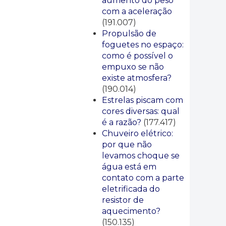
aumento do peso
com a aceleração
(191.007)
Propulsão de
foguetes no espaço:
como é possível o
empuxo se não
existe atmosfera?
(190.014)
Estrelas piscam com
cores diversas: qual
é a razão?
(177.417)
Chuveiro elétrico:
por que não
levamos choque se
água está em
contato com a parte
eletrificada do
resistor de
aquecimento?
(150.135)