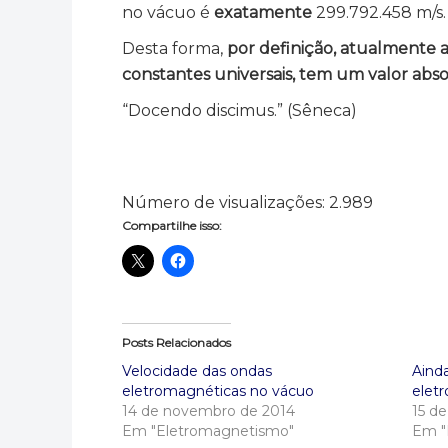
no vácuo é
exatamente
299.792.458 m/s.
Desta forma,
por definição, atualmente 
constantes universais, tem um valor abs
“Docendo discimus.” (Sêneca)
Número de visualizações:
2.989
Compartilhe isso:
Posts Relacionados
Velocidade das ondas
Aind
eletromagnéticas no vácuo
elet
14 de novembro de 2014
15 d
Em "Eletromagnetismo"
Em "