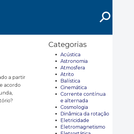
⚲
Categorias
Acústica
Astronomia
Atmosfera
Atrito
do a partir
Balística
de acordo
Cinemática
gunda,
Corrente contínua
tório?
e alternada
Cosmologia
Dinâmica da rotação
Eletricidade
Eletromagnetismo
Eletrostática