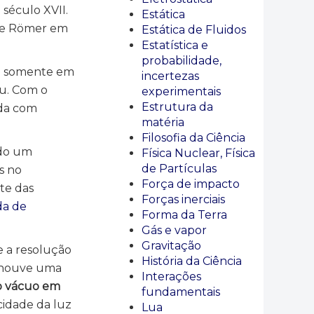
 século XVII.
Estática
le Römer em
Estática de Fluidos
Estatística e
probabilidade,
 e somente em
incertezas
au. Com o
experimentais
Estrutura da
ada com
matéria
Filosofia da Ciência
ndo um
Física Nuclear, Física
de Partículas
s no
Força de impacto
te das
Forças inerciais
da de
Forma da Terra
Gás e vapor
Gravitação
 a resolução
História da Ciência
M houve uma
Interações
no vácuo em
fundamentais
cidade da luz
Lua