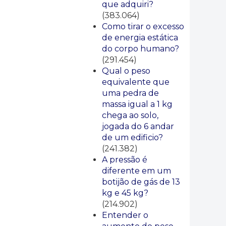
que adquiri?
(383.064)
Como tirar o excesso
de energia estática
do corpo humano?
(291.454)
Qual o peso
equivalente que
uma pedra de
massa igual a 1 kg
chega ao solo,
jogada do 6 andar
de um edificio?
(241.382)
A pressão é
diferente em um
botijão de gás de 13
kg e 45 kg?
(214.902)
Entender o