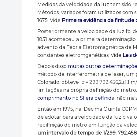
Medidas da velocidade da luz tem sido re
Métodos variados foram utilizados co
1675. Vide
Primeira evidência da finitude
Posteriormente a velocidade da luz foi
1851 aconteceu a primeira determinação 
advento da Teoria Eletromagnética de M
constantes eletromganéticas. Vide
Leis 
Depois disso
muitas outras determinações
método de interferometria de laser, um
Colorado, obteve
c
=
299.792.456,2±1,1 m/
limitações na própria definição do metro.
comprimento no SI era definid
a, não mai
Então em 1975, na Décima Quinta CGPM 
de adotar para a velocidade da luz o v
redifinição do metro em função da veloc
um intervalo de tempo de 1/299. 792.458