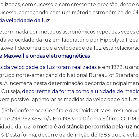
alizadas, com sucesso e com crescente precisão, desde o
m sucesso, começando com um método astronômico de O
 da velocidade da luz
.
 determinada por métodos astronômicos repetidas vezes
da velocidade da luz em laboratório por Hippolyte Fize
axwell decorreu que a velocidade da luz está relacion
de Maxwell e ondas eletromagnéticas
.
 da velocidade da luz foram realizadas
e em 1972, usa
 grupo norte-americano do National Bureau of Standard
s
. A incerteza nesta determinação decorria principalmen
 Ou seja,
decorrente da forma como a unidade de medi
s era possível aprimorar as medidas da velocidade da luz.
(15th Conférence Générale des Poids et Mesures) houve
alor de 299.792.458 m/s. Em 1983 na Décima Sétima CGP
idade da luz:
o metro é a distância percorrida pela luz 
 s
. Desta forma, decorre da definição de 1983 que a velo