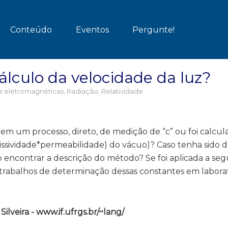
Conteúdo
Eventos
Pergunte!
lculo da velocidade da luz?
 eletromagnéticas
,
Radiação
,
Relatividade
o em um processo, direto, de medição de “c” ou foi calcula
missividade*permeabilidade) do vácuo)? Caso tenha sido 
o encontrar a descrição do método? Se foi aplicada a se
s trabalhos de determinação dessas constantes em labora
lveira - www.if.ufrgs.br/~lang/