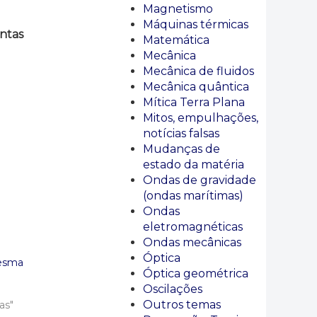
Magnetismo
Máquinas térmicas
ntas
Matemática
Mecânica
Mecânica de fluidos
Mecânica quântica
Mítica Terra Plana
Mitos, empulhações,
notícias falsas
Mudanças de
estado da matéria
Ondas de gravidade
(ondas marítimas)
Ondas
eletromagnéticas
Ondas mecânicas
Óptica
mesma
Óptica geométrica
Oscilações
Outros temas
as"