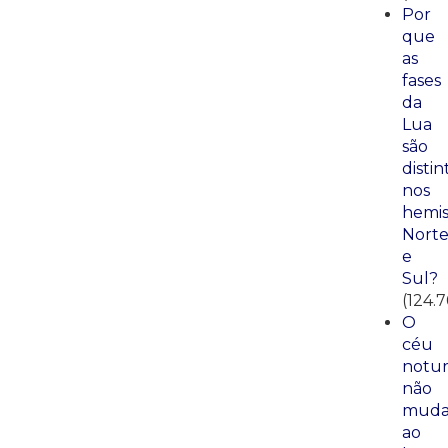
Por
que
as
fases
da
Lua
são
distin
nos
hemis
Nort
e
Sul?
(124.7
O
céu
notu
não
mud
ao