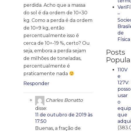
term
perdida. Acho que a massa
VeriFí
do sol é da ordem de 10^30
–
Socie
kg. Como a perda é da ordem
Brasil
de 10^9 kg, então
de
percentualmente isso é
Física
cerca de 10^-19 %, certo? Ou
Posts
seja, embora a perda sejam
Popula
de milhões de toneladas,
percentualmente é
110V
praticamente nada
e
127V:
Responder
posso
usar
Charles Bonatto
o
equi
disse:
que
11 de outubro de 2019 às
adqui
17:50
(383.
Buenas, a fração de