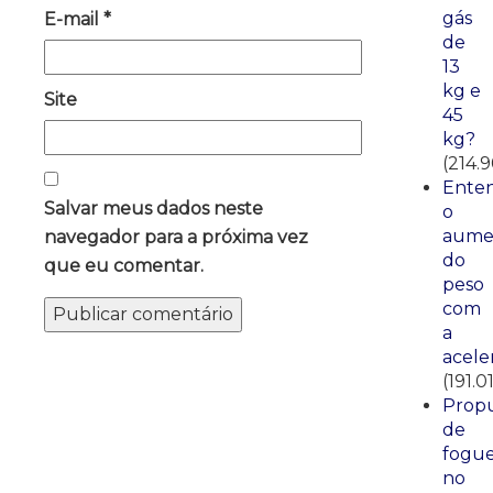
gás
E-mail
*
de
13
kg e
Site
45
kg?
(214.
Ente
Salvar meus dados neste
o
aume
navegador para a próxima vez
do
que eu comentar.
peso
com
a
acele
(191.0
Propu
de
fogue
no