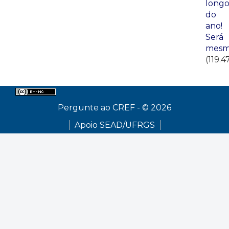
long
do
ano!
Será
mesm
(119.4
Pergunte ao CREF - © 2026
Apoio SEAD/UFRGS