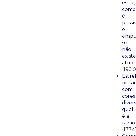
espaç
como
é
possí
o
empu
se
não
existe
atmos
(190.0
Estre
pisca
com
cores
divers
qual
é a
razão
(177.4