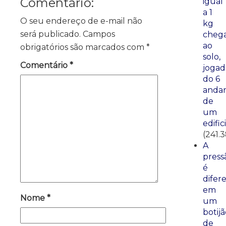
Comentário:
igual
a 1
O seu endereço de e-mail não
kg
será publicado.
Campos
cheg
ao
obrigatórios são marcados com
*
solo,
Comentário
*
jogad
do 6
anda
de
um
edific
(241.
A
press
é
difer
em
Nome
*
um
botij
de