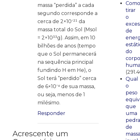
Com
massa “perdida” a cada
tirar
segundo corresponde a
o
cerca de 2×10⁻²¹ da
exces
massa total do Sol (Msol
de
energ
= 2×10³³g). Assim, em 10
estáti
bilhões de anos (tempo
do
que o Sol permanecerá
corp
na sequência principal
huma
fundindo H em He), o
(291.4
Sol terá “perdido” cerca
Qual
o
de 6×10⁻⁴ de sua massa,
peso
ou seja, menos de 1
equiv
milésimo.
que
uma
Responder
pedr
de
Acrescente um
mass