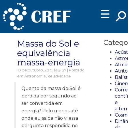
☰
Massa do Sol e
Catego
equivalência
Acúst
Astro
massa-energia
Atmos
10 de outubro, 2019 às 21:27 | Postado
Atrito
em
Astronomia
,
Relatividade
Balíst
Cinem
Quanto da massa do Sol é
Corre
perdida por segundo ao
cont
e
ser convertida em
alter
energia? Pelo menos até
Cosmo
onde eu saiba não vi essa
Dinâm
pergunta respondida no
da