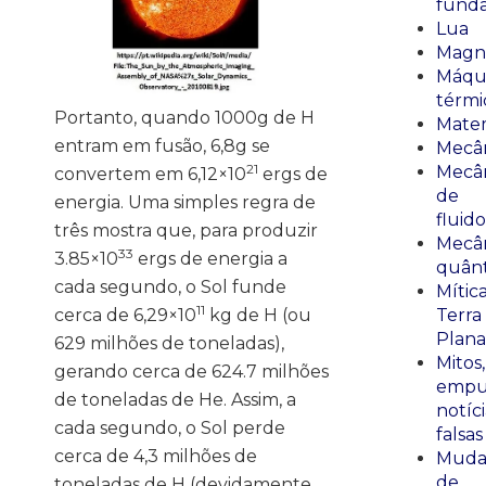
fund
Lua
Magn
Máqu
térmi
Portanto, quando 1000g de H
Mate
entram em fusão, 6,8g se
Mecâ
21
Mecâ
convertem em 6,12×10
ergs de
de
energia. Uma simples regra de
fluido
três mostra que, para produzir
Mecâ
33
3.85×10
ergs de energia a
quânt
cada segundo, o Sol funde
Mític
11
Terra
cerca de 6,29×10
kg de H (ou
Plana
629 milhões de toneladas),
Mitos,
gerando cerca de 624.7 milhões
empu
de toneladas de He. Assim, a
notíci
cada segundo, o Sol perde
falsas
cerca de 4,3 milhões de
Muda
de
toneladas de H (devidamente