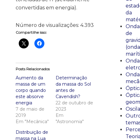
estad
convertidas em energia).
da
matér
Número de visualizações:
4.393
Onda
Compartilhe isso:
de
gravi
(onda
marít
Onda
eletr
Posts Relacionados
Onda
Aumento da
Determinação
mecân
massa de um
da massa do Sol
Óptic
corpo quando
antes de
Óptic
este absorve
Cavendish?
geomé
energia
22 de outubro de
Oscil
7 de maio de
2023
2019
Em
Outr
Em "Mecânica"
"Astronomia"
tema
Perce
Distribuição de
Teori
massa na Lua