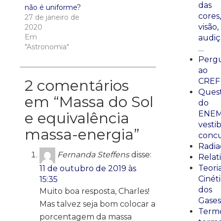
das
não é uniforme?
cores,
27 de janeiro de
visão,
2020
Em
audiç
"Astronomia"
…
Perg
ao
CREF
2 comentários
Ques
em “
Massa do Sol
do
ENEM
e equivalência
vestib
massa-energia
”
concu
Radia
Fernanda Steffens
disse:
Relat
Teori
11 de outubro de 2019 às
Cinét
15:35
dos
Muito boa resposta, Charles!
Gases
Mas talvez seja bom colocar a
Termo
porcentagem da massa