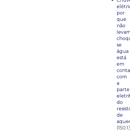
Chuve
elétri
por
que
não
leva
choq
se
água
está
em
conta
com
a
parte
eletri
do
resist
de
aque
(150.1