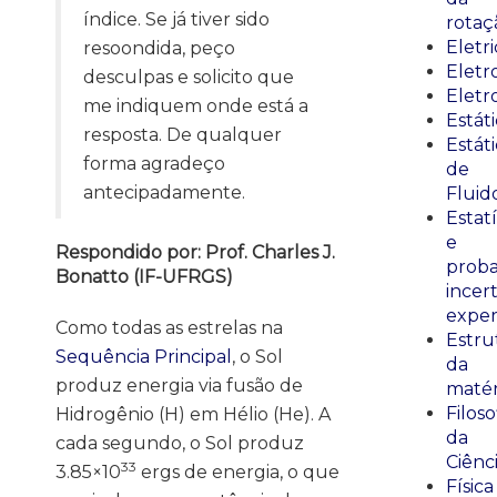
índice. Se já tiver sido
rotaç
Eletr
resoondida, peço
Elet
desculpas e solicito que
Eletr
me indiquem onde está a
Estát
resposta. De qualquer
Estát
forma agradeço
de
antecipadamente.
Fluid
Estatí
e
Respondido por: Prof. Charles J.
proba
Bonatto (IF-UFRGS)
incer
exper
Como todas as estrelas na
Estru
Sequência Principal
, o Sol
da
produz energia via fusão de
matér
Filoso
Hidrogênio (H) em Hélio (He). A
da
cada segundo, o Sol produz
Ciênc
33
3.85×10
ergs de energia, o que
Física