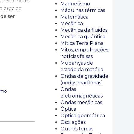
treito incide
Magnetismo
 alarga ao
Máquinas térmicas
de ser
Matemática
Mecânica
Mecânica de fluidos
Mecânica quântica
Mítica Terra Plana
Mitos, empulhações,
notícias falsas
Mudanças de
estado da matéria
Ondas de gravidade
(ondas marítimas)
Ondas
smo
eletromagnéticas
Ondas mecânicas
Óptica
Óptica geométrica
Oscilações
Outros temas