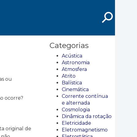
⚲
Categorias
Acústica
Astronomia
Atmosfera
Atrito
as ou
Balística
Cinemática
Corrente contínua
so ocorre?
e alternada
Cosmologia
Dinâmica da rotação
Eletricidade
a original de
Eletromagnetismo
 não
Eletrostática