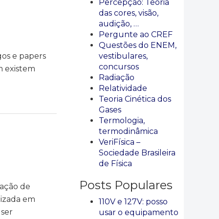
Percepção: Teoria
das cores, visão,
audição, …
Pergunte ao CREF
Questões do ENEM,
gos e papers
vestibulares,
concursos
m existem
Radiação
Relatividade
Teoria Cinética dos
Gases
Termologia,
termodinâmica
VeriFísica –
Sociedade Brasileira
de Física
Posts Populares
gação de
lizada em
110V e 127V: posso
 ser
usar o equipamento