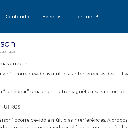
Conteúdo
Eventos
Pergunte!
rson
quântica
mas dúvidas.
on” ocorre devido às múltiplas interferências destrutiv
“aprisionar” uma onda eletromagnética, se sim como is
 IF-UFRGS
son” ocorre devido a múltiplas interferências. A propost
ido condutor, considerando os elétrons como partículas