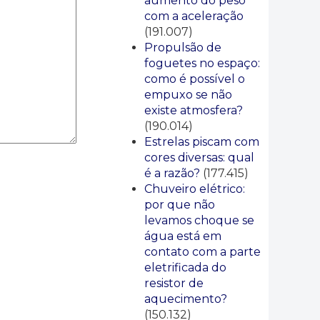
aumento do peso
com a aceleração
(191.007)
Propulsão de
foguetes no espaço:
como é possível o
empuxo se não
existe atmosfera?
(190.014)
Estrelas piscam com
cores diversas: qual
é a razão?
(177.415)
Chuveiro elétrico:
por que não
levamos choque se
água está em
contato com a parte
eletrificada do
resistor de
aquecimento?
(150.132)