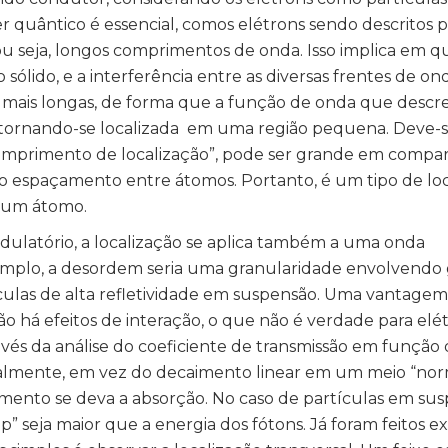
ter quântico é essencial, comos elétrons sendo descritos
u seja, longos comprimentos de onda. Isso implica em 
sólido, e a interferência entre as diversas frentes de ond
s mais longas, de forma que a função de onda que descr
o, tornando-se localizada em uma região pequena. Deve-
omprimento de localização”, pode ser grande em compa
mo o espaçamento entre átomos. Portanto, é um tipo de lo
a um átomo.
latório, a localização se aplica também a uma onda
xemplo, a desordem seria uma granularidade envolvendo
tículas de alta refletividade em suspensão. Uma vantage
há efeitos de interação, o que não é verdade para elét
ravés da análise do coeficiente de transmissão em função
almente, em vez do decaimento linear em um meio “norm
imento se deva a absorção. No caso de partículas em sus
 seja maior que a energia dos fótons. Já foram feitos 