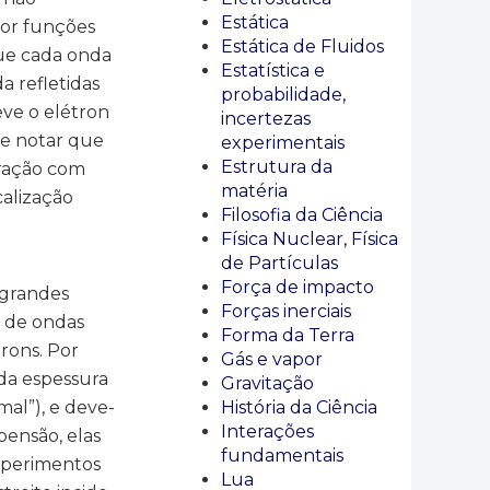
Estática
 por funções
Estática de Fluidos
que cada onda
Estatística e
a refletidas
probabilidade,
eve o elétron
incertezas
se notar que
experimentais
Estrutura da
ração com
matéria
calização
Filosofia da Ciência
Física Nuclear, Física
de Partículas
Força de impacto
 grandes
Forças inerciais
m de ondas
Forma da Terra
rons. Por
Gás e vapor
 da espessura
Gravitação
al”), e deve-
História da Ciência
Interações
pensão, elas
fundamentais
experimentos
Lua