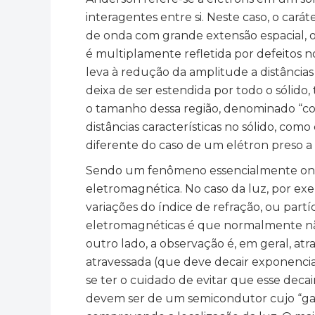
interagentes entre si. Neste caso, o cará
de onda com grande extensão espacial, o
é multiplamente refletida por defeitos no 
leva à redução da amplitude a distância
deixa de ser estendida por todo o sólid
o tamanho dessa região, denominado “c
distâncias características no sólido, co
diferente do caso de um elétron preso 
Sendo um fenômeno essencialmente ondu
eletromagnética. No caso da luz, por e
variações do índice de refração, ou par
eletromagnéticas é que normalmente não 
outro lado, a observação é, em geral, at
atravessada (que deve decair exponenci
se ter o cuidado de evitar que esse deca
devem ser de um semicondutor cujo “gap”