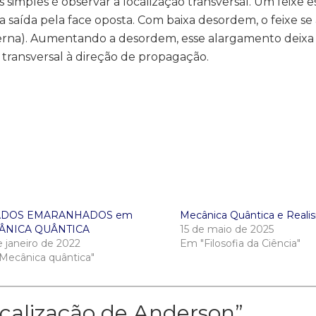
simples é observar a localização transversal. Um feixe es
a saída pela face oposta. Com baixa desordem, o feixe se
erna). Aumentando a desordem, esse alargamento deixa 
 transversal à direção de propagação.
ADOS EMARANHADOS em
Mecânica Quântica e Reali
ÂNICA QUÂNTICA
15 de maio de 2025
e janeiro de 2022
Em "Filosofia da Ciência"
Mecânica quântica"
calização de Anderson
”