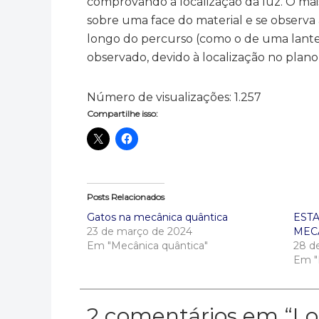
comprovando a localização da luz. O mais 
sobre uma face do material e se observa 
longo do percurso (como o de uma lant
observado, devido à localização no plano
Número de visualizações:
1.257
Compartilhe isso:
Posts Relacionados
Gatos na mecânica quântica
EST
23 de março de 2024
MEC
Em "Mecânica quântica"
28 d
Em "
2 comentários em “
Lo