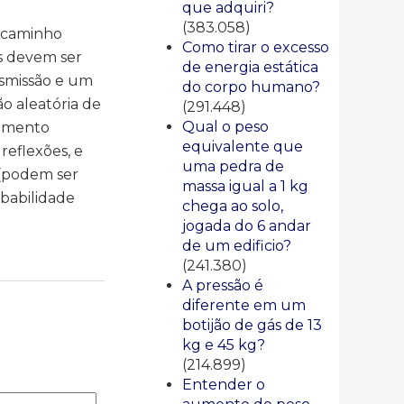
que adquiri?
(383.058)
 caminho
Como tirar o excesso
s devem ser
de energia estática
nsmissão e um
do corpo humano?
o aleatória de
(291.448)
Qual o peso
hamento
equivalente que
reflexões, e
uma pedra de
 (podem ser
massa igual a 1 kg
obabilidade
chega ao solo,
jogada do 6 andar
de um edificio?
(241.380)
A pressão é
diferente em um
botijão de gás de 13
kg e 45 kg?
(214.899)
Entender o