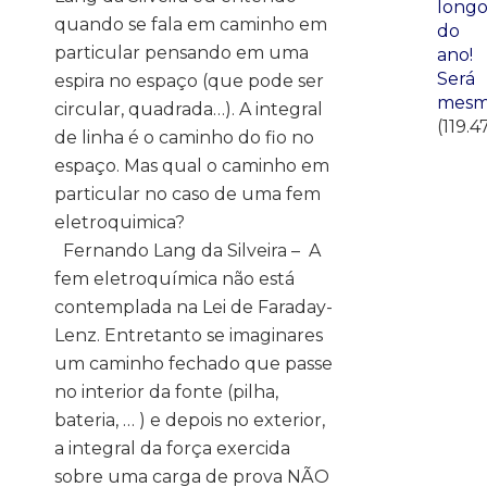
long
quando se fala em caminho em
do
particular pensando em uma
ano!
Será
espira no espaço (que pode ser
mesm
circular, quadrada…). A integral
(119.4
de linha é o caminho do fio no
espaço. Mas qual o caminho em
particular no caso de uma fem
eletroquimica?
Fernando Lang da Silveira – A
fem eletroquímica não está
contemplada na Lei de Faraday-
Lenz. Entretanto se imaginares
um caminho fechado que passe
no interior da fonte (pilha,
bateria, … ) e depois no exterior,
a integral da força exercida
sobre uma carga de prova NÃO