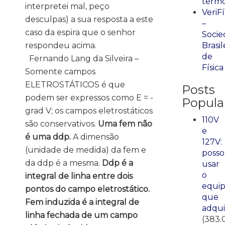
term
interpretei mal, peço
VeriFí
desculpas) a sua resposta a este
–
caso da espira que o senhor
Socie
respondeu acima.
Brasil
de
Fernando Lang da Silveira –
Física
Somente campos
ELETROSTÁTICOS é que
Posts
podem ser expressos como E = -
Popula
grad V; os campos eletrostáticos
110V
são conservativos.
Uma fem não
e
é uma ddp.
A dimensão
127V:
(unidade de medida) da fem e
posso
da ddp é a mesma.
Ddp é a
usar
o
integral de linha entre dois
equi
pontos do campo eletrostático.
que
Fem induzida é a integral de
adqui
linha fechada de um campo
(383.