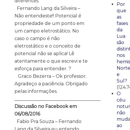
diferentes.
Por
Fernando Lang da Silveira –
que
Não entendeste!! Potencial é
as
propriedade de um ponto em
fases
da
um campo eletrostático. No
Lua
caso o campo é não
são
eletrostático e o conceito de
distin
potencial não se aplica! Lê
nos
atentamente o que escrevi e te
hemis
Nort
esforça para entender.
?
e
Graco Bezerra – Ok professor.
Sul?
Agradeço a paciência. Obrigado
(124.7
pelas informações.
O
_____________________________________
céu
Discussão no Facebook em
notu
não
06/08/2016
mud
Fabio Pra Souza – Fernando
ao
Lang da Silveira eu entendo