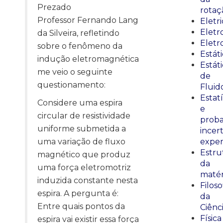
Prezado
rotaç
Professor Fernando Lang
Eletr
Elet
da Silveira, refletindo
Eletr
sobre o fenômeno da
Estát
indução eletromagnética
Estát
me veio o seguinte
de
questionamento:
Fluid
Estatí
Considere uma espira
e
circular de resistividade
proba
uniforme submetida a
incer
uma variação de fluxo
exper
Estru
magnético que produz
da
uma força eletromotriz
matér
induzida constante nesta
Filoso
espira. A pergunta é:
da
Entre quais pontos da
Ciênc
Física
espira vai existir essa força