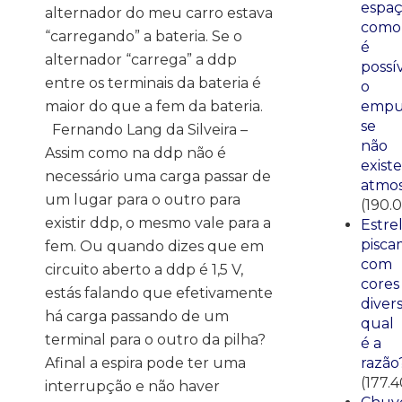
espaç
alternador do meu carro estava
como
“carregando” a bateria. Se o
é
alternador “carrega” a ddp
possí
entre os terminais da bateria é
o
maior do que a fem da bateria.
empu
se
Fernando Lang da Silveira –
não
Assim como na ddp não é
existe
necessário uma carga passar de
atmos
um lugar para o outro para
(190.
existir ddp, o mesmo vale para a
Estre
pisca
fem. Ou quando dizes que em
com
circuito aberto a ddp é 1,5 V,
cores
estás falando que efetivamente
divers
há carga passando de um
qual
terminal para o outro da pilha?
é a
Afinal a espira pode ter uma
razão
(177.
interrupção e não haver