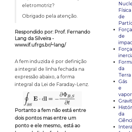
Nucle
eletromotriz?
Física
Obrigado pela atenção.
de
Partí
Força
Respondido por: Prof. Fernando
de
Lang da Silveira -
impa
www.if.ufrgs.br/~lang/
Força
inerci
A fem induzida é por definição
Form
da
a integral de linha fechada na
Terra
expressão abaixo, a forma
Gás
integral da Lei de Faraday-Lenz.
e
vapor
Gravi
Histór
Portanto a fem não está entre
da
dois pontos mas entre um
Ciênc
ponto e ele mesmo, está ao
Inter