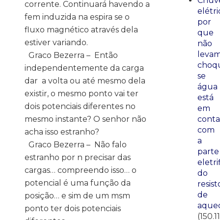
Chuve
corrente. Continuará havendo a
elétri
fem induzida na espira se o
por
fluxo magnético através dela
que
estiver variando.
não
leva
Graco Bezerra – Então
choq
independentemente da carga
se
dar a volta ou até mesmo dela
água
existir, o mesmo ponto vai ter
está
dois potenciais diferentes no
em
mesmo instante? O senhor não
conta
com
acha isso estranho?
a
Graco Bezerra – Não falo
parte
estranho por n precisar das
eletri
cargas… compreendo isso… o
do
potencial é uma função da
resist
de
posição… e sim de um msm
aque
ponto ter dois potenciais
(150.1