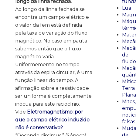
longo da linha fechada.
fund
Lua
Ao longo da linha fechada se
Magn
encontra um campo elétrico e
Máqu
o valor da fem está definida
térmi
pela taxa de variação do fluxo
Mate
magnético. No caso em pauta
Mecâ
Mecâ
sabemos então que o fluxo
de
magnético varia
fluido
uniformemente no tempo
Mecâ
através da espira circular, é uma
quânt
função linear do tempo. A
Mític
afirmação sobre a resistividade
Terra
Plana
ser uniforme é completamente
Mitos,
inócua para este raciocínio.
empu
Vide
Eletromagnetismo: por
notíci
que o campo elétrico induzido
falsas
não é conservativo?
Muda
de
“Docendo discimus.” (Sêneca)