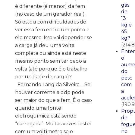
gás
é diferente (é menor) da fem
de
(no caso de um gerador real).
13
Só estou com dificuldades de
kg e
ver essa fem entre um ponto e
45
ele mesmo. Isso vai depender se
kg?
(214.
a carga já deu uma volta
Ente
completa ou ainda está neste
o
mesmo ponto sem ter dado a
aume
volta (até porque é o trabalho
do
por unidade de carga)?
peso
Fernando Lang da Silveira – Se
com
a
houver corrente a ddp pode
acele
ser maior do que a fem. É o caso
(190.
quando uma fonte
Propu
eletroquímica está sendo
de
“carregada”. Muitas vezes testei
fogue
no
com um voltímetro se o