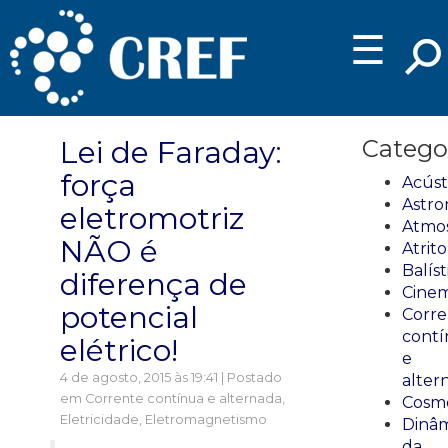
☰
Lei de Faraday:
Catego
força
Acúst
Astro
eletromotriz
Atmos
NÃO é
Atrito
Balíst
diferença de
Cinem
potencial
Corre
cont
elétrico!
e
4 de agosto, 2015 às 19:41 | Postado
alter
em
Corrente contínua e alternada
,
Cosmo
Eletricidade
,
Eletromagnetismo
Dinâm
da