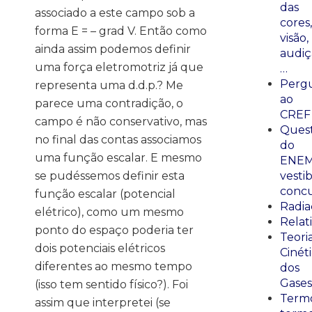
das
associado a este campo sob a
cores,
forma E = – grad V. Então como
visão,
ainda assim podemos definir
audiç
uma força eletromotriz já que
…
Perg
representa uma d.d.p.? Me
ao
parece uma contradição, o
CREF
campo é não conservativo, mas
Ques
no final das contas associamos
do
uma função escalar. E mesmo
ENEM
se pudéssemos definir esta
vestib
concu
função escalar (potencial
Radia
elétrico), como um mesmo
Relat
ponto do espaço poderia ter
Teori
dois potenciais elétricos
Cinét
diferentes ao mesmo tempo
dos
Gases
(isso tem sentido físico?). Foi
Termo
assim que interpretei (se