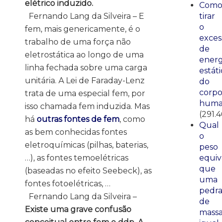
elétrico induzido.
Com
Fernando Lang da Silveira – E
tirar
o
fem, mais genericamente, é o
exces
trabalho de uma força não
de
eletrostática ao longo de uma
energ
linha fechada sobre uma carga
estáti
unitária. A Lei de Faraday-Lenz
do
corp
trata de uma especial fem, por
huma
isso chamada fem induzida. Mas
(291.4
há
outras fontes de fem
, como
Qual
as bem conhecidas fontes
o
eletroquímicas (pilhas, baterias,
peso
…), as fontes temoelétricas
equiv
que
(baseadas no efeito Seebeck), as
uma
fontes fotoelétricas, …
pedr
Fernando Lang da Silveira –
de
Existe uma grave confusão
mass