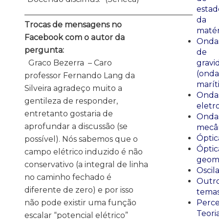
estad
___________________________________________
da
Trocas de mensagens no
matér
Facebook com o autor da
Onda
pergunta:
de
Graco Bezerra – Caro
gravi
(onda
professor Fernando Lang da
marít
Silveira agradeço muito a
Onda
gentileza de responder,
eletr
entretanto gostaria de
Onda
aprofundar a discussão (se
mecân
Óptic
possível). Nós sabemos que o
Óptic
campo elétrico induzido é não
geomé
conservativo (a integral de linha
Oscil
no caminho fechado é
Outr
diferente de zero) e por isso
tema
não pode existir uma função
Perce
Teori
escalar “potencial elétrico”