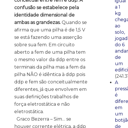
conceitual entre fem e ddp. A
igual
a 1
confusão se estabelece pela
kg
identidade dimensional de
cheg
ambas as grandezas.
Quando se
ao
afirma que uma pilha é de 1,5 V
solo,
se está fazendo uma asserção
jogad
sobre sua fem. Em circuito
do 6
anda
aberto a fem de uma pilha tem
de
o mesmo valor da ddp entre os
um
terminais da pilha mas a fem da
edific
pilha NÃO é idêntica à ddp pois
(241.
ddp e fem são conceitualmente
A
press
diferentes, já que envolvem em
é
suas definições trabalhos de
difer
força eletrostática e não
em
eletrostática.
um
Graco Bezerra – Sim… se
botij
houver corrente elétrica, a ddp
de