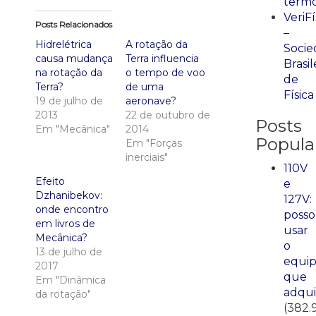
term
VeriFí
Posts Relacionados
–
Hidrelétrica
A rotação da
Socie
causa mudança
Terra influencia
Brasil
na rotação da
o tempo de voo
de
Terra?
de uma
Física
19 de julho de
aeronave?
2013
22 de outubro de
Posts
Em "Mecânica"
2014
Popula
Em "Forças
inerciais"
110V
Efeito
e
Dzhanibekov:
127V:
onde encontro
posso
em livros de
usar
Mecânica?
o
13 de julho de
equi
2017
que
Em "Dinâmica
adqui
da rotação"
(382.