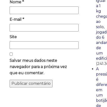
igual
Nome
*
a 1
kg
cheg
E-mail
*
ao
solo,
jogad
Site
do 6
anda
de
um
edific
Salvar meus dados neste
(241.3
navegador para a próxima vez
A
que eu comentar.
press
é
difer
em
um
botij
de