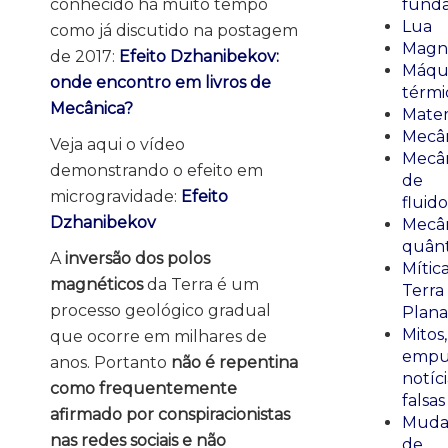
conhecido há muito tempo
fund
Lua
como já discutido na postagem
Magn
de 2017:
Efeito Dzhanibekov:
Máqu
onde encontro em livros de
térmi
Mecânica?
Mate
Mecâ
Veja aqui o vídeo
Mecâ
demonstrando o efeito em
de
microgravidade:
Efeito
fluido
Dzhanibekov
Mecâ
quânt
A
inversão dos polos
Mític
magnéticos
da Terra é um
Terra
processo geológico gradual
Plana
Mitos,
que ocorre em milhares de
empu
anos. Portanto
não é repentina
notíci
como frequentemente
falsas
afirmado por conspiracionistas
Muda
nas redes sociais e não
de