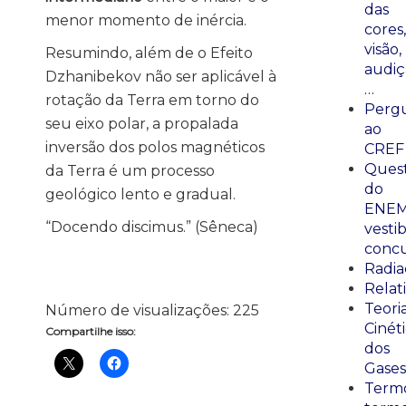
das
menor momento de inércia.
cores,
visão,
Resumindo, além de o Efeito
audiç
Dzhanibekov não ser aplicável à
…
rotação da Terra em torno do
Perg
seu eixo polar, a propalada
ao
inversão dos polos magnéticos
CREF
Ques
da Terra é um processo
do
geológico lento e gradual.
ENEM
“Docendo discimus.” (Sêneca)
vestib
concu
Radia
Relat
Teori
Número de visualizações:
225
Cinét
Compartilhe isso:
dos
Gases
Termo