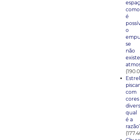
espaç
como
é
possí
o
empu
se
não
existe
atmos
(190.
Estre
pisca
com
cores
divers
qual
é a
razão
(177.