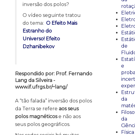
inversão dos polos?
rotaç
Eletr
O vídeo seguinte tratou
Elet
do tema:
O Efeito Mais
Eletr
Estranho do
Estát
Universo! Efeito
Estát
de
Dzhanibekov
Fluid
Estatí
e
proba
Respondido por: Prof. Fernando
incer
Lang da Silveira -
exper
www.if.ufrgs.br/~lang/
Estru
da
A “tão falada” inversão dos polos
matér
da Terra se refere
aos seus
Filoso
polos magnéticos
e não aos
da
seus polos geográficos.
Ciênc
Física