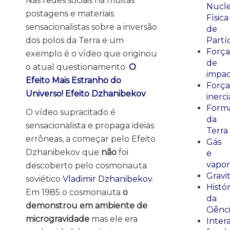
Nas redes sociais há muitas
Nucle
postagens e materiais
Física
sensacionalistas sobre a inversão
de
dos polos da Terra e um
Partí
Força
exemplo é o vídeo que originou
de
o atual questionamento:
O
impa
Efeito Mais Estranho do
Força
Universo! Efeito Dzhanibekov
inerci
Form
O vídeo supracitado é
da
sensacionalista e propaga ideias
Terra
errôneas, a começar pelo Efeito
Gás
Dzhanibekov que
não
foi
e
vapor
descoberto pelo cosmonauta
Gravi
soviético
Vladimir Dzhanibekov
.
Histór
Em 1985 o cosmonauta
o
da
demonstrou em ambiente de
Ciênc
microgravidade
mas ele era
Inter