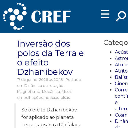
☰
Inversão dos
Catego
polos da Terra e
Acúst
Astro
o efeito
Atmos
Dzhanibekov
Atrito
Balíst
17 de junho, 2026 às 20:18 | Postado
Cinem
em
Dinâmica da rotação
,
Corre
Magnetismo
,
Mecânica
,
Mitos,
cont
empulhações, notícias falsas
e
alter
Se o efeito Dzhanibekov
Cosmo
for aplicado ao planeta
Dinâm
Terra, causaria a tão falada
da