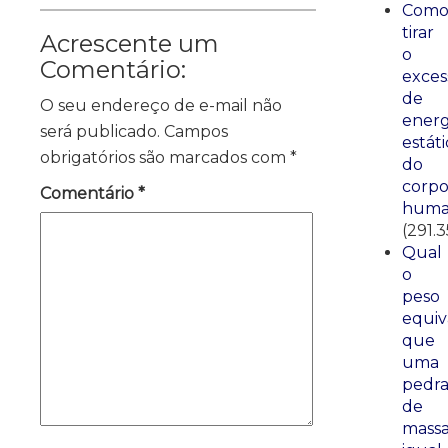
Com
tirar
Acrescente um
o
Comentário:
exces
de
O seu endereço de e-mail não
energ
será publicado.
Campos
estáti
obrigatórios são marcados com
*
do
corp
Comentário
*
huma
(291.3
Qual
o
peso
equiv
que
uma
pedr
de
mass