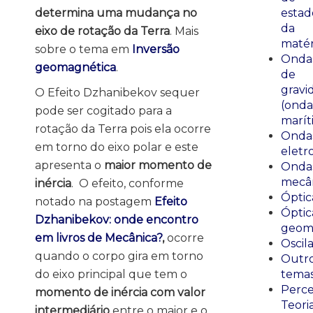
determina uma mudança no
estad
da
eixo de rotação da Terra
. Mais
matér
sobre o tema em
Inversão
Onda
geomagnética
.
de
gravi
O Efeito Dzhanibekov sequer
(onda
pode ser cogitado para a
marít
rotação da Terra pois ela ocorre
Onda
em torno do eixo polar e este
eletr
apresenta o
maior momento de
Onda
mecân
inércia
. O efeito, conforme
Óptic
notado na postagem
Efeito
Óptic
Dzhanibekov: onde encontro
geomé
em livros de Mecânica?
,
ocorre
Oscil
quando o corpo gira em torno
Outr
do eixo principal que tem o
tema
Perce
momento de inércia com valor
Teori
intermediário
entre o maior e o