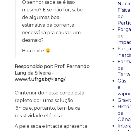
O senhor sabe se é isso
Nucle
mesmo? E se não for, sabe
Física
de
de algumas boa
Partí
estimativa da corrente
Força
necessária pra causar um
de
desmaio?
impa
Força
Boa noite
inerci
Form
Respondido por: Prof. Fernando
da
Lang da Silveira -
Terra
www.if.ufrgs.br/~lang/
Gás
e
O interior do nosso corpo está
vapor
Gravi
repleto por uma solução
Histór
iônica e, portanto, tem baixa
da
resistividade elétrica.
Ciênc
Inter
A pele seca e intacta apresenta