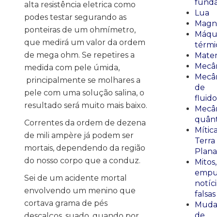
fund
alta resistência eletrica como
Lua
podes testar segurando as
Magn
ponteiras de um ohmímetro,
Máqu
que medirá um valor da ordem
térmi
de mega ohm. Se repetires a
Mate
Mecâ
medida com pele úmida,
Mecâ
principalmente se molhares a
de
pele com uma solução salina, o
fluido
resultado será muito mais baixo.
Mecâ
quânt
Correntes da ordem de dezena
Mític
de mili ampère já podem ser
Terra
mortais, dependendo da região
Plana
do nosso corpo que a conduz.
Mitos,
empu
Sei de um acidente mortal
notíci
envolvendo um menino que
falsas
cortava grama de pés
Muda
de
descalços, suado, quando por