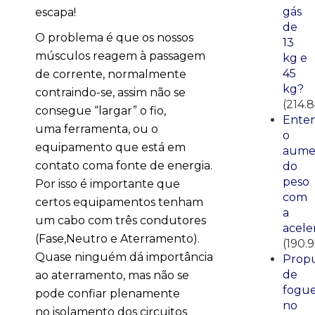
gás
escapa!
de
O problema é que os nossos
13
músculos reagem à passagem
kg e
45
de corrente, normalmente
kg?
contraindo-se, assim não se
(214.
consegue “largar” o fio,
Ente
uma ferramenta, ou o
o
equipamento que está em
aume
contato coma fonte de energia.
do
peso
Por isso é importante que
com
certos equipamentos tenham
a
um cabo com três condutores
acele
(Fase,Neutro e Aterramento).
(190.
Quase ninguém dá importância
Propu
de
ao aterramento, mas não se
fogue
pode confiar plenamente
no
no isolamento dos circuitos