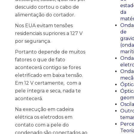
estad
descuido cortou o cabo de
da
alimentação do cortador.
matér
Onda
Nos EUA evitam tensões
de
residenciais supriores a 127 V
gravi
por segurança.
(onda
marít
Portanto depende de muitos
Onda
fatores o que de fato
eletr
acontecerá contigo se fores
Onda
eletrificado em baixa tensão.
mecân
Em 12 V certamente, com a
Óptic
pele íntegra e seca, nada te
Óptic
geomé
acontecerá.
Oscil
Na execução em cadeira
Outr
elétrica os eletrodos em
tema
Perce
contato com a pele do
Teori
condenado são conectados ao