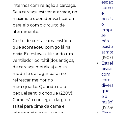
espaç
internos com relação à carcaça.
como
Se a carcaça estiver aterrada, no
é
máximo o operador vai ficar em
possí
o
paralelo com o circuito de
empu
aterramento.
se
Gosto de contar uma história
não
existe
que aconteceu comigo lá na
atmos
praia. Eu estava utilizando um
(190.
ventilador portátil(dos antigos,
Estre
de carcaça metálica) e quis
pisca
mudá-lo de lugar para me
com
cores
refrescar melhor no
divers
meu quarto. Quando eu o
qual
peguei senti o choque (220V).
é a
Como não conseguia largá-lo,
razão
saltei para cima da cama e
(177.
interrompi o circuito que