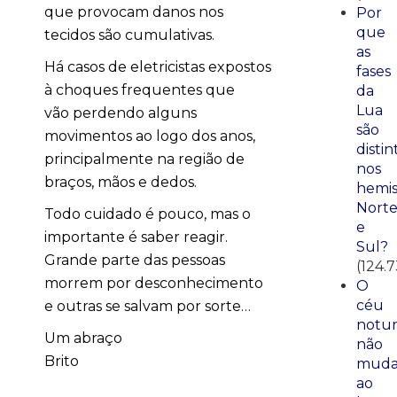
que provocam danos nos
Por
que
tecidos são cumulativas.
as
Há casos de eletricistas expostos
fases
à choques frequentes que
da
Lua
vão perdendo alguns
são
movimentos ao logo dos anos,
distin
principalmente na região de
nos
braços, mãos e dedos.
hemis
Nort
Todo cuidado é pouco, mas o
e
importante é saber reagir.
Sul?
Grande parte das pessoas
(124.
morrem por desconhecimento
O
céu
e outras se salvam por sorte…
notu
Um abraço
não
Brito
mud
ao
_________________________________________________