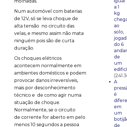
igual
molhadas.
a 1
Num automóvel com baterias
kg
de 12V, só se leva choque de
cheg
ao
alta tensão no circuito das
solo,
velas, e mesmo assim não mata
jogad
ninguém pois são de curta
do 6
duração.
anda
de
Os choques elétricos
um
acontecem normalmente em
edific
ambientes domésticos e podem
(241.3
provocar danos irreversíveis,
A
mais por desconhecimento
press
é
técnico e de como agir numa
difer
situação de choque.
em
Normalmente, se o circuito
um
de corrente for aberto em pelo
botij
menos 10 segundos a pessoa
de