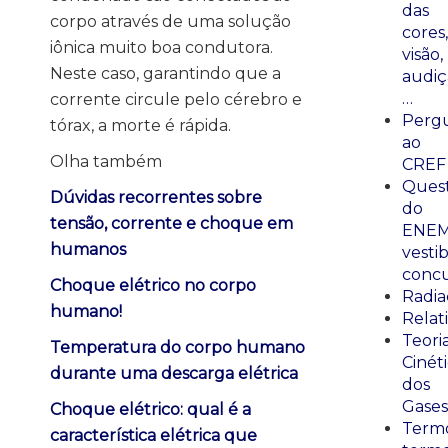
das
corpo através de uma solução
cores,
iônica muito boa condutora.
visão,
Neste caso, garantindo que a
audiç
…
corrente circule pelo cérebro e
Perg
tórax, a morte é rápida.
ao
Olha também
CREF
Ques
Dúvidas recorrentes sobre
do
tensão, corrente e choque em
ENEM
humanos
vestib
concu
Choque elétrico no corpo
Radia
humano!
Relat
Teori
Temperatura do corpo humano
Cinét
durante uma descarga elétrica
dos
Gases
Choque elétrico: qual é a
Termo
característica elétrica que