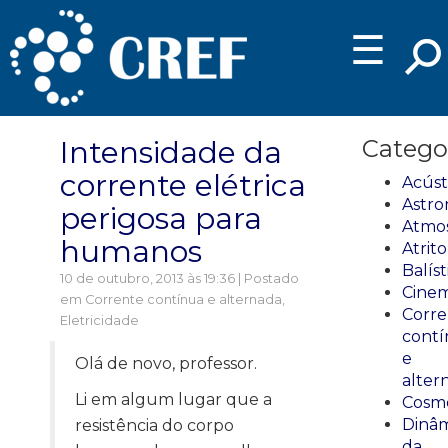
☰
Intensidade da
Catego
corrente elétrica
Acúst
Astro
perigosa para
Atmos
humanos
Atrito
Balíst
10 de outubro, 2013 às 19:36 | Postado
Cinem
em
Corrente contínua e alternada
,
Corre
Eletricidade
cont
e
Olá de novo, professor.
alter
Li em algum lugar que a
Cosmo
Dinâm
resistência do corpo
da