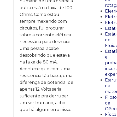
humano de uma orelha a
rotaç
outra está na faixa de 100
Eletr
Ohms. Como estou
Elet
sempre mexendo com
Eletr
circuitos, fui procurar
Estát
Estát
sobre a corrente elétrica
de
necessária para desmaiar
Fluid
uma pessoa, acabei
Estatí
descobrindo que estava
e
na faixa de 80 mA.
proba
incer
Acontece que com uma
exper
resistência tão baixa, uma
Estru
diferença de potencial de
da
apenas 12 Volts seria
matér
suficiente pra derrubar
Filoso
um ser humano, acho
da
Ciênc
que há algum erro nisso.
Física