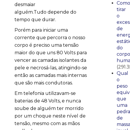
Com
desmaiar
tirar
alguém.Tudo depende do
o
tempo que durar.
exces
de
Porém para iniciar uma
energ
corrente que percorra o nosso
estáti
corpo é preciso uma tensão
do
maior do que uns 80 Volts para
corp
vencer as camadas isolantes da
huma
(291.3
pele e necrosá-las, atingindo-se
Qual
então as camadas mais internas
o
que são mais condutoras.
peso
equiv
Em telefonia utilizavam-se
que
baterias de 48 Volts, e nunca
uma
soube de alguém ter morrido
pedr
por um choque neste nível de
de
tensão, mesmo com as mãos
mass