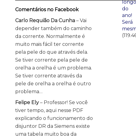
long
do
Comentários no Facebook
ano!
Carlo Requião Da Cunha
– Vai
Será
depender também do caminho
mesm
(119.4
da corrente. Normalmente é
muito mais fácil ter corrente
pela pele do que através dela.
Se tiver corrente pela pele de
orelha a orelha é um problema.
Se tiver corrente através da
pele de orelha a orelha é outro
problema…
Felipe Ely
– Professor! Se você
tiver tempo, aqui nesse PDF
explicando o funcionamento do
disjuntor DR da Siemens existe
uma tabela muito boa da