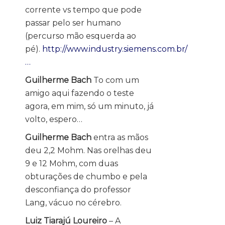
corrente vs tempo que pode
passar pelo ser humano
(percurso mão esquerda ao
pé).
http://www.industry.siemens.com.br/
…
Guilherme Bach
To com um
amigo aqui fazendo o teste
agora, em mim, só um minuto, já
volto, espero…
Guilherme Bach
entra as mãos
deu 2,2 Mohm. Nas orelhas deu
9 e 12 Mohm, com duas
obturações de chumbo e pela
desconfiança do professor
Lang, vácuo no cérebro.
Luiz Tiarajú Loureiro
– A