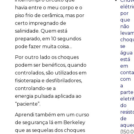
Chuve
elétri
havia entre o meu corpo e o
por
piso frio de cerâmica, mas por
que
certo impregnado de
não
salinidade. Quem está
leva
preparado, em 10 segundos
choq
se
pode fazer muita coisa…
água
Por outro lado os choques
está
podem ser benéficos, quando
em
conta
controlados, são utilizados em
com
fisioterapia e desfibriladores,
a
controlando-se a
parte
energia pulsada aplicada ao
eletri
“paciente”.
do
resist
Aprendi também em um curso
de
de segurança lá em Berkeley
aque
que as sequelas dos choques
(150.