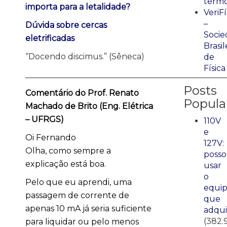
term
importa para a letalidade?
VeriFí
–
Dúvida sobre cercas
Socie
eletrificadas
Brasil
“Docendo discimus.” (Sêneca)
de
Física
_________________________________________________
Posts
Comentário do Prof. Renato
Popula
Machado de Brito (Eng. Elétrica
– UFRGS)
110V
e
Oi Fernando
127V:
Olha, como sempre a
posso
explicação está boa.
usar
o
Pelo que eu aprendi, uma
equi
passagem de corrente de
que
apenas 10 mA já seria suficiente
adqui
(382.
para liquidar ou pelo menos