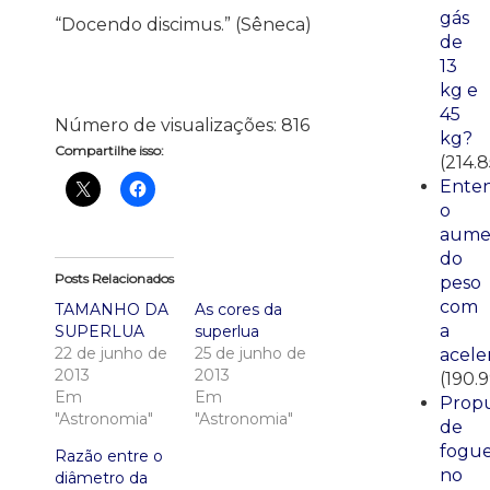
gás
“Docendo discimus.” (Sêneca)
de
13
kg e
45
Número de visualizações:
816
kg?
Compartilhe isso:
(214.
Ente
o
aume
do
Posts Relacionados
peso
com
TAMANHO DA
As cores da
a
SUPERLUA
superlua
22 de junho de
25 de junho de
acele
2013
2013
(190.
Em
Em
Propu
"Astronomia"
"Astronomia"
de
fogue
Razão entre o
no
diâmetro da