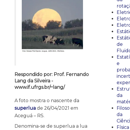
rotaç
Eletr
Elet
Eletr
Estát
Estát
de
Fluid
Estatí
e
proba
Respondido por: Prof. Fernando
incer
Lang da Silveira -
exper
www.if.ufrgs.br/~lang/
Estru
da
A foto mostra o nascente da
matér
superlua
de 26/04/2021 em
Filoso
da
Aceguá – RS.
Ciênc
Denomina-se de superlua a lua
Física