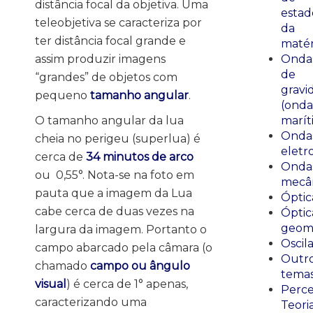
distância focal da objetiva. Uma
estad
teleobjetiva se caracteriza por
da
ter distância focal grande e
matér
Onda
assim produzir imagens
de
“grandes” de objetos com
gravi
pequeno
tamanho angular
.
(onda
marít
O tamanho angular da lua
Onda
cheia no perigeu (superlua) é
eletr
cerca de
34 minutos de arco
Onda
ou 0,55°. Nota-se na foto em
mecân
pauta que a imagem da Lua
Óptic
cabe cerca de duas vezes na
Óptic
geomé
largura da imagem. Portanto o
Oscil
campo abarcado pela câmara (o
Outr
chamado
campo ou ângulo
tema
visual
) é cerca de 1° apenas,
Perce
caracterizando uma
Teori