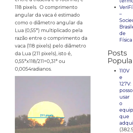
term
VeriFí
118 pixels. O comprimento
–
angular da vaca é estimado
Socie
como o diâmetro angular da
Brasil
Lua (0,55°) multiplicado pela
de
razão entre o comprimento da
Física
vaca (118 pixels) pelo diâmetro
Posts
da Lua (211 pixels), isto é,
Popula
0,55°x118/211=0,31° ou
0,0054radianos.
110V
e
127V:
posso
usar
o
equi
que
adqui
(382.