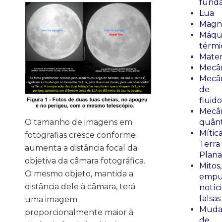
fund
Lua
Magn
Máqu
térmi
Mate
Mecâ
Mecâ
de
fluido
Mecâ
quânt
O tamanho de imagens em
Mític
fotografias cresce conforme
Terra
aumenta a distância focal da
Plana
objetiva da câmara fotográfica.
Mitos,
O mesmo objeto, mantida a
empu
distância dele à câmara, terá
notíci
falsas
uma imagem
Muda
proporcionalmente maior à
de