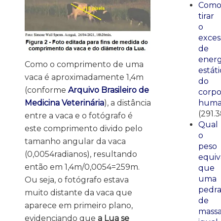
Com
tirar
o
exces
de
energ
Como o comprimento de uma
estáti
vaca é aproximadamente 1,4m
do
(conforme
Arquivo Brasileiro de
corp
huma
Medicina Veterinária
), a distância
(291.
entre a vaca e o fotógrafo é
Qual
este comprimento divido pelo
o
tamanho angular da vaca
peso
(0,0054radianos), resultando
equiv
então em 1,4m/0,0054=259m.
que
uma
Ou seja, o fotógrafo estava
pedr
muito distante da vaca que
de
aparece em primeiro plano,
mass
evidenciando que
a Lua se