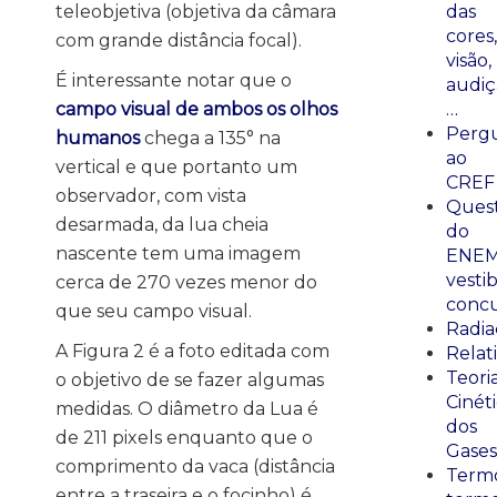
das
teleobjetiva (objetiva da câmara
cores,
com grande distância focal).
visão,
É interessante notar que o
audiç
…
campo visual de ambos os olhos
Perg
humanos
chega a 135° na
ao
vertical e que portanto um
CREF
observador, com vista
Ques
desarmada, da lua cheia
do
nascente tem uma imagem
ENEM
vestib
cerca de 270 vezes menor do
concu
que seu campo visual.
Radia
A Figura 2 é a foto editada com
Relat
Teori
o objetivo de se fazer algumas
Cinét
medidas. O diâmetro da Lua é
dos
de 211 pixels enquanto que o
Gases
comprimento da vaca (distância
Termo
entre a traseira e o focinho) é