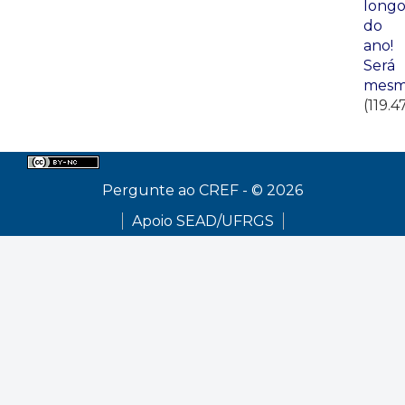
long
do
ano!
Será
mesm
(119.4
Pergunte ao CREF - © 2026
Apoio SEAD/UFRGS