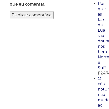
Por
que eu comentar.
que
as
fases
da
Lua
são
distin
nos
hemis
Nort
e
Sul?
(124.7
O
céu
notu
não
mud
ao