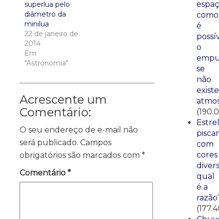
espaç
superlua pelo
diâmetro da
como
minilua
é
22 de janeiro de
possí
2014
o
Em
empu
"Astronomia"
se
não
existe
Acrescente um
atmos
Comentário:
(190.
Estre
O seu endereço de e-mail não
pisca
será publicado.
Campos
com
cores
obrigatórios são marcados com
*
divers
Comentário
*
qual
é a
razão
(177.