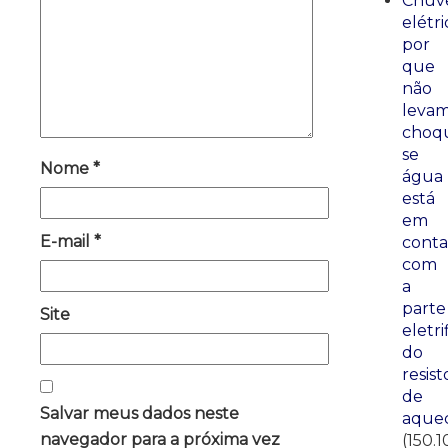
Chuve
elétri
por
que
não
leva
choq
se
Nome
*
água
está
em
E-mail
*
conta
com
a
parte
Site
eletri
do
resist
de
Salvar meus dados neste
aque
navegador para a próxima vez
(150.1