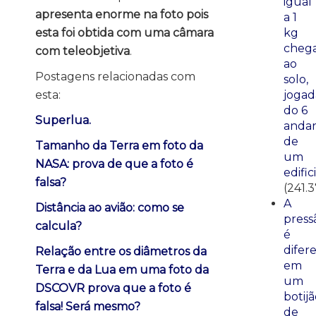
igual
apresenta enorme na foto pois
a 1
kg
esta foi obtida com uma câmara
cheg
com teleobjetiva
.
ao
Postagens relacionadas com
solo,
jogad
esta:
do 6
Superlua.
anda
de
Tamanho da Terra em foto da
um
NASA: prova de que a foto é
edific
falsa?
(241.
A
Distância ao avião: como se
press
calcula?
é
difer
Relação entre os diâmetros da
em
Terra e da Lua em uma foto da
um
DSCOVR prova que a foto é
botij
falsa! Será mesmo?
de