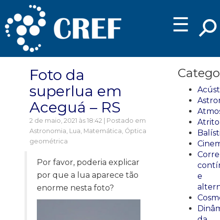
☰
Foto da
Catego
superlua em
Acúst
Astro
Aceguá – RS
Atmos
2 de maio, 2021 às 18:42 | Postado em
Atrito
Astronomia
,
Lua
,
Matemática
,
Óptica
Balíst
geométrica
Cinem
Corre
Por favor, poderia explicar
cont
por que a lua aparece tão
e
alter
enorme nesta foto?
Cosmo
Dinâm
da