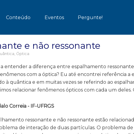
Conteúdo
Eventos
Pergunte!
ante e não ressonante
uântica
,
Óptica
r a entender a diferença entre espalhamento ressonante
 fenômenos com a óptica? Eu até encontrei referência a 
o à quântica e em muitas vezes se referindo ao espalh
uimos relacionar fenômenos ópticos com cada um deles. 
alo Correia - IF-UFRGS
alhamento ressonante e não ressonante estão relacionada
blema de interação de duas partículas. O problema de