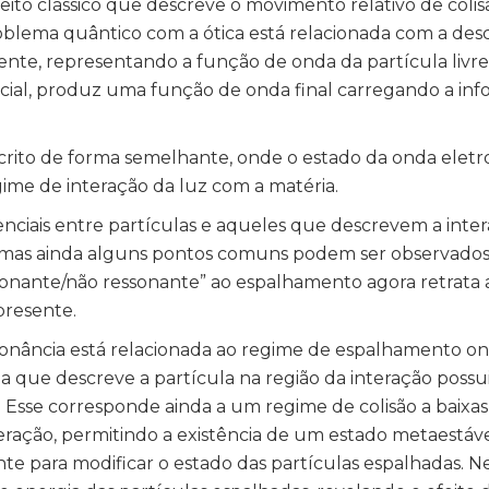
ito clássico que descreve o movimento relativo de colis
roblema quântico com a ótica está relacionada com a des
te, representando a função de onda da partícula livre
encial, produz uma função de onda final carregando a in
crito de forma semelhante, onde o estado da onda elet
gime de interação da luz com a matéria.
nciais entre partículas e aqueles que descrevem a inter
mas ainda alguns pontos comuns podem ser observados
ssonante/não ressonante” ao espalhamento agora retrata 
 presente.
essonância está relacionada ao regime de espalhamento o
que descreve a partícula na região da interação poss
l. Esse corresponde ainda a um regime de colisão a baixas
eração, permitindo a existência de um estado metaestável,
te para modificar o estado das partículas espalhadas. Ne