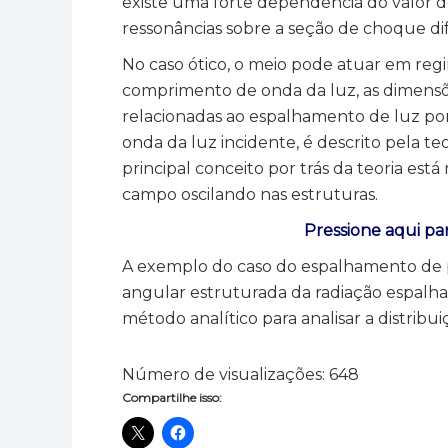
existe uma forte dependência do valor de
ressonâncias sobre a seção de choque difer
No caso ótico, o meio pode atuar em re
comprimento de onda da luz, as dimensõe
relacionadas ao espalhamento de luz p
onda da luz incidente, é descrito pela te
principal conceito por trás da teoria est
campo oscilando nas estruturas.
Pressione aqui pa
A exemplo do caso do espalhamento de pa
angular estruturada da radiação espalhad
método analítico para analisar a distrib
Número de visualizações:
648
Compartilhe isso: