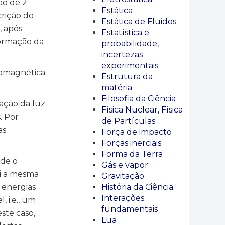
ão de 2
Estática
crição do
Estática de Fluidos
, após
Estatística e
formação da
probabilidade,
incertezas
experimentais
romagnética
Estrutura da
matéria
Filosofia da Ciência
ação da luz
Física Nuclear, Física
. Por
de Partículas
as
Força de impacto
Forças inerciais
Forma da Terra
nde o
Gás e vapor
ui a mesma
Gravitação
 energias
História da Ciência
Interações
 i.e., um
fundamentais
ste caso,
Lua