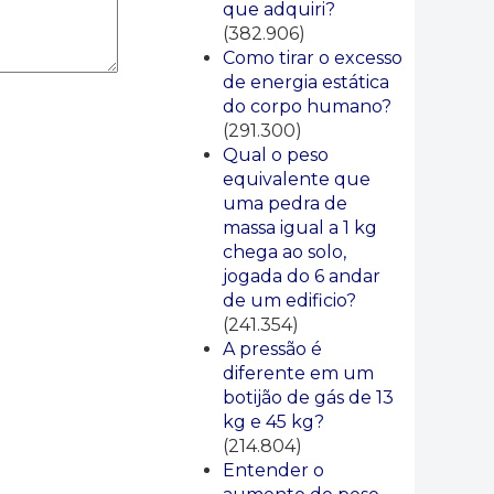
que adquiri?
(382.906)
Como tirar o excesso
de energia estática
do corpo humano?
(291.300)
Qual o peso
equivalente que
uma pedra de
massa igual a 1 kg
chega ao solo,
jogada do 6 andar
de um edificio?
(241.354)
A pressão é
diferente em um
botijão de gás de 13
kg e 45 kg?
(214.804)
Entender o