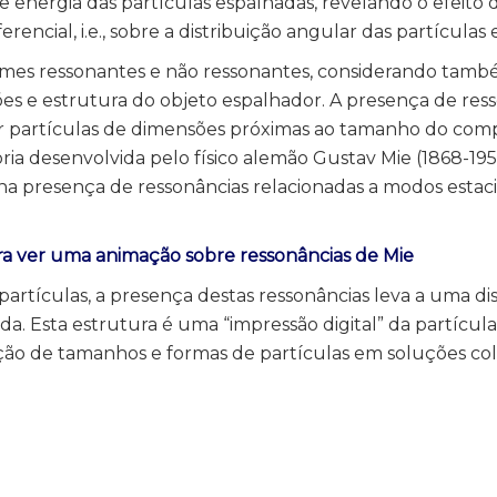
 energia das partículas espalhadas, revelando o efeito 
encial, i.e., sobre a distribuição angular das partículas
gimes ressonantes e não ressonantes, considerando tamb
s e estrutura do objeto espalhador. A presença de res
or partículas de dimensões próximas ao tamanho do co
oria desenvolvida pelo físico alemão Gustav Mie (1868-195
á na presença de ressonâncias relacionadas a modos estac
ra ver uma animação sobre ressonâncias de Mie
rtículas, a presença destas ressonâncias leva a uma dis
a. Esta estrutura é uma “impressão digital” da partícula
uição de tamanhos e formas de partículas em soluções colo