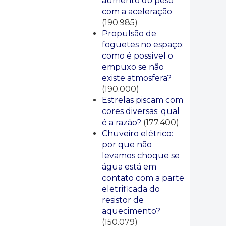
aumento do peso
com a aceleração
(190.985)
Propulsão de
foguetes no espaço:
como é possível o
empuxo se não
existe atmosfera?
(190.000)
Estrelas piscam com
cores diversas: qual
é a razão?
(177.400)
Chuveiro elétrico:
por que não
levamos choque se
água está em
contato com a parte
eletrificada do
resistor de
aquecimento?
(150.079)