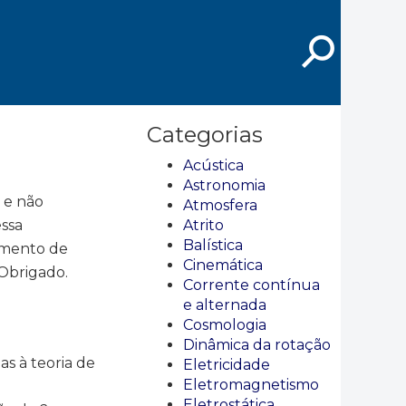
⚲
Categorias
Acústica
Astronomia
 e não
Atmosfera
essa
Atrito
Balística
amento de
Cinemática
Obrigado.
Corrente contínua
e alternada
Cosmologia
Dinâmica da rotação
s à teoria de
Eletricidade
Eletromagnetismo
Eletrostática