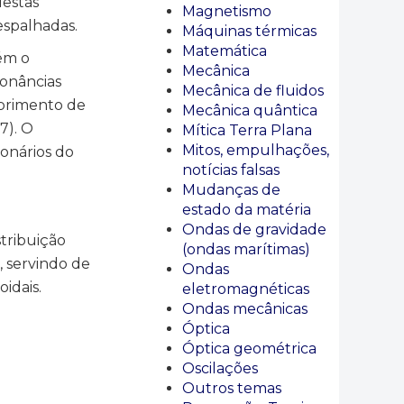
destas
Magnetismo
 espalhadas.
Máquinas térmicas
Matemática
ém o
Mecânica
sonâncias
Mecânica de fluidos
mprimento de
Mecânica quântica
7). O
Mítica Terra Plana
Mitos, empulhações,
ionários do
notícias falsas
Mudanças de
estado da matéria
Ondas de gravidade
tribuição
(ondas marítimas)
, servindo de
Ondas
idais.
eletromagnéticas
Ondas mecânicas
Óptica
Óptica geométrica
Oscilações
Outros temas