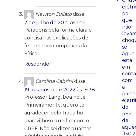
Chuve
elétri
por
Newton Juliato
disse:
que
2 de julho de 2021 às 12:21
não
Parabéns pela forma clara e
leva
concisa nas explicações de
choq
fenômenos complexos da
se
Física.
água
está
Responder
em
conta
com
Carolina Cabrini
disse:
a
19 de agosto de 2022 às 19:38
parte
Professor Lang, boa noite.
eletri
Primeiramente, quero te
do
agradecer pelo trabalho
resist
de
maravilhoso que faz com o
aque
CREF. Não sei dizer quantas
(150.2