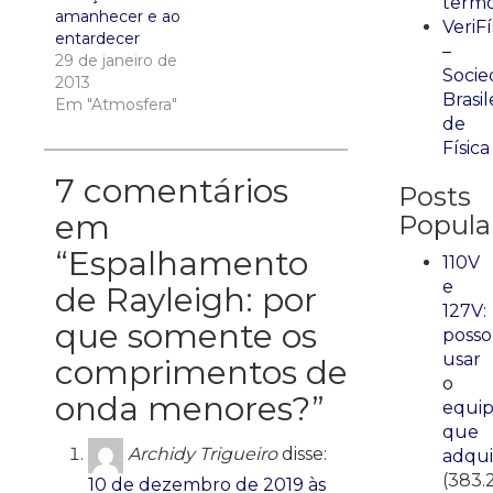
term
amanhecer e ao
VeriFí
entardecer
–
29 de janeiro de
Socie
2013
Brasil
Em "Atmosfera"
de
Física
7 comentários
Posts
em
Popula
“
Espalhamento
110V
e
de Rayleigh: por
127V:
que somente os
posso
usar
comprimentos de
o
onda menores?
”
equi
que
Archidy Trigueiro
disse:
adqui
(383.
10 de dezembro de 2019 às