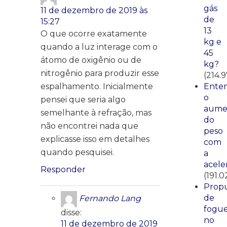
gás
11 de dezembro de 2019 às
de
15:27
13
O que ocorre exatamente
kg e
quando a luz interage com o
45
átomo de oxigênio ou de
kg?
nitrogênio para produzir esse
(214.9
espalhamento. Inicialmente
Ente
o
pensei que seria algo
aume
semelhante à refração, mas
do
não encontrei nada que
peso
explicasse isso em detalhes
com
quando pesquisei.
a
acele
Responder
(191.0
Propu
de
Fernando Lang
fogue
disse:
no
11 de dezembro de 2019