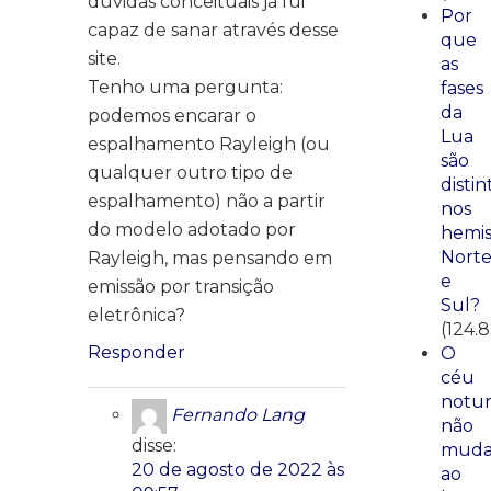
dúvidas conceituais já fui
Por
capaz de sanar através desse
que
site.
as
Tenho uma pergunta:
fases
da
podemos encarar o
Lua
espalhamento Rayleigh (ou
são
qualquer outro tipo de
distin
espalhamento) não a partir
nos
do modelo adotado por
hemis
Nort
Rayleigh, mas pensando em
e
emissão por transição
Sul?
eletrônica?
(124.
Responder
O
céu
notu
Fernando Lang
não
disse:
mud
20 de agosto de 2022 às
ao