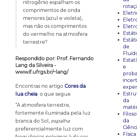
nitrogênio espalham os
rotaç
comprimentos de onda
Eletr
menores (azul e violeta),
Elet
mas não os comprimentos
Eletr
Estát
do vermelho na atmosfera
Estát
terrestre?
de
Fluid
Respondido por: Prof. Fernando
Estatí
Lang da Silveira -
e
www.if.ufrgs.br/~lang/
proba
incer
Encontras no artigo
Cores da
exper
Estru
lua cheia
o que segue
da
“A atmosfera terrestre,
matér
fortemente iluminada pela luz
Filoso
da
branca do Sol,
espalha
Ciênc
preferencialmente luz com
Física
freqüências próximas à da cor