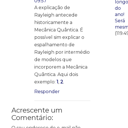
09:57
long
A explicação de
do
ano!
Rayleigh antecede
Será
historicamente a
mesm
Mecânica Quântica. É
(119.4
possível sim explicar o
espalhamento de
Rayleigh por intermédio
de modelos que
incorporem a Mecânica
Quântica. Aqui dois
exemplo:
1
,
2
.
Responder
Acrescente um
Comentário:
O seu endereço de e-mail não