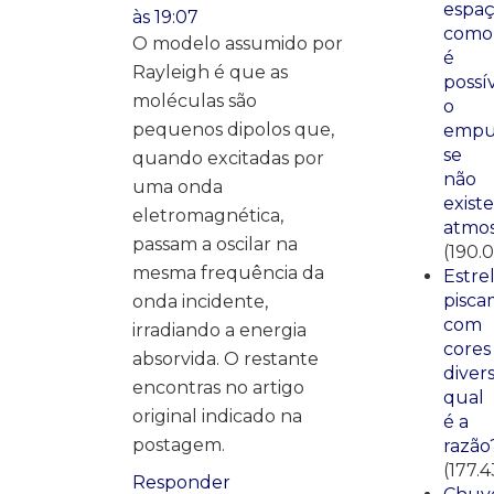
espaç
às 19:07
como
O modelo assumido por
é
Rayleigh é que as
possí
moléculas são
o
pequenos dipolos que,
empu
se
quando excitadas por
não
uma onda
existe
eletromagnética,
atmos
passam a oscilar na
(190.
mesma frequência da
Estre
pisca
onda incidente,
com
irradiando a energia
cores
absorvida. O restante
divers
encontras no artigo
qual
original indicado na
é a
postagem.
razão
(177.4
Responder