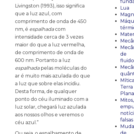
fund
Livingston (1993), isso significa
Lua
que a luz azul, com
Magn
Máqu
comprimento de onda de 450
térmi
nm, é
espalhada
com
Mate
intensidade cerca de 3 vezes
Mecâ
maior do que a luz vermelha,
Mecâ
de comprimento de onda de
de
600 nm. Portanto a luz
fluido
Mecâ
espalhada
pelas moléculas do
quânt
ar é muito mais azulada do que
Mític
a luz que sobre elas incidiu.
Terra
Desta forma, de qualquer
Plana
ponto do céu iluminado com a
Mitos,
empu
luz solar, chegará luz azulada
notíci
aos nossos olhos e veremos o
falsas
céu azul.”
Muda
de
Ou seja, o espalhamento de