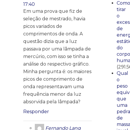
Com
17:40
tirar
Em uma prova que fiz de
o
seleção de mestrado, havia
exces
picos variados de
de
comprimentos de onda. A
energ
questão dizia que a luz
estáti
do
passava por uma lâmpada de
corp
mercúrio, com isso se tinha a
huma
análise do respectivo gráfico.
(291.5
Minha pergunta é: os maiores
Qual
picos de comprimento de
o
peso
onda representavam uma
equiv
frequência menor da luz
que
absorvida pela lâmpada?
uma
Responder
pedr
de
mass
Fernando Lang