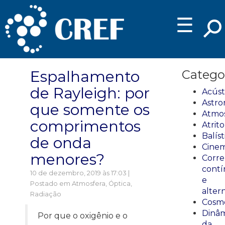
☰
Espalhamento
Catego
de Rayleigh: por
Acúst
Astro
que somente os
Atmos
comprimentos
Atrito
Balíst
de onda
Cinem
menores?
Corre
cont
10 de dezembro, 2019 às 17:03 |
e
Postado em
Atmosfera
,
Óptica
,
alter
Radiação
Cosmo
Dinâm
Por que o oxigênio e o
da