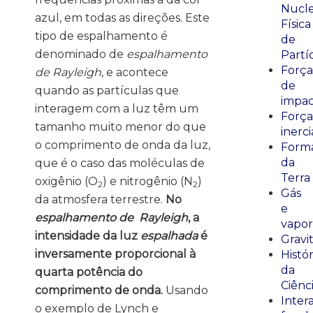
Nucle
azul, em todas as direções. Este
Física
tipo de espalhamento é
de
denominado de
espalhamento
Partí
Força
de Rayleigh
, e acontece
de
quando as partículas que
impa
interagem com a luz têm um
Força
tamanho muito menor do que
inerci
o comprimento de onda da luz,
Form
da
que é o caso das moléculas de
Terra
oxigênio (O
) e nitrogênio (N
)
2
2
Gás
da atmosfera terrestre.
No
e
espalhamento de Rayleigh
, a
vapor
intensidade da luz
espalhada
é
Gravi
inversamente proporcional à
Histór
da
quarta potência do
Ciênc
comprimento de onda.
Usando
Inter
o exemplo de Lynch e