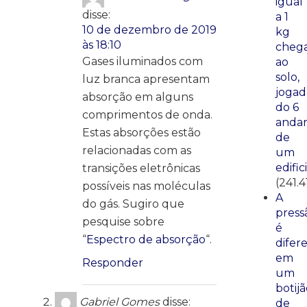
igual
disse:
a 1
10 de dezembro de 2019
kg
às 18:10
cheg
Gases iluminados com
ao
solo,
luz branca apresentam
jogad
absorção em alguns
do 6
comprimentos de onda.
anda
Estas absorções estão
de
relacionadas com as
um
edific
transições eletrônicas
(241.4
possíveis nas moléculas
A
do gás. Sugiro que
press
pesquise sobre
é
“
Espectro de absorção
“.
difer
em
Responder
um
botij
Gabriel Gomes
disse:
de