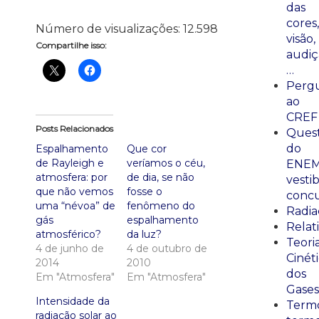
das
cores,
Número de visualizações:
12.598
visão,
Compartilhe isso:
audiç
…
Perg
ao
CREF
Posts Relacionados
Ques
do
Espalhamento
Que cor
de Rayleigh e
veríamos o céu,
ENEM
atmosfera: por
de dia, se não
vestib
que não vemos
fosse o
concu
uma “névoa” de
fenômeno do
Radia
gás
espalhamento
Relat
atmosférico?
da luz?
Teori
4 de junho de
4 de outubro de
Cinét
2014
2010
dos
Em "Atmosfera"
Em "Atmosfera"
Gases
Intensidade da
Termo
radiação solar ao