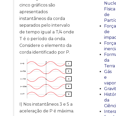
Nucle
cinco gráficos são
Física
apresentados
de
instantâneos da corda
Partí
separados pelo intervalo
Força
de
de tempo igual a T/4 onde
impa
T é o período da onda.
Força
Considere o elemento da
inerci
corda identificado por P.
Form
da
Terra
Gás
e
vapor
Gravi
Histór
da
I) Nos instantâneos 3 e 5 a
Ciênc
aceleração de P é máxima.
Inter