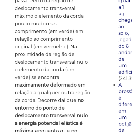
igual
passa. Perto da região de
a 1
deslocamento transversal
kg
máximo o elemento da corda
cheg
pouco mudou seu
ao
comprimento (em verde) em
solo,
relação ao comprimento
jogad
do 6
original (em vermelho). Na
anda
proximidade da região de
de
deslocamento transversal nulo
um
o elemento da corda (em
edific
verde) se encontra
(241.
A
maximamente deformado
em
press
relação a qualquer outra região
é
da corda. Decorre daí que
no
difer
entorno do ponto de
em
deslocamento transversal nulo
um
a energia potencial elástica é
botij
de
máxima
, enquanto que
no