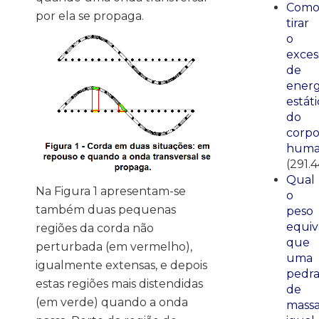
Com
por ela se propaga.
tirar
o
exces
de
energ
estáti
do
corp
huma
(291.
Qual
Na Figura 1 apresentam-se
o
também duas pequenas
peso
equiv
regiões da corda não
que
perturbada (em vermelho),
uma
igualmente extensas, e depois
pedr
estas regiões mais distendidas
de
(em verde) quando a onda
mass