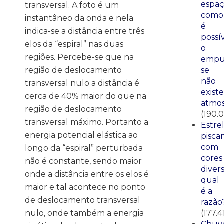
espaç
transversal. A foto é um
como
instantâneo da onda e nela
é
indica-se a distância entre três
possí
elos da “espiral” nas duas
o
regiões. Percebe-se que na
empu
se
região de deslocamento
não
transversal nulo a distância é
existe
cerca de 40% maior do que na
atmos
região de deslocamento
(190.0
transversal máximo. Portanto a
Estre
energia potencial elástica ao
pisca
com
longo da “espiral” perturbada
cores
não é constante, sendo maior
divers
onde a distância entre os elos é
qual
maior e tal acontece no ponto
é a
de deslocamento transversal
razão
(177.4
nulo, onde também a energia