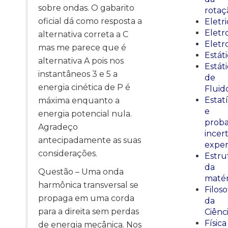
sobre ondas. O gabarito
rotaç
oficial dá como resposta a
Eletr
Elet
alternativa correta a C
Eletr
mas me parece que é
Estát
alternativa A pois nos
Estát
instantâneos 3 e 5 a
de
energia cinética de P é
Fluid
Estatí
máxima enquanto a
e
energia potencial nula.
proba
Agradeço
incer
antecipadamente as suas
exper
considerações.
Estru
da
Questão – Uma onda
matér
harmônica transversal se
Filoso
propaga em uma corda
da
para a direita sem perdas
Ciênc
Física
de energia mecânica. Nos