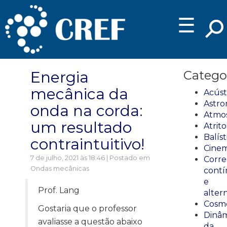
☰
Energia
Catego
mecânica da
Acúst
Astro
onda na corda:
Atmos
um resultado
Atrito
Balíst
contraintuitivo!
Cinem
7 de julho, 2021 às 18:46 | Postado em
Corre
Ondas mecânicas
cont
e
Prof. Lang
alter
Cosmo
Gostaria que o professor
Dinâm
avaliasse a questão abaixo
da