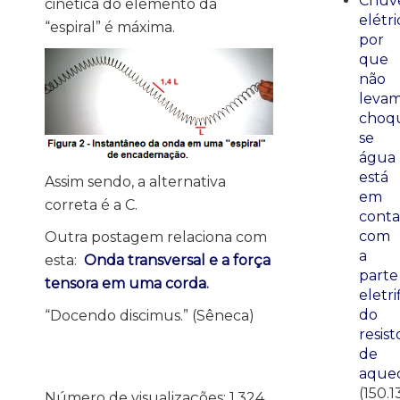
Chuve
cinética do elemento da
elétri
“espiral” é máxima.
por
que
não
leva
choq
se
água
está
Assim sendo, a alternativa
em
correta é a C.
conta
com
Outra postagem relaciona com
a
esta:
Onda transversal e a força
parte
tensora em uma corda
.
eletri
do
“Docendo discimus.” (Sêneca)
resist
de
aque
(150.1
Número de visualizações:
1.324