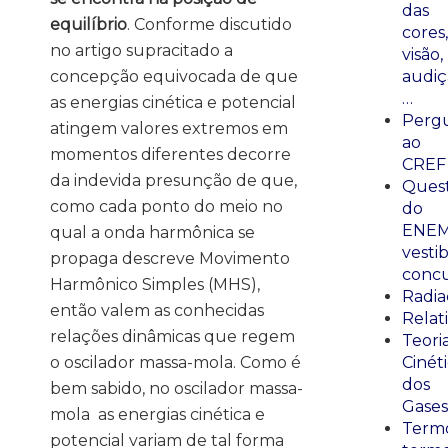
das
equilíbrio
. Conforme discutido
cores,
no artigo supracitado a
visão,
audiç
concepção equivocada de que
…
as energias cinética e potencial
Perg
atingem valores extremos em
ao
momentos diferentes decorre
CREF
da indevida presunção de que,
Ques
como cada ponto do meio no
do
ENEM
qual a onda harmônica se
vestib
propaga descreve Movimento
concu
Harmônico Simples (MHS),
Radia
então valem as conhecidas
Relat
relações dinâmicas que regem
Teori
Cinét
o oscilador massa-mola. Como é
dos
bem sabido, no oscilador massa-
Gases
mola as energias cinética e
Termo
potencial variam de tal forma