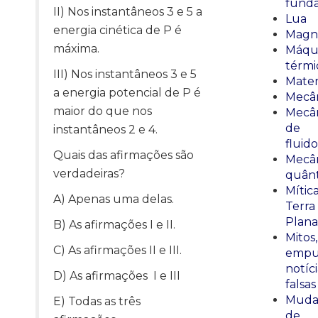
fund
II) Nos instantâneos 3 e 5 a
Lua
energia cinética de P é
Magn
máxima.
Máqu
térmi
III) Nos instantâneos 3 e 5
Mate
a energia potencial de P é
Mecâ
maior do que nos
Mecâ
de
instantâneos 2 e 4.
fluido
Quais das afirmações são
Mecâ
verdadeiras?
quânt
Mític
A) Apenas uma delas.
Terra
Plana
B) As afirmações I e II.
Mitos,
C) As afirmações II e III.
empu
notíci
D) As afirmações I e III
falsas
Muda
E) Todas as três
de