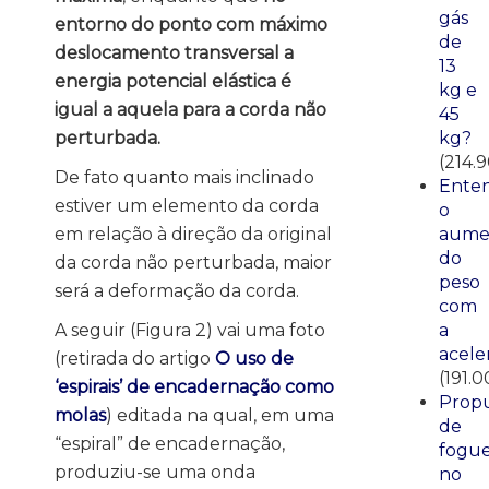
gás
entorno do ponto com máximo
de
deslocamento transversal a
13
energia potencial elástica é
kg e
igual a aquela para a corda não
45
kg?
perturbada.
(214.9
De fato quanto mais inclinado
Ente
estiver um elemento da corda
o
aume
em relação à direção da original
do
da corda não perturbada, maior
peso
será a deformação da corda.
com
a
A seguir (Figura 2) vai uma foto
acele
(retirada do artigo
O uso de
(191.0
‘espirais’ de encadernação como
Propu
molas
) editada na qual, em uma
de
“espiral” de encadernação,
fogue
produziu-se uma onda
no