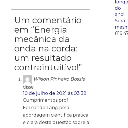
long
do
ano!
Um comentário
Será
mesm
em “
Energia
(119.4
mecânica da
onda na corda:
um resultado
contraintuitivo!
”
Wilson Pinheiro Bossle
disse:
10 de julho de 2021 às 03:38
Cumprimentos prof
Fernando Lang pela
abordagem científica pratica
e clara desta questão sobre a