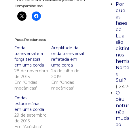
Por
Compartilhe isso:
que
as
fases
da
Lua
Posts Relacionados
são
Onda
Amplitude da
distin
transversal e a
onda transversal
nos
força tensora
refratada em
hemis
em uma corda
uma corda
Nort
28 de novembro
24 de julho de
e
de 2015
2019
Sul?
Em "Ondas
Em "Ondas
(124.7
mecânicas"
mecânicas"
O
Ondas
céu
estacionárias
notu
em uma corda
não
29 de setembro
mud
de 2013
ao
Em "Acústica"