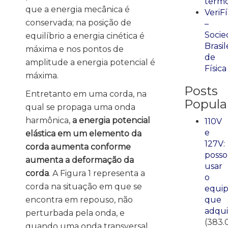
term
que a energia mecânica é
VeriFí
conservada; na posição de
–
Socie
equilíbrio a energia cinética é
Brasil
máxima e nos pontos de
de
amplitude a energia potencial é
Física
máxima.
Posts
Entretanto em uma corda, na
Popula
qual se propaga uma onda
harmônica,
a energia potencial
110V
e
elástica em um elemento da
127V:
corda aumenta conforme
posso
aumenta a deformação da
usar
corda
. A Figura 1 representa a
o
corda na situação em que se
equi
que
encontra em repouso, não
adqui
perturbada pela onda, e
(383.
quando uma onda transversal