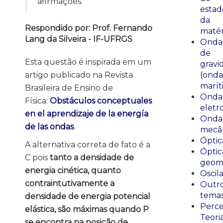
afirmações.
estad
da
Respondido por: Prof. Fernando
matér
Lang da Silveira - IF-UFRGS
Onda
de
Esta questão é inspirada em um
gravi
(onda
artigo publicado na Revista
marít
Brasileira de Ensino de
Onda
Física:
Obstáculos conceptuales
eletr
en el aprendizaje de la energía
Onda
de las ondas
.
mecân
Óptic
A alternativa correta de fato é a
Óptic
C pois
tanto a densidade de
geomé
energia cinética, quanto
Oscil
contraintutivamente a
Outr
tema
densidade de energia potencial
Perce
elástica, são máximas quando P
Teori
se encontra na posição de