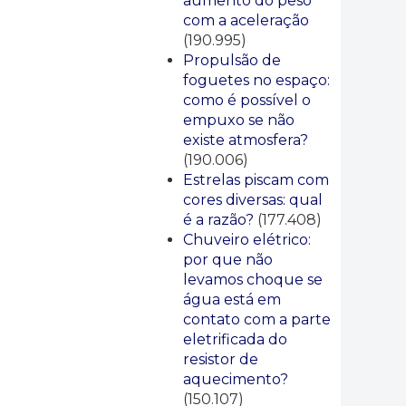
aumento do peso
com a aceleração
(190.995)
Propulsão de
foguetes no espaço:
como é possível o
empuxo se não
existe atmosfera?
(190.006)
Estrelas piscam com
cores diversas: qual
é a razão?
(177.408)
Chuveiro elétrico:
por que não
levamos choque se
água está em
contato com a parte
eletrificada do
resistor de
aquecimento?
(150.107)