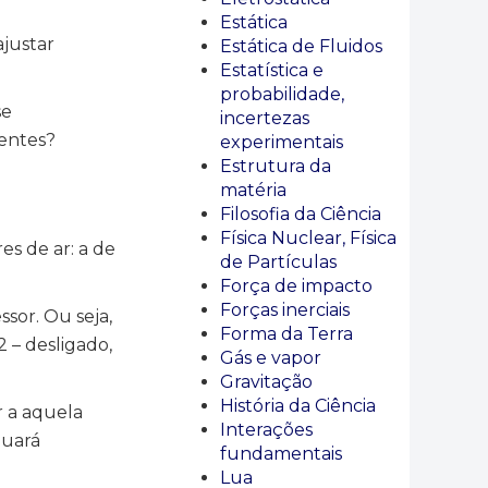
Estática
justar
Estática de Fluidos
Estatística e
probabilidade,
se
incertezas
rentes?
experimentais
Estrutura da
matéria
Filosofia da Ciência
Física Nuclear, Física
s de ar: a de
de Partículas
Força de impacto
Forças inerciais
sor. Ou seja,
Forma da Terra
2 – desligado,
Gás e vapor
Gravitação
História da Ciência
r a aquela
Interações
nuará
fundamentais
Lua