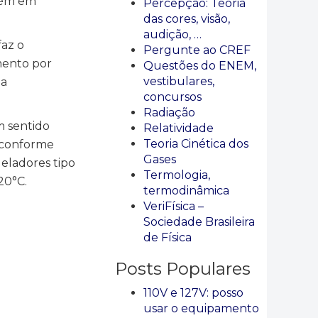
mbém em
Percepção: Teoria
das cores, visão,
audição, …
faz o
Pergunte ao CREF
mento por
Questões do ENEM,
vestibulares,
 a
concursos
Radiação
m sentido
Relatividade
Teoria Cinética dos
e conforme
Gases
eladores tipo
Termologia,
20°C.
termodinâmica
VeriFísica –
Sociedade Brasileira
de Física
Posts Populares
110V e 127V: posso
usar o equipamento