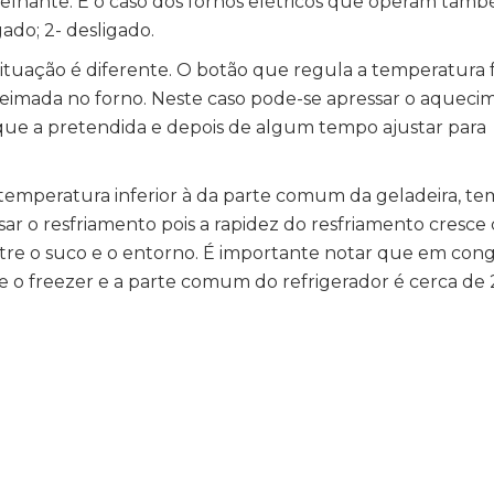
melhante. É o caso dos fornos elétricos que operam ta
gado; 2- desligado.
situação é diferente. O botão que regula a temperatura 
eimada no forno. Neste caso pode-se apressar o aqueci
que a pretendida e depois de algum tempo ajustar para
temperatura inferior à da parte comum da geladeira, te
sar o resfriamento pois a rapidez do resfriamento cresc
re o suco e o entorno. É importante notar que em cong
e o freezer e a parte comum do refrigerador é cerca de 