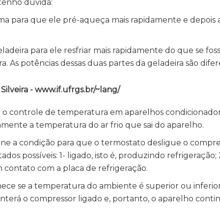
enho dúvida:
ma para que ele pré-aqueça mais rapidamente e depois a
adeira para ele resfriar mais rapidamente do que se fos
. As potências dessas duas partes da geladeira são dife
lveira - www.if.ufrgs.br/~lang/
o controle de temperatura em aparelhos condicionadore
mente a temperatura do ar frio que sai do aparelho.
ne a condição para que o termostato desligue o compres
os possíveis: 1- ligado, isto é, produzindo refrigeração; 
m contato com a placa de refrigeração.
ce se a temperatura do ambiente é superior ou inferio
anterá o compressor ligado e, portanto, o aparelho conti