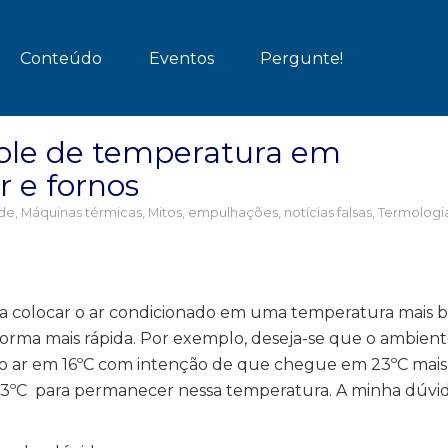
Conteúdo
Eventos
Pergunte!
role de temperatura em
r e fornos
ade
,
Máquinas térmicas
,
Mitos, empulhações, notícias falsas
,
Termologia
 colocar o ar condicionado em uma temperatura mais b
forma mais rápida. Por exemplo, deseja-se que o ambient
o ar em 16ºC com intenção de que chegue em 23ºC mais
3ºC para permanecer nessa temperatura. A minha dúvida