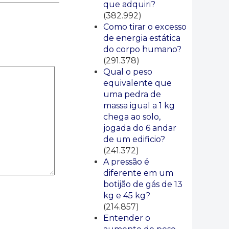
que adquiri?
(382.992)
Como tirar o excesso
de energia estática
do corpo humano?
(291.378)
Qual o peso
equivalente que
uma pedra de
massa igual a 1 kg
chega ao solo,
jogada do 6 andar
de um edificio?
(241.372)
A pressão é
diferente em um
botijão de gás de 13
kg e 45 kg?
(214.857)
Entender o