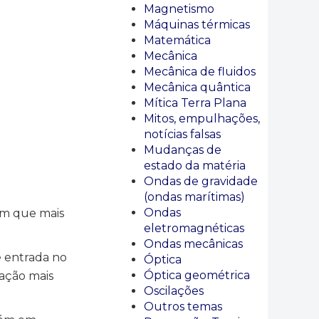
Magnetismo
Máquinas térmicas
Matemática
Mecânica
Mecânica de fluidos
Mecânica quântica
Mítica Terra Plana
Mitos, empulhações,
notícias falsas
Mudanças de
estado da matéria
Ondas de gravidade
(ondas marítimas)
Ondas
com que mais
eletromagnéticas
Ondas mecânicas
e entrada no
Óptica
Óptica geométrica
ação mais
Oscilações
Outros temas