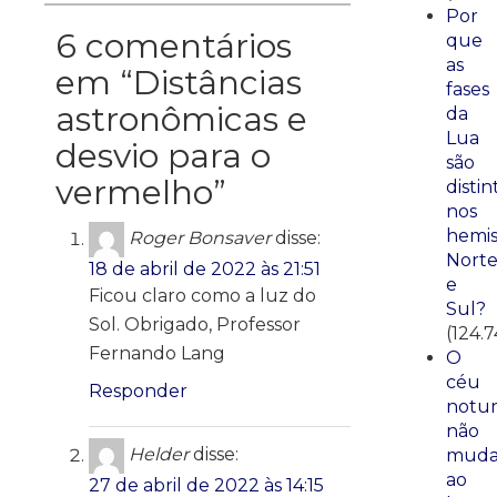
Por
6 comentários
que
as
em “
Distâncias
fases
astronômicas e
da
Lua
desvio para o
são
vermelho
”
distin
nos
hemis
Roger Bonsaver
disse:
Nort
18 de abril de 2022 às 21:51
e
Ficou claro como a luz do
Sul?
Sol. Obrigado, Professor
(124.
Fernando Lang
O
céu
Responder
notu
não
Helder
disse:
mud
ao
27 de abril de 2022 às 14:15