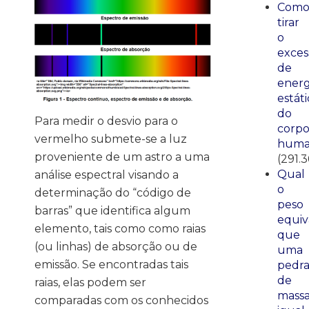
Com
tirar
o
exces
de
energ
estáti
do
Para medir o desvio para o
corp
vermelho submete-se a luz
huma
proveniente de um astro a uma
(291.3
Qual
análise espectral visando a
o
determinação do “código de
peso
barras” que identifica algum
equiv
elemento, tais como como raias
que
(ou linhas) de absorção ou de
uma
emissão. Se encontradas tais
pedr
de
raias, elas podem ser
mass
comparadas com os conhecidos