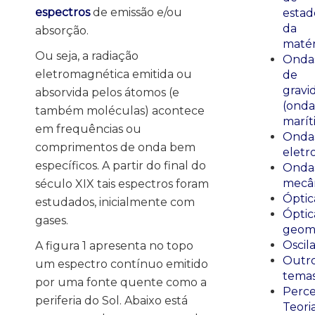
espectros
de emissão e/ou
estad
da
absorção.
matér
Ou seja, a radiação
Onda
eletromagnética emitida ou
de
gravi
absorvida pelos átomos (e
(onda
também moléculas) acontece
marít
em frequências ou
Onda
comprimentos de onda bem
eletr
específicos. A partir do final do
Onda
mecân
século XIX tais espectros foram
Óptic
estudados, inicialmente com
Óptic
gases.
geomé
Oscil
A figura 1 apresenta no topo
Outr
um espectro contínuo emitido
tema
por uma fonte quente como a
Perce
periferia do Sol. Abaixo está
Teori