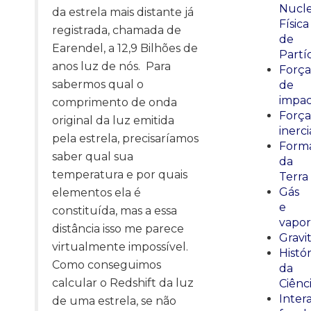
Nucle
da estrela mais distante já
Física
registrada, chamada de
de
Earendel, a 12,9 Bilhões de
Partí
anos luz de nós. Para
Força
sabermos qual o
de
impa
comprimento de onda
Força
original da luz emitida
inerci
pela estrela, precisaríamos
Form
saber qual sua
da
temperatura e por quais
Terra
Gás
elementos ela é
e
constituída, mas a essa
vapor
distância isso me parece
Gravi
virtualmente impossível.
Histór
Como conseguimos
da
calcular o Redshift da luz
Ciênc
Inter
de uma estrela, se não