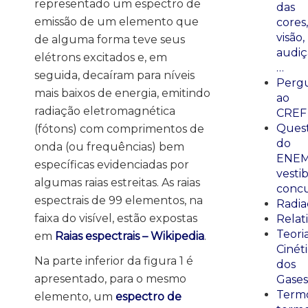
representado um espectro de
das
emissão de um elemento que
cores,
visão,
de alguma forma teve seus
audiç
elétrons excitados e, em
…
seguida, decaíram para níveis
Perg
mais baixos de energia, emitindo
ao
radiação eletromagnética
CREF
Ques
(fótons) com comprimentos de
do
onda (ou frequências) bem
ENEM
específicas evidenciadas por
vestib
algumas raias estreitas. As raias
concu
espectrais de 99 elementos, na
Radia
faixa do visível, estão expostas
Relat
Teori
em
Raias espectrais – Wikipedia
.
Cinét
Na parte inferior da figura 1 é
dos
apresentado, para o mesmo
Gases
Termo
elemento, um
espectro de