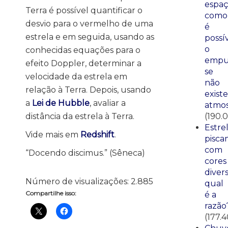
espaç
Terra é possível quantificar o
como
desvio para o vermelho de uma
é
estrela e em seguida, usando as
possí
o
conhecidas equações para o
empu
efeito Doppler, determinar a
se
velocidade da estrela em
não
relação à Terra. Depois, usando
existe
a
Lei de Hubble
, avaliar a
atmos
(190.
distância da estrela à Terra.
Estre
Vide mais em
Redshift
.
pisca
com
“Docendo discimus.” (Sêneca)
cores
divers
Número de visualizações:
2.885
qual
Compartilhe isso:
é a
razão
(177.