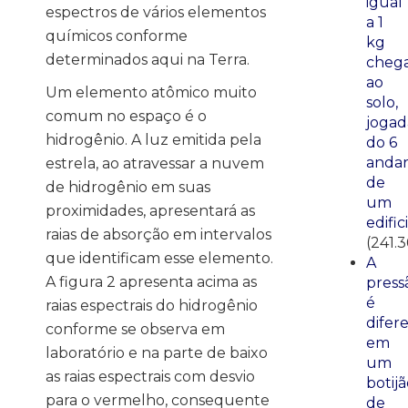
igual
espectros de vários elementos
a 1
químicos conforme
kg
determinados aqui na Terra.
cheg
ao
Um elemento atômico muito
solo,
comum no espaço é o
jogad
hidrogênio. A luz emitida pela
do 6
anda
estrela, ao atravessar a nuvem
de
de hidrogênio em suas
um
proximidades, apresentará as
edific
raias de absorção em intervalos
(241.3
que identificam esse elemento.
A
A figura 2 apresenta acima as
press
é
raias espectrais do hidrogênio
difer
conforme se observa em
em
laboratório e na parte de baixo
um
as raias espectrais com desvio
botij
para o vermelho, consequente
de