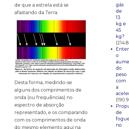
gás
de que a estrela está se
de
afastando da Terra.
13
kg e
45
kg?
(214.
Ente
o
aume
do
peso
com
Desta forma, medindo-se
a
alguns dos comprimentos de
acele
onda (ou frequências) no
(190.
espectro de absorção
Propu
de
representado, e os comparando
fogue
com os comprimentos de onda
no
do mesmo elemento aqui na