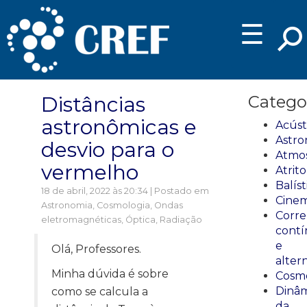
☰
Distâncias
Catego
astronômicas e
Acúst
Astro
desvio para o
Atmos
vermelho
Atrito
Balíst
18 de abril, 2022 às 20:34 | Postado em
Cinem
Astronomia
,
Cosmologia
,
Ondas
Corre
eletromagnéticas
,
Óptica
,
Radiação
cont
e
Olá, Professores.
alter
Minha dúvida é sobre
Cosmo
Dinâm
como se calcula a
da