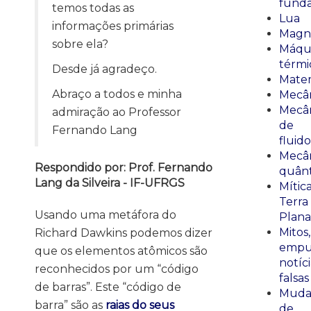
fund
temos todas as
Lua
informações primárias
Magn
sobre ela?
Máqu
térmi
Desde já agradeço.
Mate
Abraço a todos e minha
Mecâ
Mecâ
admiração ao Professor
de
Fernando Lang
fluido
Mecâ
Respondido por: Prof. Fernando
quânt
Lang da Silveira - IF-UFRGS
Mític
Terra
Usando uma metáfora do
Plana
Mitos,
Richard Dawkins podemos dizer
empu
que os elementos atômicos são
notíci
reconhecidos por um “código
falsas
de barras”. Este “código de
Muda
barra” são as
raias do seus
de