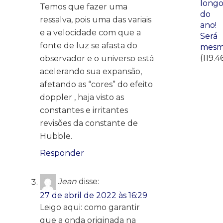
long
Temos que fazer uma
do
ressalva, pois uma das variais
ano!
e a velocidade com que a
Será
fonte de luz se afasta do
mesm
(119.4
observador e o universo está
acelerando sua expansão,
afetando as “cores” do efeito
doppler , haja visto as
constantes e irritantes
revisões da constante de
Hubble.
Responder
Jean
disse:
27 de abril de 2022 às 16:29
Leigo aqui: como garantir
que a onda originada na