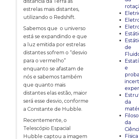
distância da Terra às
rotaç
estrelas mais distantes,
Eletr
utilizando o Redshift.
Elet
Eletr
Sabemos que o universo
Estát
está se expandindo e que
Estát
a luz emitida por estrelas
de
distantes sofrem o “desvio
Fluid
para o vermelho”
Estatí
e
enquanto se afastam de
proba
nós e sabemos também
incer
que quanto mais
exper
distantes elas estão, maior
Estru
será esse desvio, conforme
da
matér
a Constante de Hubble.
Filoso
Recentemente, o
da
Telescópio Espacial
Ciênc
Física
Hubble captou a imagem