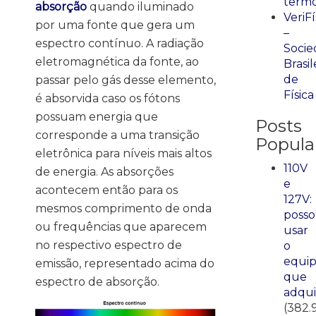
term
absorção
quando iluminado
VeriFí
por uma fonte que gera um
–
espectro contínuo. A radiação
Socie
eletromagnética da fonte, ao
Brasil
de
passar pelo gás desse elemento,
Física
é absorvida caso os fótons
possuam energia que
Posts
corresponde a uma transição
Popula
eletrônica para níveis mais altos
110V
de energia. As absorções
e
acontecem então para os
127V:
mesmos comprimento de onda
posso
ou frequências que aparecem
usar
no respectivo espectro de
o
equi
emissão, representado acima do
que
espectro de absorção.
adqui
(382.