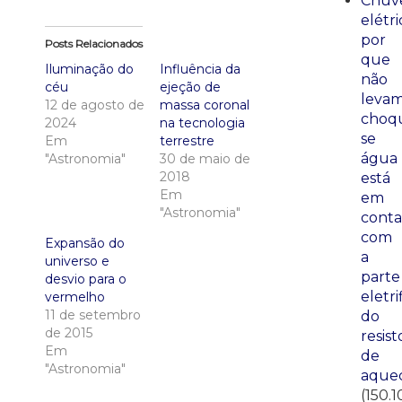
Chuve
elétri
por
Posts Relacionados
que
Iluminação do
Influência da
não
céu
ejeção de
leva
12 de agosto de
massa coronal
choq
2024
na tecnologia
se
Em
terrestre
água
"Astronomia"
30 de maio de
2018
está
Em
em
"Astronomia"
conta
com
Expansão do
a
universo e
parte
desvio para o
eletri
vermelho
11 de setembro
do
de 2015
resist
Em
de
"Astronomia"
aque
(150.1