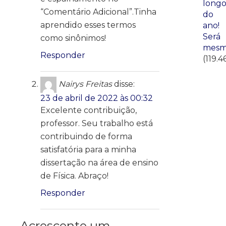
long
“Comentário Adicional”.Tinha
do
aprendido esses termos
ano!
Será
como sinônimos!
mesm
Responder
(119.4
Nairys Freitas
disse:
23 de abril de 2022 às 00:32
Excelente contribuição,
professor. Seu trabalho está
contribuindo de forma
satisfatória para a minha
dissertação na área de ensino
de Física. Abraço!
Responder
Acrescente um