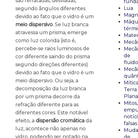
são refratadas, desviadas,
fund
Lua
segundo ângulos diferentes
Magn
devido ao fato que o vidro é um
Máqu
meio dispersivo
. Se luz branca
térmi
atravessa um prisma, emerge
Mate
como luz colorida (isto é,
Mecâ
percebe-se raios luminosos de
Mecâ
de
cor diferente saindo do prisma
fluido
segundo direções diferentes)
Mecâ
devido ao fato que o vidro é um
quânt
meio dispersivo. Ou seja, a
Mític
decomposição da luz branca
Terra
Plana
por um prisma decorre da
Mitos,
refração diferente para as
empu
diferentes cores. Este notável
notíci
efeito, a
dispersão cromática
da
falsas
luz, acontece não apenas no
Muda
vidro, podendo ser notado na
de