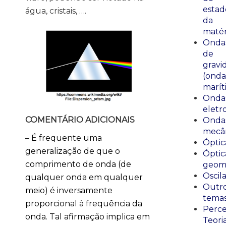
estad
água, cristais, ….
da
matér
Onda
de
gravi
(onda
marít
Onda
eletr
COMENTÁRIO ADICIONAIS
Onda
mecân
– É frequente uma
Óptic
generalização de que o
Óptic
comprimento de onda (de
geomé
Oscil
qualquer onda em qualquer
Outr
meio) é inversamente
tema
proporcional à frequência da
Perce
onda. Tal afirmação implica em
Teori