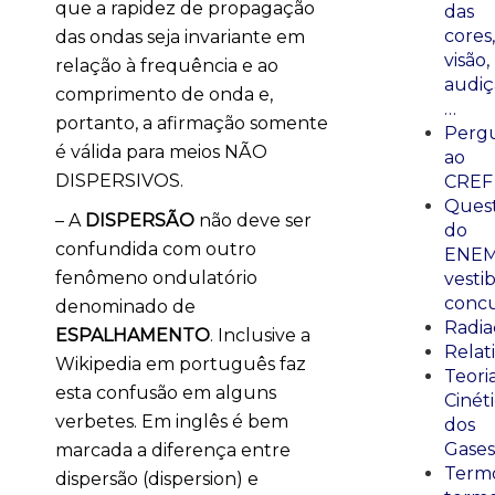
que a rapidez de propagação
das
cores,
das ondas seja invariante em
visão,
relação à frequência e ao
audiç
comprimento de onda e,
…
portanto, a afirmação somente
Perg
é válida para meios NÃO
ao
DISPERSIVOS.
CREF
Ques
– A
DISPERSÃO
não deve ser
do
confundida com outro
ENEM
fenômeno ondulatório
vestib
concu
denominado de
Radia
ESPALHAMENTO
. Inclusive a
Relat
Wikipedia em português faz
Teori
esta confusão em alguns
Cinét
verbetes. Em inglês é bem
dos
Gases
marcada a diferença entre
Termo
dispersão (dispersion) e