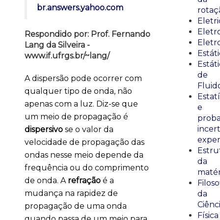
br.answers.yahoo.com
rotaç
Eletr
Elet
Respondido por: Prof. Fernando
Eletr
Lang da Silveira -
Estát
www.if.ufrgs.br/~lang/
Estát
de
A dispersão pode ocorrer com
Fluid
qualquer tipo de onda, não
Estatí
apenas com a luz. Diz-se que
e
um meio de propagação é
proba
incer
dispersivo
se o valor da
exper
velocidade de propagação das
Estru
ondas nesse meio depende da
da
frequência ou do comprimento
matér
de onda. A
refração
é a
Filoso
mudança na rapidez de
da
Ciênc
propagação de uma onda
Física
quando passa de um meio para