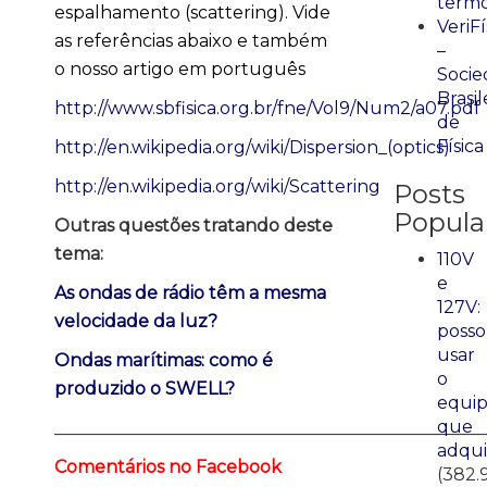
term
espalhamento (scattering). Vide
VeriFí
as referências abaixo e também
–
o nosso artigo em português
Socie
Brasil
http://www.sbfisica.org.br/fne/Vol9/Num2/a07.pdf
de
Física
http://en.wikipedia.org/wiki/Dispersion_(optics)
http://en.wikipedia.org/wiki/Scattering
Posts
Popula
Outras questões tratando deste
tema:
110V
e
As ondas de rádio têm a mesma
127V:
velocidade da luz?
posso
usar
Ondas marí­timas: como é
o
produzido o SWELL?
equi
que
_________________________________________________
adqui
Comentários no Facebook
(382.