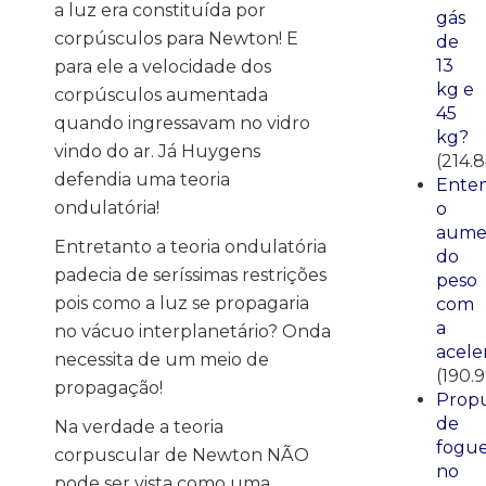
a luz era constituída por
gás
corpúsculos para Newton! E
de
13
para ele a velocidade dos
kg e
corpúsculos aumentada
45
quando ingressavam no vidro
kg?
vindo do ar. Já Huygens
(214.
defendia uma teoria
Ente
ondulatória!
o
aume
Entretanto a teoria ondulatória
do
padecia de seríssimas restrições
peso
pois como a luz se propagaria
com
a
no vácuo interplanetário? Onda
acele
necessita de um meio de
(190.
propagação!
Propu
de
Na verdade a teoria
fogue
corpuscular de Newton NÃO
no
pode ser vista como uma