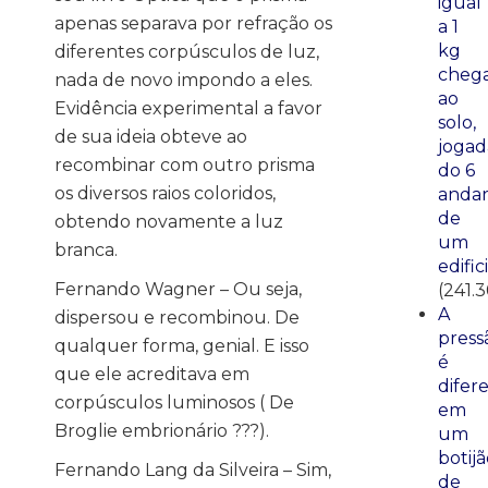
igual
apenas separava por refração os
a 1
kg
diferentes corpúsculos de luz,
cheg
nada de novo impondo a eles.
ao
Evidência experimental a favor
solo,
de sua ideia obteve ao
jogad
recombinar com outro prisma
do 6
os diversos raios coloridos,
anda
de
obtendo novamente a luz
um
branca.
edific
Fernando Wagner – Ou seja,
(241.
A
dispersou e recombinou. De
press
qualquer forma, genial. E isso
é
que ele acreditava em
difer
corpúsculos luminosos ( De
em
Broglie embrionário ???).
um
botij
Fernando Lang da Silveira – Sim,
de