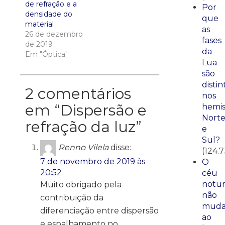
de refração e a
Por
densidade do
que
material
as
26 de dezembro
fases
de 2019
da
Em "Óptica"
Lua
são
distin
2 comentários
nos
em “
Dispersão e
hemis
Nort
refração da luz
”
e
Sul?
Renno Vilela
disse:
(124.
7 de novembro de 2019 às
O
20:52
céu
notu
Muito obrigado pela
não
contribuição da
mud
diferenciação entre dispersão
ao
e espalhamento no