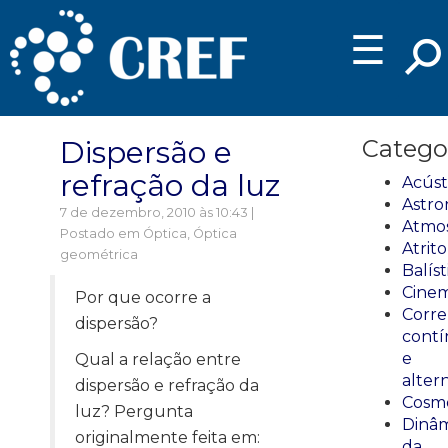
☰
Dispersão e
Catego
refração da luz
Acúst
Astro
7 de dezembro, 2010 às 10:43 |
Atmos
Postado em
Óptica
,
Óptica
Atrito
geométrica
Balíst
Cinem
Por que ocorre a
Corre
dispersão?
cont
e
Qual a relação entre
alter
dispersão e refração da
Cosmo
luz? Pergunta
Dinâm
originalmente feita em:
da