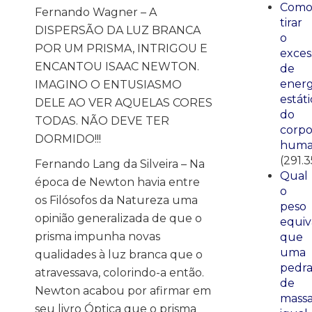
Com
Fernando Wagner – A
tirar
DISPERSÃO DA LUZ BRANCA
o
POR UM PRISMA, INTRIGOU E
exces
ENCANTOU ISAAC NEWTON.
de
energ
IMAGINO O ENTUSIASMO
estáti
DELE AO VER AQUELAS CORES
do
TODAS. NÃO DEVE TER
corp
DORMIDO!!!
huma
(291.3
Fernando Lang da Silveira – Na
Qual
época de Newton havia entre
o
os Filósofos da Natureza uma
peso
opinião generalizada de que o
equiv
prisma impunha novas
que
uma
qualidades à luz branca que o
pedr
atravessava, colorindo-a então.
de
Newton acabou por afirmar em
mass
seu livro Óptica que o prisma