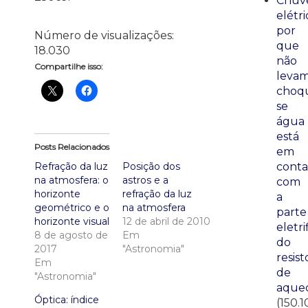
Chuve
elétri
por
Número de visualizações:
que
18.030
não
Compartilhe isso:
leva
choq
se
água
está
Posts Relacionados
em
Refração da luz
Posição dos
conta
na atmosfera: o
astros e a
com
horizonte
refração da luz
a
geométrico e o
na atmosfera
parte
horizonte visual
12 de abril de 2010
eletri
8 de agosto de
Em
do
2017
"Astronomia"
resist
Em
de
"Astronomia"
aque
Óptica: índice
(150.1