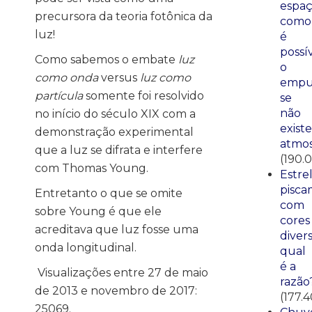
espaç
precursora da teoria fotônica da
como
luz!
é
possí
Como sabemos o embate
luz
o
como onda
versus
luz como
empu
partícula
somente foi resolvido
se
não
no início do século XIX com a
existe
demonstração experimental
atmos
que a luz se difrata e interfere
(190.
com Thomas Young.
Estre
pisca
Entretanto o que se omite
com
sobre Young é que ele
cores
acreditava que luz fosse uma
divers
onda longitudinal.
qual
é a
Visualizações entre 27 de maio
razão
de 2013 e novembro de 2017:
(177.
25069.