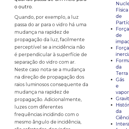
Nucle
o outro.
Física
de
Quando, por exemplo, a luz
Partí
passa do ar para o vidro há uma
Força
mudança na rapidez de
de
propagação da luz, facilmente
impa
perceptível se a incidência não
Força
inerci
é perpendicular à superfície de
Form
separação do vidro com ar.
da
Neste caso nota-se a mudança
Terra
na direção de propagação dos
Gás
raios luminosos consequente da
e
mudança na rapidez de
vapor
Gravi
propagação. Adicionalmente,
Histór
luzes com diferentes
da
frequências incidindo com o
Ciênc
mesmo ângulo de incidência,
Inter