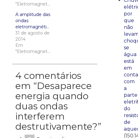
Chuve
"Eletromagnetismo"
elétri
por
A amplitude das
que
ondas
eletromagnéticas
não
31 de agosto de
leva
2014
choq
Em
se
"Eletromagnetismo"
água
está
em
4 comentários
conta
com
em “
Desaparece
a
energia quando
parte
eletri
duas ondas
do
interferem
resist
de
destrutivamente?
”
aque
(150.1