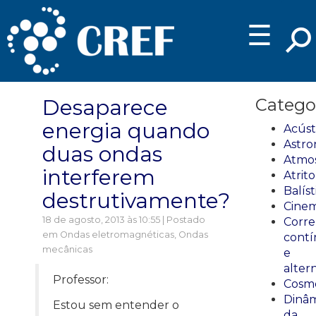
☰
Desaparece
Catego
energia quando
Acúst
Astro
duas ondas
Atmos
interferem
Atrito
Balíst
destrutivamente?
Cinem
18 de agosto, 2013 às 10:55 | Postado
Corre
em
Ondas eletromagnéticas
,
Ondas
cont
mecânicas
e
alter
Professor:
Cosmo
Dinâm
Estou sem entender o
da