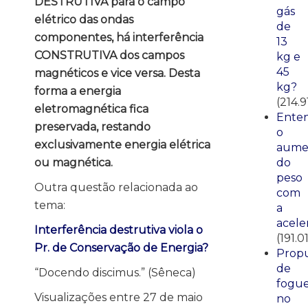
DESTRUTIVA para o campo
gás
elétrico das ondas
de
componentes, há interferência
13
CONSTRUTIVA dos campos
kg e
45
magnéticos e vice versa. Desta
kg?
forma a energia
(214.9
eletromagnética fica
Ente
preservada, restando
o
exclusivamente energia elétrica
aume
ou magnética.
do
peso
Outra questão relacionada ao
com
tema:
a
acele
Interferência destrutiva viola o
(191.01
Pr. de Conservação de Energia?
Propu
de
“Docendo discimus.” (Sêneca)
fogue
Visualizações entre 27 de maio
no