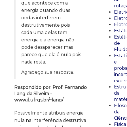
que acontece com a
rotaç
energia quando duas
Eletr
ondas interferem
Elet
Eletr
destrutivamente pois
Estát
cada uma delas tem
Estát
energia e a energia não
de
pode desaparecer mas
Fluid
parece que ela é nula pois
Estatí
nada resta.
e
proba
Agradeço sua resposta.
incer
exper
Estru
Respondido por: Prof. Fernando
da
Lang da Silveira -
matér
www.if.ufrgs.br/~lang/
Filoso
da
Possivelmente atribuis energia
Ciênc
nula na interferência destrutiva
Física