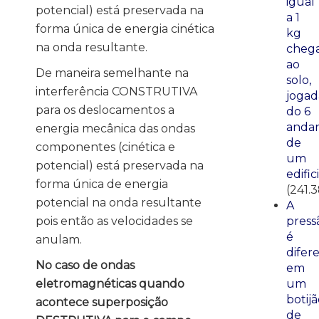
igual
potencial) está preservada na
a 1
forma única de energia cinética
kg
na onda resultante.
cheg
ao
De maneira semelhante na
solo,
interferência CONSTRUTIVA
jogad
para os deslocamentos a
do 6
anda
energia mecânica das ondas
de
componentes (cinética e
um
potencial) está preservada na
edific
forma única de energia
(241.
potencial na onda resultante
A
pois então as velocidades se
press
é
anulam.
difer
No caso de ondas
em
eletromagnéticas quando
um
botij
acontece superposição
de