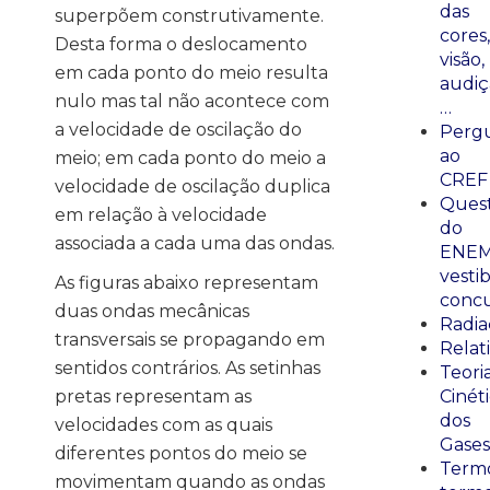
das
superpõem construtivamente.
cores,
Desta forma o deslocamento
visão,
em cada ponto do meio resulta
audiç
nulo mas tal não acontece com
…
a velocidade de oscilação do
Perg
ao
meio; em cada ponto do meio a
CREF
velocidade de oscilação duplica
Ques
em relação à velocidade
do
associada a cada uma das ondas.
ENEM
vestib
As figuras abaixo representam
concu
duas ondas mecânicas
Radia
transversais se propagando em
Relat
sentidos contrários. As setinhas
Teori
pretas representam as
Cinét
dos
velocidades com as quais
Gases
diferentes pontos do meio se
Termo
movimentam quando as ondas