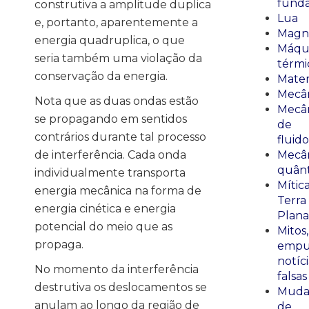
fund
construtiva a amplitude duplica
Lua
e, portanto, aparentemente a
Magn
energia quadruplica, o que
Máqu
seria também uma violação da
térmi
conservação da energia.
Mate
Mecâ
Nota que as duas ondas estão
Mecâ
se propagando em sentidos
de
contrários durante tal processo
fluido
de interferência. Cada onda
Mecâ
quânt
individualmente transporta
Mític
energia mecânica na forma de
Terra
energia cinética e energia
Plana
potencial do meio que as
Mitos,
propaga.
empu
notíci
No momento da interferência
falsas
destrutiva os deslocamentos se
Muda
anulam ao longo da região de
de