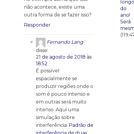
long
não acontece, existe uma
do
outra forma de se fazer isso?
ano!
Será
Responder
mesm
(119.4
Fernando Lang
disse:
21 de agosto de 2018 às
18:52
É possível
espacialmente se
produzir regiões onde o
som é pouco intenso e
em outras será muito
intenso. Aqui uma
simulação sobre
interferência:
Padrão de
interferência de duas