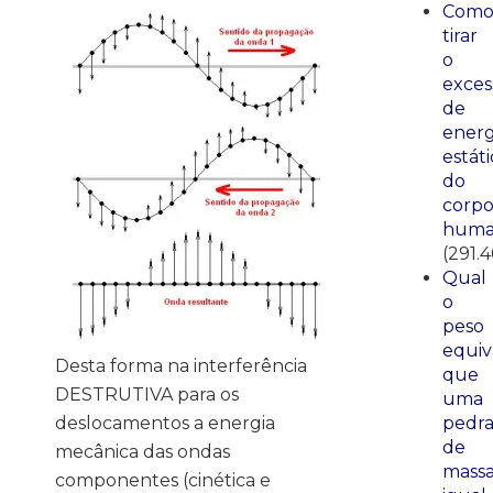
Com
tirar
o
exces
de
energ
estáti
do
corp
huma
(291.4
Qual
o
peso
equiv
Desta forma na interferência
que
DESTRUTIVA para os
uma
deslocamentos a energia
pedr
de
mecânica das ondas
mass
componentes (cinética e