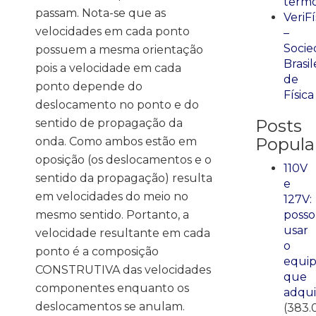
term
passam. Nota-se que as
VeriFí
velocidades em cada ponto
–
Socie
possuem a mesma orientação
Brasil
pois a velocidade em cada
de
ponto depende do
Física
deslocamento no ponto e do
Posts
sentido de propagação da
Popula
onda. Como ambos estão em
oposição (os deslocamentos e o
110V
sentido da propagação) resulta
e
em velocidades do meio no
127V:
mesmo sentido. Portanto, a
posso
usar
velocidade resultante em cada
o
ponto é a composição
equi
CONSTRUTIVA das velocidades
que
componentes enquanto os
adqui
deslocamentos se anulam.
(383.