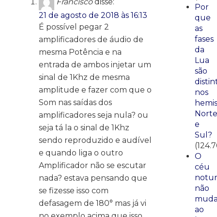
Francisco
disse:
Por
21 de agosto de 2018 às 16:13
que
É possível pegar 2
as
fases
amplificadores de áudio de
da
mesma Potência e na
Lua
entrada de ambos injetar um
são
sinal de 1Khz de mesma
distin
amplitude e fazer com que o
nos
Som nas saídas dos
hemis
Nort
amplificadores seja nula? ou
e
seja tá la o sinal de 1Khz
Sul?
sendo reproduzido e audível
(124.7
e quando liga o outro
O
Amplificador não se escutar
céu
notu
nada? estava pensando que
não
se fizesse isso com
mud
defasagem de 180° mas já vi
ao
no exemplo acima que isso