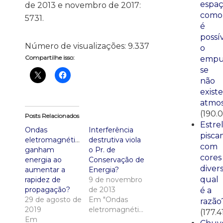
espaç
de 2013 e novembro de 2017:
como
5731.
é
possí
Número de visualizações:
9.337
o
Compartilhe isso:
empu
se
não
existe
atmos
(190.0
Posts Relacionados
Estre
Ondas
Interferência
pisca
eletromagnéticas:
destrutiva viola
com
ganham
o Pr. de
cores
energia ao
Conservação de
divers
aumentar a
Energia?
qual
rapidez de
9 de novembro
propagação?
de 2013
é a
29 de agosto de
Em "Ondas
razão
2019
eletromagnéticas"
(177.4
Em