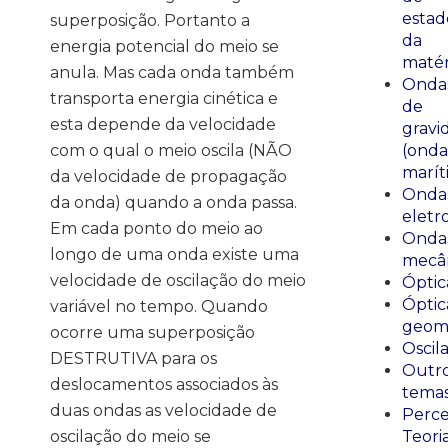
estad
superposição. Portanto a
da
energia potencial do meio se
matér
anula. Mas cada onda também
Onda
transporta energia cinética e
de
esta depende da velocidade
gravi
com o qual o meio oscila (NÃO
(onda
marít
da velocidade de propagação
Onda
da onda) quando a onda passa.
eletr
Em cada ponto do meio ao
Onda
longo de uma onda existe uma
mecân
velocidade de oscilação do meio
Óptic
Óptic
variável no tempo. Quando
geomé
ocorre uma superposição
Oscil
DESTRUTIVA para os
Outr
deslocamentos associados às
tema
duas ondas as velocidade de
Perce
oscilação do meio se
Teori