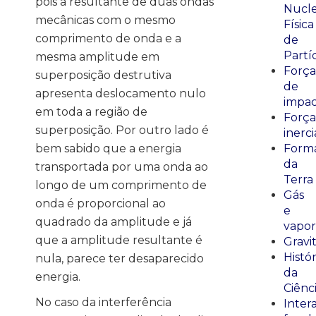
pois a resultante de duas ondas
Nucle
mecânicas com o mesmo
Física
comprimento de onda e a
de
Partí
mesma amplitude em
Força
superposição destrutiva
de
apresenta deslocamento nulo
impa
em toda a região de
Força
superposição. Por outro lado é
inerci
bem sabido que a energia
Form
da
transportada por uma onda ao
Terra
longo de um comprimento de
Gás
onda é proporcional ao
e
quadrado da amplitude e já
vapor
que a amplitude resultante é
Gravi
Histór
nula, parece ter desaparecido
da
energia.
Ciênc
No caso da interferência
Inter