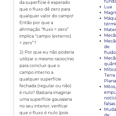
fund
da superfície é esperado
Lua
que o fluxo dê zero para
Magn
qualquer valor do campo!
Máqu
Então por que a
térmi
afirmação “fluxo = zero”
Mate
Mecâ
implica “campo (externo)
Mecâ
= zero”?
de
2) Por que eu não poderia
fluido
Mecâ
utilizar o mesmo raciocínio
quânt
para concluir que o
Mític
campo interno a
Terra
qualquer superfície
Plana
fechada (regular ou não)
Mitos,
empu
é nulo? Bastaria imaginar
notíci
uma superfície gaussiana
falsas
no seu interior, verificar
Muda
que o fluxo é nulo (pois
de