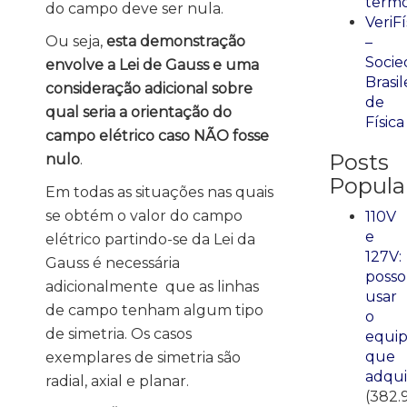
term
do campo deve ser nula.
VeriFí
Ou seja,
esta demonstração
–
Socie
envolve a Lei de Gauss e uma
Brasil
consideração adicional sobre
de
qual seria a orientação do
Física
campo elétrico caso NÃO fosse
Posts
nulo
.
Popula
Em todas as situações nas quais
se obtém o valor do campo
110V
e
elétrico partindo-se da Lei da
127V:
Gauss é necessária
posso
adicionalmente que as linhas
usar
de campo tenham algum tipo
o
de simetria. Os casos
equi
que
exemplares de simetria são
adqui
radial, axial e planar.
(382.