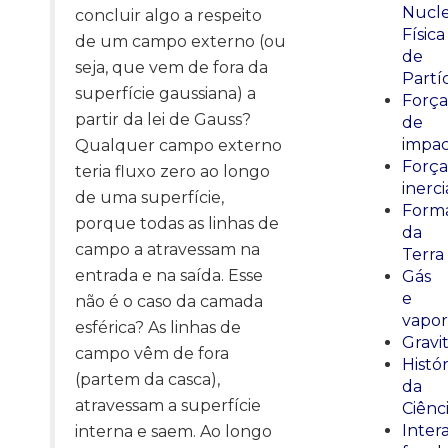
Nucle
concluir algo a respeito
Física
de um campo externo (ou
de
seja, que vem de fora da
Partí
superfície gaussiana) a
Força
partir da lei de Gauss?
de
impa
Qualquer campo externo
Força
teria fluxo zero ao longo
inerci
de uma superfície,
Form
porque todas as linhas de
da
campo a atravessam na
Terra
entrada e na saída. Esse
Gás
e
não é o caso da camada
vapor
esférica? As linhas de
Gravi
campo vêm de fora
Histór
(partem da casca),
da
atravessam a superfície
Ciênc
Inter
interna e saem. Ao longo