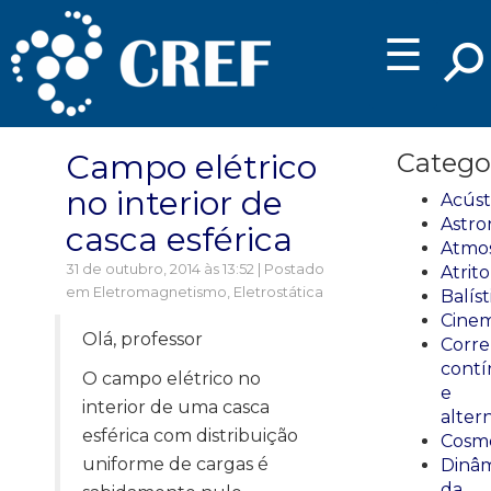
☰
Campo elétrico
Catego
no interior de
Acúst
Astro
casca esférica
Atmos
31 de outubro, 2014 às 13:52 | Postado
Atrito
em
Eletromagnetismo
,
Eletrostática
Balíst
Cinem
Olá, professor
Corre
cont
O campo elétrico no
e
interior de uma casca
alter
esférica com distribuição
Cosmo
uniforme de cargas é
Dinâm
da