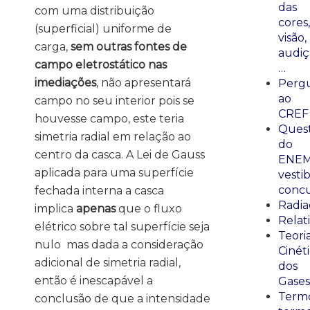
das
com uma distribuição
cores,
(superficial) uniforme de
visão,
carga,
sem outras fontes de
audiç
campo eletrostático nas
…
imediações
, não apresentará
Perg
ao
campo no seu interior pois se
CREF
houvesse campo, este teria
Ques
simetria radial em relação ao
do
centro da casca. A Lei de Gauss
ENEM
aplicada para uma superfície
vestib
concu
fechada interna a casca
Radia
implica
apenas
que o fluxo
Relat
elétrico sobre tal superfície seja
Teori
nulo mas dada a consideração
Cinét
adicional de simetria radial,
dos
então é inescapável a
Gases
Termo
conclusão de que a intensidade