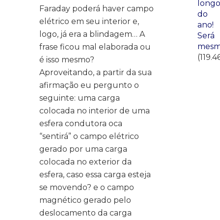
long
Faraday poderá haver campo
do
elétrico em seu interior e,
ano!
logo, já era a blindagem… A
Será
mesm
frase ficou mal elaborada ou
(119.4
é isso mesmo?
Aproveitando, a partir da sua
afirmação eu pergunto o
seguinte: uma carga
colocada no interior de uma
esfera condutora oca
“sentirá” o campo elétrico
gerado por uma carga
colocada no exterior da
esfera, caso essa carga esteja
se movendo? e o campo
magnético gerado pelo
deslocamento da carga