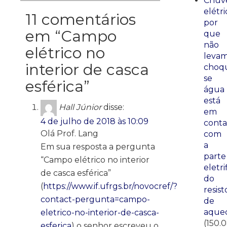
Chuve
elétri
11 comentários
por
em “
Campo
que
não
elétrico no
leva
interior de casca
choq
se
esférica
”
água
está
Hall Júnior
disse:
em
4 de julho de 2018 às 10:09
conta
Olá Prof. Lang
com
a
Em sua resposta a pergunta
parte
“Campo elétrico no interior
eletri
de casca esférica”
do
(
https://www.if.ufrgs.br/novocref/?
resist
contact-pergunta=campo-
de
aque
eletrico-no-interior-de-casca-
(150.
esferica
) o senhor escreveu o