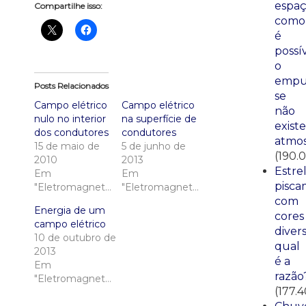
espaç
Compartilhe isso:
como
é
possí
o
empu
Posts Relacionados
se
Campo elétrico
Campo elétrico
não
nulo no interior
na superfície de
existe
dos condutores
condutores
atmos
15 de maio de
5 de junho de
(190.
2010
2013
Estre
Em
Em
pisca
"Eletromagnetismo"
"Eletromagnetismo"
com
Energia de um
cores
campo elétrico
divers
10 de outubro de
qual
2013
é a
Em
razão
"Eletromagnetismo"
(177.