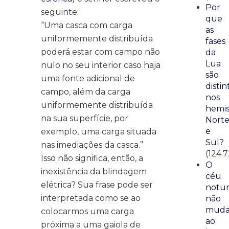
Por
seguinte:
que
“Uma casca com carga
as
uniformemente distribuída
fases
poderá estar com campo não
da
Lua
nulo no seu interior caso haja
são
uma fonte adicional de
distin
campo, além da carga
nos
uniformemente distribuída
hemis
na sua superfície, por
Nort
e
exemplo, uma carga situada
Sul?
nas imediações da casca.”
(124.
Isso não significa, então, a
O
inexistência da blindagem
céu
elétrica? Sua frase pode ser
notu
interpretada como se ao
não
mud
colocarmos uma carga
ao
próxima a uma gaiola de