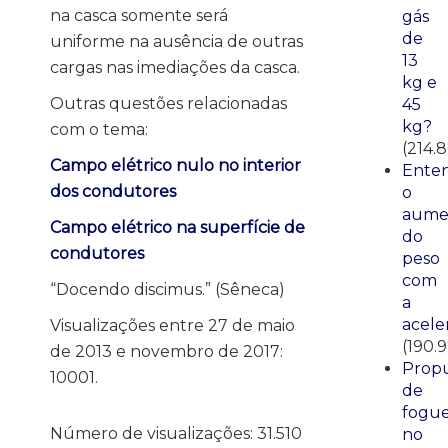
na casca somente será
gás
de
uniforme na ausência de outras
13
cargas nas imediações da casca.
kg e
Outras questões relacionadas
45
kg?
com o tema:
(214.
Campo elétrico nulo no interior
Ente
dos condutores
o
aume
Campo elétrico na superfície de
do
condutores
peso
com
“Docendo discimus.” (Sêneca)
a
acele
Visualizações entre 27 de maio
(190.
de 2013 e novembro de 2017:
Propu
10001.
de
fogue
Número de visualizações:
31.510
no