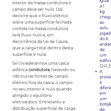
igual
interior da massa condutora o
a 1
campo deve ser nulo. Daí
kg
decorre que o fluxo elétrico
cheg
sobre uma superfície fechada
ao
solo,
contida na massa condutora
jogad
terá fluxo nulo e, em
do 6
decorrência da Lei de Gauss,
anda
que a carga total dentro desta
de
superfície é nula.
um
edific
Se considerarmos uma casca
(241.3
esférica
condutora
, havendo ou
A
não outras fontes de campo
press
é
elétrico fora da casca, o campo
difer
no seu interior é nulo quando
em
atingido o equilíbrio
um
eletrostático. Entretanto a
botij
distribuição superficial de carga
de