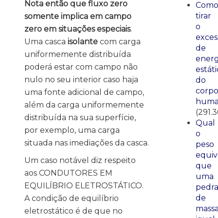
Nota então que fluxo zero
Com
tirar
somente implica em campo
o
zero em situações especiais
.
exces
Uma casca
isolante
com carga
de
uniformemente distribuída
energ
poderá estar com campo não
estáti
nulo no seu interior caso haja
do
corp
uma fonte adicional de campo,
huma
além da carga uniformemente
(291.
distribuída na sua superfície,
Qual
por exemplo, uma carga
o
situada nas imediações da casca.
peso
equiv
Um caso notável diz respeito
que
aos CONDUTORES EM
uma
EQUILÍBRIO ELETROSTÁTICO.
pedr
de
A condição de equilíbrio
mass
eletrostático é de que no