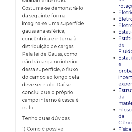
sabidamente nulo.
rotaç
Costuma-se demonstrá-lo
Eletr
da seguinte forma:
Elet
imagina-se uma superfície
Eletr
gaussiana esférica,
Estát
Estát
concêntrica e interna à
de
distribuição de cargas.
Fluid
Pela lei de Gauss, como
Estatí
não há carga no interior
e
dessa superfície, o fluxo
proba
do campo ao longo dela
incer
exper
deve ser nulo. Daí se
Estru
conclui que o próprio
da
campo interno à casca é
matér
nulo.
Filoso
da
Tenho duas dúvidas:
Ciênc
1) Como é possível
Física