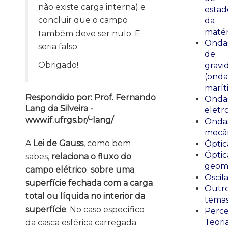
não existe carga interna) e
estad
concluir que o campo
da
matér
também deve ser nulo. E
Onda
seria falso.
de
Obrigado!
gravi
(onda
marít
Respondido por: Prof. Fernando
Onda
Lang da Silveira -
eletr
www.if.ufrgs.br/~lang/
Onda
mecân
A
Lei de Gauss
, como bem
Óptic
Óptic
sabes,
relaciona o fluxo do
geomé
campo elétrico sobre uma
Oscil
superfície fechada com a carga
Outr
total ou líquida no interior da
tema
superfície
. No caso específico
Perce
Teori
da casca esférica carregada