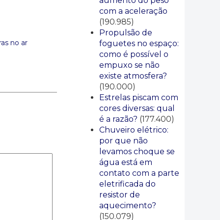
aumento do peso
com a aceleração
(190.985)
Propulsão de
as no ar
foguetes no espaço:
como é possível o
empuxo se não
existe atmosfera?
(190.000)
Estrelas piscam com
cores diversas: qual
é a razão?
(177.400)
Chuveiro elétrico:
por que não
levamos choque se
água está em
contato com a parte
eletrificada do
resistor de
aquecimento?
(150.079)