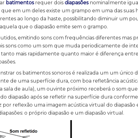
rar
batimentos
requer dois
diapasões
nominalmente iguai
 que em um deles existe um grampo em uma das suas h
rentes ao longo da haste, possibilitando diminuir um po
 aquela que o diapasão emite sem o grampo.
cutidos, emitindo sons com frequências diferentes mas 
dois sons como um som que muda periodicamente de inte
tanto mais rapidamente quanto maior é diferença entre
pasões.
strar os batimentos sonoros é realizada um um único d
te de uma superfície dura, com boa refletância acústic
 sala de aula), um ouvinte próximo receberá o som qu
do diapasão após se refletir na superfície dura conforme
uz por reflexão uma imagem acústica virtual do diapasão 
diapasões: o próprio diapasão e um diapasão virtual.