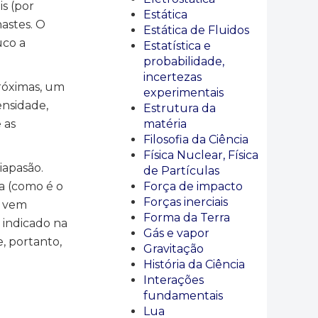
s (por
Estática
astes. O
Estática de Fluidos
uco a
Estatística e
probabilidade,
incertezas
próximas, um
experimentais
nsidade,
Estrutura da
 as
matéria
Filosofia da Ciência
Física Nuclear, Física
iapasão.
de Partículas
a (como é o
Força de impacto
Forças inerciais
e vem
Forma da Terra
 indicado na
Gás e vapor
e, portanto,
Gravitação
História da Ciência
Interações
fundamentais
Lua