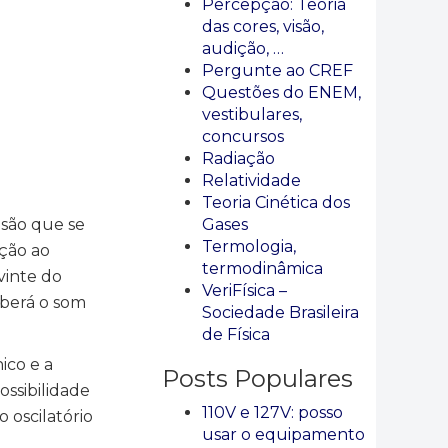
Percepção: Teoria
das cores, visão,
audição, …
Pergunte ao CREF
Questões do ENEM,
vestibulares,
concursos
Radiação
Relatividade
Teoria Cinética dos
Gases
asão que se
Termologia,
ção ao
termodinâmica
vinte do
VeriFísica –
eberá o som
Sociedade Brasileira
de Física
ico e a
Posts Populares
ossibilidade
110V e 127V: posso
 oscilatório
usar o equipamento