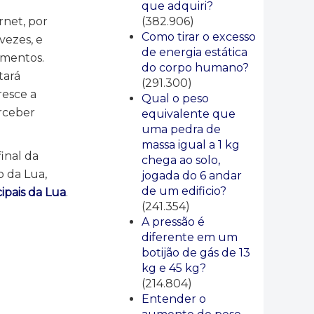
que adquiri?
(382.906)
rnet, por
Como tirar o excesso
vezes, e
de energia estática
imentos.
do corpo humano?
tará
(291.300)
resce a
Qual o peso
erceber
equivalente que
uma pedra de
massa igual a 1 kg
inal da
chega ao solo,
 da Lua,
jogada do 6 andar
de um edificio?
ipais da Lua
.
(241.354)
A pressão é
diferente em um
botijão de gás de 13
kg e 45 kg?
(214.804)
Entender o