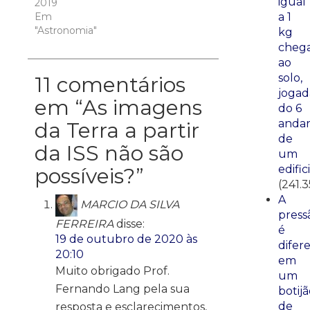
igual
2019
Em
a 1
"Astronomia"
kg
cheg
ao
solo,
11 comentários
jogad
em “
As imagens
do 6
anda
da Terra a partir
de
da ISS não são
um
edific
possíveis?
”
(241.3
A
MARCIO DA SILVA
press
FERREIRA
disse:
é
19 de outubro de 2020 às
difer
20:10
em
Muito obrigado Prof.
um
Fernando Lang pela sua
botij
de
resposta e esclarecimentos,