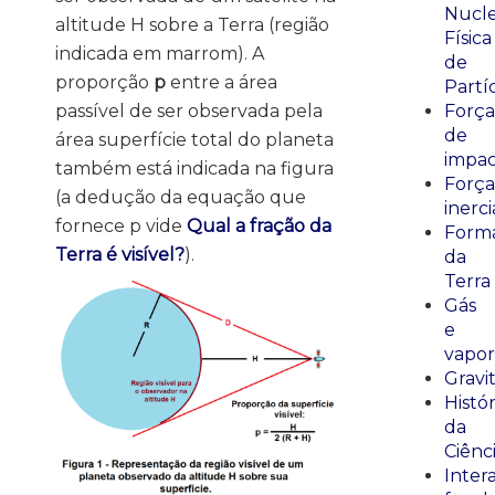
Nucle
altitude H sobre a Terra (região
Física
indicada em marrom). A
de
proporção
p
entre a área
Partí
passível de ser observada pela
Força
de
área superfície total do planeta
impa
também está indicada na figura
Força
(a dedução da equação que
inerci
fornece p vide
Qual a fração da
Form
Terra é visível?
).
da
Terra
Gás
e
vapor
Gravi
Histór
da
Ciênc
Inter