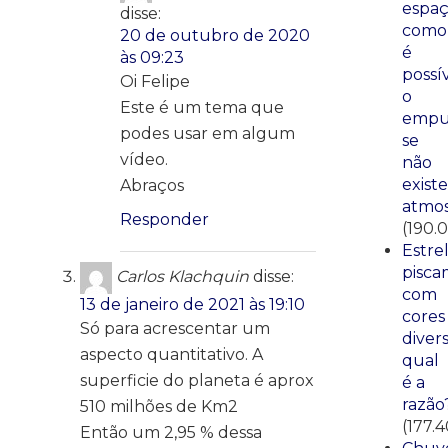
espaç
disse:
como
20 de outubro de 2020
é
às 09:23
possí
Oi Felipe
o
Este é um tema que
empu
podes usar em algum
se
vídeo.
não
existe
Abraços
atmos
Responder
(190.
Estre
pisca
Carlos Klachquin
disse:
com
13 de janeiro de 2021 às 19:10
cores
Só para acrescentar um
divers
aspecto quantitativo. A
qual
superficie do planeta é aprox
é a
razão
510 milhões de Km2
(177.
Então um 2,95 % dessa