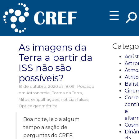
☰
As imagens da
Catego
Terra a partir da
Acúst
Astro
ISS não são
Atmos
possíveis?
Atrito
Balíst
19 de outubro, 2020 às 18:09 | Postado
Cinem
em
Astronomia
,
Forma da Terra
,
Corre
Mitos, empulhações, notícias falsas
,
cont
Óptica geométrica
e
alter
Boa noite, leio a algum
Cosmo
tempo a seção de
Dinâm
perguntas do CREF.
da