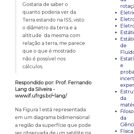
Gostaria de saber o
rotaç
quanto poderia ver da
Eletr
Elet
Terra estando na ISS, visto
Eletr
o diâmetro da terra e a
Estát
altitude da mesma com
Estát
relação a terra, me parece
de
que o que é mostrado
Fluid
não é possível nos
Estatí
e
cálculos.
proba
incer
Respondido por: Prof. Fernando
exper
Lang da Silveira -
Estru
www.if.ufrgs.br/~lang/
da
matér
Na Figura 1 está representada
Filoso
em um diagrama bidimensional
da
Ciênc
a região da superfície que pode
Física
ser observada de um satélite na