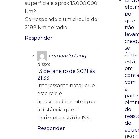
Chuve
superficie é aprox 15.000.000
elétri
Km2. .
por
Corresponde a um circulo de
que
2188 Km de radio.
não
leva
Responder
choq
se
água
Fernando Lang
está
disse:
em
13 de janeiro de 2021 às
conta
21:33
com
Interessante notar que
a
este raio é
parte
aproximadamente igual
eletri
do
à distância que o
resist
horizonte está da ISS.
de
Responder
aque
(150.