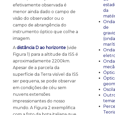
estad
efetivamente observada é
da
menor ainda dado o campo de
matér
visão do observador ou o
Onda
campo de abrangência do
de
instrumento óptico que colhe a
gravi
imagem.
(onda
marít
A
distância D ao horizonte
(vide
Onda
Figura 1) para a altitude da ISS é
eletr
aproximadamente 2200km.
Onda
mecân
Apesar de a parcela da
Óptic
superfície da Terra visível da ISS
Óptic
ser pequena, se pode observar
geomé
em condições de céu sem
Oscil
nuvens extensões
Outr
tema
impressionantes do nosso
Perce
mundo. A Figura 2 exemplifica
Teori
com a foto da bota italiana que,