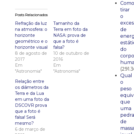
Com
tirar
Posts Relacionados
o
exces
Refração da luz
Tamanho da
na atmosfera: o
Terra em foto da
de
horizonte
NASA: prova de
energ
geométrico e o
que a foto é
estáti
horizonte visual
falsa?
do
8 de agosto de
10 de outubro de
corp
2017
2016
huma
Em
Em
(291.
"Astronomia"
"Astronomia"
Qual
Relação entre
o
os diâmetros da
peso
Terra e da Lua
equiv
em uma foto da
que
DSCOVR prova
uma
que a foto é
pedr
falsa! Será
de
mesmo?
mass
6 de março de