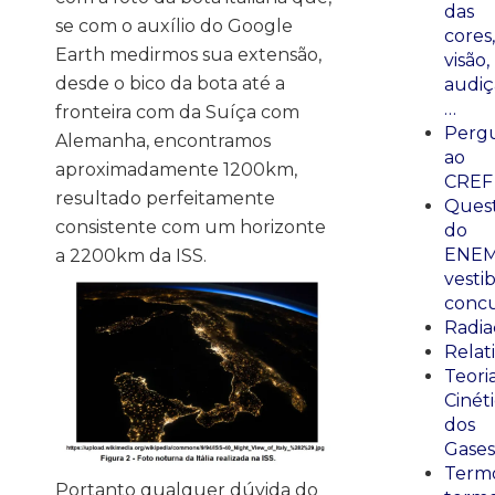
das
se com o auxílio do Google
cores,
Earth medirmos sua extensão,
visão,
desde o bico da bota até a
audiç
…
fronteira com da Suíça com
Perg
Alemanha, encontramos
ao
aproximadamente 1200km,
CREF
resultado perfeitamente
Ques
consistente com um horizonte
do
ENEM
a 2200km da ISS.
vestib
concu
Radia
Relat
Teori
Cinét
dos
Gases
Termo
Portanto qualquer dúvida do