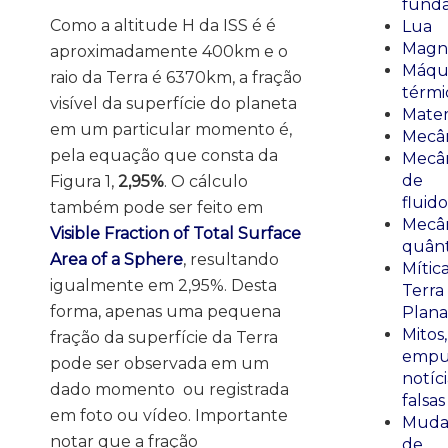
fund
Como a altitude H da ISS é é
Lua
Magn
aproximadamente 400km e o
Máqu
raio da Terra é 6370km, a fração
térmi
visível da superfície do planeta
Mate
em um particular momento é,
Mecâ
pela equação que consta da
Mecâ
de
Figura 1,
2,95%
. O cálculo
fluido
também pode ser feito em
Mecâ
Visible Fraction of Total Surface
quânt
Area of a Sphere
, resultando
Mític
igualmente em 2,95%. Desta
Terra
forma, apenas uma pequena
Plana
Mitos,
fração da superfície da Terra
empu
pode ser observada em um
notíci
dado momento ou registrada
falsas
em foto ou vídeo. Importante
Muda
notar que a fração
de