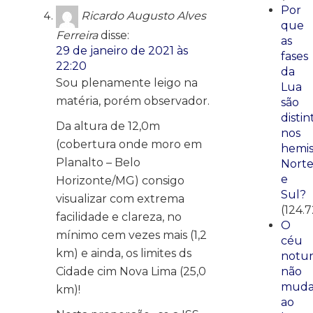
Por
Ricardo Augusto Alves
que
Ferreira
disse:
as
29 de janeiro de 2021 às
fases
22:20
da
Sou plenamente leigo na
Lua
matéria, porém observador.
são
distin
Da altura de 12,0m
nos
(cobertura onde moro em
hemis
Planalto – Belo
Nort
e
Horizonte/MG) consigo
Sul?
visualizar com extrema
(124.
facilidade e clareza, no
O
mínimo cem vezes mais (1,2
céu
km) e ainda, os limites ds
notu
Cidade cim Nova Lima (25,0
não
mud
km)!
ao