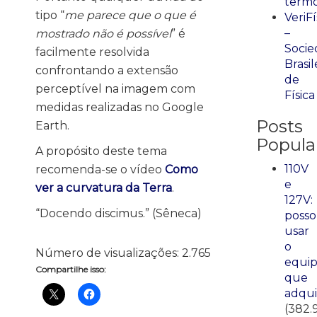
term
tipo “
me parece que o que é
VeriFí
–
mostrado não é possível
” é
Socie
facilmente resolvida
Brasil
confrontando a extensão
de
perceptível na imagem com
Física
medidas realizadas no Google
Posts
Earth.
Popula
A propósito deste tema
110V
recomenda-se o vídeo
Como
e
ver a curvatura da Terra
.
127V:
“Docendo discimus.” (Sêneca)
posso
usar
o
Número de visualizações:
2.765
equi
Compartilhe isso:
que
adqui
(382.