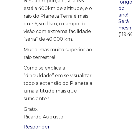
Nesta proporção , se a ISS
long
está a 400km de altitude, e o
do
ano!
raio do Planeta Terra é mais
Será
que 6,3mil km, o campo de
mesm
visão com extrema facilidade
(119.4
“seria” de 40.000 km.
Muito, mas muito superior ao
raio terrestre!
Como se explica a
“dificuldade” em se visualizar
todo a extensão do Planeta a
uma altitude mais que
suficiente?
Grato.
Ricardo Augusto
Responder