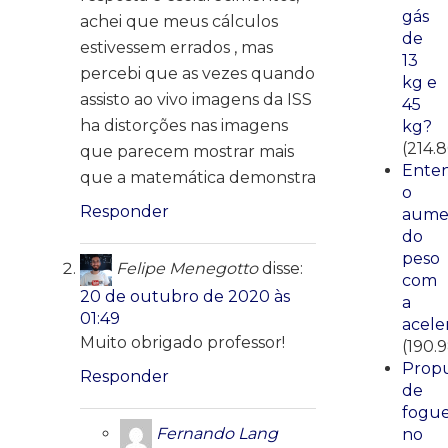
gás
achei que meus cálculos
de
estivessem errados , mas
13
percebi que as vezes quando
kg e
assisto ao vivo imagens da ISS
45
ha distorções nas imagens
kg?
(214.
que parecem mostrar mais
Ente
que a matemática demonstra
o
Responder
aume
do
peso
Felipe Menegotto
disse:
com
20 de outubro de 2020 às
a
01:49
acele
Muito obrigado professor!
(190.
Propu
Responder
de
fogue
Fernando Lang
no