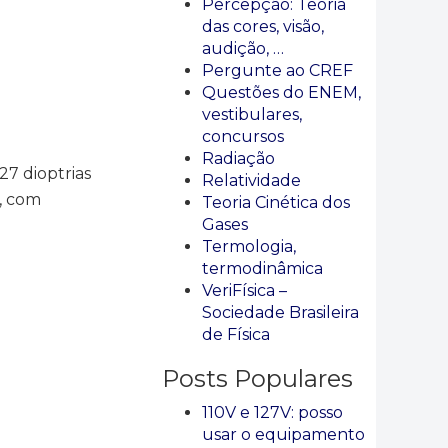
Percepção: Teoria
das cores, visão,
audição, …
Pergunte ao CREF
Questões do ENEM,
vestibulares,
concursos
Radiação
27 dioptrias
Relatividade
, com
Teoria Cinética dos
Gases
Termologia,
termodinâmica
VeriFísica –
Sociedade Brasileira
de Física
Posts Populares
110V e 127V: posso
usar o equipamento