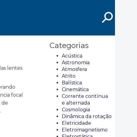
⚲
Categorias
Acústica
Astronomia
das lentes
Atmosfera
Atrito
Balística
derando
Cinemática
ncia focal
Corrente contínua
o de
e alternada
Cosmologia
.
Dinâmica da rotação
Eletricidade
Eletromagnetismo
Eletrostática