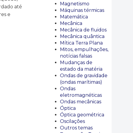
Magnetismo
ardado até
Máquinas térmicas
res e
Matemática
Mecânica
Mecânica de fluidos
Mecânica quântica
Mítica Terra Plana
Mitos, empulhações,
notícias falsas
Mudanças de
estado da matéria
Ondas de gravidade
(ondas marítimas)
Ondas
eletromagnéticas
Ondas mecânicas
Óptica
Óptica geométrica
Oscilações
Outros temas