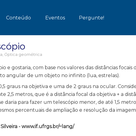
Conteúdo
Eventos
Pergunte!
scópio
ia
,
Óptica geométrica
 e gostaria, com base nos valores das distâncias focais 
o angular de um objeto no infinito (lua, estrelas).
,5 graus na objetiva e uma de 2 graus na ocular. Consi
2,5 metros, que é a distância focal da objetiva + a distâ
e daria para fazer um telescópio menor, de até 1,5 metr
esmos percentuais de ampliação e resolução da imagem
lveira - www.if.ufrgs.br/~lang/