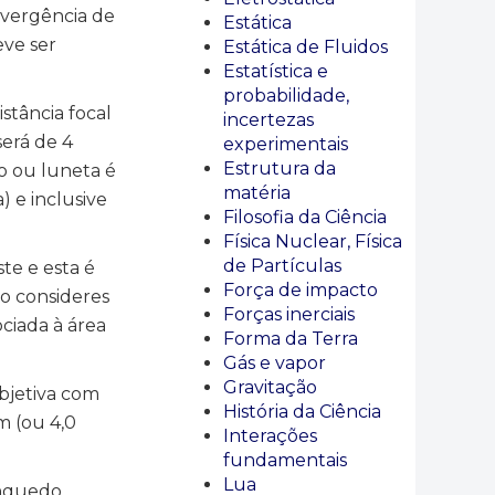
 vergência de
Estática
eve ser
Estática de Fluidos
Estatística e
probabilidade,
stância focal
incertezas
será de 4
experimentais
Estrutura da
o ou luneta é
matéria
) e inclusive
Filosofia da Ciência
Física Nuclear, Física
de Partículas
te e esta é
Força de impacto
so consideres
Forças inerciais
ociada à área
Forma da Terra
Gás e vapor
Gravitação
bjetiva com
História da Ciência
m (ou 4,0
Interações
fundamentais
Lua
inquedo,