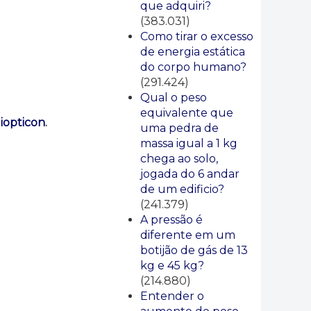
que adquiri?
(383.031)
Como tirar o excesso
de energia estática
do corpo humano?
(291.424)
Qual o peso
equivalente que
iopticon
.
uma pedra de
massa igual a 1 kg
chega ao solo,
jogada do 6 andar
de um edificio?
(241.379)
A pressão é
diferente em um
botijão de gás de 13
kg e 45 kg?
(214.880)
Entender o