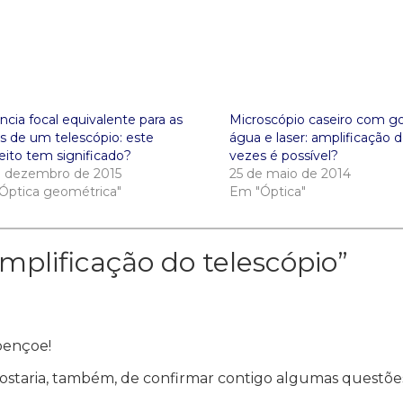
ncia focal equivalente para as
Microscópio caseiro com g
es de um telescópio: este
água e laser: amplificação 
eito tem significado?
vezes é possível?
e dezembro de 2015
25 de maio de 2014
Óptica geométrica"
Em "Óptica"
mplificação do telescópio
”
bençoe!
staria, também, de confirmar contigo algumas questões