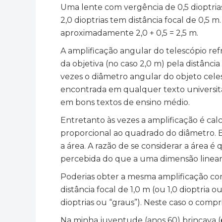
Uma lente com vergência de 0,5 dioptrias
2,0 dioptrias tem distância focal de 0,5
aproximadamente 2,0 + 0,5 = 2,5 m.
A amplificação angular do telescópio refr
da objetiva (no caso 2,0 m) pela distância
vezes o diâmetro angular do objeto cele
encontrada em qualquer texto universitár
em bons textos de ensino médio.
Entretanto às vezes a amplificação é cal
proporcional ao quadrado do diâmetro. E
a área. A razão de se considerar a área é
percebida do que a uma dimensão linear
Poderias obter a mesma amplificação co
distância focal de 1,0 m (ou 1,0 dioptria
dioptrias ou “graus”). Neste caso o comp
Na minha juventude (anos 60) brincava (