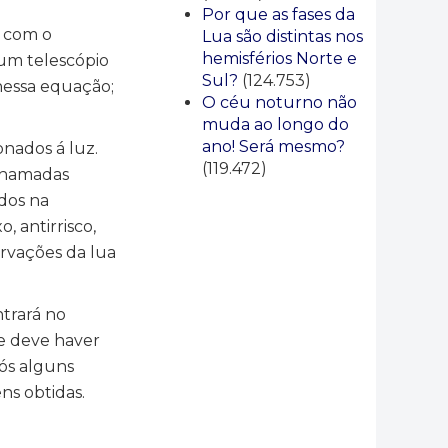
Por que as fases da
e com o
Lua são distintas nos
hemisférios Norte e
 um telescópio
Sul?
(124.753)
 nessa equação;
O céu noturno não
muda ao longo do
ano! Será mesmo?
nados á luz.
(119.472)
 chamadas
dos na
, antirrisco,
ervações da lua
ntrará no
ue deve haver
pós alguns
ns obtidas.