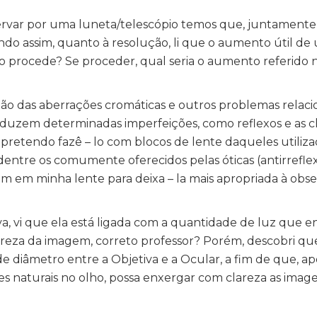
servar por uma luneta/telescópio temos que, juntament
do assim, quanto à resolução, li que o aumento útil de
sso procede? Se proceder, qual seria o aumento referido
ão das aberrações cromáticas e outros problemas relacio
 reduzem determinadas imperfeições, como reflexos e as
pretendo fazê – lo com blocos de lente daqueles utiliza
dentre os comumente oferecidos pelas óticas (antirreflexo
rem em minha lente para deixa – la mais apropriada à obs
a, vi que ela está ligada com a quantidade de luz que e
clareza da imagem, correto professor? Porém, descobri q
de diâmetro entre a Objetiva e a Ocular, a fim de que, a
es naturais no olho, possa enxergar com clareza as image