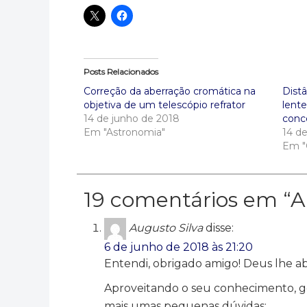
Posts Relacionados
Correção da aberração cromática na
Distâ
objetiva de um telescópio refrator
lent
14 de junho de 2018
conc
Em "Astronomia"
14 d
Em "
19 comentários em “
A
Augusto Silva
disse:
6 de junho de 2018 às 21:20
Entendi, obrigado amigo! Deus lhe a
Aproveitando o seu conhecimento, go
mais umas pequenas dúvidas: