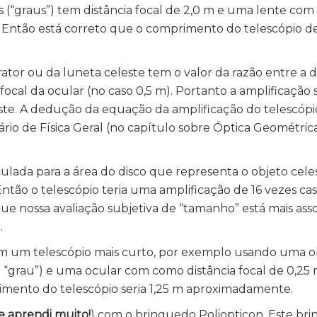
 (“graus”) tem distância focal de 2,0 m e uma lente com
 m. Então está correto que o comprimento do telescópio d
ator ou da luneta celeste tem o valor da razão entre a di
 focal da ocular (no caso 0,5 m). Portanto a amplificação 
ste. A dedução da equação da amplificação do telescópi
io de Física Geral (no capítulo sobre Óptica Geométrica
culada para a área do disco que representa o objeto celes
ntão o telescópio teria uma amplificação de 16 vezes ca
 que nossa avaliação subjetiva de “tamanho” está mais ass
.
m um telescópio mais curto, por exemplo usando uma o
 ou “grau”) e uma ocular com como distância focal de 0,25 
rimento do telescópio seria 1,25 m aproximadamente.
e aprendi muito!
) com o brinquedo Poliopticon. Este br