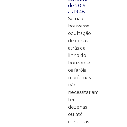
de 2019
às 19:48
Se não
houvesse
ocultação
de coisas
atrás da
linha do
horizonte
os faróis
marítimos
não
necessitariam
ter
dezenas
ou até
centenas