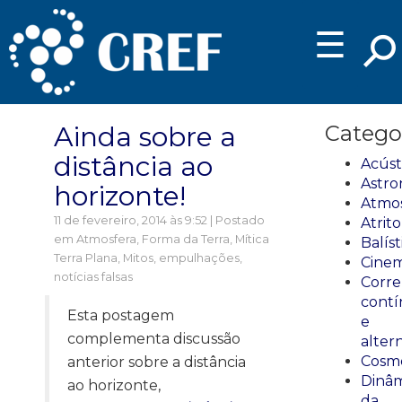
☰
Ainda sobre a
Catego
distância ao
Acúst
Astro
horizonte!
Atmos
11 de fevereiro, 2014 às 9:52 | Postado
Atrito
em
Atmosfera
,
Forma da Terra
,
Mítica
Balíst
Terra Plana
,
Mitos, empulhações,
Cinem
notícias falsas
Corre
cont
Esta postagem
e
complementa discussão
alter
Cosmo
anterior sobre a distância
Dinâm
ao horizonte,
da