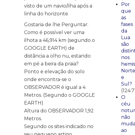
Por
visto de um navio/ilha após a
que
linha do horizonte
as
fases
Gostaria de lhe Perguntar:
da
Como é possível ver uma
Lua
ilhota a 46,914 km (segundo o
são
GOOGLE EARTH) de
distin
distância a olho nu, estando
nos
em pé a beira da praia?
hemis
Nort
Ponto e elevação do solo
e
onde encontra-se o
Sul?
OBSERVADOR é igual a 4
(124.7
Metros. (Segundo o GOOGLE
O
EARTH)
céu
notu
Altura do OBSERVADOR 1,92
não
Metros.
mud
Segundo os sites indicado no
ao
seu pequeno artigo.