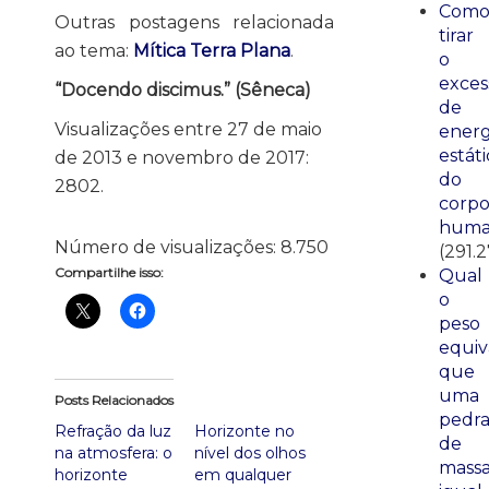
Com
Outras postagens relacionada
tirar
ao tema:
Mítica Terra Plana
.
o
exces
“Docendo discimus.” (Sêneca)
de
Visualizações entre 27 de maio
energ
estáti
de 2013 e novembro de 2017:
do
2802.
corp
huma
Número de visualizações:
8.750
(291.2
Compartilhe isso:
Qual
o
peso
equiv
que
uma
Posts Relacionados
pedr
Refração da luz
Horizonte no
de
na atmosfera: o
nível dos olhos
mass
horizonte
em qualquer