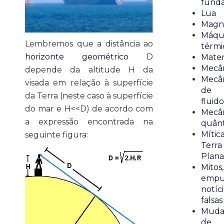
fund
Lua
Magn
Máqu
Lembremos que a distância ao
térmi
horizonte geométrico
D
Mate
Mecâ
depende da altitude H da
Mecâ
visada em relação à superfície
de
da Terra (neste caso à superfície
fluido
do mar e H<<D) de acordo com
Mecâ
a expressão encontrada na
quânt
Mític
seguinte figura:
Terra
Plana
Mitos,
empu
notíci
falsas
Muda
de