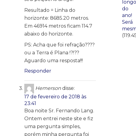
long
do
Resultado = Linha do
ano!
horizonte: 8685.20 metros.
Será
Em 46914 metros ficam 114.7
mesm
abaixo do horizonte.
(119.4
PS: Acha que foi refração????
ou a Terra é Plana !?!??
Aguardo uma resposta!!!
Responder
Hemerson
disse:
17 de fevereiro de 2018 às
23:41
Boa noite Sr. Fernando Lang.
Ontem entrei neste site e fiz
uma pergunta simples,
porém minha pergunta foi