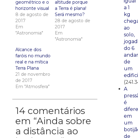
igual
geométrico e o
altitude porque
a 1
horizonte visual
a Terra é plana!
kg
8 de agosto de
Será mesmo?
2017
28 de agosto de
cheg
Em
2017
ao
"Astronomia"
Em
solo,
"Astronomia"
jogad
do 6
Alcance dos
anda
faróis no mundo
de
real e na mítica
Terra Plana
um
21 de novembro
edific
de 2017
(241.3
Em "Atmosfera"
A
press
é
14 comentários
difer
em
em “
Ainda sobre
um
a distância ao
botij
de