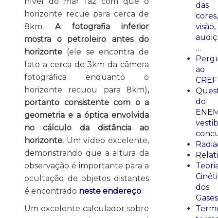
nível do mar faz com que o
das
horizonte recue para cerca de
cores,
8km.
A fotografia inferior
visão,
audiç
mostra o petroleiro antes do
…
horizonte
(ele se encontra de
Perg
fato a cerca de 3km da câmera
ao
fotográfica enquanto o
CREF
horizonte recuou para 8km)
,
Ques
do
portanto consistente com o a
ENEM
geometria e a óptica envolvida
vestib
no cálculo da distância ao
concu
horizonte.
Um vídeo excelente,
Radia
demonstrando que a altura da
Relat
observação é importante para a
Teori
Cinét
ocultação de objetos distantes
dos
é encontrado
neste endereço
.
Gases
Um excelente calculador sobre
Termo