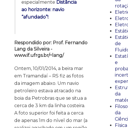
especialmente
Distância
rotaç
ao horizonte: navio
Eletr
“afundado”!
.
Elet
Eletr
Estát
Estát
Respondido por: Prof. Fernando
de
Lang da Silveira -
Fluid
www.if.ufrgs.br/~lang/
Estatí
e
Ontem, 10/01/2014, a beira mar
proba
incer
em Tramandaí – RS fiz as fotos
exper
da imagem abaixo. Um navio
Estru
petroleiro estava atracado na
da
boia da Petrobras que se situa a
matér
cerca de 3 km da linha costeira.
Filoso
da
A foto superior foi feita a cerca
Ciênc
de apenas 1m do nível do mar (a
Física
realizei agachado em um região