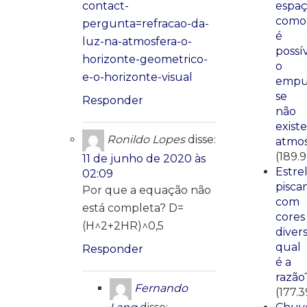
contact-
espaç
como
pergunta=refracao-da-
é
luz-na-atmosfera-o-
possí
horizonte-geometrico-
o
e-o-horizonte-visual
empu
se
Responder
não
existe
Ronildo Lopes
disse:
atmos
(189.
11 de junho de 2020 às
Estre
02:09
pisca
Por que a equação não
com
está completa? D=
cores
(H^2+2HR)^0,5
divers
qual
Responder
é a
razão
Fernando
(177.3