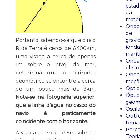
estad
da
matér
Onda
de
Portanto, sabendo-se que o raio
gravi
(onda
R da Terra é cerca de 6.400km,
marít
uma visada a cerca de apenas
Onda
1m sobre o nível do mar,
eletr
determina que o horizonte
Onda
geométrico se encontre a cerca
mecân
Óptic
de um pouco mais de 3km.
Óptic
Nota-se na fotografia superior
geomé
que a linha d’água no casco do
Oscil
navio é praticamente
Outr
coincidente com o horizonte.
tema
Perce
A visada a cerca de 5m sobre o
Teori