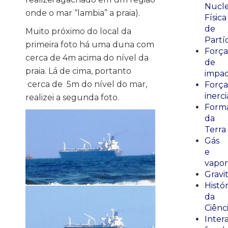
Nucle
onde o mar “lambia” a praia).
Física
de
Muito próximo do local da
Partí
primeira foto há uma duna com
Força
cerca de 4m acima do nível da
de
praia. Lá de cima, portanto
impa
cerca de 5m do nível do mar,
Força
inerci
realizei a segunda foto.
Form
da
Terra
Gás
e
vapor
Gravi
Histór
da
Ciênc
Inter