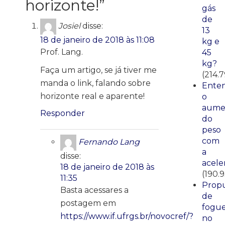
horizonte!
”
gás
de
Josiel
disse:
13
18 de janeiro de 2018 às 11:08
kg e
Prof. Lang.
45
kg?
Faça um artigo, se já tiver me
(214.
manda o link, falando sobre
Ente
horizonte real e aparente!
o
aume
Responder
do
peso
com
Fernando Lang
a
disse:
acele
18 de janeiro de 2018 às
(190.
11:35
Propu
Basta acessares a
de
postagem em
fogue
https://www.if.ufrgs.br/novocref/?
no