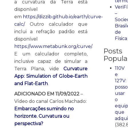
term
a curvatura da Terra está
VeriFí
disponível
–
em
https://dizzib.github.io/earth/curve-
Socie
calc/
. Outro calculador que
Brasil
inclui a refração padrão está
de
Física
disponível
https://www.metabunk.org/curve/
.
Posts
E um calculador completo,
Popula
inclusive capaz de simular a
110V
Terra Plana, vide
Curvature
e
App: Simulation of Globe-Earth
127V:
and Flat-Earth
.
posso
usar
ADICIONADO EM 11/09/2022
–
o
Vídeo do canal Carlos Machado:
equi
Embarcações sumindo no
que
horizonte. Curvatura ou
adqui
perspectiva?
(382.