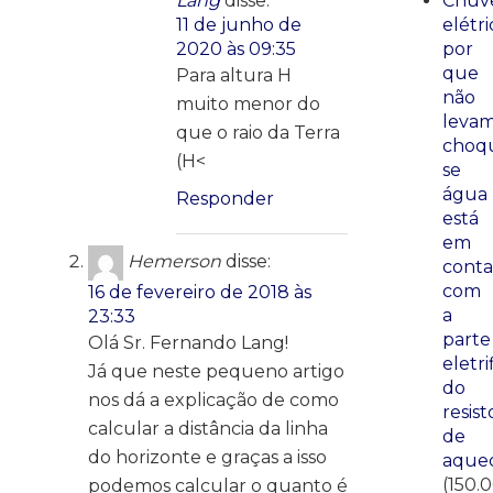
Lang
disse:
Chuve
11 de junho de
elétri
2020 às 09:35
por
que
Para altura H
não
muito menor do
leva
que o raio da Terra
choq
(H<
se
água
Responder
está
em
Hemerson
disse:
conta
com
16 de fevereiro de 2018 às
a
23:33
parte
Olá Sr. Fernando Lang!
eletri
Já que neste pequeno artigo
do
nos dá a explicação de como
resist
calcular a distância da linha
de
do horizonte e graças a isso
aque
(150.
podemos calcular o quanto é