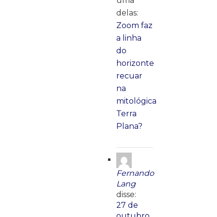
uma
delas:
Zoom faz
a linha
do
horizonte
recuar
na
mitológica
Terra
Plana?
Fernando
Lang
disse:
27 de
outubro