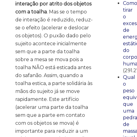
Com
interação por atrito dos objetos
tirar
com a toalha
. Mas se o tempo
o
de interação é reduzido, reduz-
exces
se o efeito (acelerar e deslocar
de
os objetos). O puxão dado pelo
energ
sujeito acontece inicialmente
estáti
do
sem que a parte da toalha
corp
sobre a mesa se mova pois a
huma
toalha NÃO está esticada antes
(291.
do safanão. Assim, quando a
Qual
toalha estica, a parte solidária às
o
peso
mãos do sujeito já se move
equiv
rapidamente. Este artifício
que
(acelerar uma parte da toalha
uma
sem que a parte em contato
pedr
com os objetos se mova) é
de
importante para reduzir a um
mass