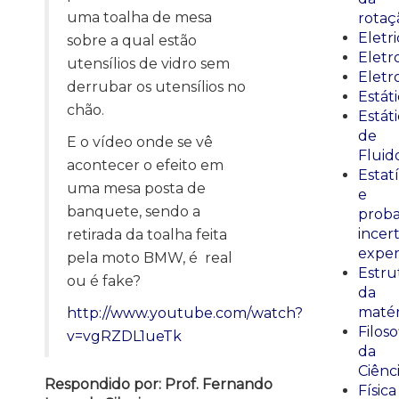
uma toalha de mesa
rotaç
Eletr
sobre a qual estão
Elet
utensílios de vidro sem
Eletr
derrubar os utensílios no
Estát
chão.
Estát
de
E o vídeo onde se vê
Fluid
acontecer o efeito em
Estatí
uma mesa posta de
e
banquete, sendo a
proba
incer
retirada da toalha feita
exper
pela moto BMW, é real
Estru
ou é fake?
da
matér
http://www.youtube.com/watch?
Filoso
v=vgRZDL1ueTk
da
Ciênc
Respondido por: Prof. Fernando
Física