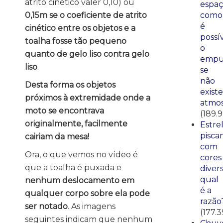
atrito cinético valer 0,10) ou
espaç
0,15m se o coeficiente de atrito
como
é
cinético entre os objetos e a
possí
toalha fosse tão pequeno
o
quanto de gelo liso contra gelo
empu
liso
.
se
não
Desta forma os objetos
existe
próximos à extremidade onde a
atmos
moto se encontrava
(189.
originalmente, facilmente
Estre
pisca
cairiam da mesa!
com
Ora, o que vemos no vídeo é
cores
que a toalha é puxada e
divers
qual
nenhum deslocamento em
é a
qualquer corpo sobre ela pode
razão
ser notado
. As imagens
(177.3
seguintes indicam que nenhum