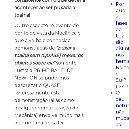
consistente com o que deveria
Por
acontecer ao ser puxada a
que
toalha!
as
fases
Outro aspecto relevante do
da
ponto de vista da Mecânica é
Lua
que a velha e conhecida
são
demonstração de
“puxar a
distin
nos
toalha sem (QUASE) mexer os
hemis
objetos sobre ela”
somente
Nort
ilustra a PRIMEIRA LEI DE
e
NEWTON se pudermos
Sul?
desprezar o QUASE.
(124.7
O
Rigorosamente esta
céu
demonstração (aliás como
notu
qualquer demonstração de
não
Mecânica) envolve muito mais
mud
do que uma única lei.
ao