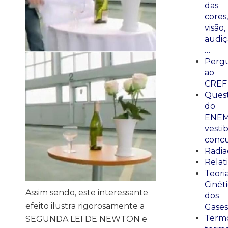
das
cores,
visão,
audiç
…
Perg
ao
CREF
Ques
do
ENEM
vestib
concu
Radia
Relat
Teori
Cinét
Assim sendo, este interessante
dos
efeito ilustra rigorosamente a
Gases
Termo
SEGUNDA LEI DE NEWTON e