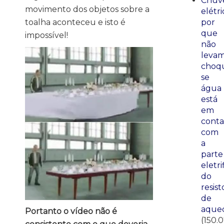
Chuve
movimento dos objetos sobre a
elétri
toalha aconteceu e isto é
por
que
impossível!
não
leva
choq
se
água
está
em
conta
com
a
parte
eletri
do
resist
de
aque
Portanto o vídeo não é
(150.