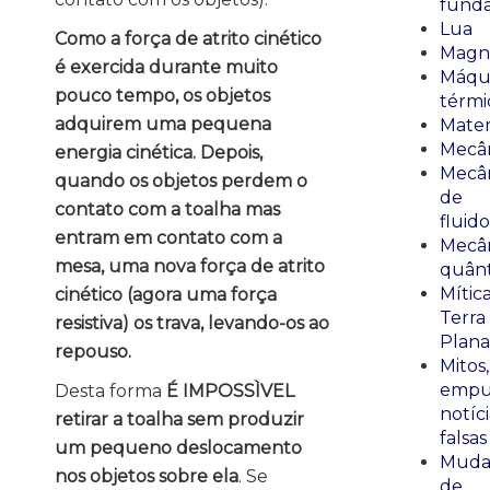
fund
Lua
Como a força de atrito cinético
Magn
é exercida durante muito
Máqu
pouco tempo, os objetos
térmi
adquirem uma pequena
Mate
Mecâ
energia cinética. Depois,
Mecâ
quando os objetos perdem o
de
contato com a toalha mas
fluido
entram em contato com a
Mecâ
mesa, uma nova força de atrito
quânt
Mític
cinético (agora uma força
Terra
resistiva) os trava, levando-os ao
Plana
repouso.
Mitos,
empu
Desta forma
É IMPOSSÌVEL
notíci
retirar a toalha sem produzir
falsas
um pequeno deslocamento
Muda
nos objetos sobre ela
. Se
de