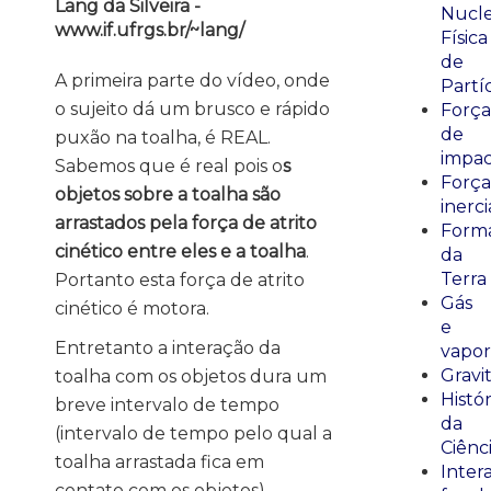
Lang da Silveira -
Nucle
www.if.ufrgs.br/~lang/
Física
de
A primeira parte do vídeo, onde
Partí
o sujeito dá um brusco e rápido
Força
de
puxão na toalha, é REAL.
impa
Sabemos que é real pois o
s
Força
objetos sobre a toalha são
inerci
arrastados pela força de atrito
Form
cinético entre eles e a toalha
.
da
Terra
Portanto esta força de atrito
Gás
cinético é motora.
e
Entretanto a interação da
vapor
Gravi
toalha com os objetos dura um
Histór
breve intervalo de tempo
da
(intervalo de tempo pelo qual a
Ciênc
toalha arrastada fica em
Inter
contato com os objetos).