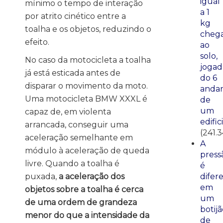
igual
mínimo o tempo de interação
a 1
por atrito cinético entre a
kg
toalha e os objetos, reduzindo o
cheg
efeito.
ao
solo,
No caso da motocicleta a toalha
jogad
já está esticada antes de
do 6
disparar o movimento da moto.
anda
Uma motocicleta BMW XXXL é
de
um
capaz de, em violenta
edific
arrancada, conseguir uma
(241.
aceleração semelhante em
A
módulo à aceleração de queda
press
livre. Quando a toalha é
é
puxada,
a aceleração dos
difer
em
objetos sobre a toalha é cerca
um
de uma ordem de grandeza
botij
menor do que a intensidade da
de