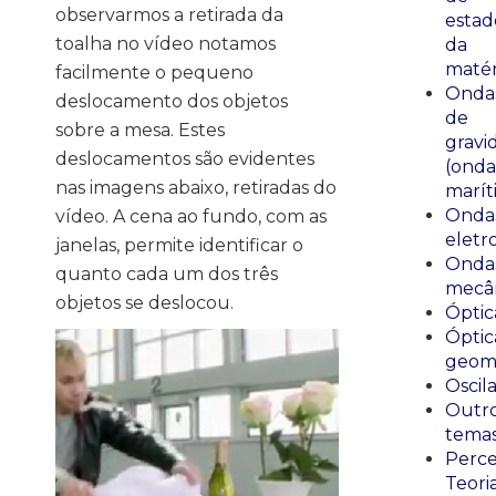
observarmos a retirada da
estad
toalha no vídeo notamos
da
matér
facilmente o pequeno
Onda
deslocamento dos objetos
de
sobre a mesa. Estes
gravi
deslocamentos são evidentes
(onda
nas imagens abaixo, retiradas do
marít
Onda
vídeo. A cena ao fundo, com as
eletr
janelas, permite identificar o
Onda
quanto cada um dos três
mecân
objetos se deslocou.
Óptic
Óptic
geomé
Oscil
Outr
tema
Perce
Teori