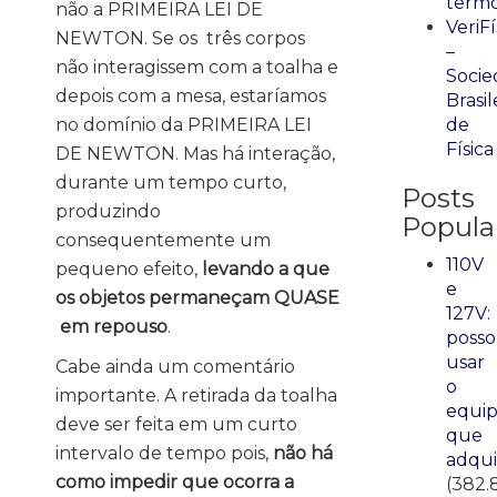
term
não a PRIMEIRA LEI DE
VeriFí
NEWTON. Se os três corpos
–
não interagissem com a toalha e
Socie
depois com a mesa, estaríamos
Brasil
no domínio da PRIMEIRA LEI
de
Física
DE NEWTON. Mas há interação,
durante um tempo curto,
Posts
produzindo
Popula
consequentemente um
110V
pequeno efeito,
levando a que
e
os objetos permaneçam QUASE
127V:
em repouso
.
posso
usar
Cabe ainda um comentário
o
importante. A retirada da toalha
equi
deve ser feita em um curto
que
intervalo de tempo pois,
não há
adqui
como impedir que ocorra a
(382.