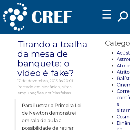
☰
Tirando a toalha
Catego
da mesa de
Acúst
Astro
banquete: o
Atmos
vídeo é fake?
Atrito
Balíst
17 de dezembro, 2013 às 20:01 |
Cinem
Postado em
Mecânica
,
Mitos,
Corre
empulhações, notícias falsas
cont
e
Para ilustrar a Primeira Lei
alter
de Newton demonstrei
Cosmo
em sala de aula a
Dinâm
possibilidade de retirar
da