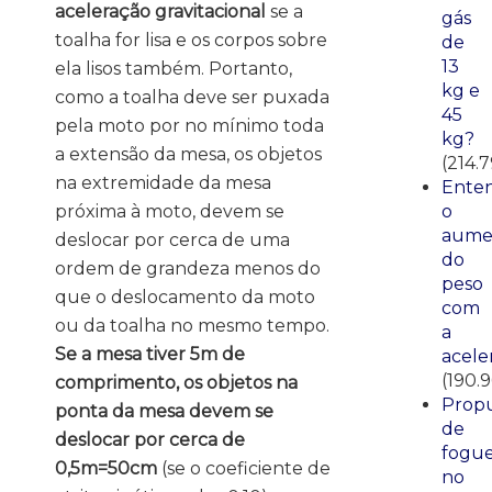
aceleração gravitacional
se a
gás
toalha for lisa e os corpos sobre
de
13
ela lisos também. Portanto,
kg e
como a toalha deve ser puxada
45
pela moto por no mínimo toda
kg?
a extensão da mesa, os objetos
(214.
na extremidade da mesa
Ente
próxima à moto, devem se
o
aume
deslocar por cerca de uma
do
ordem de grandeza menos do
peso
que o deslocamento da moto
com
ou da toalha no mesmo tempo.
a
Se a mesa tiver 5m de
acele
(190.
comprimento, os objetos na
Propu
ponta da mesa devem se
de
deslocar por cerca de
fogue
0,5m=50cm
(se o coeficiente de
no