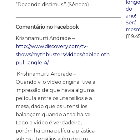
long
“Docendo discimus.” (Sêneca)
do
ano!
__________________________________________
Será
Comentário no Facebook
mesm
(119.4
Krishnamurti Andrade –
http://www.discovery.com/tv-
shows/mythbusters/videos/tablecloth-
pull-angle-4/
Krishnamurti Andrade –
Quando vi o vídeo original tive a
impressão de que havia alguma
película entre os utensílios e a
mesa, dado que os utensílios
balançam quando a toalha sai.
Logo o vídeo é verdadeiro,
porém há uma película plástica
sob os utensílios além de um