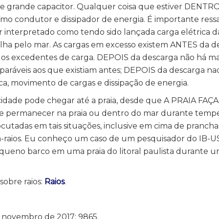
se grande capacitor. Qualquer coisa que estiver DENTRO
como condutor e dissipador de energia. É importante ress
r interpretado como tendo sido lançada carga elétrica
alha pelo mar. As cargas em excesso existem ANTES da d
os excedentes de carga. DEPOIS da descarga não há ma
paráveis aos que existiam antes; DEPOIS da descarga na
a, movimento de cargas e dissipação de energia.
icidade pode chegar até a praia, desde que A PRAIA FA
ade permanecer na praia ou dentro do mar durante temp
ocutadas em tais situações, inclusive em cima de prancha
-raios. Eu conheço um caso de um pesquisador do IB-US
ueno barco em uma praia do litoral paulista durante 
obre raios:
Raios
.
e novembro de 2017: 9865.