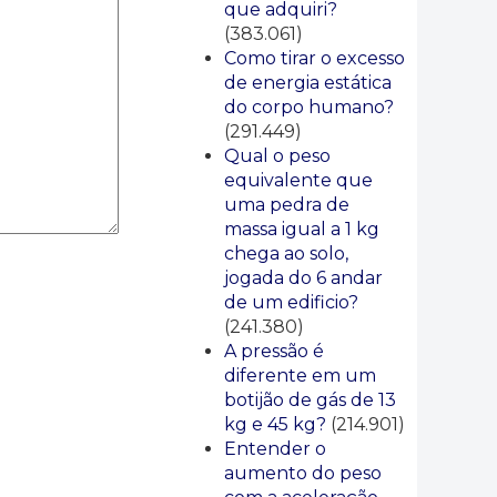
que adquiri?
(383.061)
Como tirar o excesso
de energia estática
do corpo humano?
(291.449)
Qual o peso
equivalente que
uma pedra de
massa igual a 1 kg
chega ao solo,
jogada do 6 andar
de um edificio?
(241.380)
A pressão é
diferente em um
botijão de gás de 13
kg e 45 kg?
(214.901)
Entender o
aumento do peso