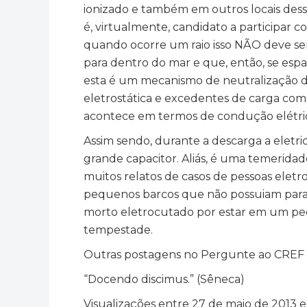
ionizado e também em outros locais des
é, virtualmente, candidato a participar 
quando ocorre um raio isso NÃO deve se
para dentro do mar e que, então, se esp
esta é um mecanismo de neutralização d
eletrostática e excedentes de carga com
acontece em termos de condução elétric
Assim sendo, durante a descarga a eletr
grande capacitor. Aliás, é uma temerid
muitos relatos de casos de pessoas eletr
pequenos barcos que não possuiam para
morto eletrocutado por estar em um peq
tempestade.
Outras postagens no Pergunte ao CREF s
“Docendo discimus.” (Sêneca)
Visualizações entre 27 de maio de 2013 