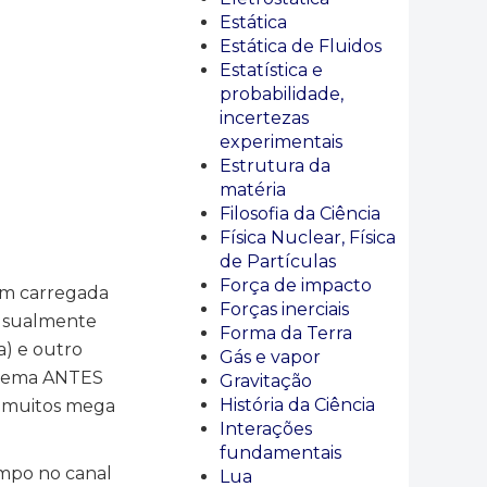
Estática
Estática de Fluidos
Estatística e
probabilidade,
incertezas
experimentais
Estrutura da
matéria
Filosofia da Ciência
Física Nuclear, Física
de Partículas
Força de impacto
em carregada
Forças inerciais
(usualmente
Forma da Terra
a) e outro
Gás e vapor
istema ANTES
Gravitação
História da Ciência
a muitos mega
Interações
fundamentais
empo no canal
Lua