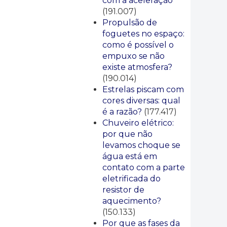
com a aceleração
(191.007)
Propulsão de
foguetes no espaço:
como é possível o
empuxo se não
existe atmosfera?
(190.014)
Estrelas piscam com
cores diversas: qual
é a razão?
(177.417)
Chuveiro elétrico:
por que não
levamos choque se
água está em
contato com a parte
eletrificada do
resistor de
aquecimento?
(150.133)
Por que as fases da