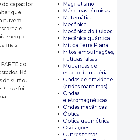
Magnetismo
 do capacitor
Máquinas térmicas
altar que
Matemática
 da nuvem
Mecânica
escarga e
Mecânica de fluidos
is energia
Mecânica quântica
da mais
Mítica Terra Plana
Mitos, empulhações,
notícias falsas
ÇA PARTE do
Mudanças de
estades. Há
estado da matéria
Ondas de gravidade
s de surf ou
(ondas marítimas)
P que foi
Ondas
uma
eletromagnéticas
Ondas mecânicas
Óptica
Óptica geométrica
Oscilações
Outros temas