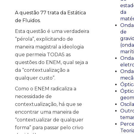
estad
da
A questão 77 trata da Estática
matér
de Fluidos.
Onda
Esta questão é uma verdadeira
de
gravi
“pérola”, explicitando de
(onda
maneira magistral a ideologia
marít
que permeia TODAS as
Onda
questões do ENEM, qual seja a
eletr
da “contextualização a
Onda
qualquer custo”.
mecân
Óptic
Como o ENEM radicaliza a
Óptic
necessidade de
geomé
contextualização, há que se
Oscil
Outr
encontrar uma maneira de
tema
“contextualizar de qualquer
Perce
forma” para passar pelo crivo
Teori