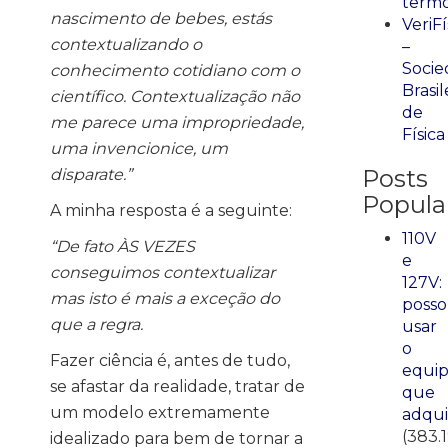
term
nascimento de bebes, estás
VeriFí
contextualizando o
–
Socie
conhecimento cotidiano com o
Brasil
científico. Contextualização não
de
me parece uma impropriedade,
Física
uma invencionice, um
Posts
disparate.”
Popula
A minha resposta é a seguinte:
110V
“De fato ÀS VEZES
e
conseguimos contextualizar
127V:
mas isto é mais a exceção do
posso
que a regra.
usar
o
Fazer ciência é, antes de tudo,
equi
se afastar da realidade, tratar de
que
um modelo extremamente
adqui
(383.
idealizado para bem de tornar a