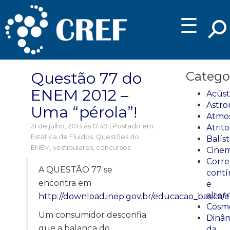
☰
Questão 77 do
Catego
ENEM 2012 –
Acúst
Astro
Uma “pérola”!
Atmos
21 de julho, 2013 às 17:49 | Postado em
Atrito
Estática de Fluidos
,
Questões do
Balíst
ENEM, vestibulares, concursos
Cinem
Corre
A QUESTÃO 77 se
cont
encontra em
e
alter
http://download.inep.gov.br/educacao_basica
Cosmo
Um consumidor desconfia
Dinâm
que a balança do
da