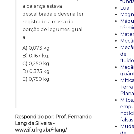
fund
a balança estava
Lua
descalibrada e deveria ter
Magn
Máqu
registrado a massa da
térmi
porção de legumes igual
Mate
a
Mecâ
Mecâ
A) 0,073 kg.
de
B) 0,167 kg.
fluido
C) 0,250 kg.
Mecâ
D) 0,375 kg.
quânt
E) 0,750 kg.
Mític
Terra
Plana
Mitos,
empu
notíci
Respondido por: Prof. Fernando
falsas
Lang da Silveira -
Muda
www.if.ufrgs.br/~lang/
de