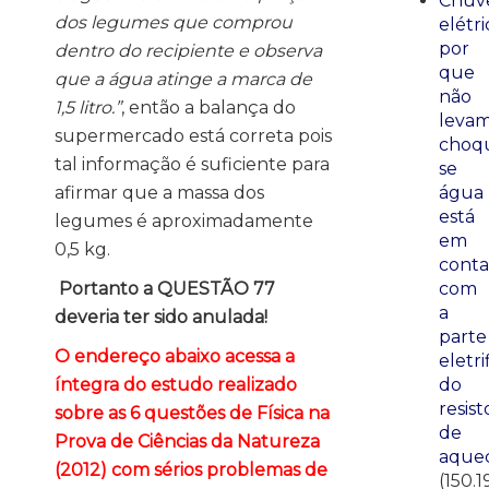
Chuve
dos legumes que comprou
elétri
por
dentro do recipiente e observa
que
que a água atinge a marca de
não
1,5 litro.”
, então a balança do
leva
supermercado está correta pois
choq
tal informação é suficiente para
se
afirmar que a massa dos
água
está
legumes é aproximadamente
em
0,5 kg.
conta
Portanto a QUESTÃO 77
com
a
deveria ter sido anulada!
parte
O endereço abaixo acessa a
eletri
íntegra do estudo realizado
do
resist
sobre as 6 questões de Física na
de
Prova de Ciências da Natureza
aque
(2012) com sérios problemas de
(150.1