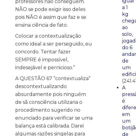
igual
professores não conseguem.
a 1
NÃO se pode exigir isso deles
kg
pois NÃO é assim que faz e se
cheg
ensina ciência de fato.
ao
solo,
Colocar a contextualização
jogad
como ideal a ser perseguido, eu
do 6
concordo. Tentar fazer
anda
SEMPRE é impossível,
de
indesejável e pernicioso.”
um
edific
A QUESTÃO 67 “contextualiza”
(241.4
descontextualizando
A
absurdamente pois ninguém
press
é
de sã consciência utilizaria o
difer
procedimento sugerido no
em
enunciado para verificar se uma
um
balança está calibrada. Darei
botij
algumas razões singelas para
de