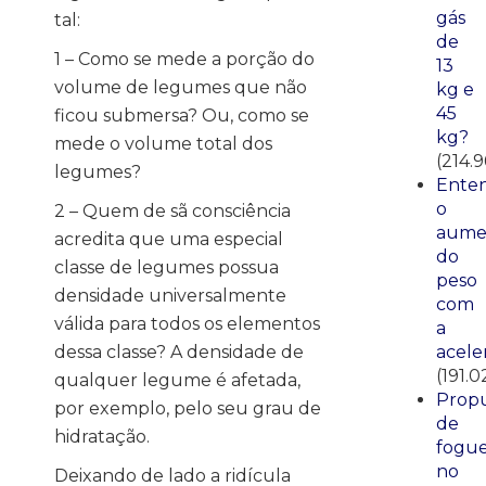
gás
tal:
de
1 – Como se mede a porção do
13
volume de legumes que não
kg e
45
ficou submersa? Ou, como se
kg?
mede o volume total dos
(214.9
legumes?
Ente
o
2 – Quem de sã consciência
aume
acredita que uma especial
do
classe de legumes possua
peso
densidade universalmente
com
válida para todos os elementos
a
dessa classe? A densidade de
acele
(191.0
qualquer legume é afetada,
Propu
por exemplo, pelo seu grau de
de
hidratação.
fogue
no
Deixando de lado a ridícula