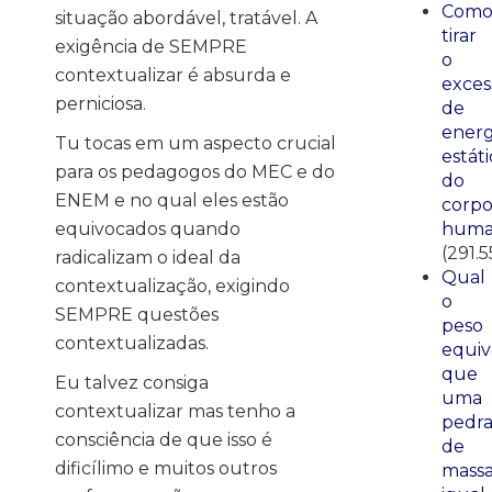
Com
situação abordável, tratável. A
tirar
exigência de SEMPRE
o
contextualizar é absurda e
exces
perniciosa.
de
energ
Tu tocas em um aspecto crucial
estáti
para os pedagogos do MEC e do
do
ENEM e no qual eles estão
corp
equivocados quando
huma
(291.5
radicalizam o ideal da
Qual
contextualização, exigindo
o
SEMPRE questões
peso
contextualizadas.
equiv
que
Eu talvez consiga
uma
contextualizar mas tenho a
pedr
consciência de que isso é
de
dificílimo e muitos outros
mass