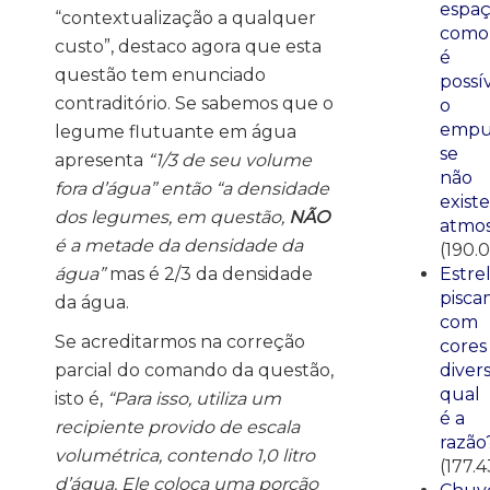
espaç
“contextualização a qualquer
como
custo”, destaco agora que esta
é
questão tem enunciado
possí
contraditório. Se sabemos que o
o
empu
legume flutuante em água
se
apresenta
“1/3 de seu volume
não
fora d’água” então “a densidade
existe
dos legumes, em questão,
NÃO
atmos
é a metade da densidade da
(190.
água”
mas é 2/3 da densidade
Estre
pisca
da água.
com
Se acreditarmos na correção
cores
parcial do comando da questão,
divers
qual
isto é,
“Para isso, utiliza um
é a
recipiente provido de escala
razão
volumétrica, contendo 1,0 litro
(177.4
d’água. Ele coloca uma porção