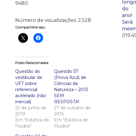
long
9480.
do
ano!
Número de visualizações:
2.528
Será
Compartilhe isso:
mesm
(119.4
Posts Relacionados
Questão do
Questão 57
vestibular da
(Prova Azul) de
UFT sobre
Ciências da
referencial
Natureza – 2013
acelerado (não
SEM
inercial).
RESPOSTA!
22 de junho de
27 de outubro de
2019
2013
Em "Estática de
Em "Estática de
Fluidos"
Fluidos"