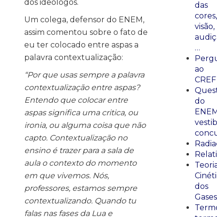
dos ideólogos.
das
cores,
Um colega, defensor do ENEM,
visão,
assim comentou sobre o fato de
audiç
eu ter colocado entre aspas a
…
palavra contextualização:
Perg
ao
“Por que usas sempre a palavra
CREF
contextualização entre aspas?
Ques
Entendo que colocar entre
do
ENEM
aspas significa uma critica, ou
vestib
ironia, ou alguma coisa que não
concu
capto. Contextualização no
Radia
ensino é trazer para a sala de
Relat
aula o contexto do momento
Teori
em que vivemos. Nós,
Cinét
dos
professores, estamos sempre
Gases
contextualizando. Quando tu
Termo
falas nas fases da Lua e