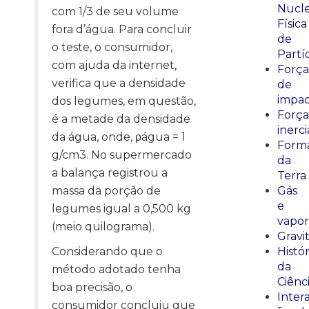
Nucle
com 1/3 de seu volume
Física
fora d’água. Para concluir
de
o teste, o consumidor,
Partí
com ajuda da internet,
Força
verifica que a densidade
de
impa
dos legumes, em questão,
Força
é a metade da densidade
inerci
da água, onde, ρágua = 1
Form
g/cm3. No supermercado
da
a balança registrou a
Terra
massa da porção de
Gás
e
legumes igual a 0,500 kg
vapor
(meio quilograma).
Gravi
Considerando que o
Histór
da
método adotado tenha
Ciênc
boa precisão, o
Inter
consumidor concluiu que