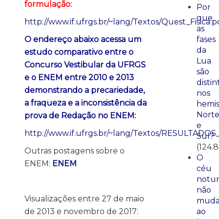
formulação:
Por
que
http://www.if.ufrgs.br/~lang/Textos/Quest_Fisica.p
as
O endereço abaixo acessa um
fases
da
estudo comparativo entre o
Lua
Concurso Vestibular da UFRGS
são
e o ENEM entre 2010 e 2013
distin
demonstrando a precariedade,
nos
a fraqueza e a inconsistência da
hemis
Nort
prova de Redação no ENEM:
e
http://www.if.ufrgs.br/~lang/Textos/RESULTAD
Sul?
(124.
Outras postagens sobre o
O
ENEM:
ENEM
céu
notu
não
Visualizações entre 27 de maio
mud
de 2013 e novembro de 2017:
ao