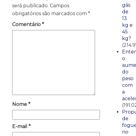
gás
será publicado.
Campos
de
obrigatórios são marcados com
*
13
Comentário
*
kg e
45
kg?
(214.9
Ente
o
aume
do
peso
com
a
acele
Nome
*
(191.0
Propu
de
fogue
E-mail
*
no