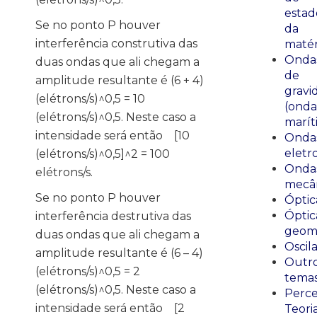
estad
Se no ponto P houver
da
interferência construtiva das
matér
Onda
duas ondas que ali chegam a
de
amplitude resultante é (6 + 4)
gravi
(elétrons/s)^0,5 = 10
(onda
(elétrons/s)^0,5. Neste caso a
marít
intensidade será então [10
Onda
eletr
(elétrons/s)^0,5]^2 = 100
Onda
elétrons/s.
mecân
Se no ponto P houver
Óptic
Óptic
interferência destrutiva das
geomé
duas ondas que ali chegam a
Oscil
amplitude resultante é (6 – 4)
Outr
(elétrons/s)^0,5 = 2
tema
(elétrons/s)^0,5. Neste caso a
Perce
intensidade será então [2
Teori