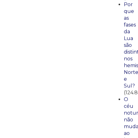
Por
que
as
fases
da
Lua
são
distin
nos
hemis
Nort
e
Sul?
(124.
O
céu
notu
não
mud
ao