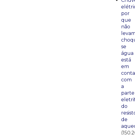
Chuve
elétri
por
que
não
leva
choq
se
água
está
em
conta
com
a
parte
eletri
do
resist
de
aque
(150.2