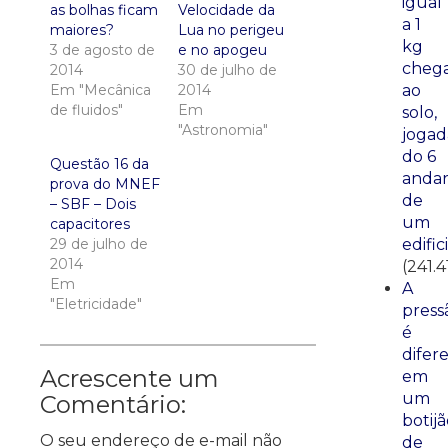
igual
as bolhas ficam
Velocidade da
a 1
maiores?
Lua no perigeu
kg
3 de agosto de
e no apogeu
cheg
2014
30 de julho de
ao
Em "Mecânica
2014
de fluidos"
Em
solo,
"Astronomia"
jogad
do 6
Questão 16 da
anda
prova do MNEF
de
– SBF – Dois
um
capacitores
edific
29 de julho de
2014
(241.4
Em
A
"Eletricidade"
press
é
difer
Acrescente um
em
um
Comentário:
botij
O seu endereço de e-mail não
de