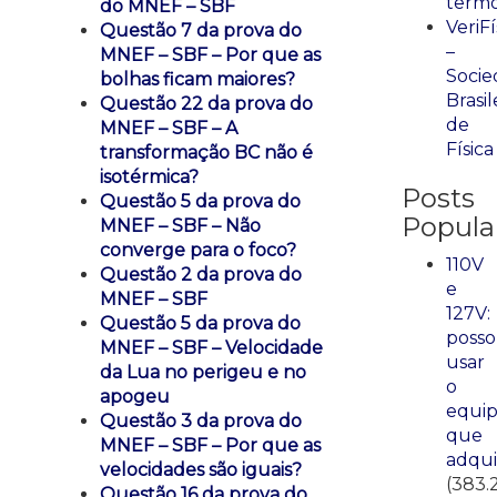
term
do MNEF – SBF
VeriFí
Questão 7 da prova do
–
MNEF – SBF – Por que as
Socie
bolhas ficam maiores?
Brasil
Questão 22 da prova do
de
MNEF – SBF – A
Física
transformação BC não é
isotérmica?
Posts
Questão 5 da prova do
Popula
MNEF – SBF – Não
converge para o foco?
110V
Questão 2 da prova do
e
MNEF – SBF
127V:
Questão 5 da prova do
posso
MNEF – SBF – Velocidade
usar
da Lua no perigeu e no
o
apogeu
equi
Questão 3 da prova do
que
MNEF – SBF – Por que as
adqui
velocidades são iguais?
(383.
Questão 16 da prova do