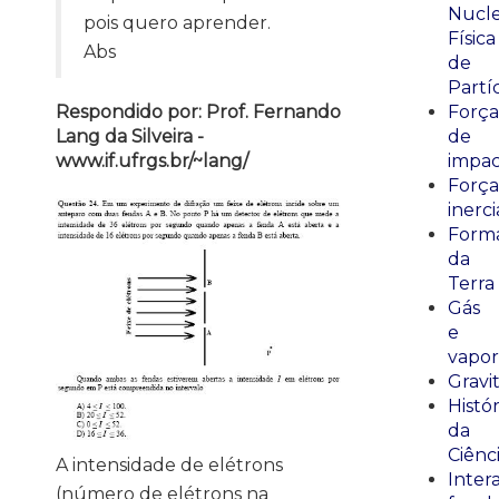
Nucle
pois quero aprender.
Física
Abs
de
Partí
Respondido por: Prof. Fernando
Força
Lang da Silveira -
de
www.if.ufrgs.br/~lang/
impa
Força
inerci
Form
da
Terra
Gás
e
vapor
Gravi
Histór
da
Ciênc
A intensidade de elétrons
Inter
(número de elétrons na