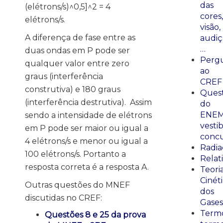
das
(elétrons/s)^0,5]^2 = 4
cores,
elétrons/s.
visão,
A diferença de fase entre as
audiç
…
duas ondas em P pode ser
Perg
qualquer valor entre zero
ao
graus (interferência
CREF
construtiva) e 180 graus
Ques
(interferência destrutiva). Assim
do
ENEM
sendo a intensidade de elétrons
vestib
em P pode ser maior ou igual a
concu
4 elétrons/s e menor ou igual a
Radia
100 elétrons/s. Portanto a
Relat
resposta correta é a resposta A.
Teori
Cinét
Outras questões do MNEF
dos
discutidas no CREF:
Gases
Termo
Questões 8 e 25 da prova