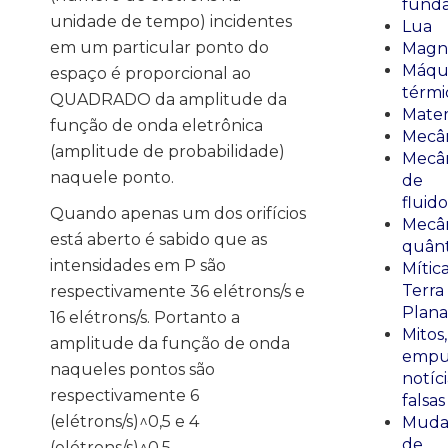
fund
unidade de tempo) incidentes
Lua
em um particular ponto do
Magn
Máqu
espaço é proporcional ao
térmi
QUADRADO da amplitude da
Mate
função de onda eletrônica
Mecâ
(amplitude de probabilidade)
Mecâ
naquele ponto.
de
fluido
Quando apenas um dos orifícios
Mecâ
está aberto é sabido que as
quânt
intensidades em P são
Mític
Terra
respectivamente 36 elétrons/s e
Plana
16 elétrons/s. Portanto a
Mitos,
amplitude da função de onda
empu
naqueles pontos são
notíci
respectivamente 6
falsas
(elétrons/s)^0,5 e 4
Muda
de
(elétrons/s)^0,5.