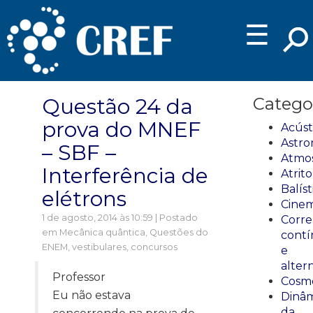
☰
Questão 24 da
Catego
prova do MNEF
Acúst
Astro
– SBF –
Atmos
Interferência de
Atrito
Balíst
elétrons
Cinem
1 de agosto, 2014 às 10:59 | Postado
Corre
em
Mecânica quântica
,
Questões do
cont
ENEM, vestibulares, concursos
e
alter
Professor
Cosmo
Eu não estava
Dinâm
da