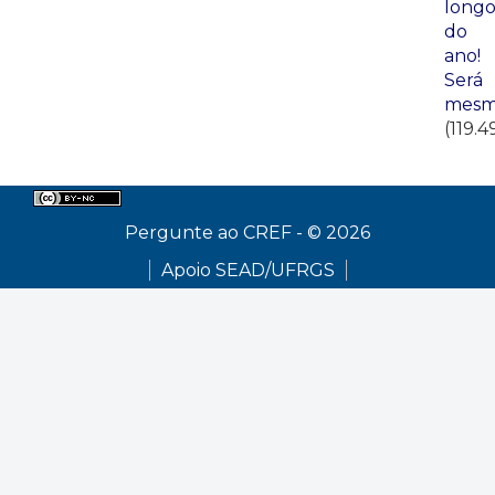
long
do
ano!
Será
mesm
(119.4
Pergunte ao CREF - © 2026
Apoio SEAD/UFRGS