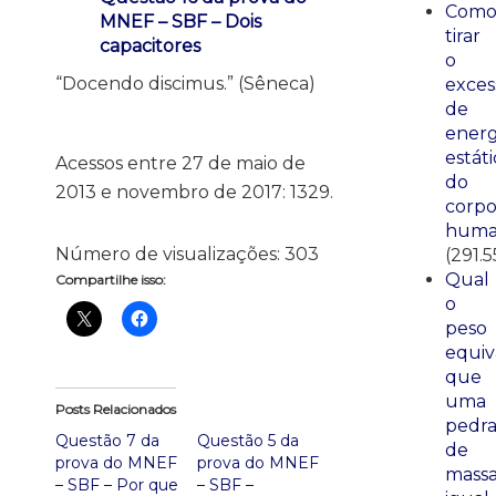
Com
MNEF – SBF – Dois
tirar
capacitores
o
“Docendo discimus.” (Sêneca)
exces
de
energ
estáti
Acessos entre 27 de maio de
do
2013 e novembro de 2017: 1329.
corp
huma
Número de visualizações:
303
(291.5
Qual
Compartilhe isso:
o
peso
equiv
que
uma
Posts Relacionados
pedr
Questão 7 da
Questão 5 da
de
prova do MNEF
prova do MNEF
mass
– SBF – Por que
– SBF –