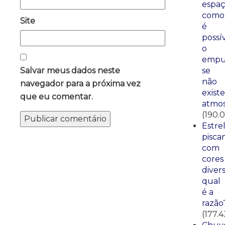
espaç
como
Site
é
possí
o
empu
se
Salvar meus dados neste
não
navegador para a próxima vez
existe
que eu comentar.
atmos
(190.
Estre
pisca
com
cores
divers
qual
é a
razão
(177.4