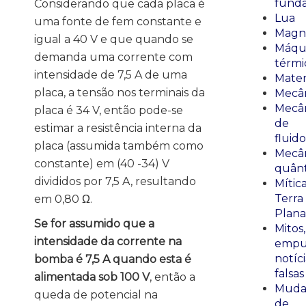
fund
Considerando que cada placa é
Lua
uma fonte de fem constante e
Magn
igual a 40 V e que quando se
Máqu
demanda uma corrente com
térmi
intensidade de 7,5 A de uma
Mate
placa, a tensão nos terminais da
Mecâ
Mecâ
placa é 34 V, então pode-se
de
estimar a resistência interna da
fluido
placa (assumida também como
Mecâ
constante) em (40 -34) V
quânt
divididos por 7,5 A, resultando
Mític
Terra
em 0,80 Ω.
Plana
Se for assumido que a
Mitos,
intensidade da corrente na
empu
notíci
bomba é 7,5 A quando esta é
falsas
alimentada sob 100 V
, então a
Muda
queda de potencial na
de