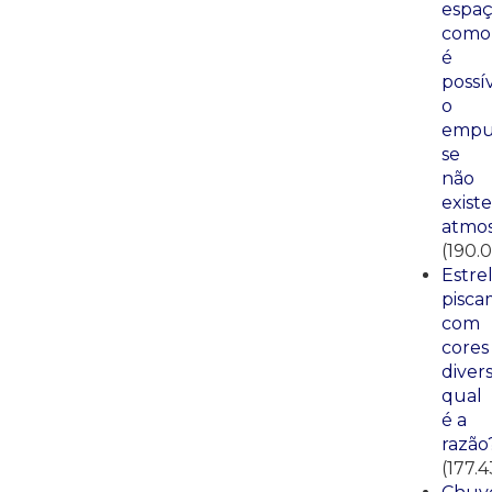
espaç
como
é
possí
o
empu
se
não
existe
atmos
(190.
Estre
pisca
com
cores
divers
qual
é a
razão
(177.4