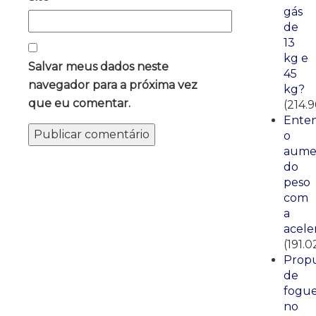
gás
de
13
kg e
Salvar meus dados neste
45
navegador para a próxima vez
kg?
que eu comentar.
(214.9
Ente
o
aume
do
peso
com
a
acele
(191.0
Propu
de
fogue
no