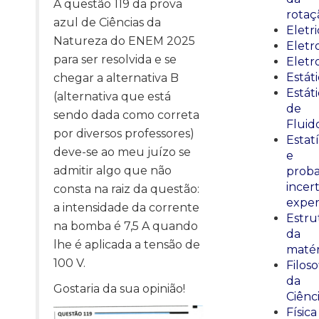
A questão 119 da prova
rotaç
azul de Ciências da
Eletr
Natureza do ENEM 2025
Elet
para ser resolvida e se
Eletr
Estát
chegar a alternativa B
Estát
(alternativa que está
de
sendo dada como correta
Fluid
por diversos professores)
Estatí
deve-se ao meu juízo se
e
admitir algo que não
proba
incer
consta na raiz da questão:
exper
a intensidade da corrente
Estru
na bomba é 7,5 A quando
da
lhe é aplicada a tensão de
matér
100 V.
Filoso
da
Gostaria da sua opinião!
Ciênc
Física