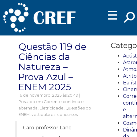
☰
Questão 119 de
Catego
Ciências da
Acúst
Astro
Natureza –
Atmos
Prova Azul –
Atrito
Balíst
ENEM 2025
Cinem
16 de novembro, 2025 às 20:49 |
Corre
Postado em
Corrente contínua e
cont
alternada
,
Eletricidade
,
Questões do
e
ENEM, vestibulares, concursos
alter
Cosmo
Caro professor Lang
Dinâm
da