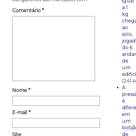
igual
a 1
Comentário
*
kg
cheg
ao
solo,
jogad
do 6
anda
de
um
edific
(241.
A
Nome
*
press
é
difer
E-mail
*
em
um
botij
de
Site