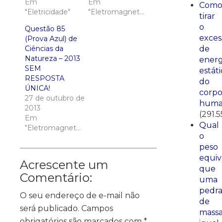
Em
Em
Com
"Eletricidade"
"Eletromagnetismo"
tirar
o
Questão 85
exces
(Prova Azul) de
de
Ciências da
Natureza – 2013
energ
SEM
estáti
RESPOSTA
do
ÚNICA!
corp
27 de outubro de
huma
2013
(291.5
Em
Qual
"Eletromagnetismo"
o
peso
equiv
Acrescente um
que
Comentário:
uma
pedr
O seu endereço de e-mail não
de
será publicado.
Campos
mass
obrigatórios são marcados com
*