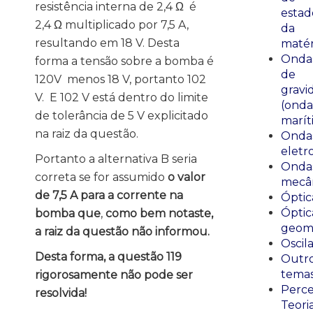
resistência interna de 2,4 Ω é
estad
2,4 Ω multiplicado por 7,5 A,
da
resultando em 18 V. Desta
matér
Onda
forma a tensão sobre a bomba é
de
120V menos 18 V, portanto 102
gravi
V. E 102 V está dentro do limite
(onda
de tolerância de 5 V explicitado
marít
na raiz da questão.
Onda
eletr
Portanto a alternativa B seria
Onda
correta se for assumido
o valor
mecân
de 7,5 A para a corrente na
Óptic
Óptic
bomba que
,
como bem notaste,
geomé
a raiz da questão não informou.
Oscil
Desta forma, a questão 119
Outr
tema
rigorosamente não pode ser
Perce
resolvida!
Teori