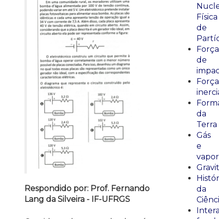
Nucle
Física
de
Partí
Força
de
impa
Força
inerci
Form
da
Terra
Gás
e
vapor
Gravi
Histór
Respondido por: Prof. Fernando
da
Lang da Silveira - IF-UFRGS
Ciênc
Inter