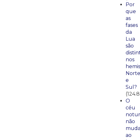
Por
que
as
fases
da
Lua
são
distin
nos
hemis
Nort
e
Sul?
(124.
O
céu
notu
não
mud
ao