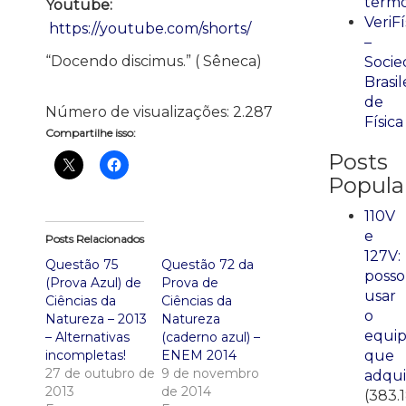
term
Youtube:
VeriFí
https://youtube.com/shorts/
–
“Docendo discimus.” ( Sêneca)
Socie
Brasil
de
Número de visualizações:
2.287
Física
Compartilhe isso:
Posts
Popula
110V
e
Posts Relacionados
127V:
Questão 75
Questão 72 da
posso
(Prova Azul) de
Prova de
usar
Ciências da
Ciências da
o
Natureza – 2013
Natureza
equi
– Alternativas
(caderno azul) –
que
incompletas!
ENEM 2014
27 de outubro de
9 de novembro
adqui
2013
de 2014
(383.