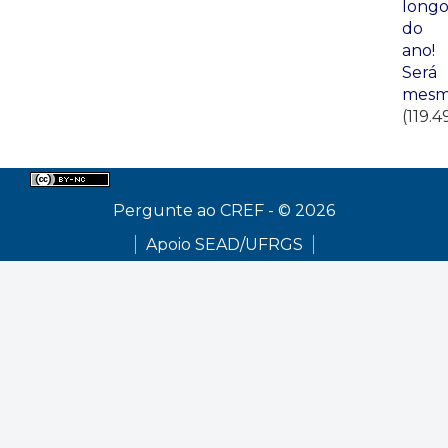
long
do
ano!
Será
mesm
(119.4
Pergunte ao CREF - © 2026
Apoio SEAD/UFRGS