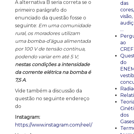
A alternativa B seria correta se o
das
cores,
primeiro parágrafo do
visão,
enunciado da questão fosse o
audiç
seguinte:
Em uma comunidade
…
rural, os moradores utilizam
Perg
uma bomba-d’água alimentada
ao
por 100 V de tensão contínua,
CREF
Ques
podendo variar em até 5 V;
do
nestas condições a intensidade
ENEM
da corrente elétrica na bomba é
vestib
7,5 A
.
concu
Radia
Vide também a discussão da
Relat
questão no seguinte endereço
Teori
do
Cinét
dos
Instagram:
Gases
https://www.instagram.com/reel/
Termo