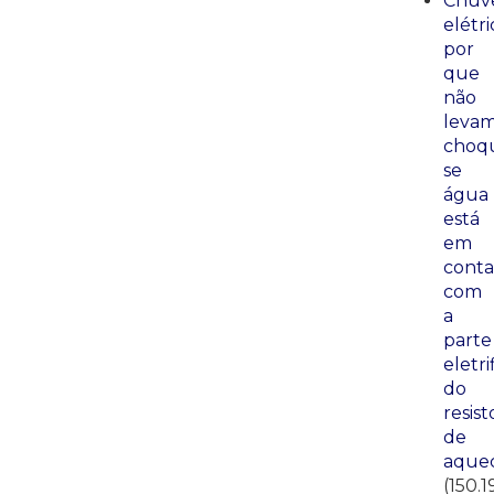
Chuve
elétri
por
que
não
leva
choq
se
água
está
em
conta
com
a
parte
eletri
do
resist
de
aque
(150.1