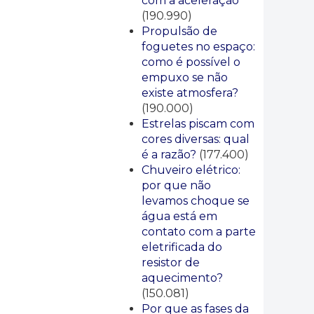
com a aceleração
(190.990)
Propulsão de
foguetes no espaço:
como é possível o
empuxo se não
existe atmosfera?
(190.000)
Estrelas piscam com
cores diversas: qual
é a razão?
(177.400)
Chuveiro elétrico:
por que não
levamos choque se
água está em
contato com a parte
eletrificada do
resistor de
aquecimento?
(150.081)
Por que as fases da