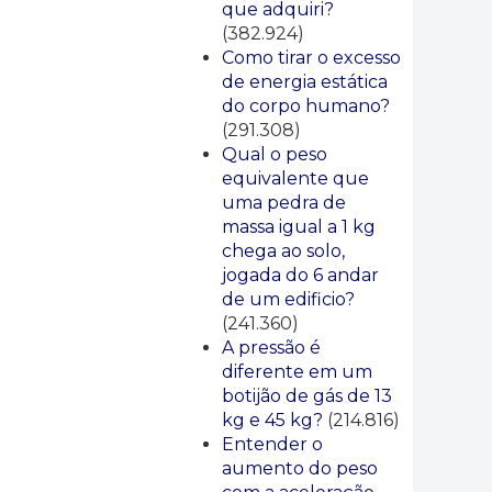
que adquiri?
(382.924)
Como tirar o excesso
de energia estática
do corpo humano?
(291.308)
Qual o peso
equivalente que
uma pedra de
massa igual a 1 kg
chega ao solo,
jogada do 6 andar
de um edificio?
(241.360)
A pressão é
diferente em um
botijão de gás de 13
kg e 45 kg?
(214.816)
Entender o
aumento do peso