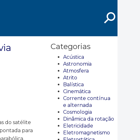
⚲
via
Categorias
Acústica
Astronomia
Atmosfera
Atrito
Balística
Cinemática
Corrente contínua
e alternada
Cosmologia
Dinâmica da rotação
 do satélite
Eletricidade
apontada para
Eletromagnetismo
arabólica,
Eletrostática