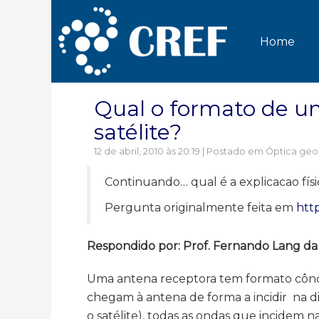
Home
Qual o formato de um
satélite?
12 de abril, 2010 às 20:19 | Postado em
Óptica geo
Continuando… qual é a explicacao físi
Pergunta originalmente feita em
htt
Respondido por: Prof. Fernando Lang da Si
Uma antena receptora tem formato côncav
chegam à antena de forma a incidir na di
o satélite), todas as ondas que incidem n