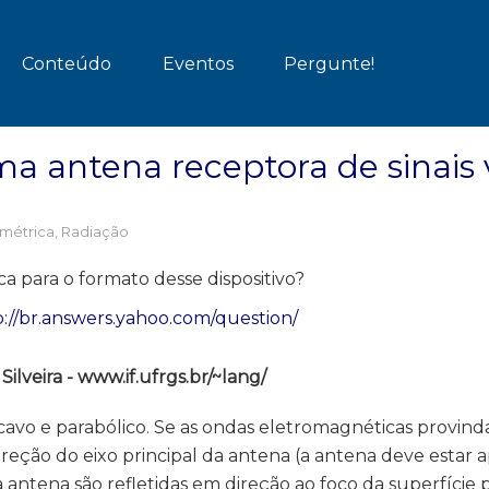
Conteúdo
Eventos
Pergunte!
a antena receptora de sinais 
métrica
,
Radiação
ca para o formato desse dispositivo?
p://br.answers.yahoo.com/question/
lveira - www.if.ufrgs.br/~lang/
o e parabólico. Se as ondas eletromagnéticas provindas
reção do eixo principal da antena (a antena deve estar 
a antena são refletidas em direção ao foco da superfície p