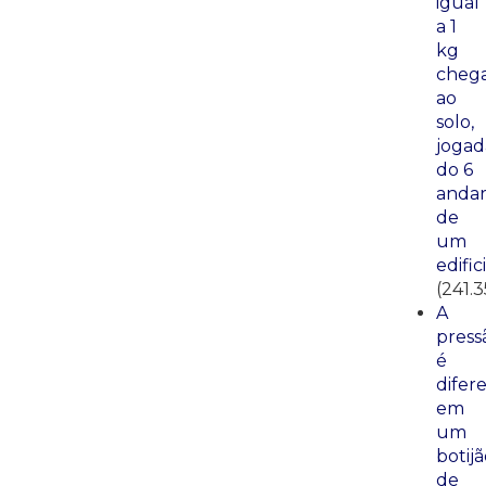
igual
a 1
kg
cheg
ao
solo,
jogad
do 6
anda
de
um
edific
(241.3
A
press
é
difer
em
um
botij
de