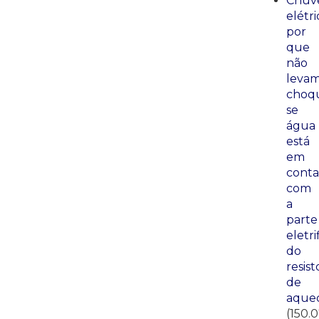
Chuve
elétri
por
que
não
leva
choq
se
água
está
em
conta
com
a
parte
eletri
do
resist
de
aque
(150.