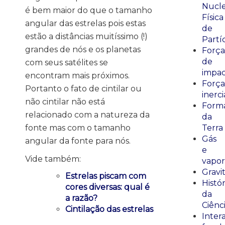
Nucle
é bem maior do que o tamanho
Física
angular das estrelas pois estas
de
estão a distâncias muitíssimo (!)
Partí
grandes de nós e os planetas
Força
de
com seus satélites se
impa
encontram mais próximos.
Força
Portanto o fato de cintilar ou
inerci
não cintilar não está
Form
relacionado com a natureza da
da
fonte mas com o tamanho
Terra
Gás
angular da fonte para nós.
e
Vide também:
vapor
Gravi
Estrelas piscam com
Histór
cores diversas: qual é
da
a razão?
Ciênc
Cintilação das estrelas
Inter