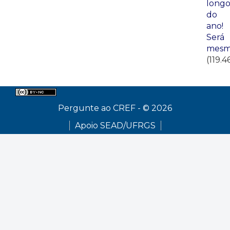
long
do
ano!
Será
mesm
(119.4
Pergunte ao CREF - © 2026
Apoio SEAD/UFRGS