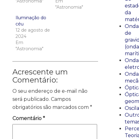
"Astronomia"
Em
estad
"Astronomia"
da
Iluminação do
matér
céu
Onda
12 de agosto de
de
2024
gravi
Em
(onda
"Astronomia"
marít
Onda
eletr
Acrescente um
Onda
Comentário:
mecân
Óptic
O seu endereço de e-mail não
Óptic
será publicado.
Campos
geomé
obrigatórios são marcados com
*
Oscil
Outr
Comentário
*
tema
Perce
Teori