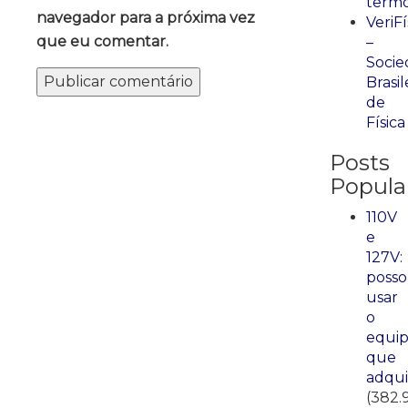
term
navegador para a próxima vez
VeriFí
que eu comentar.
–
Socie
Brasil
de
Física
Posts
Popula
110V
e
127V:
posso
usar
o
equi
que
adqui
(382.