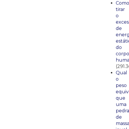
Com
tirar
o
exces
de
energ
estáti
do
corp
huma
(291.
Qual
o
peso
equiv
que
uma
pedr
de
mass