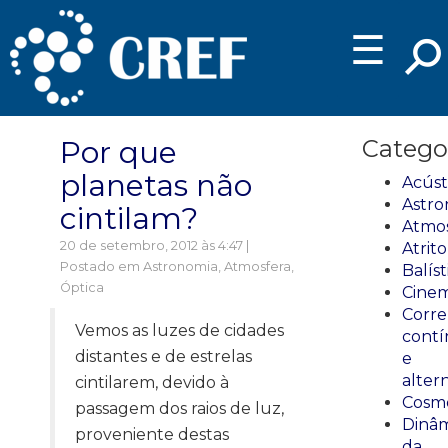
☰
Por que
Catego
planetas não
Acúst
Astro
cintilam?
Atmos
20 de setembro, 2012 às 4:47 |
Atrito
Postado em
Astronomia
,
Atmosfera
,
Balíst
Óptica
Cinem
Corre
Vemos as luzes de cidades
cont
distantes e de estrelas
e
alter
cintilarem, devido à
Cosmo
passagem dos raios de luz,
Dinâm
proveniente destas
da