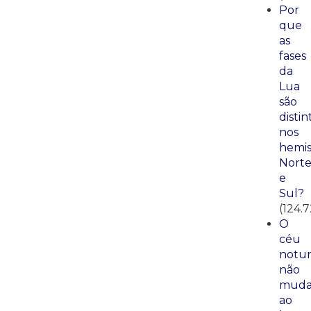
Por
que
as
fases
da
Lua
são
distin
nos
hemis
Nort
e
Sul?
(124.7
O
céu
notu
não
mud
ao