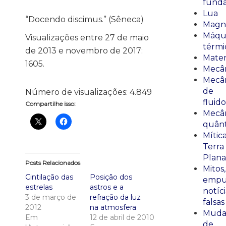
fund
Lua
“Docendo discimus.” (Sêneca)
Magn
Máqu
Visualizações entre 27 de maio
térmi
de 2013 e novembro de 2017:
Mate
1605.
Mecâ
Mecâ
de
Número de visualizações:
4.849
fluido
Compartilhe isso:
Mecâ
quânt
Mític
Terra
Plana
Posts Relacionados
Mitos,
Cintilação das
Posição dos
empu
estrelas
astros e a
notíci
3 de março de
refração da luz
falsas
2012
na atmosfera
Muda
Em
12 de abril de 2010
de