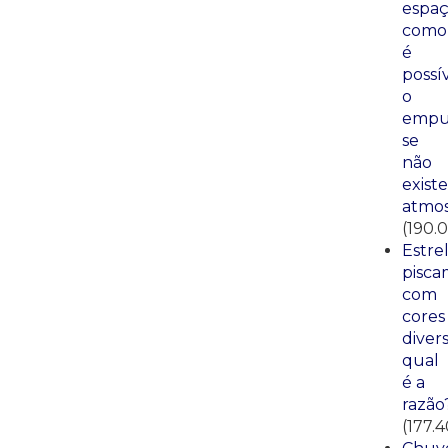
espaç
como
é
possí
o
empu
se
não
existe
atmos
(190.
Estre
pisca
com
cores
divers
qual
é a
razão
(177.