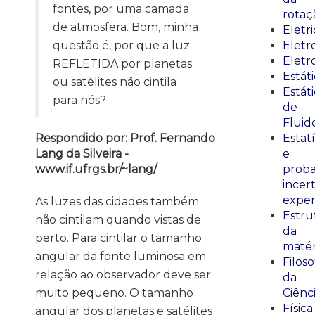
fontes, por uma camada
rotaç
de atmosfera. Bom, minha
Eletr
questão é, por que a luz
Elet
Eletr
REFLETIDA por planetas
Estát
ou satélites não cintila
Estát
para nós?
de
Fluid
Respondido por: Prof. Fernando
Estatí
Lang da Silveira -
e
www.if.ufrgs.br/~lang/
proba
incer
exper
As luzes das cidades também
Estru
não cintilam quando vistas de
da
perto. Para cintilar o tamanho
matér
angular da fonte luminosa em
Filoso
relação ao observador deve ser
da
muito pequeno. O tamanho
Ciênc
Física
angular dos planetas e satélites