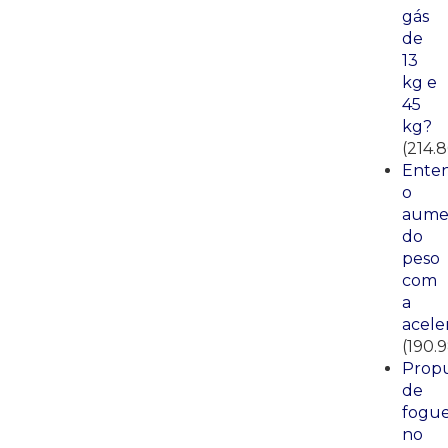
gás
de
13
kg e
45
kg?
(214.
Ente
o
aume
do
peso
com
a
acele
(190.
Propu
de
fogue
no