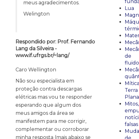
fund
meus agradecimentos.
Lua
Welington
Magn
Máqu
térmi
Mate
Respondido por: Prof. Fernando
Mecâ
Lang da Silveira -
Mecâ
www.if.ufrgs.br/~lang/
de
fluido
Caro Wellington
Mecâ
quânt
Não sou especialista em
Mític
proteção contra descargas
Terra
elétricas mas vou te responder
Plana
Mitos,
esperando que algum dos
empu
meus amigos da área se
notíci
manifestem para me corrigir,
falsas
complementar ou corroborar
Muda
minha resposta (mais abaixo se
de