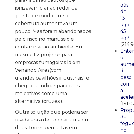
para-raios radioativos que
gás
ionizavam o ar ao redor da
de
ponta de modo que a
13
cobertura aumentava um
kg e
pouco. Mas foram abandonados
45
kg?
pelo risco no manuseio e
(214.9
contaminação ambiente. Eu
Ente
mesmo fiz projetos para
o
empresas fumageiras lá em
aume
Venâncio Aires(com
do
peso
grandes pavilhões industriais) e
com
cheguei a indicar para-raios
a
radioativos como uma
acele
alternativa (cruzes!).
(191.0
Propu
Outra solução que poderia ser
de
usada era a de colocar uma ou
fogue
duas torres bem altas em
no