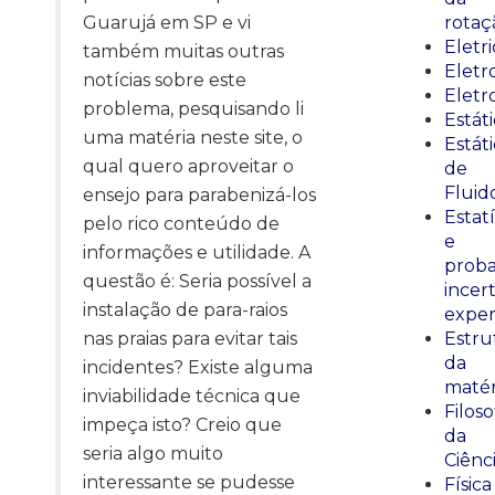
Guarujá em SP e vi
rotaç
Eletr
também muitas outras
Elet
notícias sobre este
Eletr
problema, pesquisando li
Estát
uma matéria neste site, o
Estát
qual quero aproveitar o
de
Fluid
ensejo para parabenizá-los
Estatí
pelo rico conteúdo de
e
informações e utilidade. A
proba
questão é: Seria possível a
incer
instalação de para-raios
exper
nas praias para evitar tais
Estru
da
incidentes? Existe alguma
matér
inviabilidade técnica que
Filoso
impeça isto? Creio que
da
seria algo muito
Ciênc
interessante se pudesse
Física