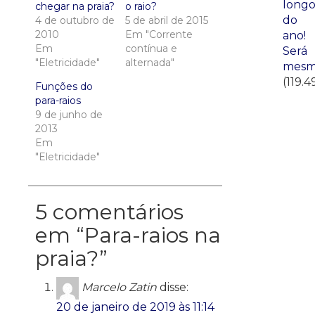
long
chegar na praia?
o raio?
do
4 de outubro de
5 de abril de 2015
2010
Em "Corrente
ano!
Em
contínua e
Será
"Eletricidade"
alternada"
mesm
(119.4
Funções do
para-raios
9 de junho de
2013
Em
"Eletricidade"
5 comentários
em “
Para-raios na
praia?
”
Marcelo Zatin
disse:
20 de janeiro de 2019 às 11:14