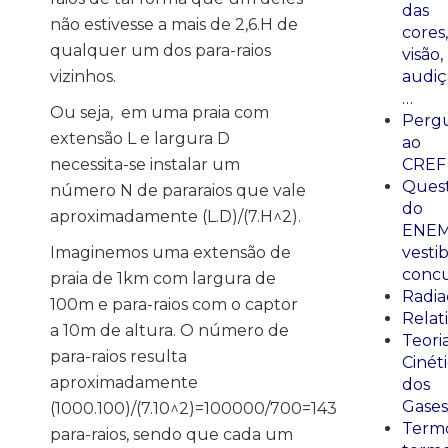
das
não estivesse a mais de 2,6.H de
cores,
qualquer um dos para-raios
visão,
vizinhos.
audiç
…
Ou seja, em uma praia com
Perg
extensão L e largura D
ao
necessita-se instalar um
CREF
Ques
número N de pararaios que vale
do
aproximadamente (L.D)/(7.H^2).
ENEM
Imaginemos uma extensão de
vestib
concu
praia de 1km com largura de
Radia
100m e para-raios com o captor
Relat
a 10m de altura. O número de
Teori
para-raios resulta
Cinét
aproximadamente
dos
Gases
(1000.100)/(7.10^2)=100000/700=143
Termo
para-raios, sendo que cada um