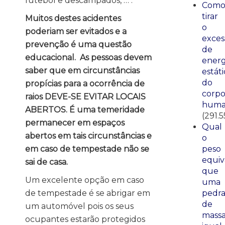
futebol e descampados, … .
Com
tirar
Muitos destes acidentes
o
poderiam ser evitados e a
exces
prevenção é uma questão
de
educacional. As pessoas devem
energ
saber que em circunstâncias
estáti
do
propícias para a ocorrência de
corp
raios DEVE-SE EVITAR LOCAIS
huma
ABERTOS. É uma temeridade
(291.5
permanecer em espaços
Qual
abertos em tais circunstâncias e
o
em caso de tempestade não se
peso
equiv
sai de casa.
que
Um excelente opção em caso
uma
de tempestade é se abrigar em
pedr
de
um automóvel pois os seus
mass
ocupantes estarão protegidos