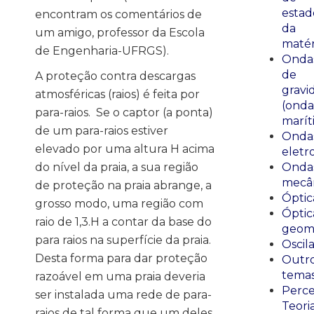
estad
encontram os comentários de
da
um amigo, professor da Escola
matér
de Engenharia-UFRGS).
Onda
de
A proteção contra descargas
gravi
atmosféricas (raios) é feita por
(onda
para-raios. Se o captor (a ponta)
marít
de um para-raios estiver
Onda
elevado por uma altura H acima
eletr
do nível da praia, a sua região
Onda
mecân
de proteção na praia abrange, a
Óptic
grosso modo, uma região com
Óptic
raio de 1,3.H a contar da base do
geomé
para raios na superfície da praia.
Oscil
Desta forma para dar proteção
Outr
tema
razoável em uma praia deveria
Perce
ser instalada uma rede de para-
Teori
raios de tal forma que um deles