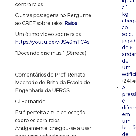
igual
contra raios.
a 1
kg
Outras postagens no Pergunte
cheg
ao CREF sobre raios:
Raios
.
ao
Um ótimo vídeo sobre raios:
solo,
jogad
https://youtu.be/v-JS4SmTCAs
do 6
“Docendo discimus.” (Sêneca)
anda
de
___________________________________
um
edific
Comentários do Prof. Renato
(241.
Machado de Brito da Escola de
A
Engenharia da UFRGS
press
é
Oi Fernando
difer
Está perfeita a tua colocação
em
sobre os para-raios.
um
botij
Antigamente chegou-se a usar
de