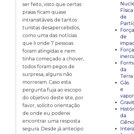
Nucle
ser feito, visto que certas
Física
praias ficam quase
de
intransitáveis de tantos
Partí
turistas desapercebidos,
Força
como uma das notícias
de
que li onde 7 pessoas
impa
Força
foram atingidas e nem
inerci
tinha começado a chover,
Form
todos foram pegos de
da
surpresa, alguns não
Terra
morreram. Caso esta
Gás
e
pergunta fuja ao escopo
vapor
do objetivo deste site, por
Gravi
favor, solicito orientação
Histór
de onde eu poderei
da
encontrar uma resposta
Ciênc
segura. Desde já antecipo
Inter