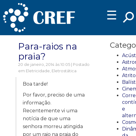
☰
Para-raios na
Catego
praia?
Acúst
Astro
20 de janeiro, 2014 às 10:05 | Postado
Atmos
em
Eletricidade
,
Eletrostática
Atrito
Balíst
Boa tarde!
Cinem
Por favor, preciso de uma
Corre
cont
informação.
e
Recentemente vi uma
alter
notícia de que uma
Cosmo
senhora morreu atingida
Dinâm
por um raio na praia do
da