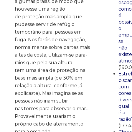
algumas praias, de modo que
espaç
houvesse uma região
como
é
de proteção mais ampla que
possí
pudesse servir de refúgio
o
temporário para pessoas em
empu
fuga. Nos faróis de navegação,
se
normalmente sobre partes mais
não
existe
altas da costa, utilizam-se para-
atmos
raios que pela sua altura
(190.
tem uma área de proteção na
Estre
base mais ampla (de 30% em
pisca
relação a altura conforme já
com
explicaste). Mas imagina se as
cores
divers
pessoas não iriam subir
qual
nas torres para observar o mar…
é a
Provavelmente usariam o
razão
próprio cabo de aterramento
(177.4
para a escalada.