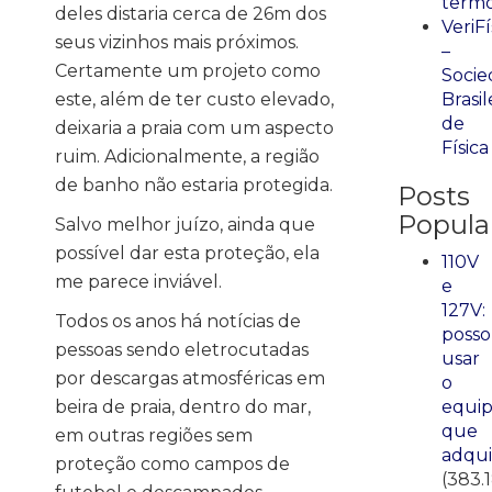
term
deles distaria cerca de 26m dos
VeriFí
seus vizinhos mais próximos.
–
Certamente um projeto como
Socie
este, além de ter custo elevado,
Brasil
de
deixaria a praia com um aspecto
Física
ruim. Adicionalmente, a região
de banho não estaria protegida.
Posts
Popula
Salvo melhor juízo, ainda que
possível dar esta proteção, ela
110V
me parece inviável.
e
127V:
Todos os anos há notícias de
posso
pessoas sendo eletrocutadas
usar
por descargas atmosféricas em
o
beira de praia, dentro do mar,
equi
que
em outras regiões sem
adqui
proteção como campos de
(383.