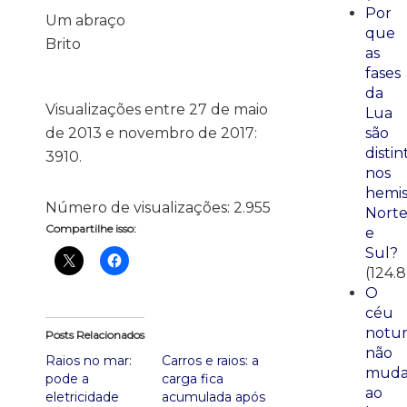
Por
Um abraço
que
Brito
as
fases
da
Visualizações entre 27 de maio
Lua
de 2013 e novembro de 2017:
são
distin
3910.
nos
hemis
Número de visualizações:
2.955
Nort
Compartilhe isso:
e
Sul?
(124.
O
céu
notu
Posts Relacionados
não
Raios no mar:
Carros e raios: a
mud
pode a
carga fica
ao
eletricidade
acumulada após