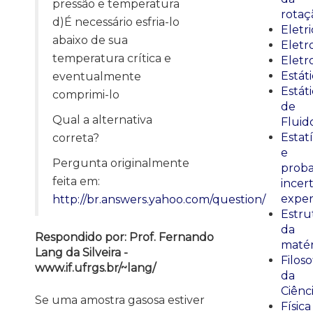
pressão e temperatura
rotaç
d)É necessário esfria-lo
Eletr
abaixo de sua
Elet
temperatura crítica e
Eletr
Estát
eventualmente
Estát
comprimi-lo
de
Qual a alternativa
Fluid
Estatí
correta?
e
Pergunta originalmente
proba
feita em:
incer
exper
http://br.answers.yahoo.com/question/
Estru
da
Respondido por: Prof. Fernando
matér
Lang da Silveira -
Filoso
www.if.ufrgs.br/~lang/
da
Ciênc
Se uma amostra gasosa estiver
Física