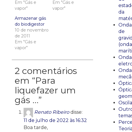
Em "Gás e
Em "Gás e
estad
vapor"
vapor"
da
Armazenar gás
matér
do biodigestor
Onda
10 de novembro
de
de 2011
gravi
Em "Gás e
(onda
vapor"
marít
Onda
eletr
2 comentários
Onda
mecân
em “
Para
Óptic
liquefazer um
Óptic
geomé
gás …
”
Oscil
Outr
Renato Ribeiro
disse:
tema
11 de julho de 2022 às 16:32
Perce
Boa tarde,
Teori