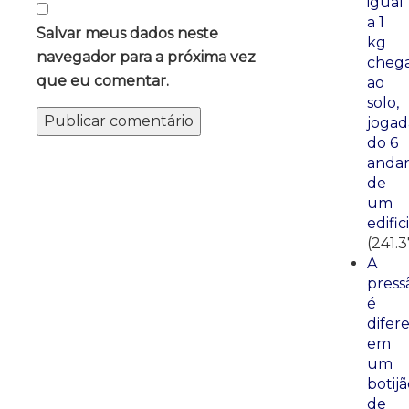
igual
a 1
Salvar meus dados neste
kg
navegador para a próxima vez
cheg
que eu comentar.
ao
solo,
jogad
do 6
anda
de
um
edific
(241.
A
press
é
difer
em
um
botij
de