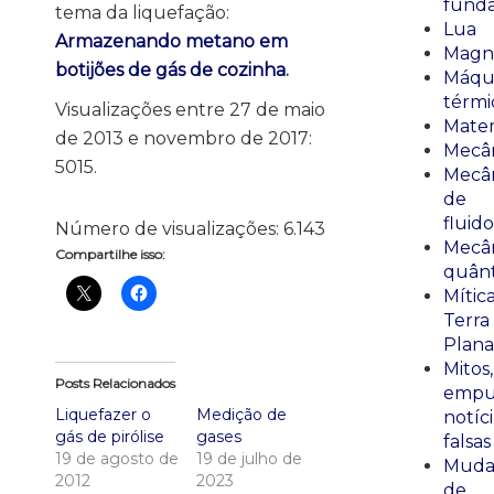
fund
tema da liquefação:
Lua
Armazenando metano em
Magn
botijões de gás de cozinha
.
Máqu
térmi
Visualizações entre 27 de maio
Mate
de 2013 e novembro de 2017:
Mecâ
5015.
Mecâ
de
fluido
Número de visualizações:
6.143
Mecâ
Compartilhe isso:
quânt
Mític
Terra
Plana
Mitos,
Posts Relacionados
empu
Liquefazer o
Medição de
notíci
gás de pirólise
gases
falsas
19 de agosto de
19 de julho de
Muda
2012
2023
de