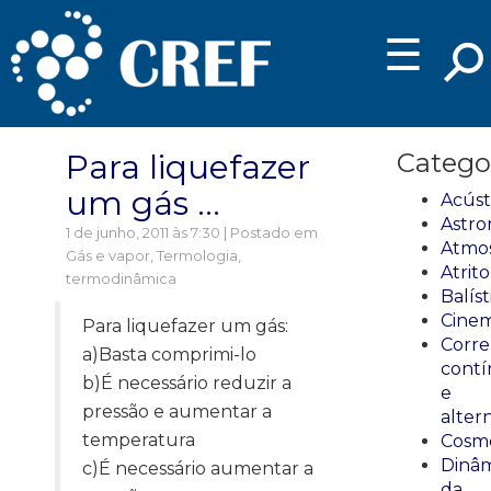
☰
Para liquefazer
Catego
um gás …
Acúst
Astro
1 de junho, 2011 às 7:30 | Postado em
Atmos
Gás e vapor
,
Termologia,
Atrito
termodinâmica
Balíst
Cinem
Para liquefazer um gás:
Corre
a)Basta comprimi-lo
cont
b)É necessário reduzir a
e
pressão e aumentar a
alter
temperatura
Cosmo
Dinâm
c)É necessário aumentar a
da