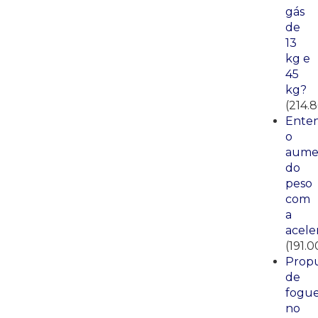
gás
de
13
kg e
45
kg?
(214.
Ente
o
aume
do
peso
com
a
acele
(191.0
Propu
de
fogue
no