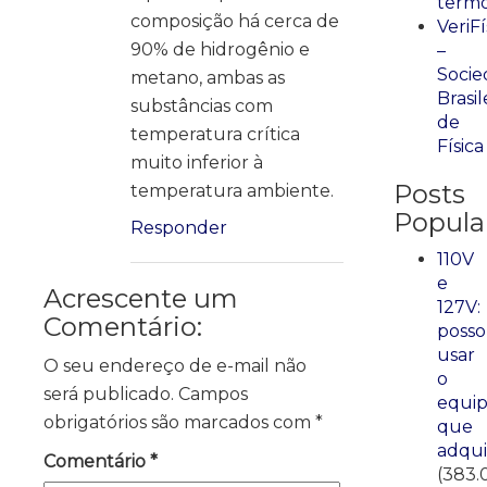
term
composição há cerca de
VeriFí
90% de hidrogênio e
–
Socie
metano, ambas as
Brasil
substâncias com
de
temperatura crítica
Física
muito inferior à
Posts
temperatura ambiente.
Popula
Responder
110V
e
Acrescente um
127V:
Comentário:
posso
usar
O seu endereço de e-mail não
o
será publicado.
Campos
equi
obrigatórios são marcados com
*
que
adqui
Comentário
*
(383.