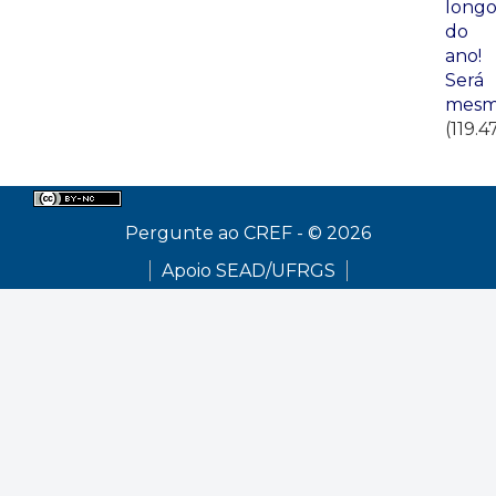
long
do
ano!
Será
mesm
(119.4
Pergunte ao CREF - © 2026
Apoio SEAD/UFRGS