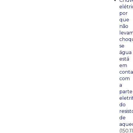
Chuve
elétri
por
que
não
leva
choq
se
água
está
em
conta
com
a
parte
eletri
do
resist
de
aque
(150.1