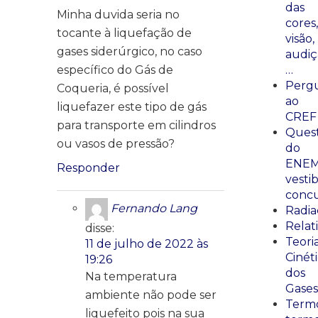
das
Minha duvida seria no
cores,
tocante à liquefação de
visão,
gases siderúrgico, no caso
audiç
específico do Gás de
…
Perg
Coqueria, é possível
ao
liquefazer este tipo de gás
CREF
para transporte em cilindros
Ques
ou vasos de pressão?
do
ENEM
Responder
vestib
concu
Fernando Lang
Radia
Relat
disse:
Teori
11 de julho de 2022 às
Cinét
19:26
dos
Na temperatura
Gases
ambiente não pode ser
Termo
liquefeito pois na sua