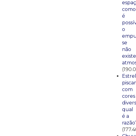
espaç
como
é
possí
o
empu
se
não
existe
atmos
(190.
Estre
pisca
com
cores
divers
qual
é a
razão
(177.