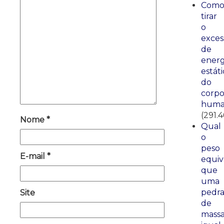
Com
tirar
o
exces
de
energ
estáti
do
corp
huma
(291.
Nome
*
Qual
o
peso
E-mail
*
equiv
que
uma
pedr
Site
de
mass