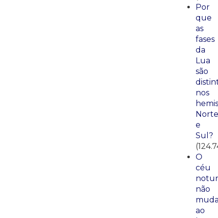
Por
que
as
fases
da
Lua
são
distin
nos
hemis
Nort
e
Sul?
(124.7
O
céu
notu
não
mud
ao