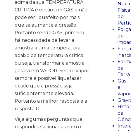
acima da sua TEMPERATURA
Nucle
CRÍTICA é então um GÁS e não
Física
de
pode ser liquefeito por mais
Partí
que se aumente a pressão.
Força
Portanto sendo GÁS, primeiro
de
há necessidade de levar a
impa
amostra a uma temperatura
Força
inerci
abaixo da temperatura crítica,
Form
ou seja, transformar a amostra
da
gasosa em VAPOR. Sendo vapor
Terra
sempre é possível liquefazer
Gás
desde que a pressão seja
e
suficientemente elevada.
vapor
Gravi
Portanto a melhor resposta é a
Histór
resposta D.
da
Veja algumas perguntas que
Ciênc
Inter
respondi relacionadas com o