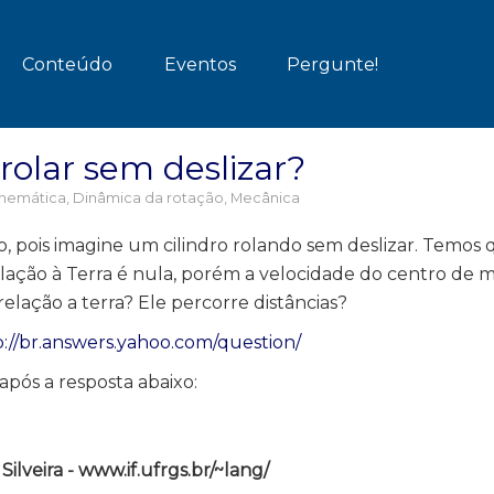
Conteúdo
Eventos
Pergunte!
olar sem deslizar?
inemática
,
Dinâmica da rotação
,
Mecânica
, pois imagine um cilindro rolando sem deslizar. Temos 
lação à Terra é nula, porém a velocidade do centro de m
relação a terra? Ele percorre distâncias?
p://br.answers.yahoo.com/question/
pós a resposta abaixo:
lveira - www.if.ufrgs.br/~lang/