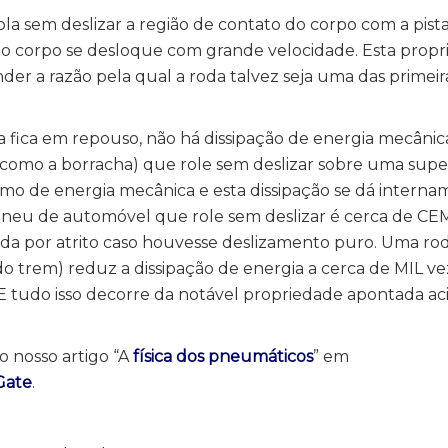
a sem deslizar a região de contato do corpo com a pist
 corpo se desloque com grande velocidade. Esta propr
r a razão pela qual a roda talvez seja uma das primeir
 fica em repouso, não há dissipação de energia mecânica
a (como a borracha) que role sem deslizar sobre uma supe
mo de energia mecânica e esta dissipação se dá internam
neu de automóvel que role sem deslizar é cerca de CE
ada por atrito caso houvesse deslizamento puro. Uma ro
o trem) reduz a dissipação de energia a cerca de MIL v
E tudo isso decorre da notável propriedade apontada ac
o nosso artigo “A
física dos pneumáticos
” em
Gate
.