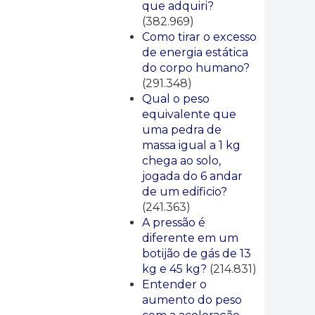
que adquiri?
(382.969)
Como tirar o excesso
de energia estática
do corpo humano?
(291.348)
Qual o peso
equivalente que
uma pedra de
massa igual a 1 kg
chega ao solo,
jogada do 6 andar
de um edificio?
(241.363)
A pressão é
diferente em um
botijão de gás de 13
kg e 45 kg?
(214.831)
Entender o
aumento do peso