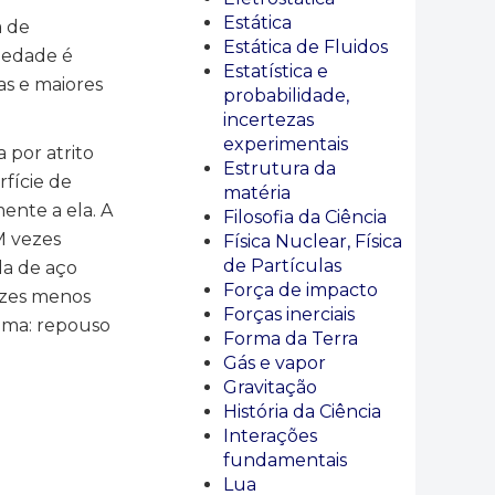
Estática
a de
Estática de Fluidos
iedade é
Estatística e
as e maiores
probabilidade,
incertezas
experimentais
 por atrito
Estrutura da
rfície de
matéria
ente a ela. A
Filosofia da Ciência
M vezes
Física Nuclear, Física
de Partículas
da de aço
Força de impacto
ezes menos
Forças inerciais
ima: repouso
Forma da Terra
Gás e vapor
Gravitação
História da Ciência
Interações
fundamentais
Lua