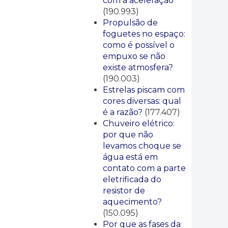
com a aceleração
(190.993)
Propulsão de
foguetes no espaço:
como é possível o
empuxo se não
existe atmosfera?
(190.003)
Estrelas piscam com
cores diversas: qual
é a razão?
(177.407)
Chuveiro elétrico:
por que não
levamos choque se
água está em
contato com a parte
eletrificada do
resistor de
aquecimento?
(150.095)
Por que as fases da