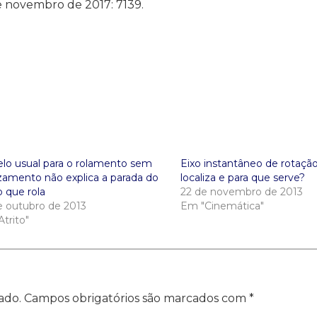
e novembro de 2017: 7139.
lo usual para o rolamento sem
Eixo instantâneo de rotaçã
izamento não explica a parada do
localiza e para que serve?
o que rola
22 de novembro de 2013
e outubro de 2013
Em "Cinemática"
trito"
ado.
Campos obrigatórios são marcados com
*