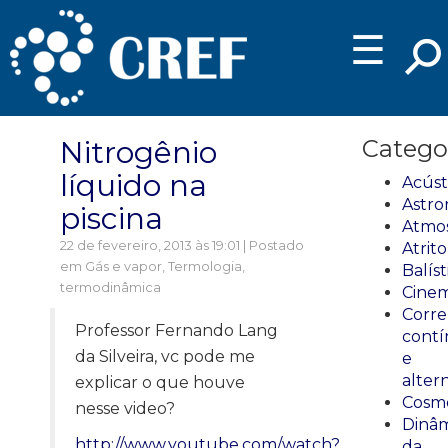
☰
Nitrogênio
Catego
líquido na
Acúst
Astro
piscina
Atmos
22 de fevereiro, 2013 às 19:01 | Postado
Atrito
em
Gás e vapor
,
Termologia,
Balíst
termodinâmica
Cinem
Corre
Professor Fernando Lang
cont
da Silveira, vc pode me
e
alter
explicar o que houve
Cosmo
nesse video?
Dinâm
http://www.youtube.com/watch?
da