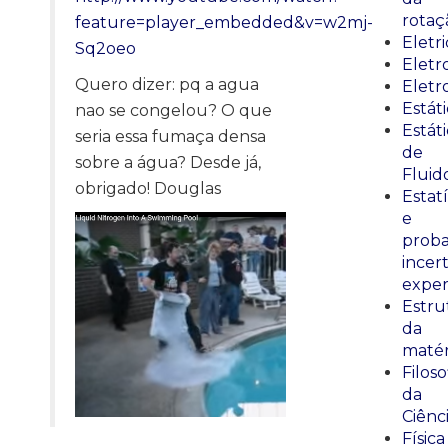
rotaç
feature=player_embedded&v=w2mj-
Eletr
Sq2oeo
Elet
Quero dizer: pq a agua
Eletr
Estát
nao se congelou? O que
Estát
seria essa fumaça densa
de
sobre a água? Desde já,
Fluid
obrigado! Douglas
Estatí
e
proba
incer
exper
Estru
da
matér
Filoso
da
Ciênc
Física