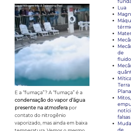
fund
Lua
Magn
Máqu
térmi
Mate
Mecâ
Mecâ
de
fluido
Mecâ
quânt
Mític
Terra
Plana
E a “fumaça”? A “fumaça” é a
Mitos,
condensação do vapor d’água
empu
presente na atmosfera
por
notíci
contato do nitrogênio
falsas
vaporizado, mas ainda em baixa
Muda
de
temperatura. Vemos o mesmo