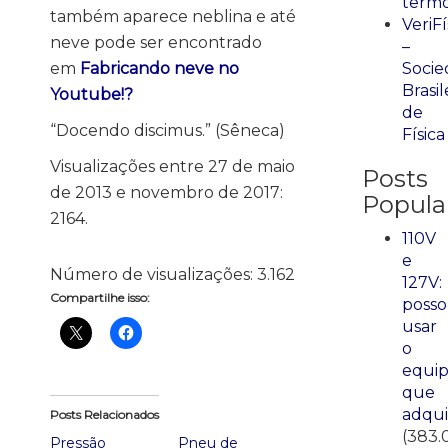
term
também aparece neblina e até
VeriFí
neve pode ser encontrado
–
Socie
em
Fabricando neve no
Brasil
Youtube!?
de
“Docendo discimus.” (Sêneca)
Física
Visualizações entre 27 de maio
Posts
de 2013 e novembro de 2017:
Popula
2164.
110V
e
Número de visualizações:
3.162
127V:
Compartilhe isso:
posso
usar
o
equi
que
adqui
Posts Relacionados
(383.
Pressão
Pneu de