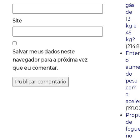
gás
de
13
Site
kg e
45
kg?
(214.
Salvar meus dados neste
Ente
navegador para a próxima vez
o
aume
que eu comentar.
do
peso
com
a
acele
(191.0
Propu
de
fogue
no