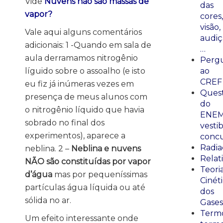
Vide
Nuvens não são massas de
das
vapor?
cores,
visão,
Vale aqui alguns comentários
audiç
adicionais: 1 -Quando em sala de
…
aula derramamos nitrogênio
Perg
ao
líguido sobre o assoalho (e isto
CREF
eu fiz já inúmeras vezes em
Ques
presença de meus alunos com
do
o nitrogênio líquido que havia
ENEM
sobrado no final dos
vestib
experimentos), aparece a
concu
Radia
neblina. 2 –
Neblina e nuvens
Relat
NÃO são constituídas por vapor
Teori
d’água
mas por pequeníssimas
Cinét
partículas água líquida ou até
dos
sólida no ar.
Gases
Termo
Um efeito interessante onde