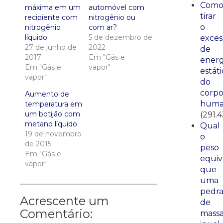
Com
máxima em um
automóvel com
tirar
recipiente com
nitrogênio ou
o
nitrogênio
com ar?
líquido
5 de dezembro de
exces
27 de junho de
2022
de
2017
Em "Gás e
energ
Em "Gás e
vapor"
estáti
vapor"
do
corp
Aumento de
huma
temperatura em
um botijão com
(291.
metano líquido
Qual
19 de novembro
o
de 2015
peso
Em "Gás e
equiv
vapor"
que
uma
pedr
Acrescente um
de
Comentário:
mass