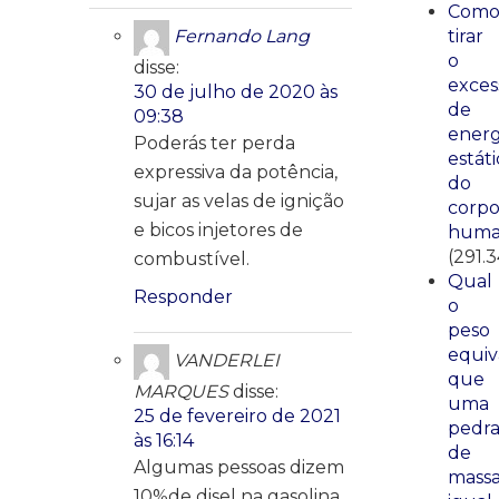
Com
tirar
Fernando Lang
o
disse:
exces
30 de julho de 2020 às
de
09:38
energ
Poderás ter perda
estáti
expressiva da potência,
do
sujar as velas de ignição
corp
e bicos injetores de
huma
(291.
combustível.
Qual
Responder
o
peso
equiv
VANDERLEI
que
MARQUES
disse:
uma
25 de fevereiro de 2021
pedr
às 16:14
de
Algumas pessoas dizem
mass
10%de disel na gasolina