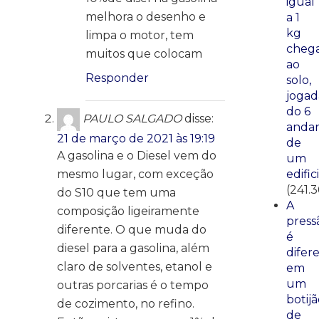
igual
melhora o desenho e
a 1
kg
limpa o motor, tem
cheg
muitos que colocam
ao
Responder
solo,
jogad
do 6
PAULO SALGADO
disse:
anda
21 de março de 2021 às 19:19
de
A gasolina e o Diesel vem do
um
mesmo lugar, com exceção
edific
(241.3
do S10 que tem uma
A
composição ligeiramente
press
diferente. O que muda do
é
diesel para a gasolina, além
difer
claro de solventes, etanol e
em
um
outras porcarias é o tempo
botij
de cozimento, no refino.
de