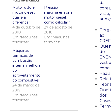
Posts Relacionados
das
Motor otto e
Pressão
cores,
motor diesel:
máxima em um
visão,
qual é a
motor diesel:
audiç
diferença?
como calcular?
…
4 de outubro de
27 de agosto de
Perg
2010
2018
ao
Em "Máquinas
Em "Máquinas
CREF
térmicas"
térmicas"
Ques
Máquinas
do
térmicas de
ENEM
combustão
vestib
interna: melhora
concu
do
Radia
aproveitamento
Relat
do combustível
Teori
24 de março de
Cinét
2019
Em "Máquinas
dos
térmicas"
Gases
Termo