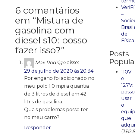
term
VeriFí
6 comentários
–
em “
Mistura de
Socie
Brasil
gasolina com
de
diesel s10: posso
Física
fazer isso?
”
Posts
Popula
Max Rodrigo
disse:
29 de julho de 2020 às 20:34
110V
Por engano foi adicionado no
e
127V:
meu polo 1.0 mpi a quantia
posso
de 3 litros de diesel em 42
usar
litris de gasolina.
o
Quais problemas posso ter
equi
no meu carro?
que
adqui
Responder
(382.