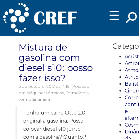
☰
Mistura de
Catego
gasolina com
Acúst
Astro
diesel s10: posso
Atmos
fazer isso?
Atrito
Balíst
5 de outubro, 2017 às 14:19 | Postado
Cinem
em
Máquinas térmicas
,
Termologia,
Corre
termodinâmica
cont
e
Tenho um carro Otto 2.0
alter
original a gasolina. Posso
Cosmo
colocar diesel s10 junto
Dinâm
com a gasolina? Quanto.?
da