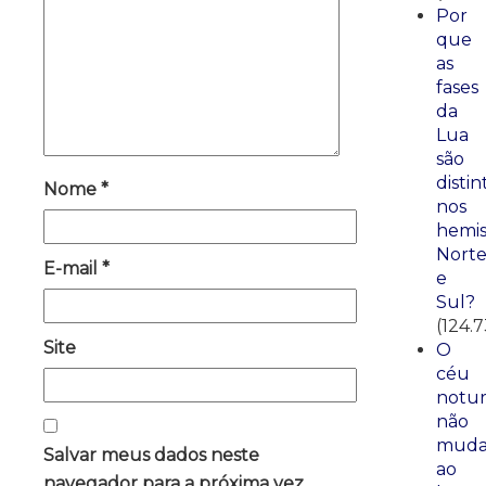
Por
que
as
fases
da
Lua
são
distin
Nome
*
nos
hemis
Nort
E-mail
*
e
Sul?
(124.7
Site
O
céu
notu
não
mud
Salvar meus dados neste
ao
navegador para a próxima vez