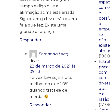
espaç
tempo e digo que a
como
afirmação acima está errada.
é
possí
Siga quem já fez e não quem
o
fala que fez. Existe uma
empu
grande diferença.
se
Responder
não
existe
atmos
Fernando Lang
(190.
disse:
Estre
22 de março de 2021 às
pisca
09:23
com
Talvez 1,5% seja muito
cores
divers
melhor do que 1,0%
qual
quando trata-se de
é a
merda!
razão
(177.
Responder