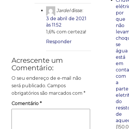
Chuve
elétri
Jardel
disse:
por
3 de abril de 2021
que
às 11:52
não
1,6% com certeza!
leva
choq
Responder
se
água
está
Acrescente um
em
Comentário:
conta
com
O seu endereço de e-mail não
a
será publicado.
Campos
parte
obrigatórios são marcados com
*
eletri
do
Comentário
*
resist
de
aque
(150.