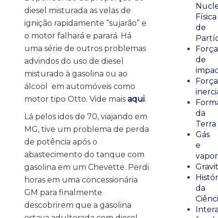
Nucle
diesel misturada as velas de
Física
ignição rapidamente “sujarão” e
de
o motor falhará e parará. Há
Partí
uma série de outros problemas
Força
de
advindos do uso de diesel
impa
misturado à gasolina ou ao
Força
álcool em automóveis como
inerci
motor tipo Otto. Vide mais
aqui
.
Form
da
Lá pelos idos de 70, viajando em
Terra
MG, tive um problema de perda
Gás
de potência após o
e
abastecimento do tanque com
vapor
Gravi
gasolina em um Chevette. Perdi
Histór
horas em uma concessionária
da
GM para finalmente
Ciênc
descobrirem que a gasolina
Inter
estava adulterada com diesel.