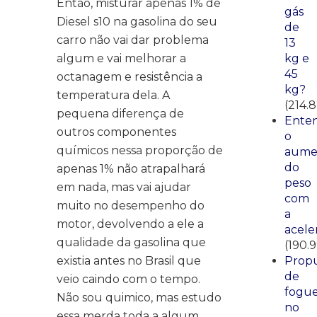
Então, misturar apenas 1% de
gás
Diesel s10 na gasolina do seu
de
carro não vai dar problema
13
algum e vai melhorar a
kg e
45
octanagem e resistência a
kg?
temperatura dela. A
(214.
pequena diferença de
Ente
outros componentes
o
químicos nessa proporção de
aume
do
apenas 1% não atrapalhará
peso
em nada, mas vai ajudar
com
muito no desempenho do
a
motor, devolvendo a ele a
acele
qualidade da gasolina que
(190.
existia antes no Brasil que
Propu
de
veio caindo com o tempo.
fogue
Não sou quimico, mas estudo
no
essa merda toda a algum