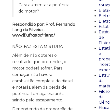
Para aumentar a potência
rotaç
Eletr
do motor?
Elet
Eletr
Respondido por: Prof. Fernando
Estát
Lang da Silveira -
Estát
www.if.ufrgs.br/~lang/
de
Fluid
NÃO FAZ ESTA MISTURA!
Estatí
e
Além de não obteres o
proba
resultado que pretendes, o
incer
motor poderá sofrer. Para
exper
começar não haverá
Estru
da
combustão completa do diesel
matér
e notarás, além da perda de
Filoso
potência, fumaça estranha
da
saindo pelo escapamento.
Ciênc
Física
Dependendo da proporção de