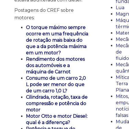
fund
Lua
Postagens do CREF sobre
Magn
motores:
Máqu
térmi
O torque máximo sempre
Mate
ocorre em uma frequência
Mecâ
de rotação mais baixa do
Mecâ
que a da potência máxima
de
em um motor?
fluido
Rendimento dos motores
Mecâ
dos automóveis e a
quânt
máquina de Carnot
Mític
Consumo de um carro 2,0
Terra
L pode ser menor do que
Plana
de um carro 1,0 L?
Mitos,
Cilindrada, rotação, taxa de
empu
compressão e potência do
notíci
motor
falsas
Motor Otto e motor Diesel:
Muda
qual é a diferença?
de
Potência e torque do