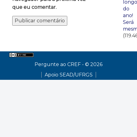
long
que eu comentar.
do
ano!
Será
mesm
(119.4
Pergunte ao CREF - © 2026
Apoio SEAD/UFRGS