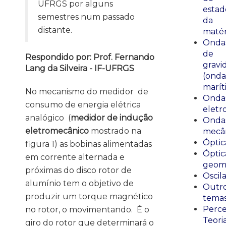
UFRGS por alguns
estad
semestres num passado
da
distante.
matér
Onda
de
Respondido por: Prof. Fernando
gravi
Lang da Silveira - IF-UFRGS
(onda
marít
No mecanismo do medidor de
Onda
consumo de energia elétrica
eletr
analógico (
medidor de indução
Onda
eletromecânico
mostrado na
mecân
Óptic
figura 1) as bobinas alimentadas
Óptic
em corrente alternada e
geomé
próximas do disco rotor de
Oscil
alumínio tem o objetivo de
Outr
produzir um torque magnético
tema
Perce
no rotor, o movimentando. É o
Teori
giro do rotor que determinará o