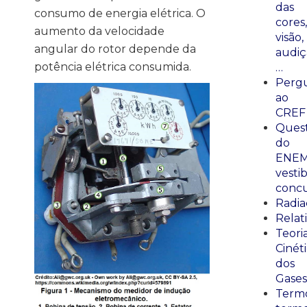
das
consumo de energia elétrica. O
cores,
aumento da velocidade
visão,
angular do rotor depende da
audiç
potência elétrica consumida.
…
Perg
ao
CREF
Ques
do
ENEM
vestib
concu
Radia
Relat
Teori
Cinét
dos
Gases
Termo