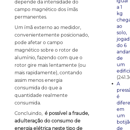
igual
depende da intensidade do
a 1
campo magnético dos ímãs
kg
permanentes.
cheg
ao
Um ímã externo ao medidor,
solo,
convenientemente posicionado,
jogad
pode afetar o campo
do 6
magnético sobre o rotor de
anda
alumínio, fazendo com que o
de
um
rotor gire mais lentamente (ou
edific
mais rapidamente), contando
(241.3
assim menos energia
A
consumida do que a
press
quantidade realmente
é
difer
consumida.
em
Concluindo,
é possível a fraude,
um
adulteração do consumo de
botij
de
energia elétrica neste tipo de