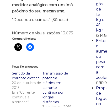
gás
medidor analógico com um ímã
de
próximo do seu mecanismo.
13
kg e
“Docendo discimus.” (Sêneca)
45
kg?
Número de visualizações:
13.075
(214.
Compartilhe isso:
Ente
o
aume
do
peso
com
Posts Relacionados
a
Sentido da
Transmissão de
acele
corrente elétrica
potência
(190.
20 de outubro de
elétrica em
2015
corrente
Propu
Em "Corrente
contínua por
de
contínua e
longas
fogue
alternada"
distâncias
no
3 de abril de 2019