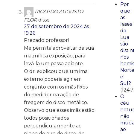
Por
que
RICARDO AUGUSTO
as
FLOR
disse:
fases
27 de setembro de 2024 às
da
19:26
Lua
Prezado professor!
são
Me permita aproveitar da sua
distin
magnífica exposição, para
nos
hemis
levá-la um passo adiante.
Nort
O dr. explicou que um ima
e
externo poderia agir em
Sul?
conjunto com os imãs fixos
(124.7
do medidor na ação de
O
freagem do disco metálico.
céu
notu
Observo que esses imãs estão
não
todos posicionados
mud
perpendicularmente ao
ao
plano de giro do disco, de