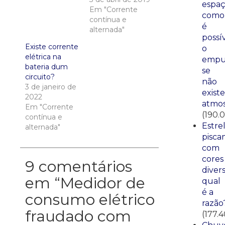
espaç
Em "Corrente
como
contínua e
é
alternada"
possí
Existe corrente
o
elétrica na
empu
bateria dum
se
circuito?
não
3 de janeiro de
existe
2022
atmos
Em "Corrente
(190.
contínua e
Estre
alternada"
pisca
com
cores
9 comentários
divers
em “
Medidor de
qual
é a
consumo elétrico
razão
fraudado com
(177.