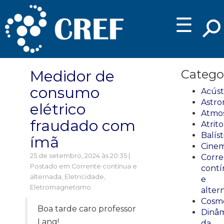
☰
Medidor de
Catego
consumo
Acúst
Astro
elétrico
Atmos
fraudado com
Atrito
Balíst
ímã
Cinem
25 de setembro, 2024 às 20:35 |
Corre
Postado em
Corrente contínua e
cont
alternada
,
Eletricidade
,
e
Eletromagnetismo
alter
Cosmo
Boa tarde caro professor
Dinâm
Lang!
da