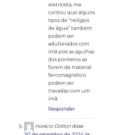
eletricista, me
contou que alguns
tipos de “relógios
de água” também
podem ser
adulterados com
ímã pois as agulhas
dos ponteiros se
forem de material
ferromagnético
podem ser
travadas com um
ímã.
Responder
Horácio Dottori
disse:
30 de setembro de 2024 às