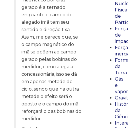
Nucle
gerado é alternado
Física
enquanto o campo do
de
alegado imã tem seu
Partí
Força
sentido e direção fixa.
de
Assim, me parece que, se
impa
o campo magnético do
Força
imã se opõem ao campo
inerci
gerado pelas bobinas do
Form
da
medidor, como alega a
Terra
concessionária, isso se dá
Gás
em apenas metade do
e
ciclo, sendo que na outra
vapor
metade o efeito será o
Gravi
oposto e o campo do imã
Histór
da
reforçará o das bobinas do
Ciênc
medidor.
Inter