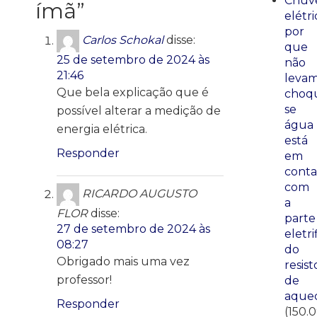
Chuve
ímã
”
elétri
por
Carlos Schokal
disse:
que
25 de setembro de 2024 às
não
21:46
leva
Que bela explicação que é
choq
se
possível alterar a medição de
água
energia elétrica.
está
Responder
em
conta
com
RICARDO AUGUSTO
a
FLOR
disse:
parte
27 de setembro de 2024 às
eletri
08:27
do
Obrigado mais uma vez
resist
professor!
de
aque
Responder
(150.