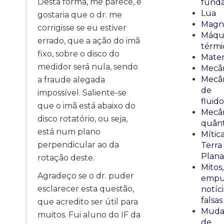
Desta forma, me parece, e
fund
Lua
gostaria que o dr. me
Magn
corrigisse se eu estiver
Máqu
errado, que a ação do imã
térmi
fixo, sobre o disco do
Mate
medidor será nula, sendo
Mecâ
Mecâ
a fraude alegada
de
impossível. Saliente-se
fluido
que o imã está abaixo do
Mecâ
disco rotatório, ou seja,
quânt
está num plano
Mític
perpendicular ao da
Terra
Plana
rotação deste.
Mitos,
Agradeço se o dr. puder
empu
esclarecer esta questão,
notíci
falsas
que acredito ser útil para
Muda
muitos. Fui aluno do IF da
de