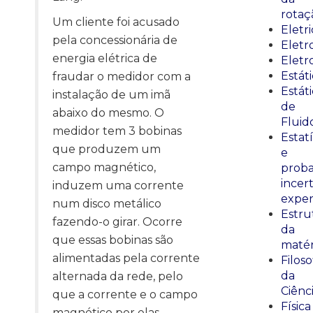
rotaç
Um cliente foi acusado
Eletr
pela concessionária de
Elet
energia elétrica de
Eletr
Estát
fraudar o medidor com a
Estát
instalação de um imã
de
abaixo do mesmo. O
Fluid
medidor tem 3 bobinas
Estatí
que produzem um
e
campo magnético,
proba
incer
induzem uma corrente
exper
num disco metálico
Estru
fazendo-o girar. Ocorre
da
que essas bobinas são
matér
alimentadas pela corrente
Filoso
da
alternada da rede, pelo
Ciênc
que a corrente e o campo
Física
magnético por elas