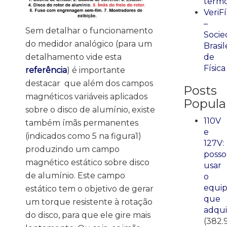
term
VeriFí
–
Sem detalhar o funcionamento
Socie
do medidor analógico (para um
Brasil
de
detalhamento vide esta
Física
referência
) é importante
destacar que além dos campos
Posts
magnéticos variáveis aplicados
Popula
sobre o disco de alumínio, existe
110V
também ímãs permanentes
e
(indicados como 5 na figura1)
127V:
produzindo um campo
posso
magnético estático sobre disco
usar
de alumínio. Este campo
o
equi
estático tem o objetivo de gerar
que
um torque resistente à rotação
adqui
do disco, para que ele gire mais
(382.