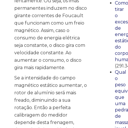
lentamente. Ou seja, os imãs
Com
permanentes induzem no disco
tirar
o
girante correntes de Foucault
exces
que funcionam como um freio
de
magnético. Assim, caso o
energ
consumo de energia elétrica
estáti
seja constante, o disco gira com
do
velocidade constante. Ao
corp
huma
aumentar o consumo, o disco
(291.
gira mais rapidamente.
Qual
Se a intensidade do campo
o
peso
magnético estático aumentar, o
equiv
rotor de alumínio será mais
que
freado, diminuindo a sua
uma
rotação. Então a perfeita
pedr
calibragem do medidor
de
mass
depende desta frenagem,