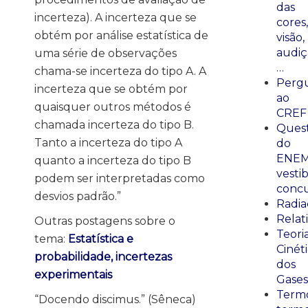
das
incerteza). A incerteza que se
cores,
obtém por análise estatística de
visão,
audiç
uma série de observações
…
chama-se incerteza do tipo A. A
Perg
incerteza que se obtém por
ao
quaisquer outros métodos é
CREF
chamada incerteza do tipo B.
Ques
Tanto a incerteza do tipo A
do
ENEM
quanto a incerteza do tipo B
vestib
podem ser interpretadas como
concu
desvios padrão.”
Radia
Relat
Outras postagens sobre o
Teori
tema:
Estatística e
Cinét
probabilidade, incertezas
dos
experimentais
Gases
Termo
“Docendo discimus.” (Sêneca)