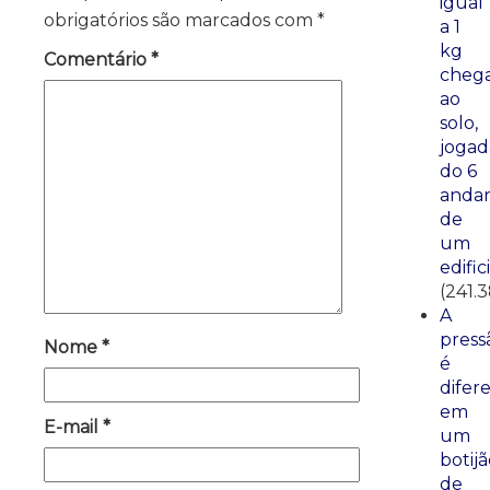
igual
obrigatórios são marcados com
*
a 1
kg
Comentário
*
cheg
ao
solo,
jogad
do 6
anda
de
um
edific
(241.
A
press
Nome
*
é
difer
em
E-mail
*
um
botij
de