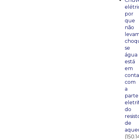
Chuve
elétri
por
que
não
leva
choq
se
água
está
em
conta
com
a
parte
eletri
do
resist
de
aque
(150.1