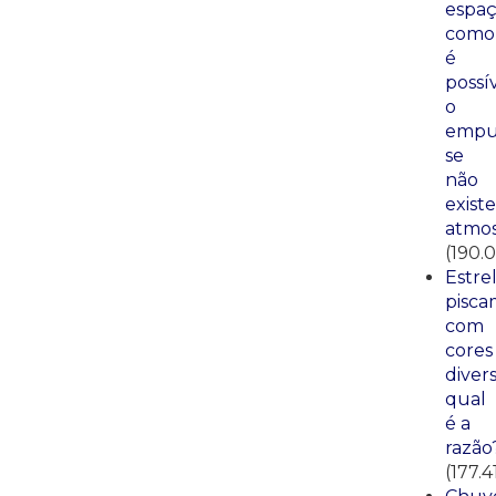
espaç
como
é
possí
o
empu
se
não
existe
atmos
(190.0
Estre
pisca
com
cores
divers
qual
é a
razão
(177.4