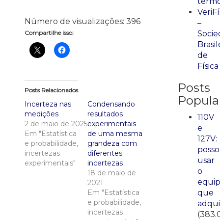
term
VeriFí
Número de visualizações:
396
–
Compartilhe isso:
Socie
Brasil
de
Física
Posts
Posts Relacionados
Popula
Incerteza nas
Condensando
medições
resultados
110V
2 de maio de 2025
experimentais
e
Em "Estatística
de uma mesma
127V:
e probabilidade,
grandeza com
posso
incertezas
diferentes
usar
experimentais"
incertezas
o
18 de maio de
equi
2021
Em "Estatística
que
e probabilidade,
adqui
incertezas
(383.