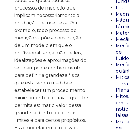
todos ou quase todos os
fund
Lua
processos de medição que
Magn
implicam necessariamente a
Máqu
produção de incerteza. Por
térmi
exemplo, todo processo de
Mate
medição supõe a construção
Mecâ
de um modelo em que o
Mecâ
de
profissional lança mão de leis,
fluido
idealizações e aproximações do
Mecâ
seu campo de conhecimento
quânt
para definir a grandeza física
Mític
que está sendo medida e
Terra
Plana
estabelecer um procedimento
Mitos,
minimamente confiável que lhe
empu
permita estimar o valor dessa
notíci
grandeza dentro de certos
falsas
limites e para certos propósitos.
Muda
Essa modelagem é realizada,
de