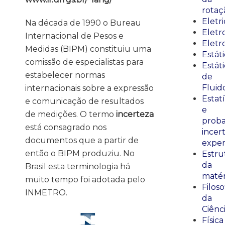
rotaç
Eletr
Na década de 1990 o Bureau
Elet
Internacional de Pesos e
Eletr
Medidas (BIPM) constituiu uma
Estát
comissão de especialistas para
Estát
estabelecer normas
de
Fluid
internacionais sobre a expressão
Estatí
e comunicação de resultados
e
de medições. O termo
incerteza
proba
está consagrado nos
incer
documentos que a partir de
exper
então o BIPM produziu. No
Estru
da
Brasil esta terminologia há
matér
muito tempo foi adotada pelo
Filoso
INMETRO.
da
Ciênc
Física