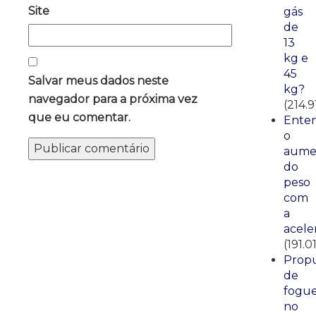
Site
gás
de
13
kg e
45
Salvar meus dados neste
kg?
navegador para a próxima vez
(214.9
que eu comentar.
Ente
o
aume
do
peso
com
a
acele
(191.01
Propu
de
fogue
no