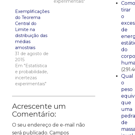
experimentais"
Com
tirar
Exemplificações
o
do Teorema
exces
Central do
Limite na
de
distribuição das
energ
médias
estáti
amostrais
do
31 de agosto de
corp
2015
huma
Em "Estatística
(291.
e probabilidade,
Qual
incertezas
o
experimentais"
peso
equiv
que
Acrescente um
uma
Comentário:
pedr
de
O seu endereço de e-mail não
mass
será publicado.
Campos