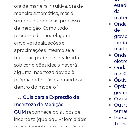
estad
ora de maneira intuitiva, ora de
da
maneira sistemática, mas é
matér
sempre inerente ao processo
Onda
de medição. Como todo
de
processo de modelagem
gravi
(onda
envolve idealizações e
marít
aproximações, mesmo se a
Onda
medição puder ser realizada
eletr
sob condições ideais, haverá
Onda
alguma incerteza devido à
mecân
própria definição da grandeza
Óptic
Óptic
dentro do modelo.”
geomé
– O
Guia para a Expressão de
Oscil
Incerteza de Medição –
Outr
tema
GUM
reconhece dois tipos de
Perce
incerteza (que equivalem a dois
Teori
procedimentos de avaliação de