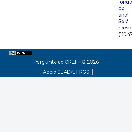
long
do
ano!
Será
mesm
(119.4
Pergunte ao CREF - © 2026
Apoio SEAD/UFRGS