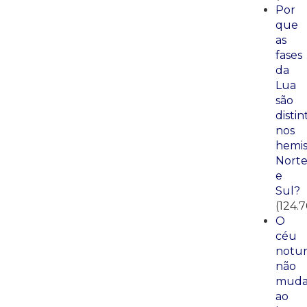
Por
que
as
fases
da
Lua
são
distin
nos
hemis
Nort
e
Sul?
(124.7
O
céu
notu
não
mud
ao