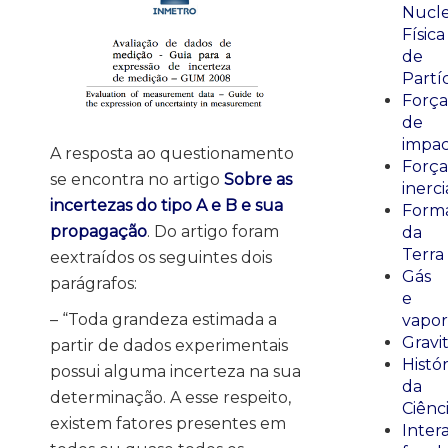
Nucle
Física
de
Partí
Força
de
impa
A resposta ao questionamento
Força
se encontra no artigo
Sobre as
inerci
incertezas do tipo A e B e sua
Form
propagação
. Do artigo foram
da
Terra
eextraídos os seguintes dois
Gás
parágrafos:
e
– “Toda grandeza estimada a
vapor
Gravi
partir de dados experimentais
Histór
possui alguma incerteza na sua
da
determinação. A esse respeito,
Ciênc
existem fatores presentes em
Inter