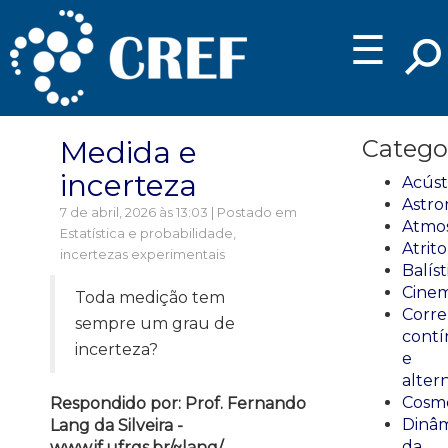
☰
Medida e
Catego
incerteza
Acúst
Astro
7 de abril, 2026 às 13:03 | Postado em
Atmos
Estatística e probabilidade,
Atrito
incertezas experimentais
Balíst
Cinem
Toda medição tem
Corre
sempre um grau de
cont
incerteza?
e
alter
Cosmo
Respondido por: Prof. Fernando
Dinâm
Lang da Silveira -
da
www.if.ufrgs.br/~lang/