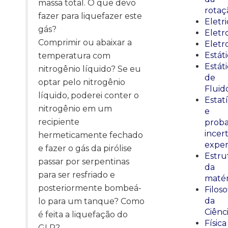
massa total. O que devo
rotaç
fazer para liquefazer este
Eletr
gás?
Elet
Comprimir ou abaixar a
Eletr
Estát
temperatura com
Estát
nitrogênio líquido? Se eu
de
optar pelo nitrogênio
Fluid
líquido, poderei conter o
Estatí
nitrogênio em um
e
recipiente
proba
incer
hermeticamente fechado
exper
e fazer o gás da pirólise
Estru
passar por serpentinas
da
para ser resfriado e
matér
posteriormente bombeá-
Filoso
da
lo para um tanque? Como
Ciênc
é feita a liquefação do
Física
GLP?