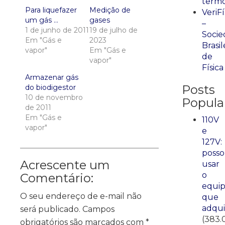
term
Para liquefazer
Medição de
VeriFí
um gás …
gases
–
1 de junho de 2011
19 de julho de
Socie
Em "Gás e
2023
Brasil
vapor"
Em "Gás e
de
vapor"
Física
Armazenar gás
Posts
do biodigestor
10 de novembro
Popula
de 2011
Em "Gás e
110V
vapor"
e
127V:
posso
Acrescente um
usar
o
Comentário:
equi
O seu endereço de e-mail não
que
adqui
será publicado.
Campos
(383.
obrigatórios são marcados com
*