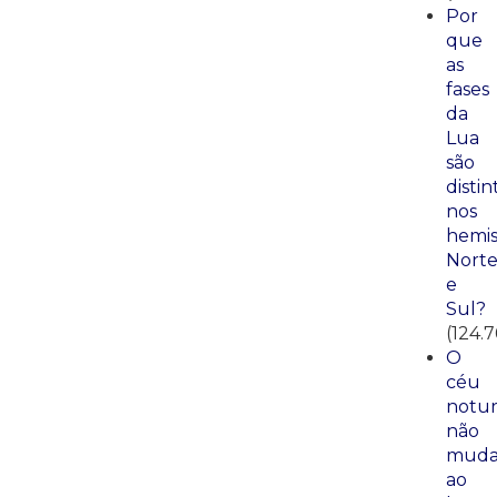
Por
que
as
fases
da
Lua
são
distin
nos
hemis
Nort
e
Sul?
(124.7
O
céu
notu
não
mud
ao