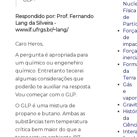
Nucle
Física
Respondido por: Prof. Fernando
de
Lang da Silveira -
Partí
www.if.ufrgs.br/~lang/
Força
de
Caro Heros,
impa
Força
A pergunta é apropriada para
inerci
um químico ou engenehiro
Form
químico. Entretanto tecerei
da
Terra
algumas considerações que
Gás
poderão te auxiliar na resposta.
e
Vou começar com o GLP.
vapor
Gravi
O GLP é uma mistura de
Histór
propano e butano. Ambas as
da
substâncias tem temperatura
Ciênc
crítica bem maior do que a
Inter