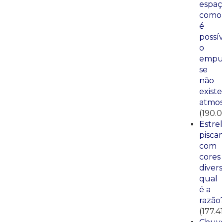
espaç
como
é
possí
o
empu
se
não
existe
atmos
(190.0
Estre
pisca
com
cores
divers
qual
é a
razão
(177.4