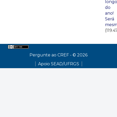
long
do
ano!
Será
mesm
(119.4
Pergunte ao CREF - © 2026
Apoio SEAD/UFRGS