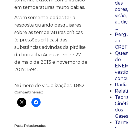
das
em temperaturas muito baixas.
cores,
visão,
Assim somente podes ter a
audiç
resposta quando pesquisares
…
sobre as temperaturas críticas
Perg
(e pressões críticas) das
ao
CREF
substâncias advindas da pirólise
Ques
da borracha.Acessos entre 27
do
de maio de 2013 e novembro de
ENEM
2017: 1594.
vestib
concu
Radia
Número de visualizações:
1.852
Relat
Compartilhe isso:
Teori
Cinét
dos
Gases
Termo
Posts Relacionados