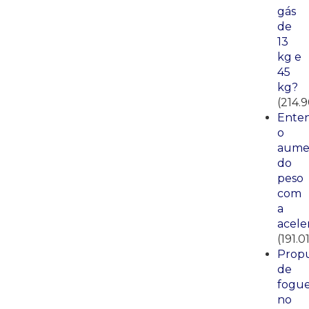
gás
de
13
kg e
45
kg?
(214.
Ente
o
aume
do
peso
com
a
acele
(191.0
Propu
de
fogue
no