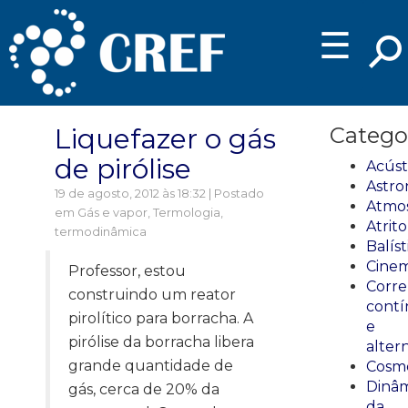
☰
Liquefazer o gás
Catego
de pirólise
Acúst
Astro
19 de agosto, 2012 às 18:32 | Postado
Atmos
em
Gás e vapor
,
Termologia,
Atrito
termodinâmica
Balíst
Cinem
Professor, estou
Corre
construindo um reator
cont
pirolítico para borracha. A
e
pirólise da borracha libera
alter
grande quantidade de
Cosmo
Dinâm
gás, cerca de 20% da
da