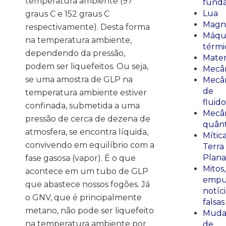
temperatura ambiente (97
fund
Lua
graus C e 152 graus C
Magn
respectivamente). Desta forma
Máqu
na temperatura ambiente,
térmi
dependendo da pressão,
Mate
podem ser liquefeitos. Ou seja,
Mecâ
se uma amostra de GLP na
Mecâ
de
temperatura ambiente estiver
fluido
confinada, submetida a uma
Mecâ
pressão de cerca de dezena de
quânt
atmosfera, se encontra líquida,
Mític
convivendo em equilíbrio com a
Terra
Plana
fase gasosa (vapor). É o que
Mitos,
acontece em um tubo de GLP
empu
que abastece nossos fogões. Já
notíci
o GNV, que é principalmente
falsas
metano, não pode ser liquefeito
Muda
na temperatura ambiente por
de