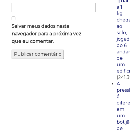
igual
a 1
kg
cheg
Salvar meus dados neste
ao
solo,
navegador para a próxima vez
jogad
que eu comentar.
do 6
anda
de
um
edific
(241.
A
press
é
difer
em
um
botij
de