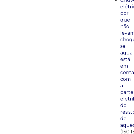
Chuve
elétri
por
que
não
leva
choq
se
água
está
em
conta
com
a
parte
eletri
do
resist
de
aque
(150.1