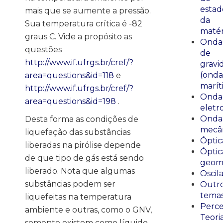
estad
mais que se aumente a pressão.
da
Sua temperatura crítica é -82
matér
graus C. Vide a propósito as
Onda
questões
de
http://www.if.ufrgs.br/cref/?
gravi
(onda
area=questions&id=118
e
marít
http://www.if.ufrgs.br/cref/?
Onda
area=questions&id=198
.
eletr
Onda
Desta forma as condições de
mecân
liquefação das substâncias
Óptic
liberadas na pirólise depende
Óptic
de que tipo de gás está sendo
geomé
liberado. Nota que algumas
Oscil
substâncias podem ser
Outr
tema
liquefeitas na temperatura
Perce
ambiente e outras, como o GNV,
Teori
somente existem como líquido