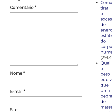
Com
Comentário
*
tirar
o
exces
de
energ
estáti
do
corp
huma
(291.
Qual
o
Nome
*
peso
equiv
que
uma
E-mail
*
pedr
de
mass
Site