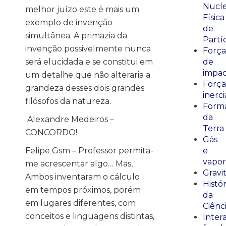
Nucle
melhor juízo este é mais um
Física
exemplo de invenção
de
simultânea. A primazia da
Partí
invenção possivelmente nunca
Força
será elucidada e se constitui em
de
impa
um detalhe que não alteraria a
Força
grandeza desses dois grandes
inerci
filósofos da natureza.
Form
da
Alexandre Medeiros –
Terra
CONCORDO!
Gás
Felipe Gsm – Professor permita-
e
vapor
me acrescentar algo… Mas,
Gravi
Ambos inventaram o cálculo
Histór
em tempos próximos, porém
da
em lugares diferentes, com
Ciênc
conceitos e linguagens distintas,
Inter