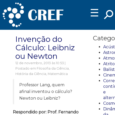
☰
Invenção do
Catego
Cálculo: Leibniz
Acúst
Astro
ou Newton
Atmos
12 de novembro, 2013 às 10:53 |
Atrito
Postado em
Filosofia da Ciência
,
Balíst
História da Ciência
,
Matemática
Cinem
Corre
Professor Lang, quem
cont
afinal inventou o cálculo?
e
alter
Newton ou Leibniz?
Cosmo
Dinâm
Respondido por: Prof. Fernando
da