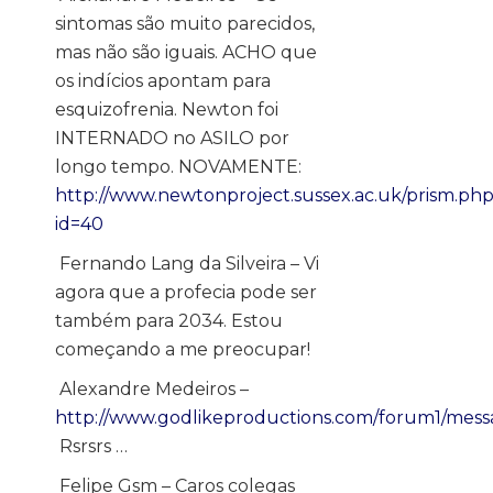
sintomas são muito parecidos,
mas não são iguais. ACHO que
os indícios apontam para
esquizofrenia. Newton foi
INTERNADO no ASILO por
longo tempo. NOVAMENTE:
http://www.newtonproject.sussex.ac.uk/prism.ph
id=40
Fernando Lang da Silveira – Vi
agora que a profecia pode ser
também para 2034. Estou
começando a me preocupar!
Alexandre Medeiros –
http://www.godlikeproductions.com/forum1/mess
Rsrsrs …
Felipe Gsm – Caros colegas