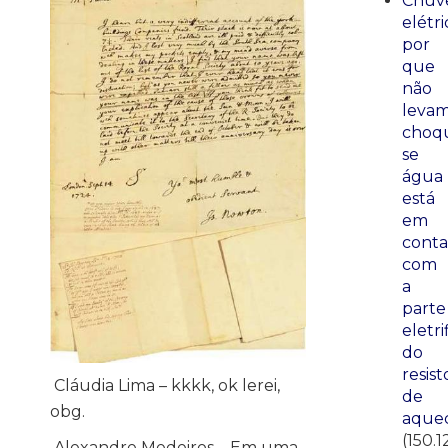
Chuve
elétri
por
que
não
leva
choq
se
água
está
em
conta
com
a
parte
eletri
do
resist
Cláudia Lima – kkkk, ok lerei,
de
obg.
aque
(150.1
Alexandre Medeiros – Em uma