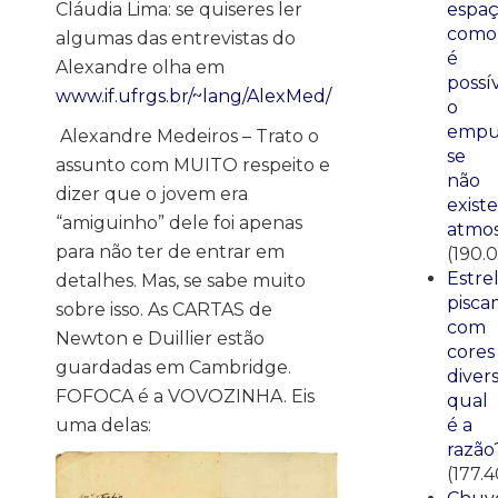
Cláudia Lima: se quiseres ler
espaç
como
algumas das entrevistas do
é
Alexandre olha em
possí
www.if.ufrgs.br/~lang/AlexMed/
o
empu
Alexandre Medeiros – Trato o
se
assunto com MUITO respeito e
não
dizer que o jovem era
existe
“amiguinho” dele foi apenas
atmos
para não ter de entrar em
(190.
Estre
detalhes. Mas, se sabe muito
pisca
sobre isso. As CARTAS de
com
Newton e Duillier estão
cores
guardadas em Cambridge.
divers
FOFOCA é a VOVOZINHA. Eis
qual
uma delas:
é a
razão
(177.