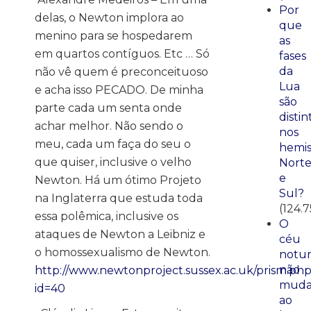
Por
delas, o Newton implora ao
que
menino para se hospedarem
as
em quartos contíguos. Etc … Só
fases
da
não vê quem é preconceituoso
Lua
e acha isso PECADO. De minha
são
parte cada um senta onde
distin
achar melhor. Não sendo o
nos
meu, cada um faça do seu o
hemis
que quiser, inclusive o velho
Nort
e
Newton. Há um ótimo Projeto
Sul?
na Inglaterra que estuda toda
(124.7
essa polêmica, inclusive os
O
ataques de Newton a Leibniz e
céu
o homossexualismo de Newton.
notu
não
http://www.newtonproject.sussex.ac.uk/prism.ph
mud
id=40
ao