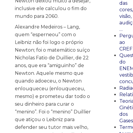
Newton deixou muito a desejar,
das
inclusive ele calculou o fim do
cores,
mundo para 2060.
visão,
audiç
Alexandre Medeiros – Lang,
…
quem “esperneou” com o
Perg
Leibniz não foi logo o próprio
ao
CREF
Newton; foi o matemático suíço
Ques
Nicholas Fatio de Duillier, de 22
do
anos, que era “amiguinho” de
ENEM
Newton. Aquele mesmo que
vestib
quando adoeceu, o Newton
concu
Radia
enlouqueceu (enlouqueceu,
Relat
mesmo) e prometeu dar todo o
Teori
seu dinheiro para curar o
Cinét
“menino”. Foi o “menino” Duillier
dos
que atiçou o Leibniz para
Gases
defender seu tutor mais velho,
Termo