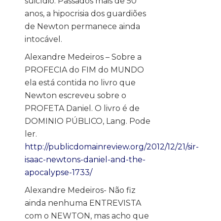
suicídio. Passados mais de 50
anos, a hipocrisia dos guardiões
de Newton permanece ainda
intocável.
Alexandre Medeiros – Sobre a
PROFECIA do FIM do MUNDO
ela está contida no livro que
Newton escreveu sobre o
PROFETA Daniel. O livro é de
DOMINIO PÚBLICO, Lang. Pode
ler.
http://publicdomainreview.org/2012/12/21/sir-
isaac-newtons-daniel-and-the-
apocalypse-1733/
Alexandre Medeiros- Não fiz
ainda nenhuma ENTREVISTA
com o NEWTON, mas acho que