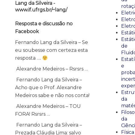
Lang da Silveira -
rotaç
www.if.ufrgs.br/~lang/
Eletr
Elet
Resposta e discussão no
Eletr
Facebook
Estát
Estát
Fernando Lang da Silveira – Se
de
eu soubesse com certeza esta
Fluid
resposta ….
Estatí
e
Alexandre Medeiros – Rsrsrs …
proba
incer
Fernando Lang da Silveira –
exper
Acho que o Prof. Alexandre
Estru
Medeiros sabe e não nos conta!
da
matér
Alexandre Medeiros – TOU
Filoso
FORA! Rsrsrs …
da
Fernando Lang da Silveira –
Ciênc
Física
Prezada Cláudia Lima: salvo