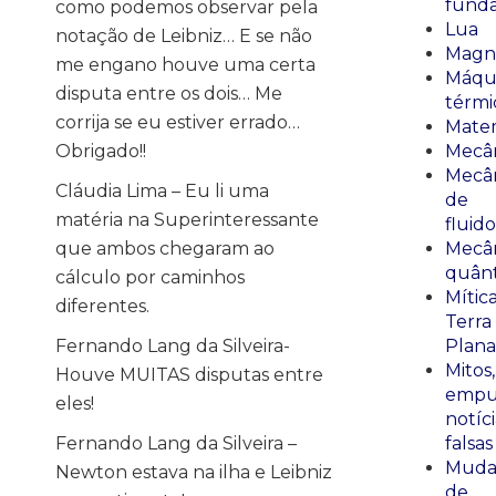
fund
como podemos observar pela
Lua
notação de Leibniz… E se não
Magn
me engano houve uma certa
Máqu
disputa entre os dois… Me
térmi
corrija se eu estiver errado…
Mate
Obrigado!!
Mecâ
Mecâ
Cláudia Lima – Eu li uma
de
matéria na Superinteressante
fluido
que ambos chegaram ao
Mecâ
quânt
cálculo por caminhos
Mític
diferentes.
Terra
Fernando Lang da Silveira-
Plana
Mitos,
Houve MUITAS disputas entre
empu
eles!
notíci
Fernando Lang da Silveira –
falsas
Muda
Newton estava na ilha e Leibniz
de