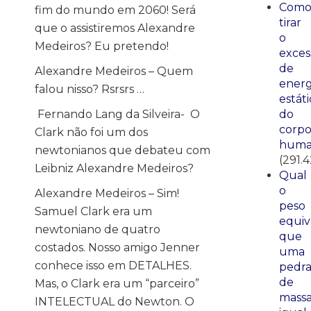
Com
fim do mundo em 2060! Será
tirar
que o assistiremos Alexandre
o
Medeiros? Eu pretendo!
exces
de
Alexandre Medeiros – Quem
energ
falou nisso? Rsrsrs …
estáti
Fernando Lang da Silveira- O
do
corp
Clark não foi um dos
huma
newtonianos que debateu com
(291.
Leibniz Alexandre Medeiros?
Qual
o
Alexandre Medeiros – Sim!
peso
Samuel Clark era um
equiv
newtoniano de quatro
que
costados. Nosso amigo Jenner
uma
conhece isso em DETALHES.
pedr
de
Mas, o Clark era um “parceiro”
mass
INTELECTUAL do Newton. O