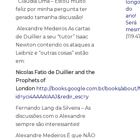
Cláudia Lima – Estou muito
long
do
feliz por minha pergunta ter
ano!
gerado tamanha discussão!
Será
Alexandre Medeiros As cartas
mesm
(119.4
de Duillier a seu “tutor” Isaac
Newton contendo os ataques a
Leibniz e “outras coisas” estão
em:
Nicolas Fatio de Duillier and the
Prophets of
London
http://books.google.com.br/books/about/
id=yci4AAAAIAAJ&redir_esc=y
Fernando Lang da Silveira – As
discussões com o Alexandre
sempre são interessantes!
Alexandre Medeiros É que NÃO