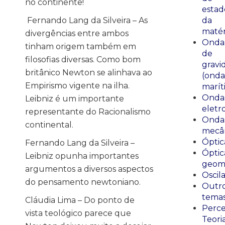
no continente!
estad
Fernando Lang da Silveira – As
da
matér
divergências entre ambos
Onda
tinham origem também em
de
filosofias diversas. Como bom
gravi
britânico Newton se alinhava ao
(onda
Empirismo vigente na ilha.
marít
Onda
Leibniz é um importante
eletr
representante do Racionalismo
Onda
continental.
mecân
Óptic
Fernando Lang da Silveira –
Óptic
Leibniz opunha importantes
geomé
argumentos a diversos aspectos
Oscil
do pensamento newtoniano.
Outr
tema
Cláudia Lima – Do ponto de
Perce
vista teológico parece que
Teori