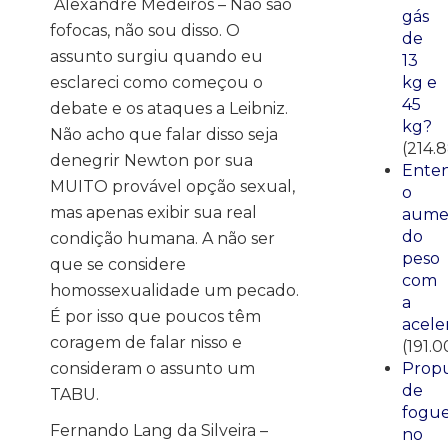
Alexandre Medeiros – Não são
gás
fofocas, não sou disso. O
de
assunto surgiu quando eu
13
esclareci como começou o
kg e
45
debate e os ataques a Leibniz.
kg?
Não acho que falar disso seja
(214.
denegrir Newton por sua
Ente
MUITO provável opção sexual,
o
mas apenas exibir sua real
aume
do
condição humana. A não ser
peso
que se considere
com
homossexualidade um pecado.
a
É por isso que poucos têm
acele
coragem de falar nisso e
(191.0
consideram o assunto um
Propu
de
TABU.
fogue
Fernando Lang da Silveira –
no