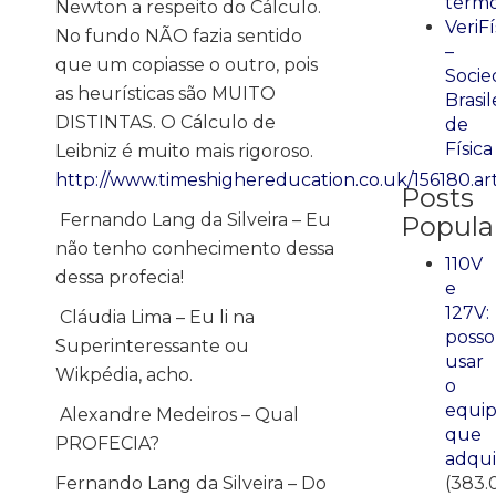
term
Newton a respeito do Cálculo.
VeriFí
No fundo NÃO fazia sentido
–
que um copiasse o outro, pois
Socie
as heurísticas são MUITO
Brasil
DISTINTAS. O Cálculo de
de
Física
Leibniz é muito mais rigoroso.
http://www.timeshighereducation.co.uk/156180.art
Posts
Fernando Lang da Silveira – Eu
Popula
não tenho conhecimento dessa
110V
dessa profecia!
e
127V:
Cláudia Lima – Eu li na
posso
Superinteressante ou
usar
Wikpédia, acho.
o
equi
Alexandre Medeiros – Qual
que
PROFECIA?
adqui
Fernando Lang da Silveira – Do
(383.