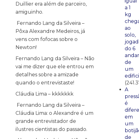
igual
Duillier era além de parceiro,
a 1
amiguinho.
kg
cheg
Fernando Lang da Silveira –
ao
Pôxa Alexandre Medeiros, já
solo,
vens com fofocas sobre o
jogad
Newton!
do 6
anda
Fernando Lang da Silveira – Não
de
vai me dizer que ele entrou em
um
detalhes sobre a amizade
edific
quando o entrevistaste!
(241.
A
Cláudia Lima – kkkkkkk
press
é
Fernando Lang da Silveira –
difer
Cláudia Lima: o Alexandre é um
em
grande entrevistador de
um
ilustres cientistas do passado.
botij
de