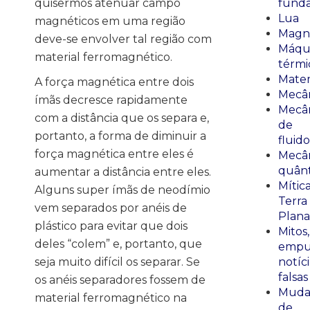
quisermos atenuar campo
fund
Lua
magnéticos em uma região
Magn
deve-se envolver tal região com
Máqu
material ferromagnético.
térmi
Mate
A força magnética entre dois
Mecâ
ímãs decresce rapidamente
Mecâ
com a distância que os separa e,
de
portanto, a forma de diminuir a
fluido
força magnética entre eles é
Mecâ
quânt
aumentar a distância entre eles.
Mític
Alguns super ímãs de neodímio
Terra
vem separados por anéis de
Plana
plástico para evitar que dois
Mitos,
deles “colem” e, portanto, que
empu
seja muito difícil os separar. Se
notíci
falsas
os anéis separadores fossem de
Muda
material ferromagnético na
de