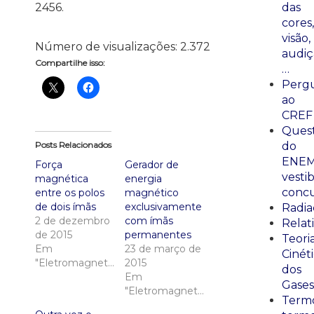
2456.
das
cores,
visão,
Número de visualizações:
2.372
audiç
Compartilhe isso:
…
Perg
ao
CREF
Ques
Posts Relacionados
do
ENEM
Força
Gerador de
vestib
magnética
energia
concu
entre os polos
magnético
de dois ímãs
exclusivamente
Radia
2 de dezembro
com ímãs
Relat
de 2015
permanentes
Teori
Em
23 de março de
Cinét
"Eletromagnetismo"
2015
dos
Em
Gases
"Eletromagnetismo"
Termo