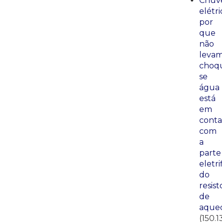
Chuve
elétri
por
que
não
leva
choq
se
água
está
em
conta
com
a
parte
eletri
do
resist
de
aque
(150.1