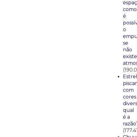
espaç
como
é
possí
o
empu
se
não
existe
atmos
(190.0
Estre
pisca
com
cores
divers
qual
é a
razão
(177.4