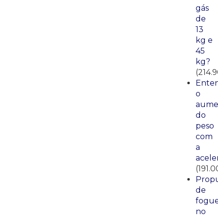
gás
de
13
kg e
45
kg?
(214.9
Ente
o
aume
do
peso
com
a
acele
(191.0
Propu
de
fogue
no