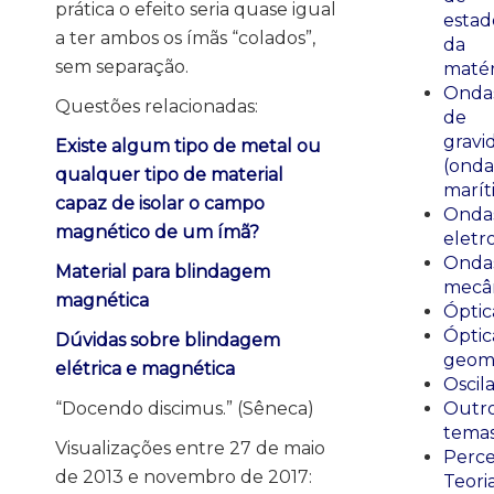
prática o efeito seria quase igual
estad
a ter ambos os ímãs “colados”,
da
sem separação.
matér
Onda
Questões relacionadas:
de
gravi
Existe algum tipo de metal ou
(onda
qualquer tipo de material
marít
capaz de isolar o campo
Onda
magnético de um ímã?
eletr
Onda
Material para blindagem
mecân
magnética
Óptic
Óptic
Dúvidas sobre blindagem
geomé
elétrica e magnética
Oscil
“Docendo discimus.” (Sêneca)
Outr
tema
Visualizações entre 27 de maio
Perce
de 2013 e novembro de 2017:
Teori