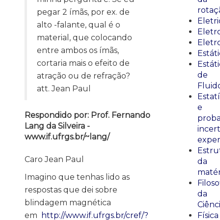
rotaç
pegar 2 ímãs, por ex. de
Eletr
alto -falante, qual é o
Elet
material, que colocando
Eletr
entre ambos os ímãs,
Estát
cortaria mais o efeito de
Estát
de
atração ou de refração?
Fluid
att. Jean Paul
Estatí
e
Respondido por: Prof. Fernando
proba
Lang da Silveira -
incer
www.if.ufrgs.br/~lang/
exper
Estru
Caro Jean Paul
da
matér
Imagino que tenhas lido as
Filoso
respostas que dei sobre
da
blindagem magnética
Ciênc
em
http://www.if.ufrgs.br/cref/?
Física