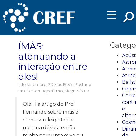
☰
ÍMÃS:
Catego
atenuando a
Acúst
Astro
interação entre
Atmos
eles!
Atrito
Balíst
1 de setembro, 2013 às 19:35 | Postado
Cinem
em
Eletromagnetismo
,
Magnetismo
Corre
cont
Olá, lí a artigo do Prof
e
Fernando sobre ímãs e
alter
como sou leigo fiquei
Cosmo
meio na dúvida então
Dinâm
minha pergunta é: Se eu
da