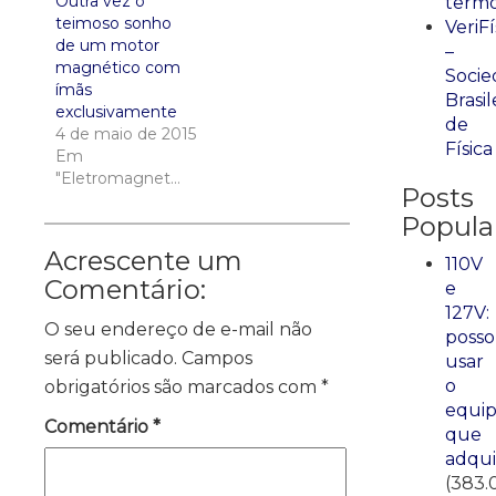
Outra vez o
term
teimoso sonho
VeriFí
de um motor
–
magnético com
Socie
ímãs
Brasil
exclusivamente
de
4 de maio de 2015
Física
Em
"Eletromagnetismo"
Posts
Popula
Acrescente um
110V
Comentário:
e
127V:
O seu endereço de e-mail não
posso
será publicado.
Campos
usar
o
obrigatórios são marcados com
*
equi
Comentário
*
que
adqui
(383.