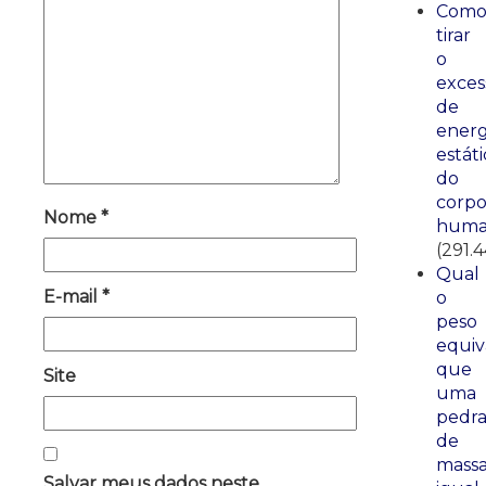
Com
tirar
o
exces
de
energ
estáti
do
corp
Nome
*
huma
(291.
Qual
E-mail
*
o
peso
equiv
que
Site
uma
pedr
de
mass
Salvar meus dados neste