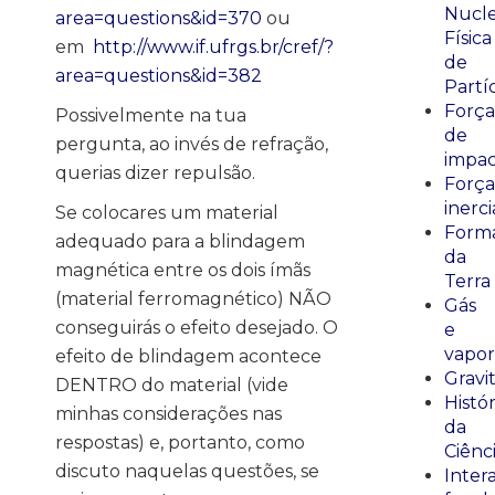
Nucle
area=questions&id=370
ou
Física
em
http://www.if.ufrgs.br/cref/?
de
area=questions&id=382
Partí
Força
Possivelmente na tua
de
pergunta, ao invés de refração,
impa
querias dizer repulsão.
Força
inerci
Se colocares um material
Form
adequado para a blindagem
da
magnética entre os dois ímãs
Terra
(material ferromagnético) NÃO
Gás
conseguirás o efeito desejado. O
e
vapor
efeito de blindagem acontece
Gravi
DENTRO do material (vide
Histór
minhas considerações nas
da
respostas) e, portanto, como
Ciênc
discuto naquelas questões, se
Inter