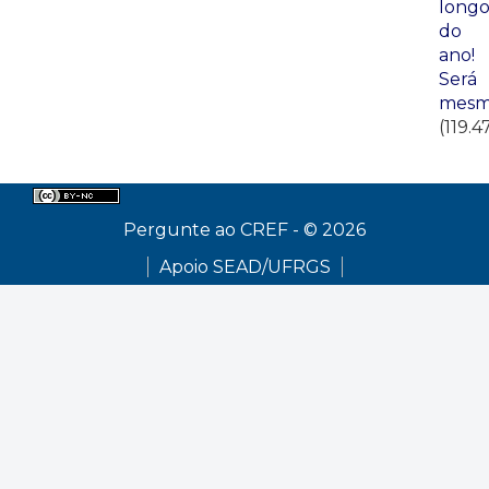
long
do
ano!
Será
mesm
(119.4
Pergunte ao CREF - © 2026
Apoio SEAD/UFRGS