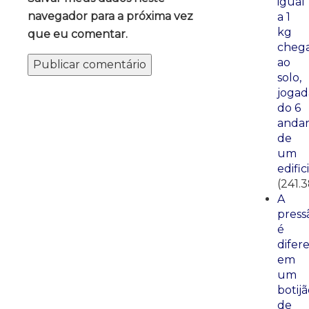
igual
navegador para a próxima vez
a 1
kg
que eu comentar.
cheg
ao
solo,
jogad
do 6
anda
de
um
edific
(241.
A
press
é
difer
em
um
botij
de