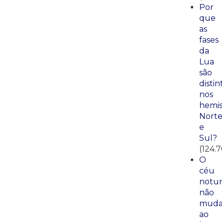
Por
que
as
fases
da
Lua
são
distin
nos
hemis
Nort
e
Sul?
(124.7
O
céu
notu
não
mud
ao