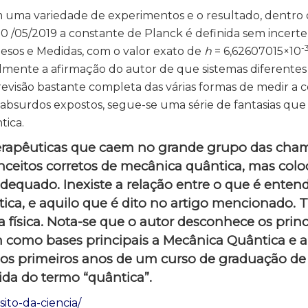
m uma variedade de experimentos e o resultado, dentro
 20 /05/2019 a constante de Planck é definida sem incert
-
esos e Medidas, com o valor exato de
h
= 6,62607015×10
talmente a afirmação do autor de que sistemas diferentes
revisão bastante completa das várias formas de medir a 
 absurdos expostos, segue-se uma série de fantasias que
tica.
terapêuticas que caem no grande grupo das cha
onceitos corretos de mecânica quântica, mas colo
adequado. Inexiste a relação entre o que é enten
ica, e aquilo que é dito no artigo mencionado. T
 física. Nota-se que o autor desconhece os princ
m como bases principais a Mecânica Quântica e a
nos primeiros anos de um curso de graduação de f
ida do termo “quântica”.
sito-da-ciencia/