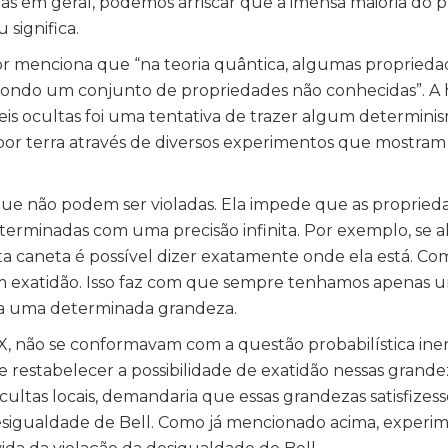
as em geral, podemos arriscar que a imensa maioria do 
 significa.
tor menciona que “na teoria quântica, algumas proprieda
mpondo um conjunto de propriedades não conhecidas”. A 
eis ocultas foi uma tentativa de trazer algum determini
iu por terra através de diversos experimentos que mostra
ue não podem ser violadas. Ela impede que as propriedad
terminadas com uma precisão infinita. Por exemplo, se
a caneta é possível dizer exatamente onde ela está. Co
com exatidão. Isso faz com que sempre tenhamos apenas 
a a uma determinada grandeza.
. XX, não se conformavam com a questão probabilística ine
 restabelecer a possibilidade de exatidão nessas grandeza
ultas locais, demandaria que essas grandezas satisfize
sigualdade de Bell. Como já mencionado acima, experi