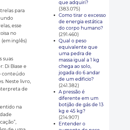
que adquiri?
(383.075)
trelas para
Como tirar o excesso
 mundo
de energia estática
elas, esse
do corpo humano?
oisa no
(291.460)
Qual o peso
 (em inglês)
equivalente que
uma pedra de
s suas
massa igual a 1 kg
chega ao solo,
: Di Biase e
jogada do 6 andar
jo conteúdo
de um edificio?
. Neste livro,
(241.382)
interpreta de
A pressão é
diferente em um
botijão de gás de 13
sentido na
kg e 45 kg?
lidade
(214.907)
icação”,
Entender o
ovêm de uma