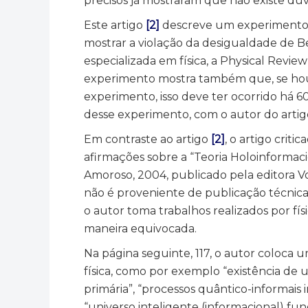
precisos já mostraram que não existe dúv
Este artigo
[2]
descreve um experimento, r
mostrar a violação da desigualdade de Be
especializada em física, a Physical Review
experimento mostra também que, se houv
experimento, isso deve ter ocorrido há 6
desse experimento, com o autor do arti
Em contraste ao artigo
[2]
, o artigo crit
afirmações sobre a “Teoria Holoinformacio
Amoroso, 2004, publicado pela editora Vo
não é proveniente de publicação técnica 
o autor toma trabalhos realizados por fís
maneira equivocada.
Na página seguinte, 117, o autor coloca
física, como por exemplo “existência de u
primária”, “processos quântico-informais i
“universo inteligente (informacional) 