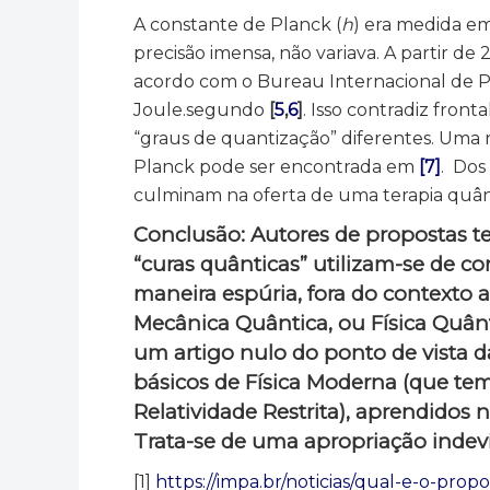
A constante de Planck (
h
) era medida e
precisão imensa, não variava. A partir de
acordo com o Bureau Internacional de P
Joule.segundo
[
5
,
6
]
. Isso contradiz fron
“graus de quantização” diferentes. Uma 
Planck pode ser encontrada em
[7]
. Dos
culminam na oferta de uma terapia quân
Conclusão: Autores de propostas 
“curas quânticas” utilizam-se de c
maneira espúria, fora do contexto 
Mecânica Quântica, ou Física Quânt
um artigo nulo do ponto de vista da
básicos de Física Moderna (que te
Relatividade Restrita), aprendidos 
Trata-se de uma apropriação indev
[1]
https://impa.br/noticias/qual-e-o-propo