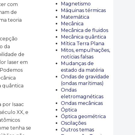
Magnetismo
ecer com
Máquinas térmicas
amam de
Matemática
ma teoria
Mecânica
Mecânica de fluidos
Mecânica quântica
ercepção
Mítica Terra Plana
o da
Mitos, empulhações,
ilidade de
notícias falsas
or laser em
Mudanças de
estado da matéria
. Podemos
Ondas de gravidade
ecânica
(ondas marítimas)
a quântica
Ondas
eletromagnéticas
Ondas mecânicas
 por Isaac
Óptica
século XX, e
Óptica geométrica
atômicos
Oscilações
nome tenha se
Outros temas