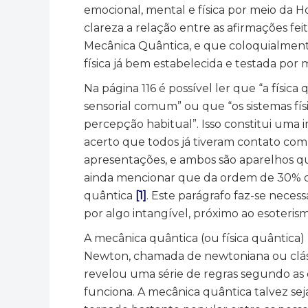
emocional, mental e física por meio da
clareza a relação entre as afirmações fe
Mecânica Quântica, e que coloquialment
física já bem estabelecida e testada por 
Na página 116 é possível ler que “a físic
sensorial comum” ou que “os sistemas fí
percepção habitual”. Isso constitui uma
acerto que todos já tiveram contato co
apresentações, e ambos são aparelhos 
ainda mencionar que da ordem de 30% d
quântica
[1]
. Este parágrafo faz-se neces
por algo intangível, próximo ao esoterism
A mecânica quântica (ou física quântica)
Newton, chamada de newtoniana ou clássi
revelou uma série de regras segundo as 
funciona. A mecânica quântica talvez sej