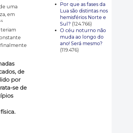
Por que as fases da
 de uma
Lua são distintas nos
eza, em
hemisférios Norte e
34
Sul?
(124.766)
 teriam
O céu noturno não
muda ao longo do
constante
ano! Será mesmo?
 finalmente
(119.476)
madas
cados, de
dido por
rata-se de
ípios
ísica.