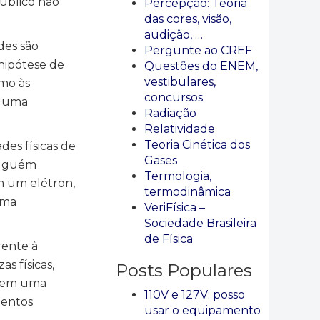
público não
Percepção: Teoria
das cores, visão,
audição, …
des são
Pergunte ao CREF
hipótese de
Questões do ENEM,
vestibulares,
smo às
concursos
m uma
Radiação
Relatividade
Teoria Cinética dos
es físicas de
Gases
 alguém
Termologia,
m um elétron,
termodinâmica
uma
VeriFísica –
Sociedade Brasileira
de Física
rente à
s físicas,
Posts Populares
ssem uma
110V e 127V: posso
mentos
usar o equipamento