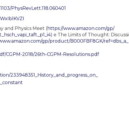
10.1103/PhysRevLett.118.060401
6WxIblKVZI
y and Physics Meet (
https://www.amazon.com/gp/
t_hsch_vapi_taft_p1_i4
) e The Limits of Thought: Discus
//www.amazon.com/gp/
product/B000FBF8GK/ref=dbs_a_
pdf/CGPM-2018/
26th-CGPM-Resolutions.pdf
ation/233948351_
History_and_progress_on_
_constant