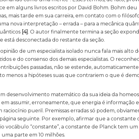
rece em alguns livros escritos por David Bohm. Bohm deu
mas, mais tarde em sua carreira, em contato com o filósof
ma nova interpretação – errada – para a mecânica quânt
quânticos
[4]
. O autor finalmente termina a seção expo
e está desconectada do restante da seção.
opinião de um especialista isolado nunca fala mais alto 
dos e do consenso dos demais especialistas. O reconhe
ontribuições passadas, não se estende, automaticamente,
uito menos a hipóteses suas que contrariem o que é dem
lgum desenvolvimento matemático da sua ideia da homeos
ia em assumir, erroneamente, que energia é informação 
m raciocínio pueril. Premissas erradas só podem, obviamen
gina seguinte. Por exemplo, afirmar que a constante 
óprio vocábulo “constante”, a constante de Planck tem um
 uma parte em 10 milhões.