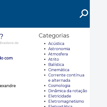
⚲
?
Categorias
Brasileira de
Acústica
Astronomia
Atmosfera
do com
Atrito
Balística
Cinemática
Corrente contínua
e alternada
Cosmologia
lexandre
Dinâmica da rotação
Eletricidade
Eletromagnetismo
Eletrostática