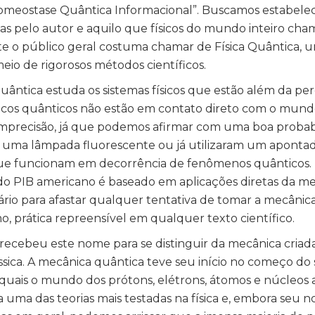
 Homeostase Quântica Informacional”. Buscamos estabel
itas pelo autor e aquilo que físicos do mundo inteiro ch
e o público geral costuma chamar de Física Quântica, u
meio de rigorosos métodos científicos.
a quântica estuda os sistemas físicos que estão além da p
sicos quânticos não estão em contato direto com o mund
 imprecisão, já que podemos afirmar com uma boa probab
m uma lâmpada fluorescente ou já utilizaram um apontad
que funcionam em decorrência de fenômenos quânticos
o PIB americano é baseado em aplicações diretas da m
sário para afastar qualquer tentativa de tomar a mecânic
o, prática repreensível em qualquer texto científico.
 recebeu este nome para se distinguir da mecânica criada
ca. A mecânica quântica teve seu início no começo do 
quais o mundo dos prótons, elétrons, átomos e núcleos 
a uma das teorias mais testadas na física e, embora seu 