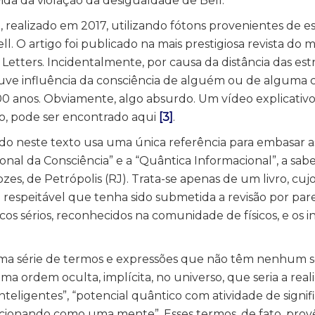
ida da violação da desigualdade de Bell.
ealizado em 2017, utilizando fótons provenientes de es
ll. O artigo foi publicado na mais prestigiosa revista do
 Letters. Incidentalmente, por causa da distância das estr
e influência da consciência de alguém ou de alguma c
00 anos. Obviamente, algo absurdo. Um vídeo explicativo
go, pode ser encontrado aqui
[3]
.
icado neste texto usa uma única referência para embasar a
nal da Consciência” e a “Quântica Informacional”, a saber
zes, de Petrópolis (RJ). Trata-se apenas de um livro, cu
respeitável que tenha sido submetida a revisão por pares
icos sérios, reconhecidos na comunidade de físicos, e os 
 uma série de termos e expressões que não têm nenhum 
ma ordem oculta, implícita, no universo, que seria a rea
nteligentes”, “potencial quântico com atividade de signif
funcionando como uma mente”. Esses termos, de fato, pr