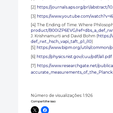
[2]
https://journals.aps.org/prl/abstract/
[3]
https://www.youtube.com/watch?v=i
[4] The Ending of Time: Where Philosoph
product/B00IZP6EVG/ref=dbs_a_
def_rw
J. Krishnamurti and David Bohm
(
https:
def_rwt_hsch_vapi_taft_p1_i10
)
[5]
https://www.bipm.org/
utils/common/
[6]
https://physics.nist.gov/cuu/pdf/all.pdf
[7]
https://www.researchgate.
net/public
accurate_measurements_of_the_
Planck
Número de visualizações:
1.926
Compartilhe isso: