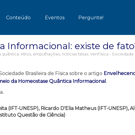
Conteúdo
Eventos
Pergunte!
Informacional: existe de fato
 quântica
,
Mitos, empulhações, notícias falsas
,
VeriFísica - Sociedade 
Sociedade Brasileira de Física sobre o artigo
Envelhecen
r meio da Homeostase Quântica Informacional
.
a.
ita (IFT-UNESP), Ricardo D'Elia Matheus (IFT-UNESP), A
nstituto Questão de Ciência)