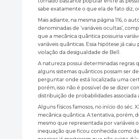
tornado bastante popular entre as pesso
sabe exatamente o que ela de fato diz, ou
Mais adiante, na mesma página 116, o au
denominadas de ‘variáveis ocultas’, co
que a mecânica quântica possuiria variáv
variáveis quânticas. Essa hipótese já ca
violação da desigualdade de Bell.
A natureza possui determinadas regras q
alguns sistemas quânticos possam ser de
perguntar onde está localizada uma cert
porém, isso não é possível de se dizer 
distribuição de probabilidades associad
Alguns físicos famosos, no início do séc
mecânica quântica. A tentativa, porém, de
mesmo que representada por variáveis oc
inequação que ficou conhecida como de