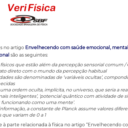
s no artigo
Envelhecendo com saúde emocional, mental e
onal
são as seguintes:
s físicos que estão além da percepção sensorial comum /
tato direto com o mundo da percepção habitual
edades são denominadas de ‘variáveis ocultas’, compon
ecidas
 uma ordem oculta, implícita, no universo, que seria a re
ais inteligentes’, ‘potencial quântico com atividade de si
al) funcionando como uma mente’.
informação, a constante de Planck assume valores diferen
 que variam de 0 a 1
te à parte relacionada à física no artigo “Envelhecendo 