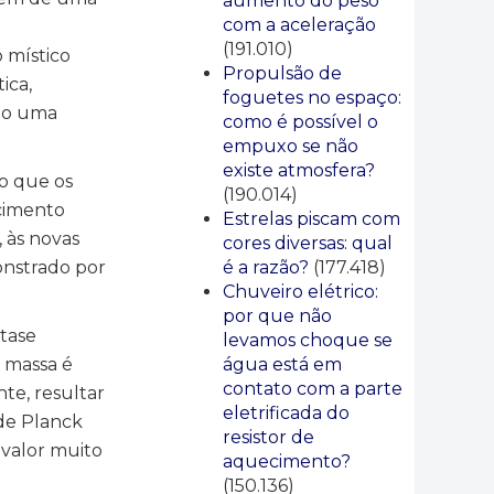
aumento do peso
com a aceleração
(191.010)
o místico
Propulsão de
ica,
foguetes no espaço:
ndo uma
como é possível o
empuxo se não
existe atmosfera?
do que os
(190.014)
cimento
Estrelas piscam com
 às novas
cores diversas: qual
é a razão?
(177.418)
onstrado por
Chuveiro elétrico:
por que não
tase
levamos choque se
água está em
e massa é
contato com a parte
te, resultar
eletrificada do
de Planck
resistor de
 valor muito
aquecimento?
(150.136)