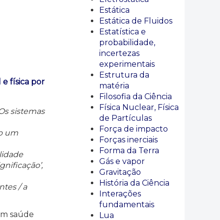
Estática
Estática de Fluidos
Estatística e
probabilidade,
incertezas
experimentais
Estrutura da
 física por
matéria
Filosofia da Ciência
Física Nuclear, Física
 Os sistemas
de Partículas
Força de impacto
do um
Forças inerciais
Forma da Terra
alidade
Gás e vapor
gnificação’,
Gravitação
História da Ciência
tes / a
Interações
fundamentais
com saúde
Lua