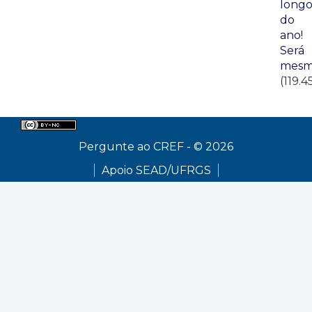
long
do
ano!
Será
mesm
(119.4
Pergunte ao CREF - © 2026
Apoio SEAD/UFRGS