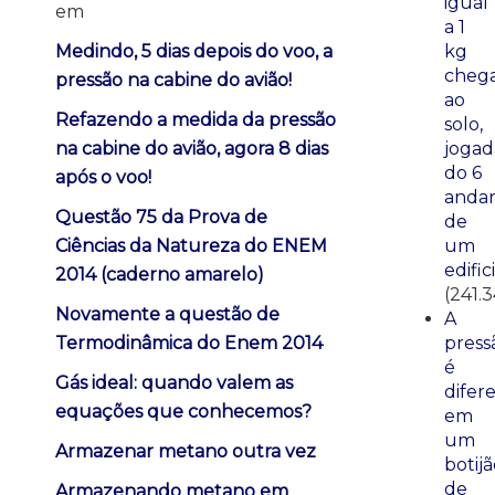
igual
em
a 1
Medindo, 5 dias depois do voo, a
kg
cheg
pressão na cabine do avião!
ao
Refazendo a medida da pressão
solo,
na cabine do avião, agora 8 dias
jogad
do 6
após o voo!
anda
Questão 75 da Prova de
de
Ciências da Natureza do ENEM
um
edific
2014 (caderno amarelo)
(241.3
Novamente a questão de
A
Termodinâmica do Enem 2014
press
é
Gás ideal: quando valem as
difer
equações que conhecemos?
em
um
Armazenar metano outra vez
botij
de
Armazenando metano em