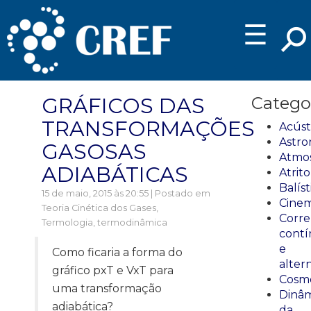
☰
GRÁFICOS DAS
Catego
TRANSFORMAÇÕES
Acúst
Astro
GASOSAS
Atmos
ADIABÁTICAS
Atrito
Balíst
15 de maio, 2015 às 20:55 | Postado em
Cinem
Teoria Cinética dos Gases
,
Corre
Termologia, termodinâmica
cont
e
Como ficaria a forma do
alter
gráfico pxT e VxT para
Cosmo
uma transformação
Dinâm
adiabática?
da