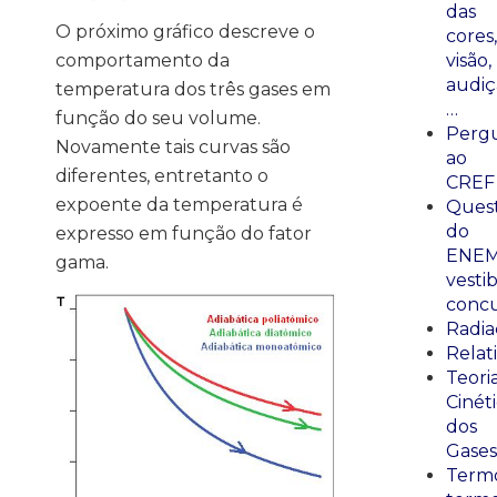
das
O próximo gráfico descreve o
cores,
comportamento da
visão,
audiç
temperatura dos três gases em
…
função do seu volume.
Perg
Novamente tais curvas são
ao
diferentes, entretanto o
CREF
expoente da temperatura é
Ques
do
expresso em função do fator
ENEM
gama.
vestib
concu
Radia
Relat
Teori
Cinét
dos
Gases
Termo