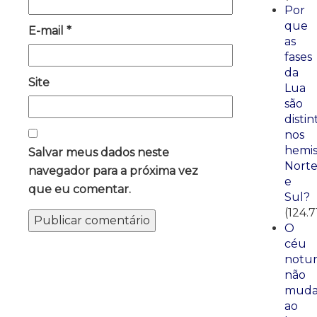
Por
que
E-mail
*
as
fases
da
Site
Lua
são
distin
nos
hemis
Salvar meus dados neste
Nort
navegador para a próxima vez
e
que eu comentar.
Sul?
(124.7
O
céu
notu
não
mud
ao