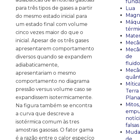
fund
para três tipos de gases a partir
Lua
Magn
do mesmo estado inicial para
Máqu
um estado final com volume
térmi
cinco vezes maior do que o
Mate
inicial. Apesar de os três gases
Mecâ
apresentarem comportamento
Mecâ
de
diversos quando se expandem
fluido
adiabaticamente,
Mecâ
apresentariam o mesmo
quânt
comportamento no diagrama
Mític
pressão versus volume caso se
Terra
expandissem isotermicamente.
Plana
Mitos,
Na figura também se encontra
empu
a curva que descreve a
notíci
isotérmica comum às tres
falsas
amostras gasosas. O fator gama
Muda
é a razão entre o calor especíco
de