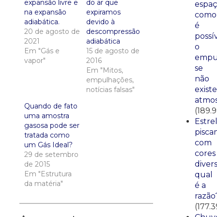
expansão livre e
do ar que
espaç
na expansão
expiramos
como
adiabática.
devido à
é
20 de agosto de
descompressão
possí
2021
adiabática
o
Em "Gás e
15 de agosto de
empu
vapor"
2016
se
Em "Mitos,
não
empulhações,
existe
notícias falsas"
atmos
Quando de fato
(189.
uma amostra
Estre
gasosa pode ser
pisca
tratada como
com
um Gás Ideal?
cores
29 de setembro
divers
de 2015
Em "Estrutura
qual
da matéria"
é a
razão
(177.3