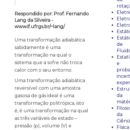
rotaç
Eletr
Respondido por: Prof. Fernando
Elet
Lang da Silveira -
Eletr
www.if.ufrgs.br/~lang/
Estát
Estát
Uma transformação adiabática
de
sabidamente é uma
Fluid
transformação na qual o
Estatí
sistema que a sofre não troca
e
proba
calor com o seu entorno.
incer
Uma transformação adiabática
exper
reversível com uma amostra
Estru
da
gasosa de gás ideal é uma
matér
transformação politrópica, isto
Filoso
é, é uma transformação na qual
da
as três variáveis de estado –
Ciênc
pressão (p), volume (V) e
Física