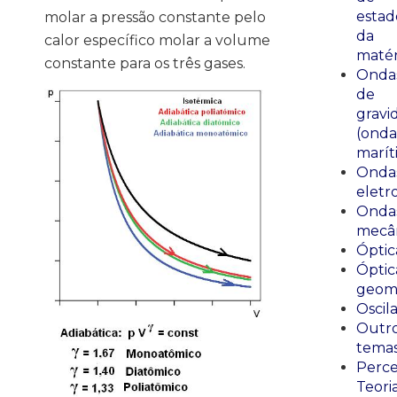
estad
molar a pressão constante pelo
da
calor específico molar a volume
matér
constante para os três gases.
Onda
de
gravi
(onda
marít
Onda
eletr
Onda
mecân
Óptic
Óptic
geomé
Oscil
Outr
tema
Perce
Teori