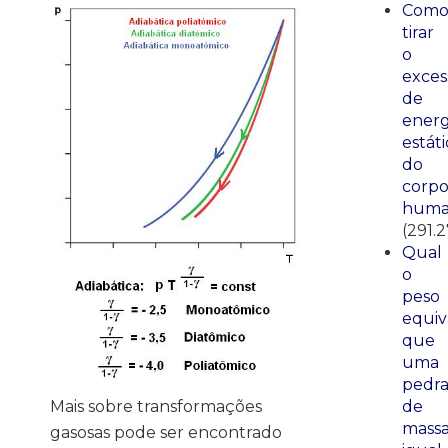
Com
tirar
o
exces
de
energ
estáti
do
corp
huma
(291.
Qual
o
peso
equiv
que
uma
pedr
Mais sobre transformações
de
mass
gasosas pode ser encontrado