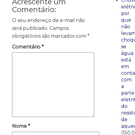
Acrescente um
Chuve
elétri
Comentário:
por
que
O seu endereço de e-mail não
não
será publicado.
Campos
leva
obrigatórios são marcados com
*
choq
se
Comentário
*
água
está
em
conta
com
a
parte
eletri
do
resist
de
Nome
*
aque
(150.