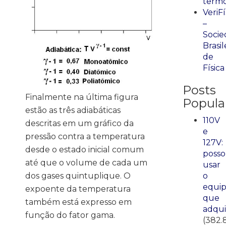
term
VeriFí
–
Socie
Brasil
de
Física
Posts
Finalmente na última figura
Popula
estão as três adiabáticas
110V
descritas em um gráfico da
e
pressão contra a temperatura
127V:
desde o estado inicial comum
posso
até que o volume de cada um
usar
dos gases quintuplique. O
o
equi
expoente da temperatura
que
também está expresso em
adqui
função do fator gama.
(382.