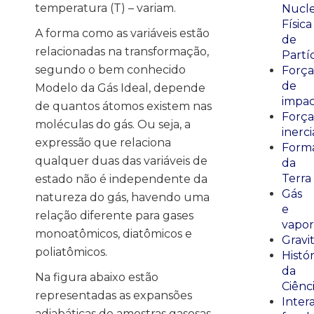
temperatura (T) – variam.
Nucle
Física
A forma como as variáveis estão
de
relacionadas na transformação,
Partí
segundo o bem conhecido
Força
de
Modelo da Gás Ideal, depende
impa
de quantos átomos existem nas
Força
moléculas do gás. Ou seja, a
inerci
expressão que relaciona
Form
qualquer duas das variáveis de
da
Terra
estado não é independente da
Gás
natureza do gás, havendo uma
e
relação diferente para gases
vapor
monoatômicos, diatômicos e
Gravi
poliatômicos.
Histór
da
Na figura abaixo estão
Ciênc
representadas as expansões
Inter
adiabáticas de amostras gasosas