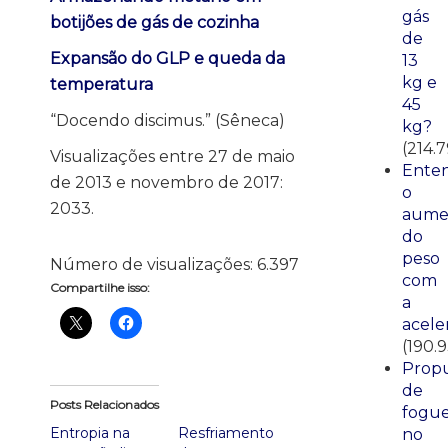
gás
botijões de gás de cozinha
de
Expansão do GLP e queda da
13
kg e
temperatura
45
“Docendo discimus.” (Sêneca)
kg?
(214.7
Visualizações entre 27 de maio
Ente
de 2013 e novembro de 2017:
o
2033.
aume
do
peso
Número de visualizações:
6.397
com
Compartilhe isso:
a
acele
(190.
Propu
de
Posts Relacionados
fogue
Entropia na
Resfriamento
no