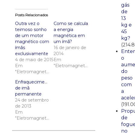
gás
de
Posts Relacionados
13
Outra vez o
Como se calcula
kg e
teimoso sonho
a energia
45
de um motor
magnética em
kg?
magnético com
um ímã?
(214.
ímãs
16 de janeiro de
Ente
exclusivamente
2014
o
4 de maio de 2015
Em
aume
Em
"Eletromagnetismo"
do
"Eletromagnetismo"
peso
Enfraquecimento
com
de imã
a
permanente
acele
24 de setembro
(191.0
de 2013
Propu
Em
de
"Eletromagnetismo"
fogue
no