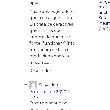
long
tipo.
do
Não é desses geradores
ano!
que a postagem trata.
Será
mesm
Ela trata de geradores
(119.4
que sem receber
energia de qualquer
fonte “funcionam” (não
funcionam de fato!)
produzindo energia
mecânica.
Responder
Paulo
disse:
15 de abril de 2020 às
13:52
O seu gerador é por
energia eólica. Quem