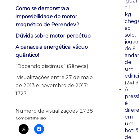
igual
a 1
Como se demonstra a
kg
impossibilidade do motor
cheg
magnético de Perendev?
ao
solo,
Dúvida sobre motor perpétuo
jogad
A panaceia energética: vácuo
do 6
quântico!
anda
de
“Docendo discimus.” (Sêneca)
um
edific
Visualizações entre 27 de maio
(241.
de 2013 e novembro de 2017:
A
1727.
press
é
difer
Número de visualizações:
27.381
em
Compartilhe isso:
um
botij
de