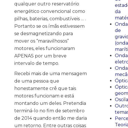
qualquer outro reservatório
estad
energético convencional como
da
matér
pilhas, baterias, combustíveis … .
Onda
Portanto se os ímãs estivessem
de
se desmagnetizando para
gravi
mover os “maravilhosos”
(onda
motores, eles funcionaram
marít
Onda
APENAS por um breve
eletr
intervalo de tempo.
Onda
Recebi mais de uma mensagem
mecân
Óptic
de uma pessoa que
Óptic
honestamente crê que tais
geomé
motores funcionam e está
Oscil
montando um deles. Pretendia
Outr
terminá-lo no fim de setembro
tema
de 2014 quando então me daria
Perce
Teori
um retorno. Entre outras coisas