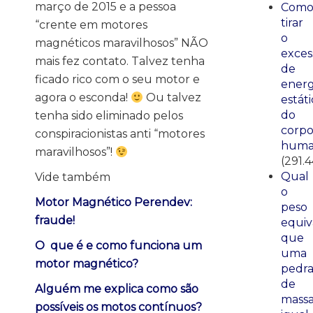
março de 2015 e a pessoa
Com
tirar
“crente em motores
o
magnéticos maravilhosos” NÃO
exces
mais fez contato. Talvez tenha
de
ficado rico com o seu motor e
energ
agora o esconda!
Ou talvez
estáti
do
tenha sido eliminado pelos
corp
conspiracionistas anti “motores
huma
maravilhosos”!
(291.4
Qual
Vide também
o
Motor Magnético Perendev:
peso
fraude!
equiv
que
O que é e como funciona um
uma
motor magnético?
pedr
de
Alguém me explica como são
mass
possíveis os motos contínuos?