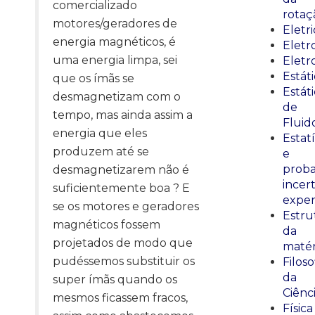
comercializado
rotaç
motores/geradores de
Eletr
energia magnéticos, é
Elet
uma energia limpa, sei
Eletr
Estát
que os ímãs se
Estát
desmagnetizam com o
de
tempo, mas ainda assim a
Fluid
energia que eles
Estatí
produzem até se
e
proba
desmagnetizarem não é
incer
suficientemente boa ? E
exper
se os motores e geradores
Estru
magnéticos fossem
da
projetados de modo que
matér
pudéssemos substituir os
Filoso
da
super ímãs quando os
Ciênc
mesmos ficassem fracos,
Física