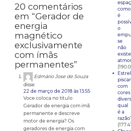
espaç
20 comentários
como
em “
Gerador de
é
possí
energia
o
magnético
empu
se
exclusivamente
não
com ímãs
existe
atmos
permanentes
”
(190.0
Estre
Edmário Jose de Souza
pisca
disse:
com
22 de março de 2018 às 13:55
cores
Voce coloca no titulo
divers
qual
Gerador de energia com imã
é a
permanente e descreve
razão
motor de energia? Os
(177.4
geradores de energia com