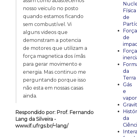
assim como abastecemos
Nucle
nosso veiculo no posto
Física
quando estamos ficando
de
Partí
sem combustível. Vi
Força
alguns videos que
de
demonstram a potencia
impa
de motores que utilizam a
Força
força magnetica dos ímãs
inerci
para gerar movimento e
Form
da
energia. Mas continuo me
Terra
perguntando porque isso
Gás
não esta em nossas casas
e
ainda.
vapor
Gravi
Histór
Respondido por: Prof. Fernando
da
Lang da Silveira -
Ciênc
www.if.ufrgs.br/~lang/
Inter