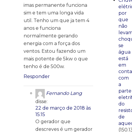
Chuve
imas permanente funciona
elétri
sim e tem uma longa vida
por
que
util. Tenho um que ja tem 4
não
anos e funciona
leva
normalmente gerando
choq
energia com a força dos
se
ventos. Estou fazendo um
água
está
mais potente de 5kw o que
em
tenho é de 500w.
conta
Responder
com
a
parte
Fernando Lang
eletri
disse:
do
22 de março de 2018 às
resist
15:15
de
O gerador que
aque
descreves é um gerador
(150.1