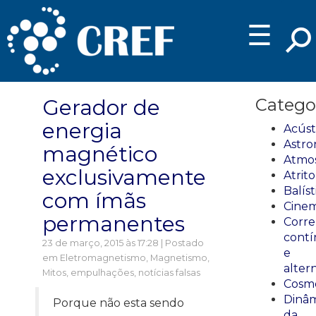
☰
Gerador de
Catego
energia
Acúst
Astro
magnético
Atmos
exclusivamente
Atrito
Balíst
com ímãs
Cinem
permanentes
Corre
cont
23 de março, 2015 às 17:28 | Postado
e
em
Eletromagnetismo
,
Magnetismo
,
alter
Mitos, empulhações, notícias falsas
Cosmo
Dinâm
Porque não esta sendo
da