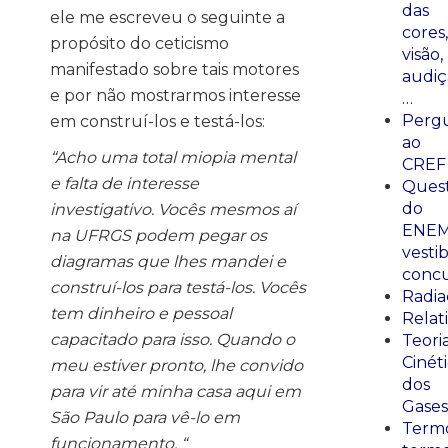
das
ele me escreveu o seguinte a
cores,
propósito do ceticismo
visão,
manifestado sobre tais motores
audiç
e por não mostrarmos interesse
…
Perg
em construí-los e testá-los:
ao
“Acho uma total miopia mental
CREF
e falta de interesse
Ques
do
investigativo. Vocês mesmos aí
ENEM
na UFRGS podem pegar os
vestib
diagramas que lhes mandei e
concu
construí-los para testá-los. Vocês
Radia
tem dinheiro e pessoal
Relat
capacitado para isso.
Quando o
Teori
Cinét
meu estiver pronto, lhe convido
dos
para vir até minha casa aqui em
Gases
São Paulo para vê-lo em
Termo
funcionamento.
“