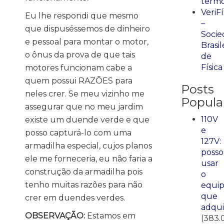
term
VeriFí
Eu lhe respondi que mesmo
–
que dispuséssemos de dinheiro
Socie
e pessoal para montar o motor,
Brasil
o ônus da prova de que tais
de
Física
motores funcionam cabe a
quem possui RAZÕES para
Posts
neles crer. Se meu vizinho me
Popula
assegurar que no meu jardim
110V
existe um duende verde e que
e
posso capturá-lo com uma
127V:
armadilha especial, cujos planos
posso
ele me forneceria, eu não faria a
usar
construção da armadilha pois
o
tenho muitas razões para não
equi
que
crer em duendes verdes.
adqui
OBSERVAÇÃO:
Estamos em
(383.