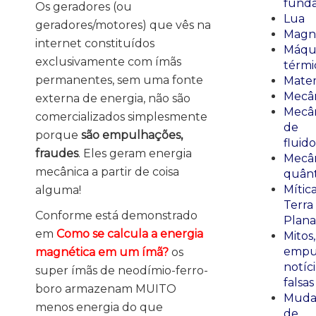
fund
Os geradores (ou
Lua
geradores/motores) que vês na
Magn
internet constituídos
Máqu
exclusivamente com ímãs
térmi
permanentes, sem uma fonte
Mate
Mecâ
externa de energia, não são
Mecâ
comercializados simplesmente
de
porque
são empulhações,
fluido
fraudes
. Eles geram energia
Mecâ
mecânica a partir de coisa
quânt
Mític
alguma!
Terra
Conforme está demonstrado
Plana
em
Como se calcula a energia
Mitos,
empu
magnética em um ímã?
os
notíci
super ímãs de neodímio-ferro-
falsas
boro armazenam MUITO
Muda
menos energia do que
de