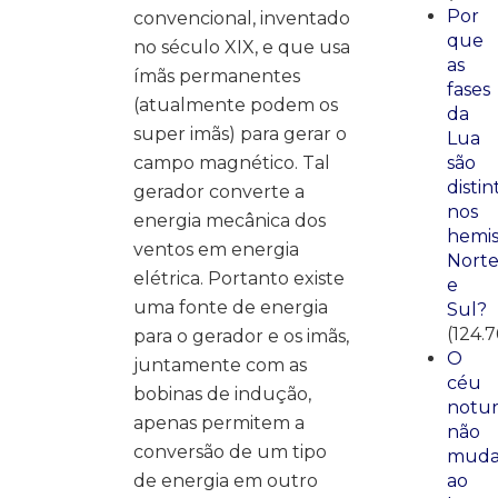
Por
convencional, inventado
que
no século XIX, e que usa
as
ímãs permanentes
fases
(atualmente podem os
da
super imãs) para gerar o
Lua
campo magnético. Tal
são
distin
gerador converte a
nos
energia mecânica dos
hemis
ventos em energia
Nort
elétrica. Portanto existe
e
uma fonte de energia
Sul?
(124.7
para o gerador e os imãs,
O
juntamente com as
céu
bobinas de indução,
notu
apenas permitem a
não
conversão de um tipo
mud
de energia em outro
ao