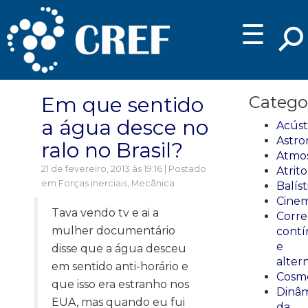
☰
Em que sentido
Catego
a água desce no
Acúst
Astro
ralo no Brasil?
Atmos
21 de fevereiro, 2013 às 19:16 | Postado
Atrito
em
Forças inerciais
,
Mecânica
Balíst
Cinem
Tava vendo tv e ai a
Corre
mulher documentário
cont
e
disse que a água desceu
alter
em sentido anti-horário e
Cosmo
que isso era estranho nos
Dinâm
EUA, mas quando eu fui
da