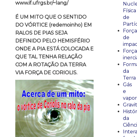
www.if.ufrgs.br/~lang/
Nucle
Física
É UM MITO QUE O SENTIDO
de
Partí
DO VÓRTICE (redemoinho) EM
Força
RALOS DE PIAS SEJA
de
DEFINIDO PELO HEMISFÉRIO
impa
ONDE A PIA ESTÁ COLOCADA E
Força
QUE TAL TENHA RELAÇÃO
inerci
Form
COM A ROTAÇÃO DA TERRA
da
VIA FORÇA DE CORIOLIS.
Terra
Gás
e
vapor
Gravi
Histór
da
Ciênc
Inter