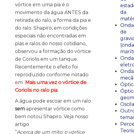
vórtice em uma pia é o
estad
da
movimento da água ANTES da
matér
retirada do ralo, a forma da pia e
Onda
do ralo. Shapiro, em condições
de
especiais não encontradas em
gravi
pias e ralos do nosso cotidiano,
(onda
observou a formação do vórtice
marít
Onda
de Coriolis em um tanque.
eletr
Recentemente o efeito foi
Onda
reproduzido conforme notado
mecân
em
Mais uma vez o vórtice de
Óptic
Coriolis no ralo pia
.
Óptic
geomé
A água pode escoar em um ralo
Oscil
sem
apresentar vórtice como
Outr
bem notou Shapiro. Veja nosso
tema
Perce
artigo
Teori
“
Acerca de um mito: o vórtice