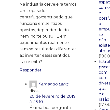
espaç
Na industria cervejeira temos
como
um separador
é
centrifugo/centripedo que
possí
funciona em sentidos
o
empu
opostos, dependendo do
se
hem. norte ou sul. E em
não
experimentos realmente
existe
tem-se resultados diferentes
atmos
ao inverter esses sentidos.
(190.0
Estre
Isso é mito?
pisca
Responder
com
cores
divers
Fernando Lang
qual
disse:
é a
20 de fevereiro de 2019
razão
às 15:10
(177.4
É uma boa pergunta!