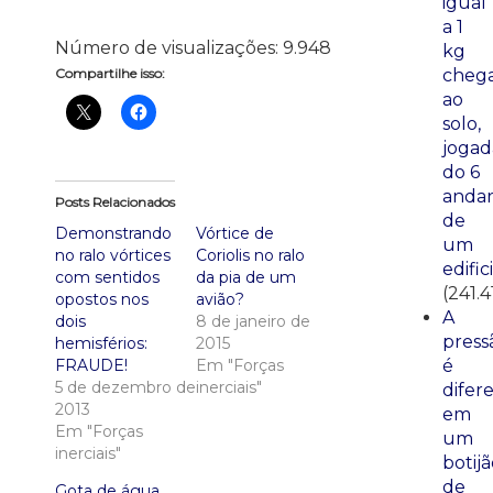
igual
a 1
Número de visualizações:
9.948
kg
Compartilhe isso:
cheg
ao
solo,
jogad
do 6
anda
Posts Relacionados
de
Demonstrando
Vórtice de
um
no ralo vórtices
Coriolis no ralo
edific
com sentidos
da pia de um
(241.4
opostos nos
avião?
A
dois
8 de janeiro de
press
hemisférios:
2015
FRAUDE!
Em "Forças
é
5 de dezembro de
inerciais"
difer
2013
em
Em "Forças
um
inerciais"
botij
de
Gota de água