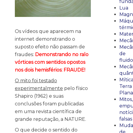
fund
Lua
Magn
Máqu
térmi
Os vídeos que aparecem na
Mate
internet demonstrando o
Mecâ
suposto efeito não passam de
Mecâ
de
fraudes:
Demonstrando no ralo
fluido
vórtices com sentidos opostos
Mecâ
nos dois hemisférios: FRAUDE!
quânt
Mític
O mito foi testado
Terra
experimentalmente
pelo físico
Plana
Shapiro (1962) e suas
Mitos,
conclusões foram publicadas
empu
em uma revista científica de
notíci
falsas
grande reputação, a NATURE.
Muda
O que decide o sentido do
de