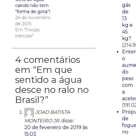
gás
caindo não tem
“forma de gota”!
de
24 de novembro
13
de 2015
kg e
Em "Forças
45
inerciais"
kg?
(214.
Ente
4 comentários
o
aume
em “
Em que
do
sentido a água
peso
com
desce no ralo no
a
Brasil?
”
acele
(191.0
Propu
JOAO BATISTA
de
MONTEIRO JR.
disse:
fogue
20 de fevereiro de 2019 às
no
15:03