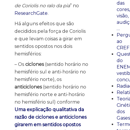
das
de Coriolis no ralo da pia
” no
cores,
ResearchGate
.
visão,
audiç
Há alguns efeitos que são
…
decididos pela força de Coriolis
Perg
e que levam coisas a girar em
ao
sentidos opostos nos dois
CREF
hemisférios:
Ques
do
– Os
ciclones
(sentido horário no
ENEM
hemisfério sul e anti-horário no
vestib
hemisfério norte), os
concu
Radia
anticiclones
(sentido horário no
Relat
hemisfério norte e anti-horário
Teori
no hemisfério sul) conforme
Cinét
Uma explicação qualitativa da
dos
razão de ciclones e anticiclones
Gases
Termo
girarem em sentidos opostos