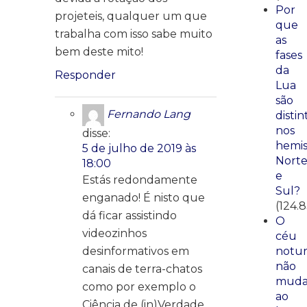
Por
projeteis, qualquer um que
que
trabalha com isso sabe muito
as
bem deste mito!
fases
da
Responder
Lua
são
Fernando Lang
distin
nos
disse:
hemis
5 de julho de 2019 às
Nort
18:00
e
Estás redondamente
Sul?
enganado! É nisto que
(124.
dá ficar assistindo
O
videozinhos
céu
desinformativos em
notu
não
canais de terra-chatos
mud
como por exemplo o
ao
Ciência de (in)Verdade.