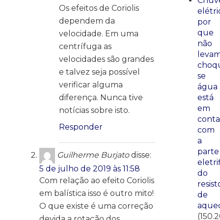
Chuve
Os efeitos de Coriolis
elétri
dependem da
por
que
velocidade. Em uma
não
centrífuga as
leva
velocidades são grandes
choq
e talvez seja possível
se
verificar alguma
água
diferença. Nunca tive
está
em
notícias sobre isto.
conta
Responder
com
a
parte
Guilherme Burjato
disse:
eletri
5 de julho de 2019 às 11:58
do
Com relação ao efeito Coriolis
resist
em balística isso é outro mito!
de
aque
O que existe é uma correção
(150.
devida a rotação dos