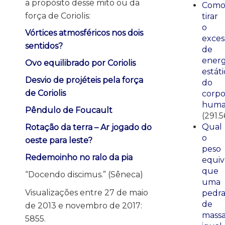
a propósito desse mito ou da
Com
força de Coriolis:
tirar
o
Vórtices atmosféricos nos dois
exces
sentidos?
de
energ
Ovo equilibrado por Coriolis
estáti
Desvio de projéteis pela força
do
de Coriolis
corp
huma
Pêndulo de Foucault
(291.5
Qual
Rotação da terra – Ar jogado do
o
oeste para leste?
peso
Redemoinho no ralo da pia
equiv
que
“Docendo discimus.” (Sêneca)
uma
Visualizações entre 27 de maio
pedr
de
de 2013 e novembro de 2017:
mass
5855.