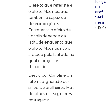
long
O efeito que referiste é
do
o efeito Magnus, que
ano!
Será
também é capaz de
mesm
desviar projéteis.
(119.4
Entretanto o efeito de
Coriolis depende da
latitude enquanto que
o efeito Magnus não é
afetado pela latitude na
qual o projétil é
disparado.
Desvio por Coriolis é um
fato não ignorado por
snipers e artilheiros. Mais
detalhes nas seguintes
postagens: