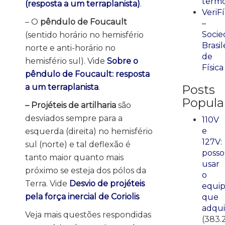
term
(resposta a um terraplanista)
.
VeriFí
– O
pêndulo de Foucault
–
Socie
(sentido horário no hemisfério
Brasil
norte e anti-horário no
de
hemisfério sul). Vide
Sobre o
Física
pêndulo de Foucault: resposta
a um terraplanista
.
Posts
Popula
– Projéteis de artilharia
são
desviados sempre para a
110V
e
esquerda (direita) no hemisfério
127V:
sul (norte) e tal deflexão é
posso
tanto maior quanto mais
usar
próximo se esteja dos pólos da
o
Terra. Vide
Desvio de projéteis
equi
pela força inercial de Coriolis
que
adqui
Veja mais questões respondidas
(383.