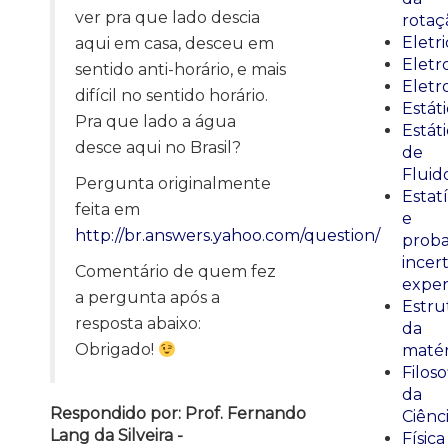
ver pra que lado descia
rotaç
Eletr
aqui em casa, desceu em
Elet
sentido anti-horário, e mais
Eletr
difícil no sentido horário.
Estát
Pra que lado a água
Estát
desce aqui no Brasil?
de
Fluid
Pergunta originalmente
Estatí
feita em
e
http://br.answers.yahoo.com/question/
proba
incer
Comentário de quem fez
exper
a pergunta após a
Estru
resposta abaixo:
da
Obrigado!
matér
Filoso
da
Respondido por: Prof. Fernando
Ciênc
Lang da Silveira -
Física