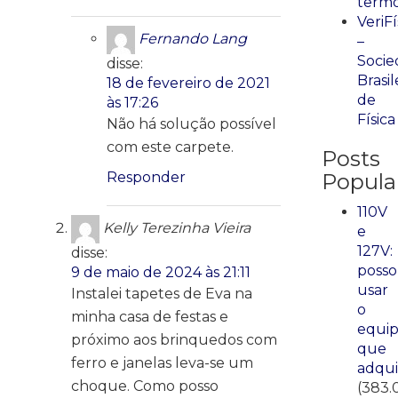
term
VeriFí
Fernando Lang
–
Socie
disse:
Brasil
18 de fevereiro de 2021
de
às 17:26
Física
Não há solução possível
com este carpete.
Posts
Responder
Popula
110V
Kelly Terezinha Vieira
e
127V:
disse:
posso
9 de maio de 2024 às 21:11
usar
Instalei tapetes de Eva na
o
minha casa de festas e
equi
próximo aos brinquedos com
que
ferro e janelas leva-se um
adqui
choque. Como posso
(383.