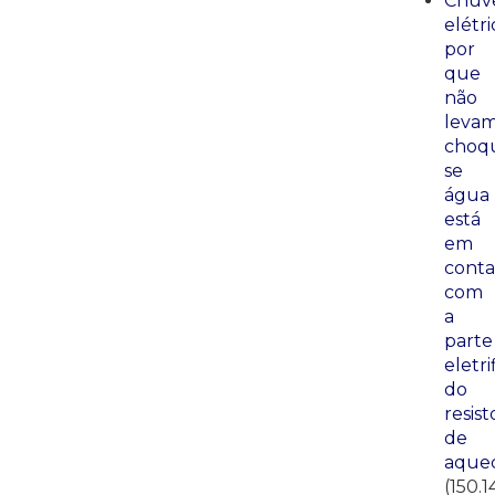
Chuve
elétri
por
que
não
leva
choq
se
água
está
em
conta
com
a
parte
eletri
do
resist
de
aque
(150.1