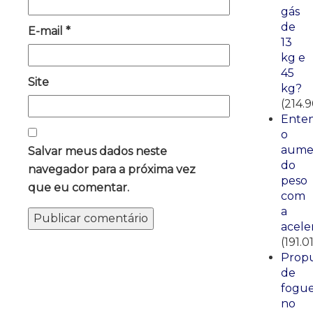
gás
de
E-mail
*
13
kg e
45
Site
kg?
(214.
Ente
o
aume
Salvar meus dados neste
do
navegador para a próxima vez
peso
que eu comentar.
com
a
acele
(191.0
Propu
de
fogue
no