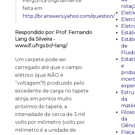
Pergunta originalmente
rotaç
feita em
Eletr
http://br.answers.yahoo.com/question/
Elet
Eletr
Respondido por: Prof. Fernando
Estát
Lang da Silveira -
Estát
www.if.ufrgs.br/~lang/
de
Fluid
Estatí
Um carpete pode ser
e
carregado até que o campo
proba
elétrico (que NÃO é
incer
“voltagem”!!) produzido pelo
exper
excedente de carga no tapete
Estru
atinja, em pontos muito
da
matér
próximos do tapete, a
Filoso
intensidade de cerca de 3 mil
da
volts por milímetro (volts por
Ciênc
milímetro é a unidade de
Física