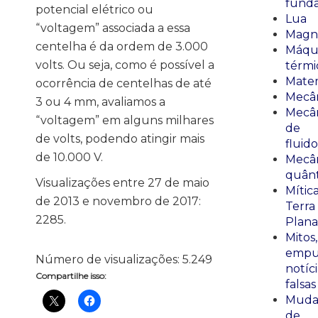
fund
potencial elétrico ou
Lua
“voltagem” associada a essa
Magn
centelha é da ordem de 3.000
Máqu
volts. Ou seja, como é possível a
térmi
Mate
ocorrência de centelhas de até
Mecâ
3 ou 4 mm, avaliamos a
Mecâ
“voltagem” em alguns milhares
de
de volts, podendo atingir mais
fluido
de 10.000 V.
Mecâ
quânt
Visualizações entre 27 de maio
Mític
de 2013 e novembro de 2017:
Terra
2285.
Plana
Mitos,
empu
Número de visualizações:
5.249
notíci
Compartilhe isso:
falsas
Muda
de