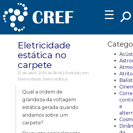
☰
Eletricidade
Catego
estática no
Acúst
Astro
carpete
Atmos
12 de abril, 2010 às 18:46 | Postado em
Atrito
Eletricidade
,
Eletrostática
Balíst
Cinem
Qual a ordem de
Corre
grandeza da voltagem
cont
e
estática gerada quando
alter
andamos sobre um
Cosmo
carpete?
Dinâm
da