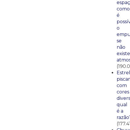
espaç
como
é
possí
o
empu
se
não
existe
atmos
(190.0
Estre
pisca
com
cores
divers
qual
é a
razão
(177.4