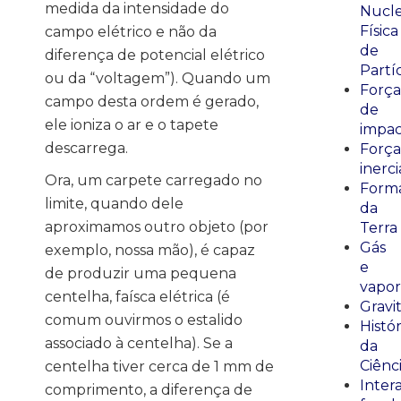
medida da intensidade do
Nucle
Física
campo elétrico e não da
de
diferença de potencial elétrico
Partí
ou da “voltagem”). Quando um
Força
campo desta ordem é gerado,
de
ele ioniza o ar e o tapete
impa
descarrega.
Força
inerci
Ora, um carpete carregado no
Form
limite, quando dele
da
aproximamos outro objeto (por
Terra
Gás
exemplo, nossa mão), é capaz
e
de produzir uma pequena
vapor
centelha, faísca elétrica (é
Gravi
comum ouvirmos o estalido
Histór
associado à centelha). Se a
da
Ciênc
centelha tiver cerca de 1 mm de
Inter
comprimento, a diferença de