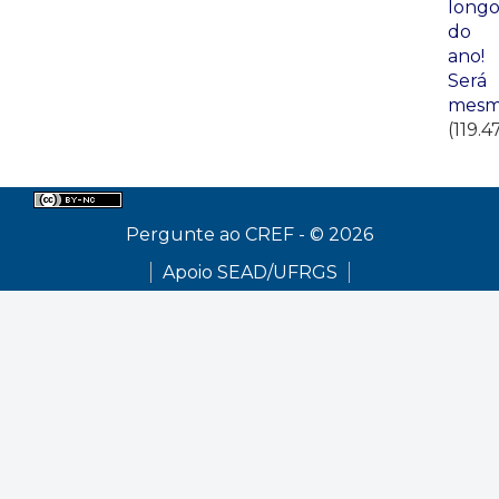
long
do
ano!
Será
mesm
(119.4
Pergunte ao CREF - © 2026
Apoio SEAD/UFRGS