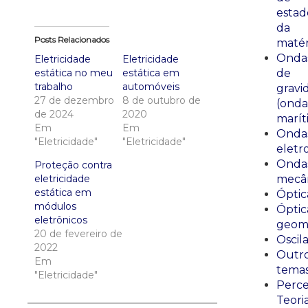
estad
da
Posts Relacionados
matér
Onda
Eletricidade
Eletricidade
estática no meu
estática em
de
trabalho
automóveis
gravi
27 de dezembro
8 de outubro de
(onda
de 2024
2020
marít
Em
Em
Onda
"Eletricidade"
"Eletricidade"
eletr
Onda
Proteção contra
eletricidade
mecân
estática em
Óptic
módulos
Óptic
eletrônicos
geomé
20 de fevereiro de
Oscil
2022
Outr
Em
tema
"Eletricidade"
Perce
Teori