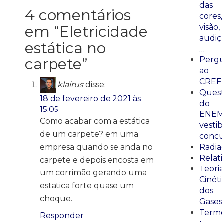
das
4 comentários
cores,
em “
Eletricidade
visão,
audiç
estática no
…
carpete
”
Perg
ao
CREF
klairus
disse:
Ques
18 de fevereiro de 2021 às
do
15:05
ENEM
Como acabar com a estática
vestib
de um carpete? em uma
concu
empresa quando se anda no
Radia
Relat
carpete e depois encosta em
Teori
um corrimão gerando uma
Cinét
estatica forte quase um
dos
choque.
Gases
Termo
Responder