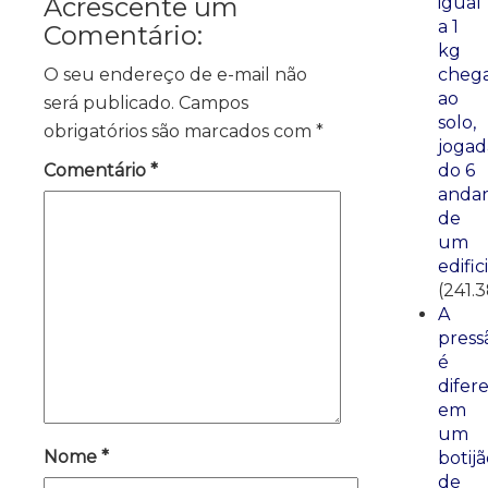
Acrescente um
igual
a 1
Comentário:
kg
O seu endereço de e-mail não
cheg
ao
será publicado.
Campos
solo,
obrigatórios são marcados com
*
jogad
Comentário
*
do 6
anda
de
um
edific
(241.
A
press
é
difer
em
um
Nome
*
botij
de