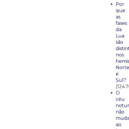
Por
que
as
fases
da
Lua
são
distin
nos
hemis
Nort
e
Sul?
(124.7
O
céu
notu
não
mud
ao