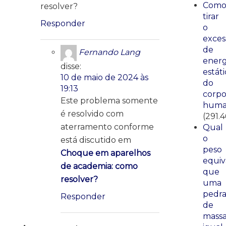
Com
resolver?
tirar
Responder
o
exces
de
Fernando Lang
energ
disse:
estáti
10 de maio de 2024 às
do
19:13
corp
Este problema somente
huma
é resolvido com
(291.4
aterramento conforme
Qual
o
está discutido em
peso
Choque em aparelhos
equiv
de academia: como
que
resolver?
uma
pedr
Responder
de
mass