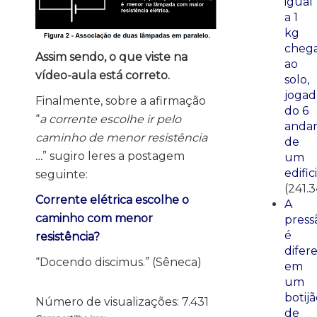
igual
a 1
kg
cheg
Assim sendo, o que viste na
ao
vídeo-aula está correto.
solo,
jogad
Finalmente, sobre a afirmação
do 6
“
a corrente escolhe ir pelo
anda
caminho de menor resistência
de
…
” sugiro leres a postagem
um
edific
seguinte:
(241.3
Corrente elétrica escolhe o
A
caminho com menor
press
é
resistência?
difer
“Docendo discimus.” (Sêneca)
em
um
botij
Número de visualizações:
7.431
de