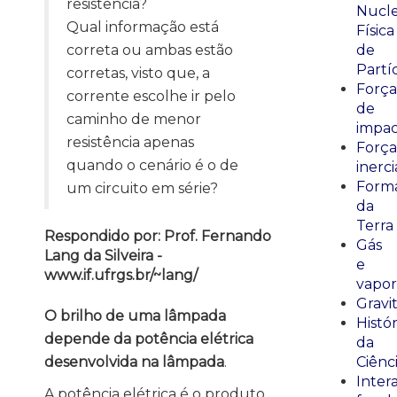
resistência?
Nucle
Qual informação está
Física
correta ou ambas estão
de
Partí
corretas, visto que, a
Força
corrente escolhe ir pelo
de
caminho de menor
impa
resistência apenas
Força
quando o cenário é o de
inerci
Form
um circuito em série?
da
Terra
Respondido por: Prof. Fernando
Gás
Lang da Silveira -
e
www.if.ufrgs.br/~lang/
vapor
Gravi
O brilho de uma lâmpada
Histór
depende da potência elétrica
da
desenvolvida na lâmpada
.
Ciênc
Inter
A potência elétrica é o produto