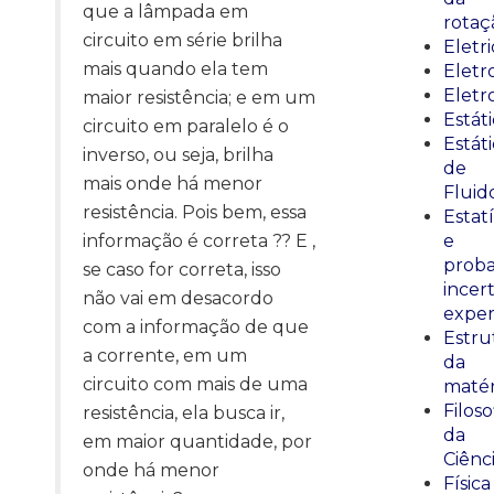
que a lâmpada em
rotaç
circuito em série brilha
Eletr
mais quando ela tem
Elet
Eletr
maior resistência; e em um
Estát
circuito em paralelo é o
Estát
inverso, ou seja, brilha
de
mais onde há menor
Fluid
resistência. Pois bem, essa
Estatí
informação é correta ?? E ,
e
proba
se caso for correta, isso
incer
não vai em desacordo
exper
com a informação de que
Estru
a corrente, em um
da
circuito com mais de uma
matér
Filoso
resistência, ela busca ir,
da
em maior quantidade, por
Ciênc
onde há menor
Física