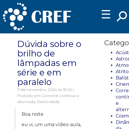
☰
Dúvida sobre o
Catego
brilho de
Acúst
Astro
lâmpadas em
Atmos
série e em
Atrito
Balíst
paralelo
Cinem
11 de novembro, 2024 às 18:02 |
Corre
Postado em
Corrente contínua e
cont
alternada
,
Eletricidade
e
alter
Boa noite
Cosmo
Dinâm
eu vi, um uma vídeo-aula,
da