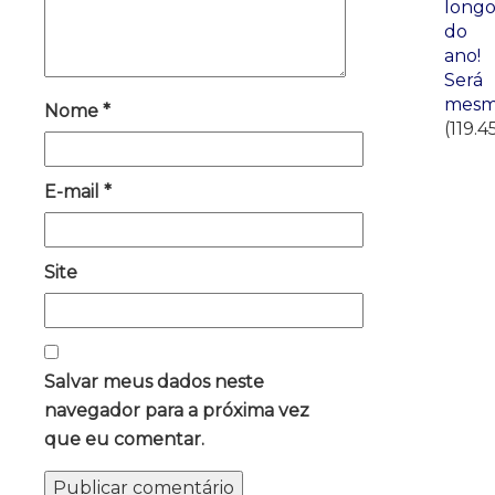
long
do
ano!
Será
mesm
Nome
*
(119.4
E-mail
*
Site
Salvar meus dados neste
navegador para a próxima vez
que eu comentar.