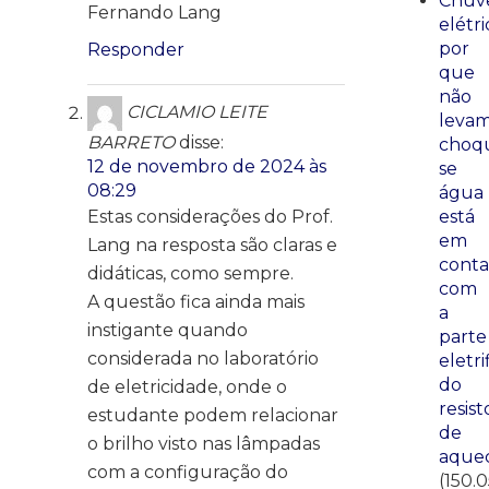
Chuve
Fernando Lang
elétri
por
Responder
que
não
CICLAMIO LEITE
leva
BARRETO
disse:
choq
12 de novembro de 2024 às
se
08:29
água
está
Estas considerações do Prof.
em
Lang na resposta são claras e
conta
didáticas, como sempre.
com
A questão fica ainda mais
a
instigante quando
parte
considerada no laboratório
eletri
do
de eletricidade, onde o
resist
estudante podem relacionar
de
o brilho visto nas lâmpadas
aque
com a configuração do
(150.