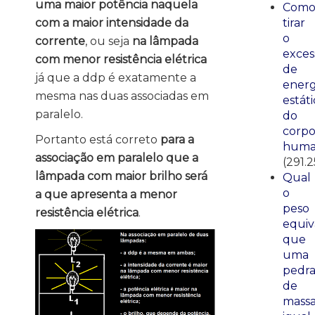
uma maior potência naquela
Com
com a maior intensidade da
tirar
o
corrente
, ou seja
na lâmpada
exces
com menor resistência elétrica
de
já que a ddp é exatamente a
energ
mesma nas duas associadas em
estáti
paralelo.
do
corp
Portanto está correto
para a
huma
associação em paralelo que a
(291.2
lâmpada com maior brilho será
Qual
o
a que apresenta a menor
peso
resistência elétrica
.
equiv
que
uma
pedr
de
mass