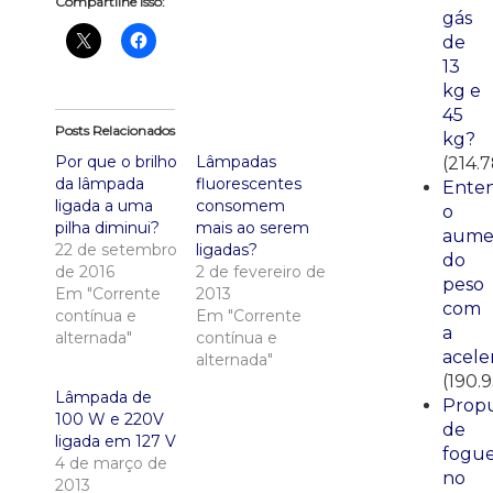
Compartilhe isso:
gás
de
13
kg e
45
Posts Relacionados
kg?
Por que o brilho
Lâmpadas
(214.
da lâmpada
fluorescentes
Ente
ligada a uma
consomem
o
pilha diminui?
mais ao serem
aume
22 de setembro
ligadas?
do
de 2016
2 de fevereiro de
peso
Em "Corrente
2013
com
contínua e
Em "Corrente
a
alternada"
contínua e
acele
alternada"
(190.9
Lâmpada de
Propu
100 W e 220V
de
ligada em 127 V
fogue
4 de março de
no
2013