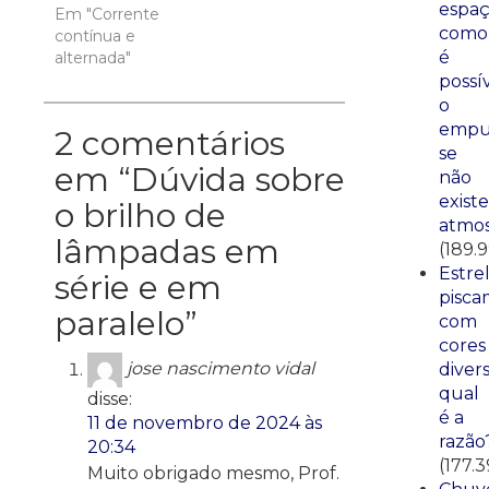
espaç
Em "Corrente
como
contínua e
é
alternada"
possí
o
empu
2 comentários
se
em “
Dúvida sobre
não
existe
o brilho de
atmos
lâmpadas em
(189.
Estre
série e em
pisca
paralelo
”
com
cores
jose nascimento vidal
divers
qual
disse:
é a
11 de novembro de 2024 às
razão
20:34
(177.3
Muito obrigado mesmo, Prof.