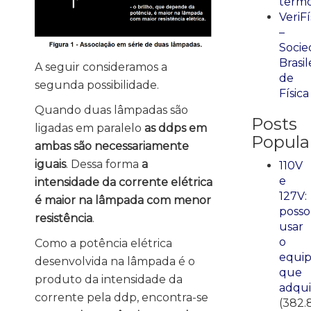
term
VeriFí
–
Socie
Brasil
A seguir consideramos a
de
segunda possibilidade.
Física
Quando duas lâmpadas são
Posts
ligadas em paralelo
as ddps em
Popula
ambas são necessariamente
iguais
. Dessa forma
a
110V
e
intensidade da corrente elétrica
127V:
é maior na lâmpada com menor
posso
resistência
.
usar
o
Como a potência elétrica
equi
desenvolvida na lâmpada é o
que
produto da intensidade da
adqui
corrente pela ddp, encontra-se
(382.