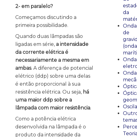
estad
2- em paralelo?
da
Começamos discutindo a
matér
primeira possibilidade.
Onda
de
Quando duas lâmpadas são
gravi
ligadas em série,
a intensidade
(onda
da corrente elétrica é
marít
Onda
necessariamente a mesma em
eletr
ambas
. A diferença de potencial
Onda
elétrico (ddp) sobre uma delas
mecân
é então proporcional à sua
Óptic
resistência elétrica. Ou seja,
há
Óptic
uma maior ddp sobre a
geomé
Oscil
lâmpada com maior resistência
.
Outr
Como a potência elétrica
tema
desenvolvida na lâmpada é o
Perce
Teori
produto da intensidade da