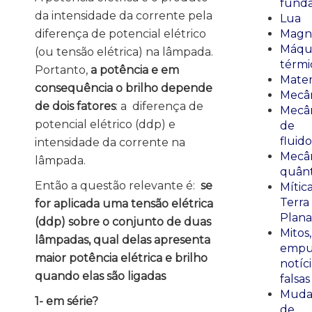
fund
da intensidade da corrente pela
Lua
diferença de potencial elétrico
Magn
Máqu
(ou tensão elétrica) na lâmpada.
térmi
Portanto,
a potência e em
Mate
consequência o brilho depende
Mecâ
de dois fatores
: a diferença de
Mecâ
potencial elétrico (ddp) e
de
fluido
intensidade da corrente na
Mecâ
lâmpada.
quânt
Então a questão relevante é:
se
Mític
Terra
for aplicada uma tensão elétrica
Plana
(ddp) sobre o conjunto de duas
Mitos,
lâmpadas, qual delas apresenta
empu
maior potência elétrica e brilho
notíci
quando elas são ligadas
falsas
Muda
1- em série?
de