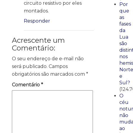
circuito resistivo por eles
Por
que
montados.
as
Responder
fases
da
Lua
Acrescente um
são
Comentário:
distin
nos
O seu endereço de e-mail não
hemis
será publicado.
Campos
Nort
obrigatórios são marcados com
*
e
Sul?
Comentário
*
(124.
O
céu
notu
não
mud
ao