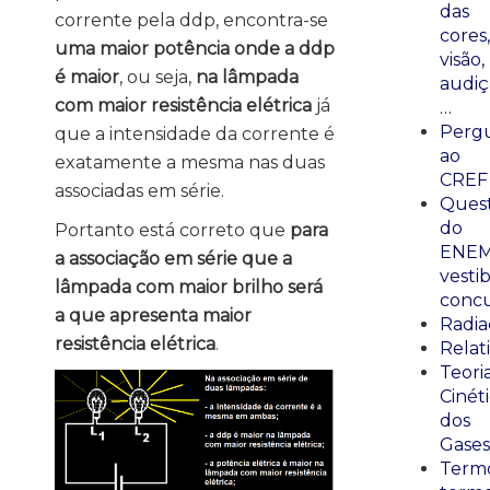
das
corrente pela ddp, encontra-se
cores,
uma maior potência onde a ddp
visão,
é maior
, ou seja,
na lâmpada
audiç
com maior resistência elétrica
já
…
Perg
que a intensidade da corrente é
ao
exatamente a mesma nas duas
CREF
associadas em série.
Ques
do
Portanto está correto que
para
ENEM
a associação em série que a
vestib
lâmpada com maior brilho será
concu
a que apresenta maior
Radia
resistência elétrica
.
Relat
Teori
Cinét
dos
Gases
Termo