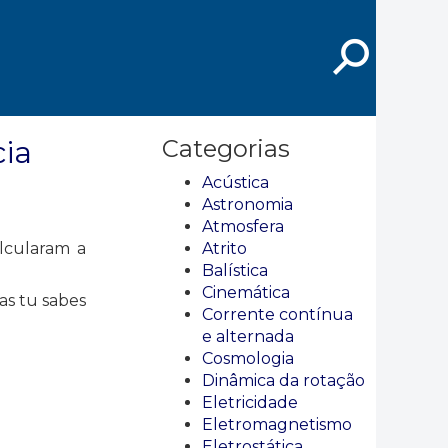
⚲
cia
Categorias
Acústica
Astronomia
Atmosfera
lcularam a
Atrito
Balística
Cinemática
as tu sabes
Corrente contínua
e alternada
Cosmologia
Dinâmica da rotação
Eletricidade
Eletromagnetismo
Eletrostática