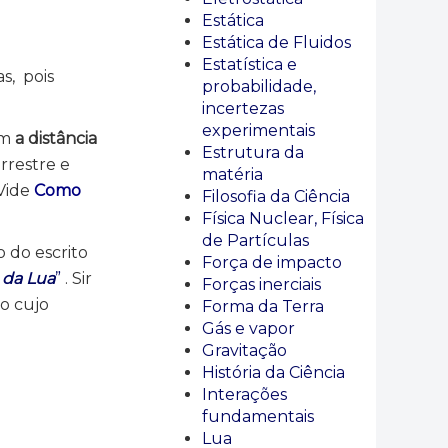
Estática
Estática de Fluidos
Estatística e
s, pois
probabilidade,
incertezas
experimentais
ém
a distância
Estrutura da
rrestre e
matéria
 Vide
Como
Filosofia da Ciência
Física Nuclear, Física
de Partículas
o do escrito
Força de impacto
 da Lua
”
. Sir
Forças inerciais
to cujo
Forma da Terra
Gás e vapor
Gravitação
História da Ciência
Interações
fundamentais
Lua