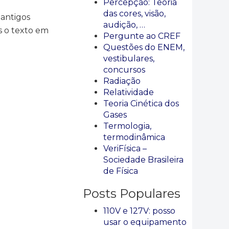
Percepção: Teoria
das cores, visão,
 antigos
audição, …
s o texto em
Pergunte ao CREF
Questões do ENEM,
vestibulares,
concursos
Radiação
Relatividade
Teoria Cinética dos
Gases
Termologia,
termodinâmica
VeriFísica –
Sociedade Brasileira
de Física
Posts Populares
110V e 127V: posso
usar o equipamento