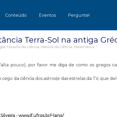
Conteúdo
Eventos
Pergunte!
ância Terra-Sol na antiga Gré
gia
,
Filosofia da Ciência
,
História da Ciência
,
Matemática
alta pouco), por favor me diga de como os gregos ca
cego da ciência dos astros(e das estrelas da TV, que del
lveira - www.if.ufrgs.br/~lang/