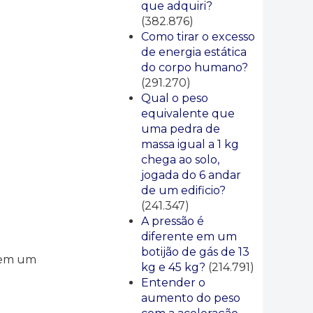
que adquiri?
(382.876)
Como tirar o excesso
de energia estática
do corpo humano?
(291.270)
Qual o peso
equivalente que
uma pedra de
massa igual a 1 kg
chega ao solo,
jogada do 6 andar
de um edificio?
(241.347)
A pressão é
diferente em um
botijão de gás de 13
o em um
kg e 45 kg?
(214.791)
Entender o
aumento do peso