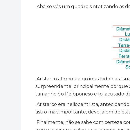
Abaixo vês um quadro sintetizando as de
Aristarco afirmou algo inusitado para sua
surpreendente, principalmente porque a
tamanho do Peloponeso e foi acusado de
Aristarco era heliocentrista, antecipando
astro mais importante, deve, além de esta
Finalmente, não se sabe com certeza com
que o levaram a calcular as dimensões c