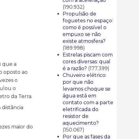
com a aceleração
(190.932)
Propulsão de
foguetes no espaço:
como é possível o
empuxo se não
existe atmosfera?
(189.998)
Estrelas piscam com
cores diversas: qual
u que a
é a razão?
(177.399)
to oposto ao
Chuveiro elétrico:
 vezes o
por que não
culou o
levamos choque se
água está em
tro da Terra.
contato com a parte
 distância
eletrificada do
resistor de
aquecimento?
vezes maior do
(150.067)
Por que as fases da