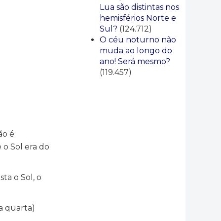
Lua são distintas nos
hemisférios Norte e
Sul?
(124.712)
O céu noturno não
muda ao longo do
ano! Será mesmo?
(119.457)
ão é
o Sol era do
ta o Sol, o
a quarta)