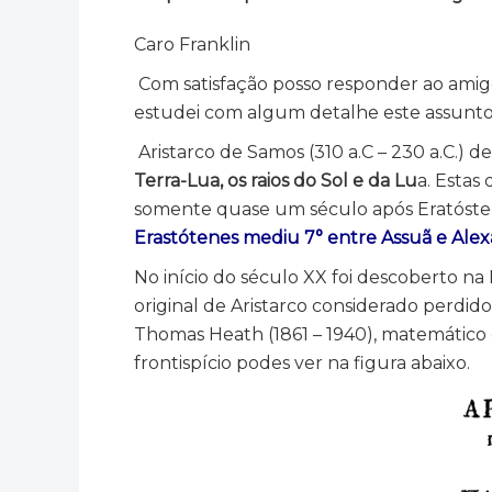
Caro Franklin
Com satisfação posso responder ao amig
estudei com algum detalhe este assunto 
Aristarco de Samos (310 a.C – 230 a.C.)
Terra-Lua, os raios do Sol e da Lu
a. Estas
somente quase um século após Eratóstene
Erastótenes mediu 7° entre Assuã e Alexa
No início do século XX foi descoberto na
original de Aristarco considerado perdido
Thomas Heath (1861 – 1940), matemático e
frontispício podes ver na figura abaixo.