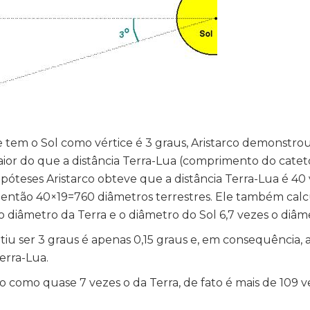
tem o Sol como vértice é 3 graus, Aristarco demonstro
maior do que a distância Terra-Lua (comprimento do cate
ipóteses Aristarco obteve que a distância Terra-Lua é 40
 é então 40×19=760 diâmetros terrestres. Ele também cal
diâmetro da Terra e o diâmetro do Sol 6,7 vezes o diâme
u ser 3 graus é apenas 0,15 graus e, em consequência, a
erra-Lua.
o como quase 7 vezes o da Terra, de fato é mais de 109 