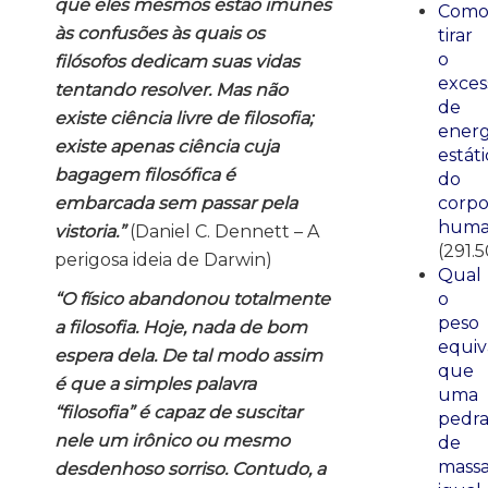
que eles mesmos estão imunes
Com
às confusões às quais os
tirar
o
filósofos dedicam suas vidas
exces
tentando resolver. Mas não
de
existe ciência livre de filosofia;
energ
existe apenas ciência cuja
estáti
bagagem filosófica é
do
embarcada sem passar pela
corp
huma
vistoria.”
(Daniel C. Dennett – A
(291.5
perigosa ideia de Darwin)
Qual
“O físico abandonou totalmente
o
peso
a filosofia. Hoje, nada de bom
equiv
espera dela. De tal modo assim
que
é que a simples palavra
uma
“filosofia” é capaz de suscitar
pedr
nele um irônico ou mesmo
de
mass
desdenhoso sorriso. Contudo, a