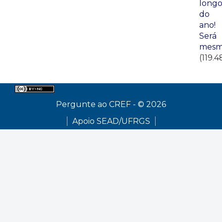
long
do
ano!
Será
mesm
(119.4
Pergunte ao CREF - © 2026
Apoio SEAD/UFRGS