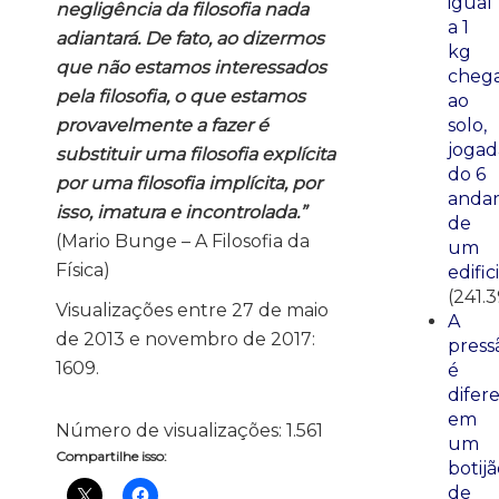
igual
negligência da filosofia nada
a 1
adiantará. De fato, ao dizermos
kg
que não estamos interessados
cheg
pela filosofia, o que estamos
ao
provavelmente a fazer é
solo,
jogad
substituir uma filosofia explícita
do 6
por uma filosofia implícita, por
anda
isso, imatura e incontrolada.”
de
(Mario Bunge – A Filosofia da
um
Física)
edific
(241.3
Visualizações entre 27 de maio
A
de 2013 e novembro de 2017:
press
1609.
é
difer
em
Número de visualizações:
1.561
um
Compartilhe isso:
botij
de