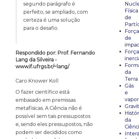
segundo parágrafo é
Nucle
Física
perfeito, se ampliado, com
de
certeza é uma solução
Partí
para o desafio.
Força
de
impa
Força
Respondido por: Prof. Fernando
inerci
Lang da Silveira -
Form
www.if.ufrgs.br/~lang/
da
Terra
Caro Knower Koll
Gás
O fazer científico está
e
vapor
embasado em premissas
Gravi
metafísicas. A Ciência não é
Histór
possível sem tais pressupostos
da
e, sendo eles pressupostos, não
Ciênc
podem ser decididos como
Inter