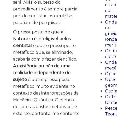
será. Aliás, o sucesso do
estad
procedimento é sempre parcial
da
pois do contrário os cientistas
matér
Onda
parariam de pesquisar.
de
O pressuposto de que
a
gravi
Natureza é inteligível pelos
(onda
marít
cientistas
é outro pressuposto
Onda
metafísico que, se eliminado,
eletr
acabaria com o fazer científico.
Onda
A existência ou não de uma
mecân
realidade independente do
Óptic
sujeito
é outro pressuposto
Óptic
geomé
metafísico, muito evidente no
Oscil
contexto das interpretações da
Outr
Mecânica Quântica. O elenco
tema
dos pressupostos metafísicos é
Perce
extenso, portanto, me contento
Teori