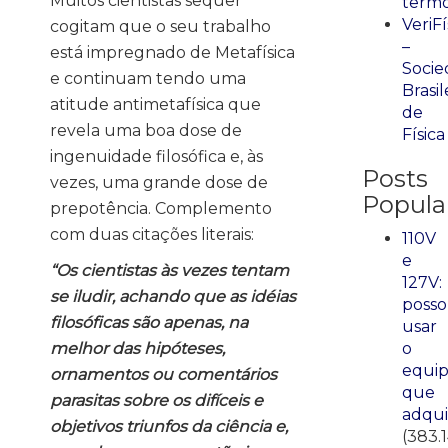
Muitos cientistas sequer
term
VeriFí
cogitam que o seu trabalho
–
está impregnado de Metafísica
Socie
e continuam tendo uma
Brasil
atitude antimetafísica que
de
revela uma boa dose de
Física
ingenuidade filosófica e, às
Posts
vezes, uma grande dose de
Popula
prepotência. Complemento
com duas citações literais:
110V
e
“Os cientistas às vezes tentam
127V:
se iludir, achando que as idéias
posso
filosóficas são apenas, na
usar
melhor das hipóteses,
o
equi
ornamentos ou comentários
que
parasitas sobre os difíceis e
adqui
objetivos triunfos da ciência e,
(383.