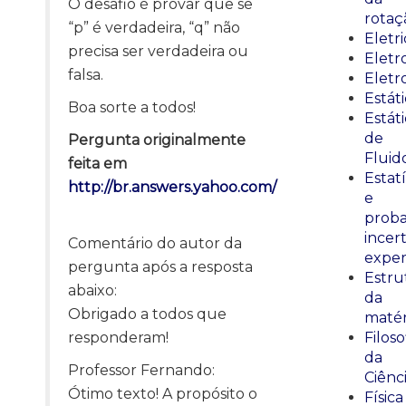
O desafio é provar que se
rotaç
“p” é verdadeira, “q” não
Eletr
precisa ser verdadeira ou
Elet
falsa.
Eletr
Estát
Boa sorte a todos!
Estát
de
Pergunta originalmente
Fluid
feita em
Estatí
http://br.answers.yahoo.com/
e
proba
incer
Comentário do autor da
exper
pergunta após a resposta
Estru
abaixo:
da
Obrigado a todos que
matér
responderam!
Filoso
da
Professor Fernando:
Ciênc
Ótimo texto! A propósito o
Física