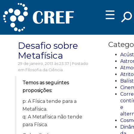
☰
Desafio sobre
Catego
Metafísica
Acúst
Astro
29 de janeiro, 2013 às 23:37 | Postado
Atmos
em
Filosofia da Ciência
Atrito
Balíst
Temos as seguintes
Cinem
proposições:
Corre
cont
p: A Física tende para a
e
Metafísica.
alter
q: A Metafísica não tende
Cosmo
para Física.
Dinâm
da