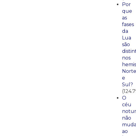
Por
que
as
fases
da
Lua
são
distin
nos
hemis
Nort
e
Sul?
(124.
O
céu
notu
não
mud
ao