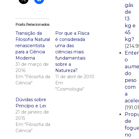
gás
de
13
Posts Relacionados
kg e
45
Transição da
Por que a Física
kg?
Filosofia Natural
é considerada
renascentista
uma das
(214.9
para a Ciência
ciências mais
Ente
Moderna
fundamentais
o
31 de março de
sobre a
aume
2016
Natureza?
do
Em "Filosofia da
11 de abril de 2010
peso
Ciência"
Em
com
"Cosmologia"
a
Dúvidas sobre
acele
Princípio e Lei
(191.0
21 de janeiro de
Propu
2015
de
Em "Filosofia da
fogue
Ciência"
no