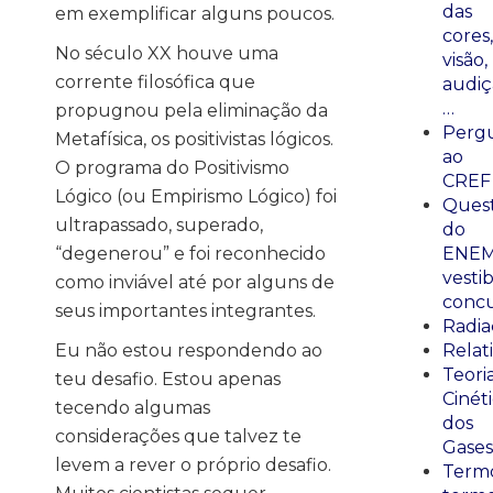
das
em exemplificar alguns poucos.
cores,
No século XX houve uma
visão,
corrente filosófica que
audiç
…
propugnou pela eliminação da
Perg
Metafísica, os positivistas lógicos.
ao
O programa do Positivismo
CREF
Lógico (ou Empirismo Lógico) foi
Ques
ultrapassado, superado,
do
“degenerou” e foi reconhecido
ENEM
vestib
como inviável até por alguns de
concu
seus importantes integrantes.
Radia
Eu não estou respondendo ao
Relat
Teori
teu desafio. Estou apenas
Cinét
tecendo algumas
dos
considerações que talvez te
Gases
levem a rever o próprio desafio.
Termo