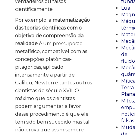
verdadeiros ou falsos
fund
Lua
cientificamente.
Magn
Por exemplo,
a matematização
Máqu
das teorias científicas com o
térmi
Mate
objetivo de compreensão da
Mecâ
realidade
é um pressuposto
Mecâ
metafísico, compatível com as
de
concepções platônicas-
fluido
pitagóricas, aplicado
Mecâ
quânt
intensamente a partir de
Mític
Galileu, Newton e tantos outros
Terra
cientistas do século XVII. O
Plana
máximo que os cientistas
Mitos,
podem argumentar a favor
empu
desse procedimento é que ele
notíci
falsas
tem sido bem sucedido mas tal
Muda
não prova que assim sempre
de