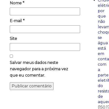
Chuve
Nome
*
elétri
por
que
E-mail
*
não
leva
choq
se
Site
água
está
em
conta
Salvar meus dados neste
com
navegador para a próxima vez
a
parte
que eu comentar.
eletri
do
resist
de
aque
(150.1