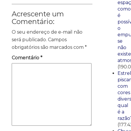
espaç
como
Acrescente um
é
Comentário:
possí
o
O seu endereço de e-mail não
empu
será publicado.
Campos
se
obrigatórios são marcados com
*
não
existe
Comentário
*
atmos
(190.0
Estre
pisca
com
cores
divers
qual
é a
razão
(177.4