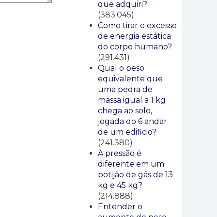
que adquiri?
(383.045)
Como tirar o excesso
de energia estática
do corpo humano?
(291.431)
Qual o peso
equivalente que
uma pedra de
massa igual a 1 kg
chega ao solo,
jogada do 6 andar
de um edificio?
(241.380)
A pressão é
diferente em um
botijão de gás de 13
kg e 45 kg?
(214.888)
Entender o