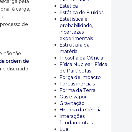
descarga pela
Estática
onal à carga,
Estática de Fluidos
ia
Estatística e
processo de
probabilidade,
incertezas
experimentais
Estrutura da
matéria
e não tão
Filosofia da Ciência
da ordem de
Física Nuclear, Física
me discutido
de Partículas
Força de impacto
Forças inerciais
Forma da Terra
Gás e vapor
Gravitação
História da Ciência
Interações
fundamentais
Lua