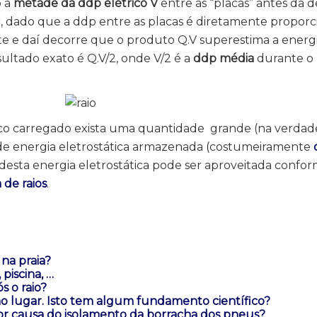
o a
metade da ddp elétrico V
entre as “placas” antes da 
 dado que a ddp entre as placas é diretamente proporci
e e daí decorre que o produto Q.V superestima a energ
ultado exato é Q.V/2, onde V/2 é a
ddp média
durante o 
co carregado exista uma quantidade grande (na verdad
de energia eletrostática armazenada (costumeiramente
esta energia eletrostática pode ser aproveitada confor
 de raios
.
 na praia?
piscina, …
s o raio?
 lugar. Isto tem algum fundamento científico?
por causa do isolamento da borracha dos pneus?