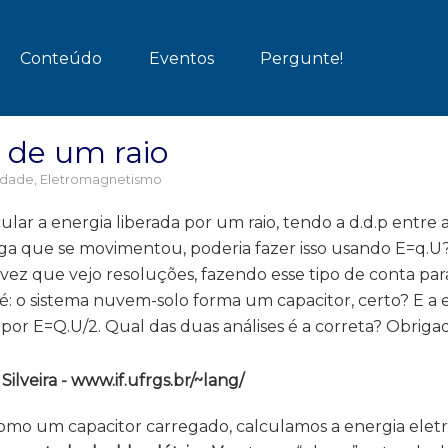
Conteúdo
Eventos
Pergunte!
 de um raio
cidade
,
Eletromagnetismo
ular a energia liberada por um raio, tendo a d.d.p entre
rga que se movimentou, poderia fazer isso usando E=q.U
ez que vejo resoluções, fazendo esse tipo de conta par
: o sistema nuvem-solo forma um capacitor, certo? E a 
por E=Q.U/2. Qual das duas análises é a correta? Obriga
lveira - www.if.ufrgs.br/~lang/
mo um capacitor carregado, calculamos a energia eletr