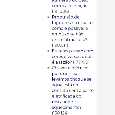
aumento do peso
com a aceleração
(191.006)
Propulsão de
foguetes no espaço:
como é possível o
empuxo se não
existe atmosfera?
(190.011)
Estrelas piscam com
cores diversas: qual
é a razão?
(177.410)
Chuveiro elétrico:
por que não
levamos choque se
água está em
contato com a parte
eletrificada do
resistor de
aquecimento?
(150.124)