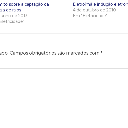
ito sobre a captação da
Eletroímã e indução eletr
ia de raios
4 de outubro de 2010
 junho de 2013
Em "Eletricidade"
letricidade"
ado.
Campos obrigatórios são marcados com
*