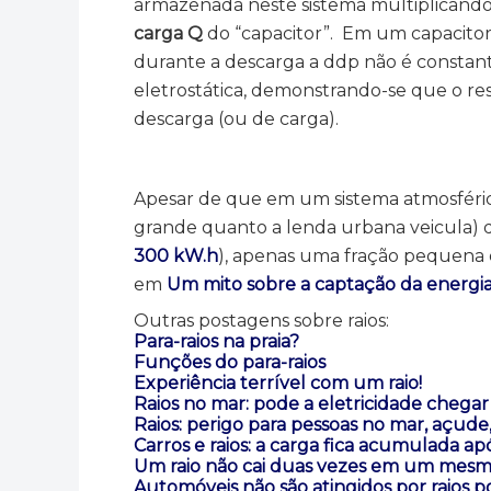
armazenada neste sistema multiplicand
carga Q
do “capacitor”. Em um capacitor,
durante a descarga a ddp não é constant
eletrostática, demonstrando-se que o res
descarga (ou de carga).
Apesar de que em um sistema atmosféri
grande quanto a lenda urbana veicula) 
300 kW.h
), apenas uma fração pequena d
em
Um mito sobre a captação da energia
Outras postagens sobre raios:
Para-raios na praia?
Funções do para-raios
Experiência terrível com um raio!
Raios no mar: pode a eletricidade chegar
Raios: perigo para pessoas no mar, açude, 
Carros e raios: a carga fica acumulada apó
Um raio não cai duas vezes em um mesmo
Automóveis não são atingidos por raios 