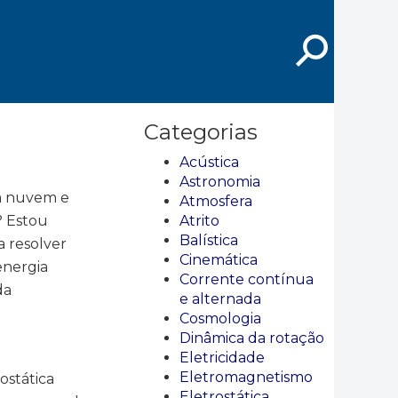
⚲
Categorias
Acústica
Astronomia
 a nuvem e
Atmosfera
? Estou
Atrito
Balística
a resolver
Cinemática
energia
Corrente contínua
da
e alternada
Cosmologia
Dinâmica da rotação
Eletricidade
Eletromagnetismo
ostática
Eletrostática