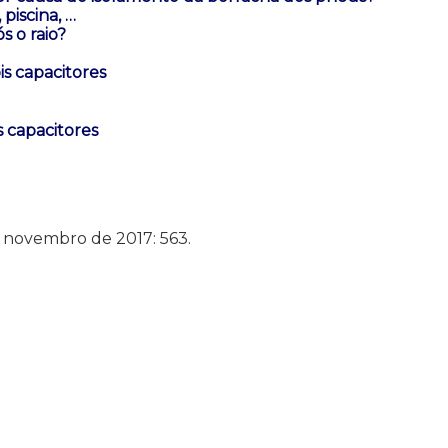
piscina, …
s o raio?
s capacitores
s capacitores
e novembro de 2017: 563.