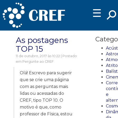
☰
As postagens
Catego
TOP 15
Acúst
Astro
11 de outubro, 2017 às 10:22 | Postado
Atmos
em
Pergunte ao CREF
Atrito
Balíst
Olá! Escrevo para sugerir
Cinem
que se crie uma página
Corre
com as perguntas mais
cont
lidas ou acessadas do
e
CREF, tipo TOP 10. O
alter
Cosmo
motivo é que, como
Dinâm
professor de Física, estou
da