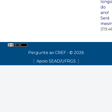
long
do
ano!
Será
mesm
(119.4
Pergunte ao CREF - © 2026
Apoio SEAD/UFRGS