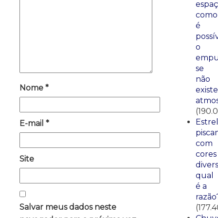
espaç
como
é
possí
o
empu
se
não
Nome
*
existe
atmos
(190.0
Estre
E-mail
*
pisca
com
cores
Site
divers
qual
é a
razão
Salvar meus dados neste
(177.