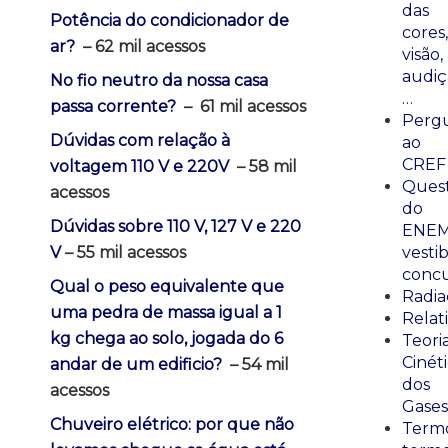
das
Potência do condicionador de
cores,
ar?
– 62 mil acessos
visão,
audiç
No fio neutro da nossa casa
…
passa corrente?
–
61 mil acessos
Perg
Dúvidas com relação à
ao
CREF
voltagem 110 V e 220V
– 58 mil
Ques
acessos
do
Dúvidas sobre 110 V, 127 V e 220
ENEM
vestib
V
– 55 mil acessos
concu
Qual o peso equivalente que
Radia
uma pedra de massa igual a 1
Relat
kg chega ao solo, jogada do 6
Teori
Cinét
andar de um edificio?
– 54 mil
dos
acessos
Gases
Chuveiro elétrico: por que não
Termo