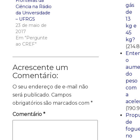
Fronteiras da
gás
Ciência na Rádio
de
da Universidade
13
– UFRGS
23 de maio de
kg e
2017
45
Em "Pergunte
kg?
ao CREF"
(214.8
Ente
o
Acrescente um
aume
do
Comentário:
peso
O seu endereço de e-mail não
com
a
será publicado.
Campos
acele
obrigatórios são marcados com
*
(190.
Comentário
*
Propu
de
fogue
no