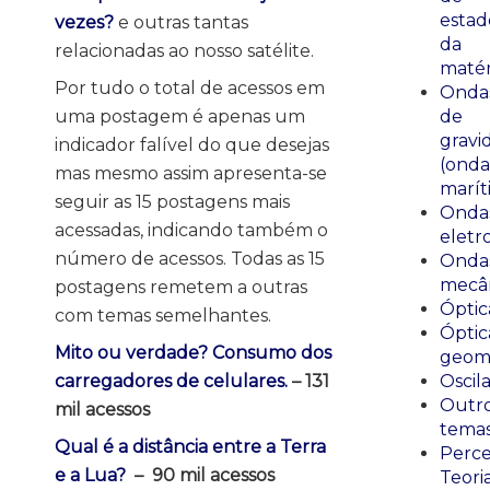
estad
vezes?
e outras tantas
da
relacionadas ao nosso satélite.
matér
Por tudo o total de acessos em
Onda
de
uma postagem é apenas um
gravi
indicador falível do que desejas
(onda
mas mesmo assim apresenta-se
marít
seguir as 15 postagens mais
Onda
acessadas, indicando também o
eletr
número de acessos. Todas as 15
Onda
mecân
postagens remetem a outras
Óptic
com temas semelhantes.
Óptic
Mito ou verdade? Consumo dos
geomé
Oscil
carregadores de celulares.
– 131
Outr
mil acessos
tema
Qual é a distância entre a Terra
Perce
e a Lua?
–
90 mil acessos
Teori