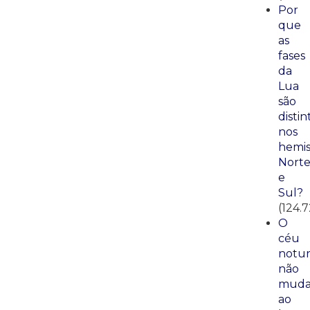
Por
que
as
fases
da
Lua
são
distin
nos
hemis
Nort
e
Sul?
(124.
O
céu
notu
não
mud
ao