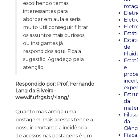
escolhendo temas
rotaç
interessantes para
Eletr
abordar em aula e seria
Elet
Eletr
muito útil conseguir filtrar
Estát
os assuntos mais curiosos
Estát
ou instigantes já
de
respondidos aqui. Fica a
Fluid
sugestão. Agradeço pela
Estatí
atenção.
e
proba
incer
Respondido por: Prof. Fernando
exper
Lang da Silveira -
Estru
www.if.ufrgs.br/~lang/
da
matér
Quanto mais antiga uma
Filoso
postagem, mais acessos tende a
da
possuir. Portanto a incidência
Ciênc
Física
de acessos nas postagens é um