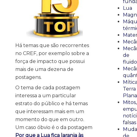
fund
Lua
Magn
Máqu
térmi
Mate
Mecâ
Há temas que são recorrentes
Mecâ
no CREF, por exemplo sobre a
de
força de impacto que possui
fluido
Mecâ
mais de uma dezena de
quânt
postagens.
Mític
O tema de cada postagem
Terra
Plana
interessa a um particular
Mitos,
estrato do público e há temas
empu
que interessam mais em um
notíci
momento do que em outro.
falsas
Um caso óbvio é o da postagem
Muda
Por que a Lua fica laranja às
de