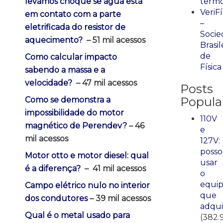
term
levamos choque se água está
VeriFí
em contato com a parte
–
eletrificada do resistor de
Socie
aquecimento?
– 51 mil acessos
Brasil
de
Como calcular impacto
Física
sabendo a massa e a
velocidade?
– 47 mil acessos
Posts
Popula
Como se demonstra a
impossibilidade do motor
110V
magnético de Perendev?
– 46
e
mil acessos
127V:
posso
Motor otto e motor diesel: qual
usar
é a diferença?
–
41 mil acessos
o
equi
Campo elétrico nulo no interior
que
dos condutores
– 39 mil acessos
adqui
Qual é o metal usado para
(382.