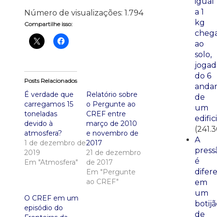
igual
a 1
Número de visualizações:
1.794
kg
Compartilhe isso:
cheg
ao
solo,
jogad
do 6
Posts Relacionados
anda
É verdade que
Relatório sobre
de
carregamos 15
o Pergunte ao
um
toneladas
CREF entre
edific
devido à
março de 2010
(241.3
atmosfera?
e novembro de
A
1 de dezembro de
2017
press
2019
21 de dezembro
é
Em "Atmosfera"
de 2017
difer
Em "Pergunte
ao CREF"
em
um
O CREF em um
botij
episódio do
de