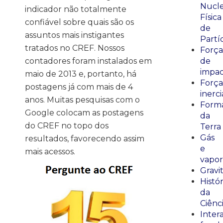
Nucle
indicador não totalmente
Física
confiável sobre quais são os
de
assuntos mais instigantes
Partí
tratados no CREF. Nossos
Força
contadores foram instalados em
de
impa
maio de 2013 e, portanto, há
Força
postagens já com mais de 4
inerci
anos. Muitas pesquisas com o
Form
Google colocam as postagens
da
do CREF no topo dos
Terra
Gás
resultados, favorecendo assim
e
mais acessos.
vapor
Gravi
Histór
da
Ciênc
Inter