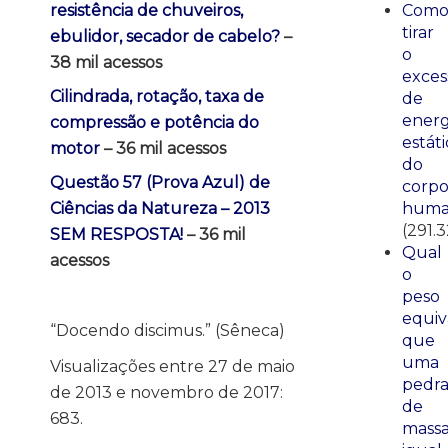
Com
resistência de chuveiros,
tirar
ebulidor, secador de cabelo?
–
o
38 mil acessos
exces
Cilindrada, rotação, taxa de
de
energ
compressão e potência do
estáti
motor
– 36 mil acessos
do
Questão 57 (Prova Azul) de
corp
huma
Ciências da Natureza – 2013
(291.
SEM RESPOSTA!
– 36 mil
Qual
acessos
o
peso
equiv
“Docendo discimus.” (Sêneca)
que
uma
Visualizações entre 27 de maio
pedr
de 2013 e novembro de 2017:
de
683.
mass