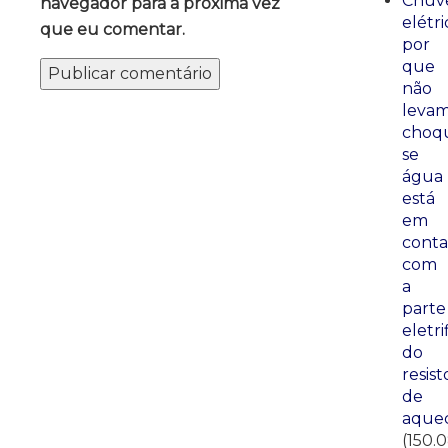
Chuve
navegador para a próxima vez
elétri
que eu comentar.
por
que
não
leva
choq
se
água
está
em
conta
com
a
parte
eletri
do
resist
de
aque
(150.