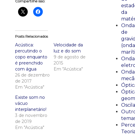
Compartilhe isso:
estad
da
matér
Onda
de
Posts Relacionados
gravi
Acústica:
Velocidade da
(onda
percutindo o
luz e do som
marít
copo enquanto
9 de agosto de
Onda
é preenchido
2015
eletr
com água
Em "Acústica"
Onda
26 de dezembro
mecân
de 2017
Óptic
Em "Acústica"
Óptic
Existe som no
geomé
vácuo
Oscil
interplanetário!
Outr
3 de novembro
tema
de 2019
Perce
Em "Acústica"
Teori