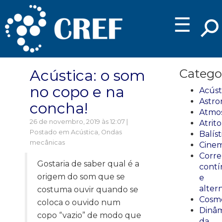
☰
Acústica: o som
Catego
no copo e na
Acúst
Astro
concha!
Atmos
26 de novembro, 2019 às 12:07 |
Atrito
Postado em
Acústica
,
Ondas
Balíst
mecânicas
Cinem
Corre
Gostaria de saber qual é a
cont
origem do som que se
e
alter
costuma ouvir quando se
Cosmo
coloca o ouvido num
Dinâm
copo “vazio” de modo que
da