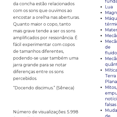
fund
da concha estão relacionados
Lua
com os sons que ouvimos ao
Magn
encostar a orelha nas aberturas.
Máqu
Quanto maior o copo, tanto
térmi
Mate
mais grave tende a ser os sons
Mecâ
amplificados por ressonância. É
Mecâ
fácil experimentar com copos
de
de tamanhos diferentes,
fluido
podendo-se usar também uma
Mecâ
quânt
jarra grande para se notar
Mític
diferenças entre os sons
Terra
percebidos.
Plana
Mitos,
“Docendo discimus.” (Sêneca)
empu
notíci
falsas
Muda
Número de visualizações:
5.998
de