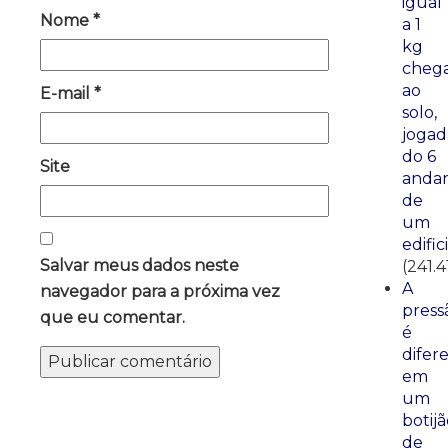
igual
Nome
*
a 1
kg
cheg
ao
E-mail
*
solo,
jogad
do 6
Site
anda
de
um
edific
Salvar meus dados neste
(241.4
A
navegador para a próxima vez
press
que eu comentar.
é
difer
em
um
botij
de