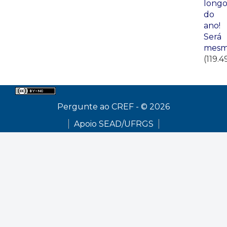
long
do
ano!
Será
mesm
(119.4
Pergunte ao CREF - © 2026
Apoio SEAD/UFRGS