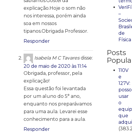
sabíamos.Gostei da
term
VeriFí
explicação.Hoje o som não
–
nos interessa, porém ainda
Socie
soa em nossos
Brasil
tipanos.Obrigada Professor.
de
Física
Responder
Posts
Isabela M C Tavares
disse:
Popula
20 de maio de 2020 às 11:14
110V
Obrigada, professor, pela
e
explicação!
127V:
Essa questão foi levantada
posso
por um aluno do 5° ano,
usar
o
enquanto nos preparávamos
equi
para uma aula. Levarei esse
que
conhecimento para a aula.
adqui
(383.
Responder