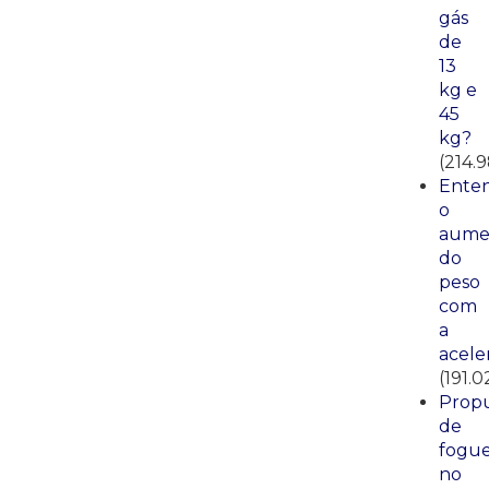
gás
de
13
kg e
45
kg?
(214.
Ente
o
aume
do
peso
com
a
acele
(191.0
Propu
de
fogue
no