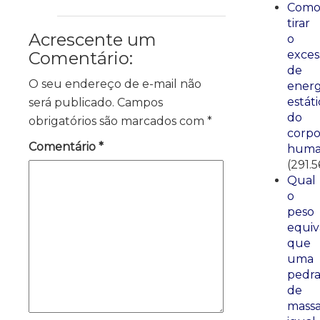
Com
tirar
Acrescente um
o
Comentário:
exces
de
O seu endereço de e-mail não
energ
estáti
será publicado.
Campos
do
obrigatórios são marcados com
*
corp
Comentário
*
huma
(291.5
Qual
o
peso
equiv
que
uma
pedr
de
mass