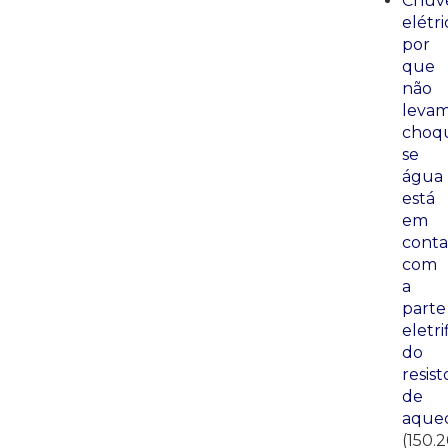
Chuve
elétri
por
que
não
leva
choq
se
água
está
em
conta
com
a
parte
eletri
do
resist
de
aque
(150.