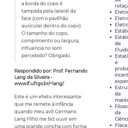
a borda do copo é
rotaç
tampada pela lateral da
Eletr
face (com o pavilhão
Elet
Eletr
auricular dentro do copo).
Estát
O tamanho do copo,
Estát
comprimento ou largura,
de
influencia no som
Fluid
percebido? Obrigado.
Estatí
e
proba
Respondido por: Prof. Fernando
incer
Lang da Silveira -
exper
www.if.ufrgs.br/~lang/
Estru
da
Este é um efeito interessante
matér
que me remete à infância
Filoso
quando meu avô Germano
da
Lang Filho me fez ouvir em
Ciênc
Física
uma grande concha com forma