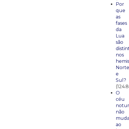
Por
que
as
fases
da
Lua
são
distin
nos
hemis
Nort
e
Sul?
(124.
O
céu
notu
não
mud
ao