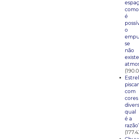
espaç
como
é
possí
o
empu
se
não
existe
atmos
(190.
Estre
pisca
com
cores
divers
qual
é a
razão
(177.4