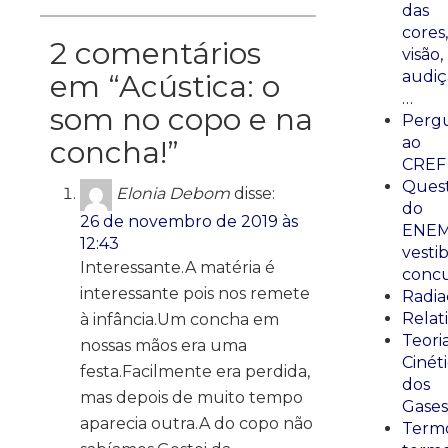
das
cores,
2 comentários
visão,
audiç
em “
Acústica: o
…
som no copo e na
Perg
ao
concha!
”
CREF
Ques
Elonia Debom
disse:
do
26 de novembro de 2019 às
ENEM
12:43
vestib
Interessante.A matéria é
concu
interessante pois nos remete
Radia
Relat
à infância.Um concha em
Teori
nossas mãos era uma
Cinét
festa.Facilmente era perdida,
dos
mas depois de muito tempo
Gases
aparecia outra.A do copo não
Termo