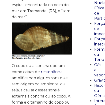
Nucle
espiral, encontrada na beira do
Física
mar em Tramandaí (RS), o “som
de
do mar”.
Partí
Força
de
impa
Força
inerci
Form
da
Terra
Gás
O copo ou a concha operam
e
como caixas de
ressonância
,
vapor
amplificando alguns sons que
Gravi
tem origem no ambiente; ou
Histór
seja, a causa desses sons é
da
Ciênc
externa à concha ou ao copo. A
Inter
forma e o tamanho do copo ou