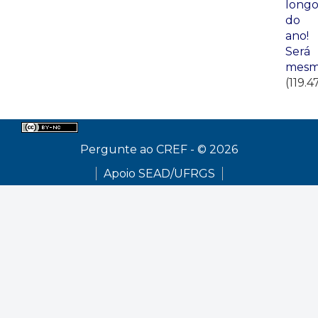
long
do
ano!
Será
mesm
(119.4
Pergunte ao CREF - © 2026
Apoio SEAD/UFRGS