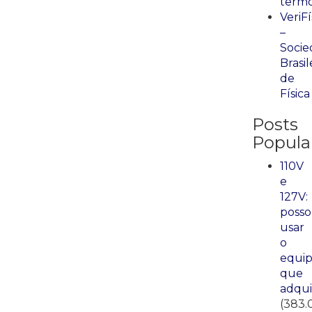
term
VeriFí
–
Socie
Brasil
de
Física
Posts
Popula
110V
e
127V:
posso
usar
o
equi
que
adqui
(383.