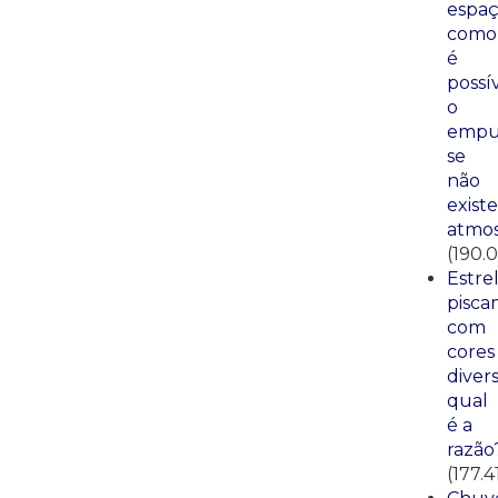
espaç
como
é
possí
o
empu
se
não
existe
atmos
(190.0
Estre
pisca
com
cores
divers
qual
é a
razão
(177.4