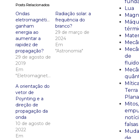
fund
Posts Relacionados
Lua
Ondas
Radiação solar: a
Magn
eletromagnéticas:
frequência do
Máqu
ganham
branco?
térmi
energia ao
29 de março de
Mate
aumentar a
2024
Mecâ
rapidez de
Em
Mecâ
propagação?
"Astronomia"
de
29 de agosto de
fluido
2019
Em
Mecâ
"Eletromagnetismo"
quânt
Mític
A orientação do
Terra
vetor de
Plana
Poynting e a
Mitos,
direção de
empu
propagação da
onda
notíci
10 de agosto de
falsas
2022
Muda
Em
de