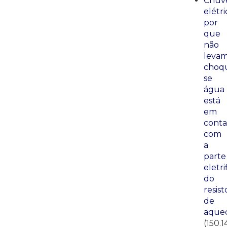
Chuve
elétri
por
que
não
leva
choq
se
água
está
em
conta
com
a
parte
eletri
do
resist
de
aque
(150.1