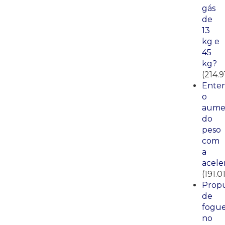
gás
de
13
kg e
45
kg?
(214.9
Ente
o
aume
do
peso
com
a
acele
(191.01
Propu
de
fogue
no