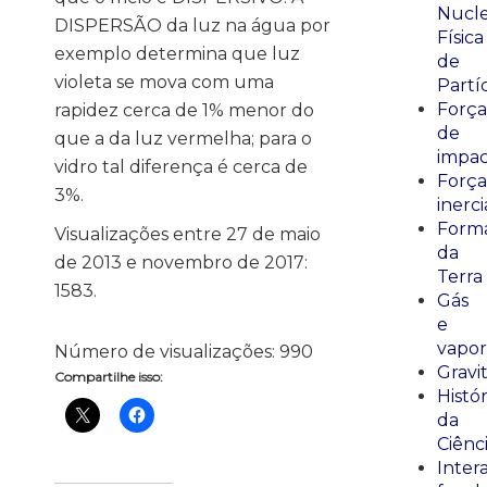
Nucle
DISPERSÃO da luz na água por
Física
exemplo determina que luz
de
violeta se mova com uma
Partí
Força
rapidez cerca de 1% menor do
de
que a da luz vermelha; para o
impa
vidro tal diferença é cerca de
Força
3%.
inerci
Form
Visualizações entre 27 de maio
da
de 2013 e novembro de 2017:
Terra
1583.
Gás
e
vapor
Número de visualizações:
990
Gravi
Compartilhe isso:
Histór
da
Ciênc
Inter