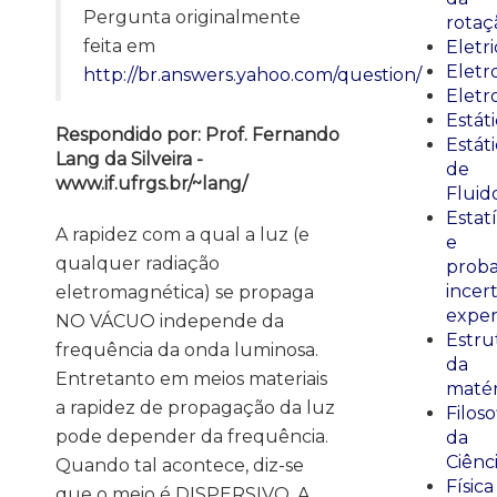
Pergunta originalmente
rotaç
feita em
Eletr
Elet
http://br.answers.yahoo.com/question/
Eletr
Estát
Respondido por: Prof. Fernando
Estát
Lang da Silveira -
de
www.if.ufrgs.br/~lang/
Fluid
Estatí
A rapidez com a qual a luz (e
e
qualquer radiação
proba
incer
eletromagnética) se propaga
exper
NO VÁCUO independe da
Estru
frequência da onda luminosa.
da
Entretanto em meios materiais
matér
a rapidez de propagação da luz
Filoso
pode depender da frequência.
da
Ciênc
Quando tal acontece, diz-se
Física
que o meio é DISPERSIVO. A