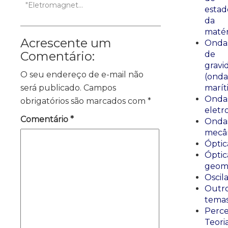
"Eletromagnetismo"
estad
da
matér
Acrescente um
Onda
Comentário:
de
gravi
O seu endereço de e-mail não
(onda
será publicado.
Campos
marít
Onda
obrigatórios são marcados com
*
eletr
Comentário
*
Onda
mecân
Óptic
Óptic
geomé
Oscil
Outr
tema
Perce
Teori