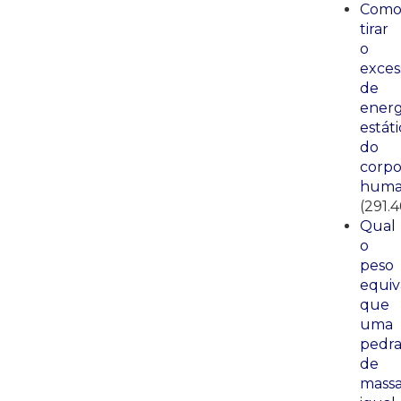
Com
tirar
o
exces
de
energ
estáti
do
corp
huma
(291.4
Qual
o
peso
equiv
que
uma
pedr
de
mass