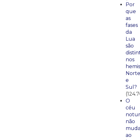
Por
que
as
fases
da
Lua
são
distin
nos
hemis
Nort
e
Sul?
(124.7
O
céu
notu
não
mud
ao