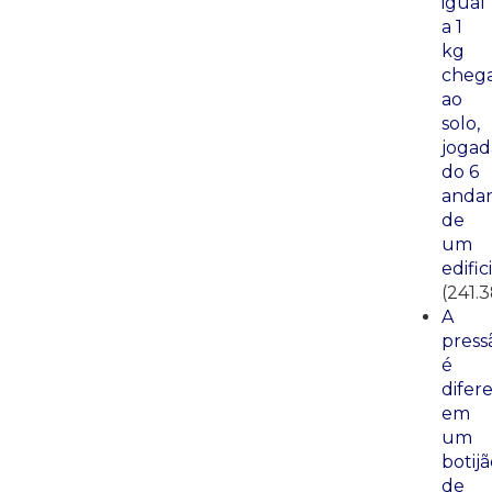
igual
a 1
kg
cheg
ao
solo,
jogad
do 6
anda
de
um
edific
(241.
A
press
é
difer
em
um
botij
de