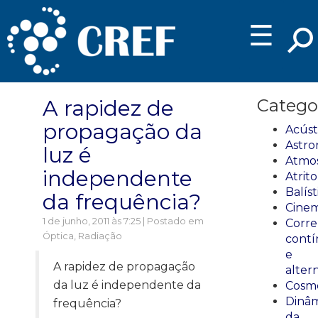
☰
A rapidez de
Catego
propagação da
Acúst
Astro
luz é
Atmos
independente
Atrito
Balíst
da frequência?
Cinem
1 de junho, 2011 às 7:25 | Postado em
Corre
Óptica
,
Radiação
cont
e
A rapidez de propagação
alter
da luz é independente da
Cosmo
Dinâm
frequência?
da