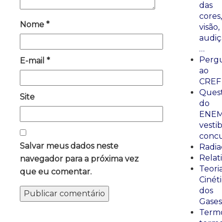
das
cores,
Nome
*
visão,
audiç
…
Perg
E-mail
*
ao
CREF
Ques
Site
do
ENEM
vestib
concu
Salvar meus dados neste
Radia
Relat
navegador para a próxima vez
Teori
que eu comentar.
Cinét
dos
Gases
Termo