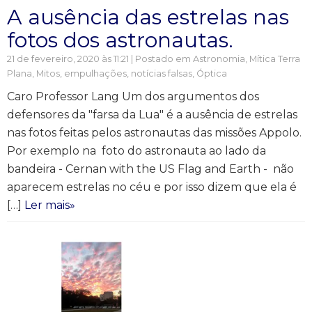
A ausência das estrelas nas
fotos dos astronautas.
21 de fevereiro, 2020 às 11:21 | Postado em
Astronomia
,
Mítica Terra
Plana
,
Mitos, empulhações, notícias falsas
,
Óptica
Caro Professor Lang Um dos argumentos dos
defensores da "farsa da Lua" é a ausência de estrelas
nas fotos feitas pelos astronautas das missões Appolo.
Por exemplo na foto do astronauta ao lado da
bandeira - Cernan with the US Flag and Earth - não
aparecem estrelas no céu e por isso dizem que ela é
[…]
Ler mais»