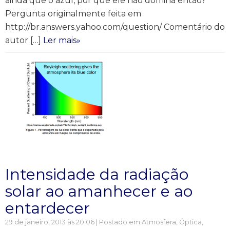
ainda que o azul, por que ele não domina então?
Pergunta originalmente feita em
http://br.answers.yahoo.com/question/ Comentário do
autor […]
Ler mais»
Intensidade da radiação
solar ao amanhecer e ao
entardecer
29 de janeiro, 2013 às 20:06 | Postado em
Atmosfera
,
Óptica
,