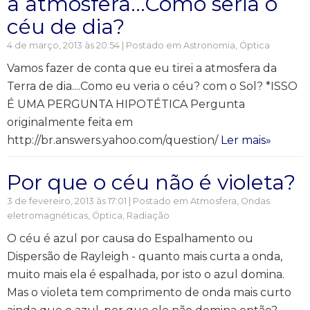
a atmosfera…Como seria o
céu de dia?
4 de março, 2013 às 20:54 | Postado em
Astronomia
,
Óptica
Vamos fazer de conta que eu tirei a atmosfera da
Terra de dia....Como eu veria o céu? com o Sol? *ISSO
É UMA PERGUNTA HIPOTÉTICA Pergunta
originalmente feita em
http://br.answers.yahoo.com/question/
Ler mais»
Por que o céu não é violeta?
3 de fevereiro, 2013 às 17:01 | Postado em
Atmosfera
,
Ondas
eletromagnéticas
,
Óptica
,
Radiação
O céu é azul por causa do Espalhamento ou
Dispersão de Rayleigh - quanto mais curta a onda,
muito mais ela é espalhada, por isto o azul domina.
Mas o violeta tem comprimento de onda mais curto