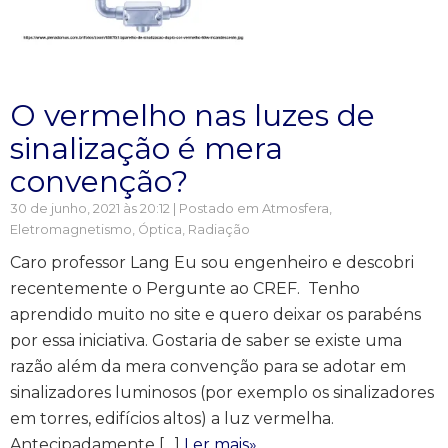
O vermelho nas luzes de
sinalização é mera
convenção?
30 de junho, 2021 às 20:12 | Postado em
Atmosfera
,
Eletromagnetismo
,
Óptica
,
Radiação
Caro professor Lang Eu sou engenheiro e descobri
recentemente o Pergunte ao CREF. Tenho
aprendido muito no site e quero deixar os parabéns
por essa iniciativa. Gostaria de saber se existe uma
razão além da mera convenção para se adotar em
sinalizadores luminosos (por exemplo os sinalizadores
em torres, edifícios altos) a luz vermelha.
Antecipadamente […]
Ler mais»