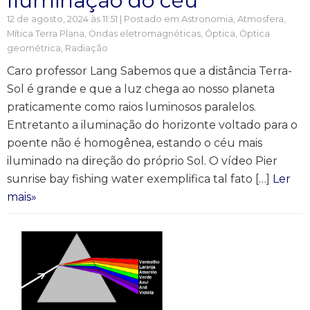
Iluminação do céu
12 de agosto, 2024 às 11:51 | Postado em
Astronomia
,
Atmosfera
,
Mítica Terra Plana
,
Ondas eletromagnéticas
,
Óptica
,
Óptica
geométrica
,
Radiação
Caro professor Lang Sabemos que a distância Terra-
Sol é grande e que a luz chega ao nosso planeta
praticamente como raios luminosos paralelos.
Entretanto a iluminação do horizonte voltado para o
poente não é homogênea, estando o céu mais
iluminado na direção do próprio Sol. O vídeo Pier
sunrise bay fishing water exemplifica tal fato […]
Ler
mais»