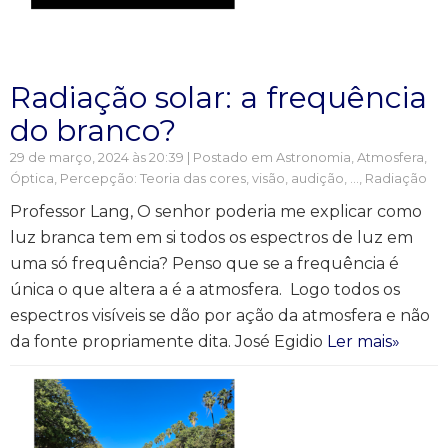
Radiação solar: a frequência
do branco?
29 de março, 2024 às 20:39 | Postado em
Astronomia
,
Atmosfera
,
Óptica
,
Percepção: Teoria das cores, visão, audição, ...
,
Radiação
Professor Lang, O senhor poderia me explicar como
luz branca tem em si todos os espectros de luz em
uma só frequência? Penso que se a frequência é
única o que altera a é a atmosfera. Logo todos os
espectros visíveis se dão por ação da atmosfera e não
da fonte propriamente dita. José Egidio
Ler mais»