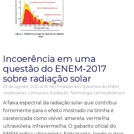
Incoerência em uma
questão do ENEM-2017
sobre radiação solar
23 de agosto, 2021 às 10:38 | Postado em
Questões do ENEM,
vestibulares, concursos
,
Radiação
,
Termologia, termodinâmica
A faixa espectral da radiação solar que contribui
fortemente para o efeito mostrado na tirinha é
caraterizada como visível. amarela. vermelha.
ultravioleta. infravermelha. O gabarito oficial do
ENEM indica ultravioleta. Entretanto, lendo outros