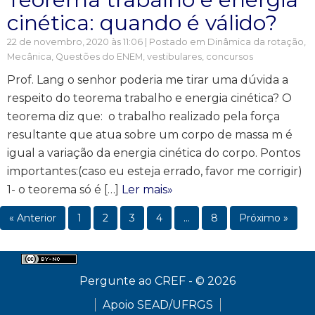
cinética: quando é válido?
22 de novembro, 2020 às 11:06 | Postado em
Dinâmica da rotação
,
Mecânica
,
Questões do ENEM, vestibulares, concursos
Prof. Lang o senhor poderia me tirar uma dúvida a
respeito do teorema trabalho e energia cinética? O
teorema diz que: o trabalho realizado pela força
resultante que atua sobre um corpo de massa m é
igual a variação da energia cinética do corpo. Pontos
importantes:(caso eu esteja errado, favor me corrigir)
1- o teorema só é […]
Ler mais»
« Anterior
1
2
3
4
…
8
Próximo »
Pergunte ao CREF - © 2026
Apoio SEAD/UFRGS